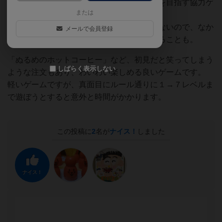
一つずつ当てて、全員で注文すべての回答を目指す協力ゲ
または
ーム。
手札に配られたメニューは自分で回答できないので、なか
メールで会員登録
なか自分の手札が回答されずにやきもきすることも。
「ぬるめのホットコーヒー」など、初見だと笑ってしまう
しばらく表示しない
ような注文もあり、わいわい楽しめる良いゲームです。
軽いゲームですが、真面目にルール通りに１→７レベルま
で遊ぼうとすると意外と時間がかかります。
この投稿に
2
名が
ナイス！
しました
ナイス！