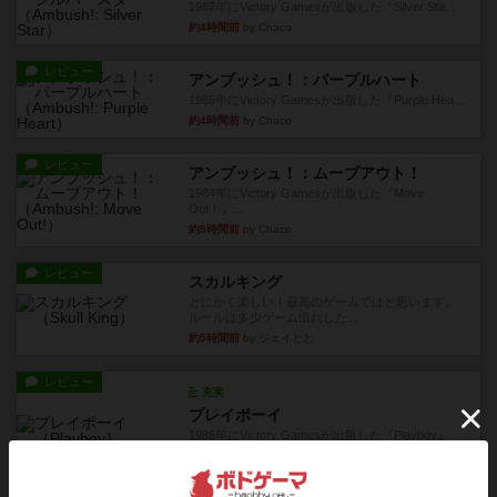
1987年にVictory Gamesが出版した『Silver Sta...
約4時間前
by Chaco
レビュー
アンブッシュ！：パープルハート
1985年にVictory Gamesが出版した『Purple Hea...
約4時間前
by Chaco
レビュー
アンブッシュ！：ムーブアウト！
1984年にVictory Gamesが出版した『Move
Out！』...
約5時間前
by Chaco
レビュー
スカルキング
とにかく楽しい！最高のゲームではと思います。
ルールは多少ゲーム慣れした...
約5時間前
by ジェイとと
レビュー
充実
プレイボーイ
1986年にVictory Gamesが出版した『Playboy』
は、...
約5時間前
by Chaco