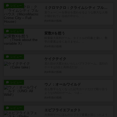
レビュー
ミクロマクロ：クライムシティ フルハウス
某ウォー〇ーを探せを思わせるような膨大な人物
が描かれている絵の中から、...
約4年前
の投稿
レビュー
変数Xを想う
軽量級大喜利ゲーム。タイトルの印象と違い、数
学の要素は全くありません。...
約4年前
の投稿
レビュー
ケイクテイク
見た目が大変かわいらしいブラフゲーム。流行の
ケーキは3点と高得点だが、...
約4年前
の投稿
レビュー
ウノ：オールワイルド
色も数字もなくなった記号カードだけで殴り合う
ようなUNOのゲーム。つま...
約4年前
の投稿
レビュー
エビフライエフェクト
大喜利ゲーにほんのりブラフ要素が混じったよう