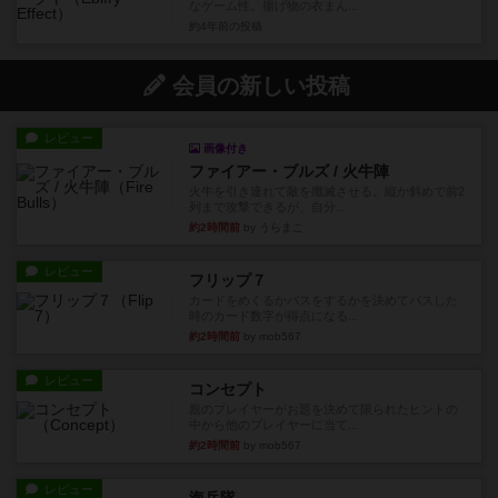
なゲーム性。揚げ物の衣まん...
約4年前
の投稿
会員の新しい投稿
レビュー
画像付き
ファイアー・ブルズ / 火牛陣
火牛を引き連れて敵を殲滅させる。縦か斜めで前2
列まで攻撃できるが、自分...
約2時間前
by うらまこ
レビュー
フリップ７
カードをめくるかパスをするかを決めてパスした
時のカード数字が得点になる...
約2時間前
by mob567
レビュー
コンセプト
親のプレイヤーがお題を決めて限られたヒントの
中から他のプレイヤーに当て...
約2時間前
by mob567
レビュー