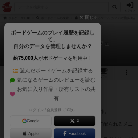
ログイン
閉じる
ボドゲーマTOP
ボードゲームの検索
注文の多すぎるゲーム カフェの通販/商品
ボードゲームのプレイ履歴を記録し
て、
注文の多すぎるゲーム カフェ
自分のデータを管理しませんか？
チャーリー@BBさんのレビュー
約75,000人
がボドゲーマを利用中！
遊んだボードゲームを記録する
4
2
7
91
トップ
画像
動画
レビュー
カフェ
気になるゲームのレビューを読む
お気に入り作品・所有リストの共
204名
2名
0
約4年前
有
ログイン / 会員登録（10秒）
オインクゲームさんの2022年春ゲムマの新作。
Google
X
注文全部を全員で記憶し、自分の手札として配られるメニ
ュー「以外」を
Apple
Facebook