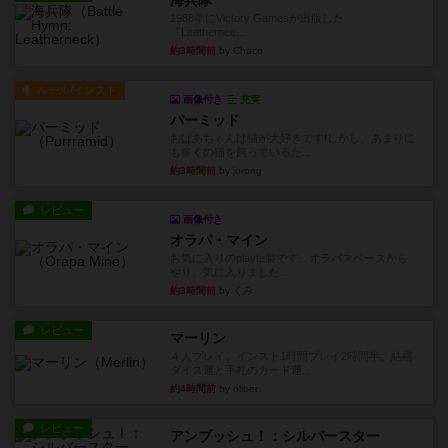
海兵隊
1988年にVictory Gamesが出版した
『Leathernec...
約3時間前
by Chaco
ルール/インスト
画像付き
充実
パーミッド
おばあちゃんは猫が大好きです!しかし、あまりに
も多くの猫を飼っているた...
約3時間前
by jurong
レビュー
画像付き
オラパ・マイン
お気に入りのplayte製です。オラパスペースから
やり、気に入りました...
約3時間前
by くみ
レビュー
マーリン
４人プレイ。インスト1時間プレイ2時間半。結構
ダイス運と手札のカード運...
約4時間前
by oliber
レビュー
アンブッシュ！：シルバースター