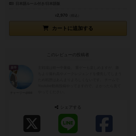
日本語ルール付き/日本語版
2,970
¥
（税込）
カートに追加する
このレビューの投稿者
主戦場は軽〜中量級。 重ゲーも楽しめますが、勝
皇帝
ちより撮れ高やメークレジェンドを優先してしまう
ため戦歴はあんまりよろしくないです。 チームで
Youtube動画投稿やってますので、よかったら見て
やってください。
チャーリー@BB
シェアする