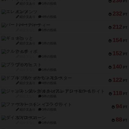
236
PT
紹介文あり
1件の投稿
エレメンツ
232
PT
紹介文あり
4件の投稿
バー！パーティー
212
PT
紹介文なし
1件の投稿
ギョッと
154
PT
紹介文あり
1件の投稿
クルティボ
152
PT
紹介文なし
1件の投稿
ブラヴェスト
140
PT
紹介文なし
1件の投稿
ドブル：ポケットモンスター
122
PT
紹介文あり
4件の投稿
ジャンヌ・ダルク-オルレアン ドロー＆ライト
118
PT
紹介文なし
5件の投稿
ファースト・イン・フライト
94
PT
紹介文あり
3件の投稿
ダイススローン
88
PT
紹介文なし
1件の投稿