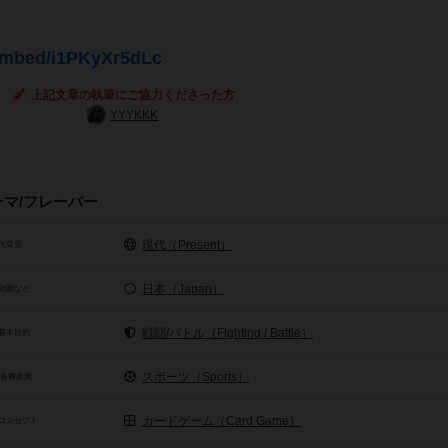
embed/i1PKyXr5dLc
上記文章の執筆にご協力くださった方
YYYKKK
ーマ/フレーバー
現代（Present）
代背景
日本（Japan）
化圏など
戦闘/バトル（Fighting / Battle）
基本目的
スポーツ（Sports）
/各種産業
カードゲーム（Card Game）
コンセプト