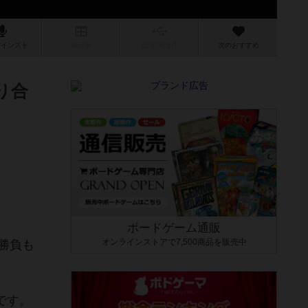
/インスト
掲示板
拡張/関連
作
次のおすすめ
り合
ボードゲーム通販
オンラインストアで7,500商品を販売中
勝負も
です。