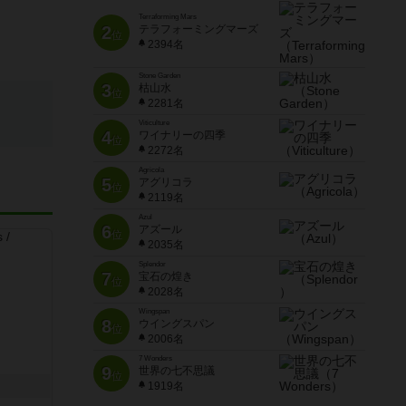
Terraforming Mars
2
テラフォーミングマーズ
位
2394名
Stone Garden
3
枯山水
位
2281名
Viticulture
4
ワイナリーの四季
位
2272名
Agricola
5
アグリコラ
位
2119名
Azul
6
アズール
位
2035名
Splendor
7
宝石の煌き
位
2028名
Wingspan
8
ウイングスパン
位
2006名
7 Wonders
9
世界の七不思議
位
1919名