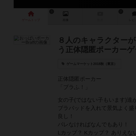
1
2
ゲーム
トップ
画像
動画
レビ
８人のキャラクターが
う正体隠匿ポーカーゲ
ゲームマーケット2018秋（東京）
正体隠匿ポーカー
「ブラふ！」
女の子(ではない子もいます)
ブラパッドを入れて景気よく盛
良し！
バレなければなんでもあり！
Lカップ？ Kカップ？ ありえ