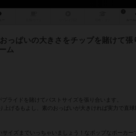
1
ュー
店舗/
カフェ
リプレイ
日記
戦略
・コツ
ルール
おっぱいの大きさをチップを賭けて張
ーム
達がプライドを賭けてバストサイズを張り合います。
り上げるもよし、素のおっぱいが大きければ実力で直球
ないサイズまでいっちゃいましょう！なポップなポーカー