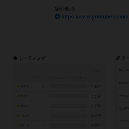
紹介動画
https://www.youtube.com/
レーティング
テ
舞台の時
レーティングを行うには
ログイン
が必要です
地域や文
-
非公開
10点の人
-
非公開
ゲームの
9点の人
-
非公開
8点の人
政治経済
-
非公開
7点の人
その他の
-
非公開
6点の人