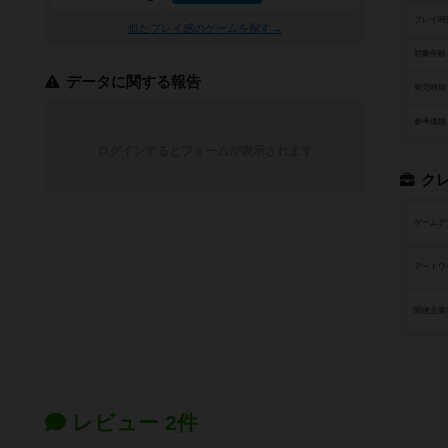
プレイ時
似たプレイ感のゲームを探す→
対象年齢
データに関する報告
発売時期
参考価格
ログインするとフォームが表示されます
ク
ゲームデ
アートワ
関連企業
レビュー 2件