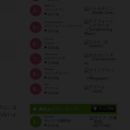
Battle Line
4
バトルライン
位
2377名
Terraforming Mars
5
テラフォーミングマーズ
位
2370名
6 nimmt!
6
ニムト
位
2201名
Carcassonne
7
カルカソンヌ
位
2190名
Wingspan
8
ウイングスパン
位
2149名
Azul
9
アズール
位
1903名
ラふ』は
興味ありランキング
トップ50
れないよ
SCYTHE
1
サイズ -大鎌戦役-
位
2415名