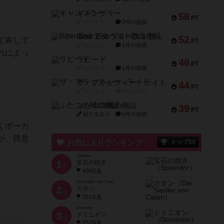
ギャンブラー
58
PT
紹介文なし
2件の投稿
Bitter End ブタペスト救出作戦
52
て表して
PT
紹介文なし
1件の投稿
れによっ
ラピード
46
PT
紹介文なし
1件の投稿
ザ・フラッフィー・ライト
44
PT
紹介文なし
0件の投稿
ふたつの城の物語
39
PT
紹介文あり
6件の投稿
くポーカ
が、得意
お気に入りランキング
トップ50
Splendor
1
宝石の煌き
位
4040名
Die Siedler von Catan
2
カタン
位
3616名
Dominion
3
ドミニオン
位
2528名