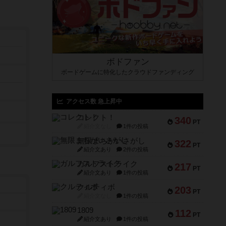
ボドファン
ボードゲームに特化したクラウドファンディング
アクセス数 急上昇中
コレクト！
340
PT
紹介文なし
1件の投稿
無限まちがいさがし
322
PT
紹介文あり
2件の投稿
ガルフストライク
217
PT
紹介文あり
1件の投稿
クルティボ
203
PT
紹介文なし
1件の投稿
1809
112
PT
紹介文あり
1件の投稿