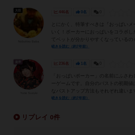
大臣
446名
0名
0
とにかく、特筆すべきは『おっぱいメ
いく！ポーカーにおっぱいをコラボし
てベットが分かりやすくなっているのも
Nobuhiro Baba
続きを読む（約7年前）
皇帝
236名
1名
0
「おっぱいポーカー」の名前にふさわ
ーゲームです。自分のバストの初期値
なバストアップ方法もそれぞれ違います
Yurie Suzuki
続きを読む（約7年前）
リプレイ 0件