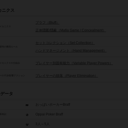
カニクス
ブラフ（Bluff）
メカニクス
正体隠匿/隠蔽（Mafia Game / Concealment）
セットコレクション（Set Collection）
源等の獲得ルール
ハンドマネージメント（Hand Management）
プレイヤー別固有能力（Variable Player Powers）
メカニクスや仕組み
プレイヤーの脱落（Player Elimination）
ーの干渉/影響アクション
品データ
おっぱいポーカーBraff
Oppai Poker Braff
題表記
3人～5人