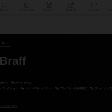
索
新着レビュー
ボードゲーム会
コミュニティ
掲示板一覧
18年～
aff
スポーツ
カードゲーム
トコレクション
ハンドマネージメント
プレイヤー別固有能力
プレイヤーの
グの登録/分布