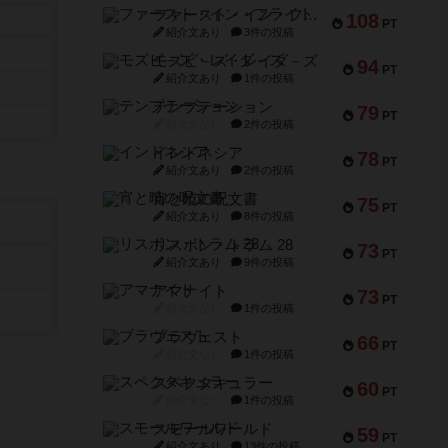
ファースト・イン・フライト
108
PT
紹介文あり
3件の投稿
モズビ－ズ・レイダ－ズ
94
PT
紹介文あり
1件の投稿
テンプテーション
79
PT
紹介文なし
2件の投稿
インドネシア
78
PT
紹介文あり
2件の投稿
宵と暁の呪文書
75
PT
紹介文あり
8件の投稿
リスボン・トラム 28
73
PT
紹介文あり
9件の投稿
アマナイト
73
PT
紹介文なし
1件の投稿
ブラヴェスト
66
PT
紹介文なし
1件の投稿
スペクタキュラー
60
PT
紹介文なし
1件の投稿
スモールワールド
59
PT
紹介文あり
13件の投稿