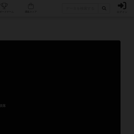
ログイン
カフェ/店舗
人気ボードゲーム
通販ストア
脱落