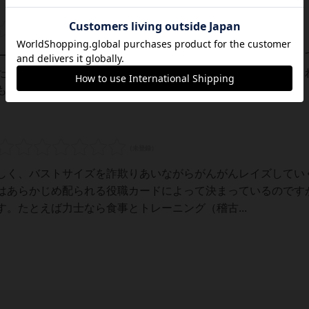
ーター』通常のポーカーの『レイズ』を、そのメーターを使っ
た本作を、輪をかけて更にバカバカしくしている。しかも、こ
ポイントだ。あとはもう、ひたすらバカバカし...
しく、バストサイズを詐欺りあいながらがんがんレイズしてい
はあらかじめ配られる役職カードによって決まっているのです
。たとえば力士なら食事とトレーニング（稽古...