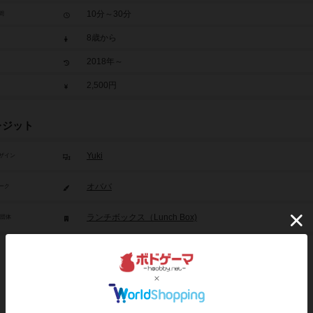
10分～30分
間
8歳から
2018年～
2,500円
レジット
Yuki
ザイン
オババ
ーク
ランチボックス（Lunch Box)
/団体