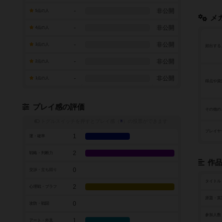
-
非公開
5点の人
メ
-
非公開
4点の人
-
非公開
3点の人
頻出する
-
非公開
2点の人
-
非公開
1点の人
得点や資
プレイ感の評価
その他の
トグルスイッチを押すとプレイ感（
※
）の投票ができます
プレイヤ
1
運・確率
2
戦略・判断力
作
0
交渉・立ち回り
タイトル
2
心理戦・ブラフ
原題・英
0
攻防・戦闘
参加人数
1
アート・外見