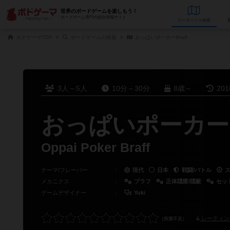
世界のボードゲームを楽しもう！
ボードゲーム専門の総合情報サイト
データベース
検
ボドゲーマTOP
ボードゲームの検索
おっぱいポーカーBraff
3人～5人
10分～30分
8歳～
20
おっぱいポーカーBr
Oppai Poker Braff
テーマ/フレーバー
：
現代
日本
戦闘/バトル
メカニクス
：
ブラフ
正体隠匿/隠蔽
セッ
ゲームデザイナー
：
Yuki
レーティン