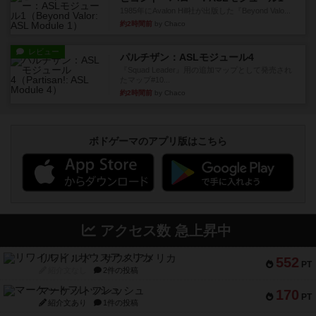
1985年にAvalon Hill社が出版した『Beyond Valo...
約2時間前
by Chaco
レビュー
パルチザン：ASLモジュール4
『Squad Leader』用の追加マップとして発売され
たマップ#10...
約2時間前
by Chaco
ボドゲーマのアプリ版はこちら
アクセス数 急上昇中
リワイルド：サウスアメリカ
552
PT
紹介文なし
2件の投稿
マーケットフレッシュ
170
PT
紹介文あり
1件の投稿