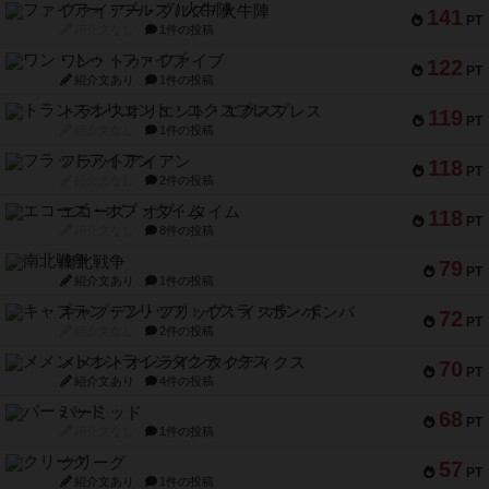
ファイアー・ブルズ / 火牛陣
141
PT
紹介文なし
1件の投稿
ワン・トゥ・ファイブ
122
PT
紹介文あり
1件の投稿
トランスオリエント・エクスプレス
119
PT
紹介文なし
1件の投稿
フラットアイアン
118
PT
紹介文なし
2件の投稿
エコーズ・オブ・タイム
118
PT
紹介文なし
8件の投稿
南北戦争
79
PT
紹介文あり
1件の投稿
キャプテン・フリップ：イスラ・ボンバ
72
PT
紹介文なし
2件の投稿
メメントオンラインタクティクス
70
PT
紹介文あり
4件の投稿
パーミッド
68
PT
紹介文なし
1件の投稿
クリーグ
57
PT
紹介文あり
1件の投稿