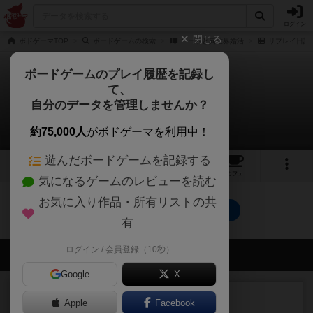
ログイン
閉じる
ボドゲーマTOP
ボードゲームの検索
ニートと異世界婚活
リプレイ日記
ボードゲームのプレイ履歴を記録し
て、
ニートと異世界婚活
自分のデータを管理しませんか？
0件のリプレイ日記
約75,000人
がボドゲーマを利用中！
遊んだボードゲームを記録する
9
2
トップ
画像
動画
レビュー
カフェ
気になるゲームのレビューを読む
お気に入り作品・所有リストの共
ニートと異世界婚活のトップに戻る
有
ログイン / 会員登録（10秒）
会員の新しい投稿
Google
X
レビュー
カタン
Apple
Facebook
神ゲー