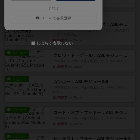
6分前
by アプー
または
レビュー
メールで会員登録
充実
ドゥームド・バタリオンズ：ASLモジュール11
『Squad Leader』用の追加マップとして発売され
たマップの#9...
約1時間前
by Chaco
しばらく表示しない
レビュー
クロワ・ド・ゲール：ASLモジュール10
1992年にAvalon Hill社が出版した『Croix de Gu...
約1時間前
by Chaco
レビュー
ガンホー：ASLモジュール9
1992年にAvalon Hill社が出版した『Gung Ho！』
に付...
約1時間前
by Chaco
レビュー
コード・オブ・ブシドー：ASLモジュール8
1991年にAvalon Hill社が出版した『Code of Bus...
約1時間前
by Chaco
レビュー
ザ・ラスト・フラー：ASLモジュール6