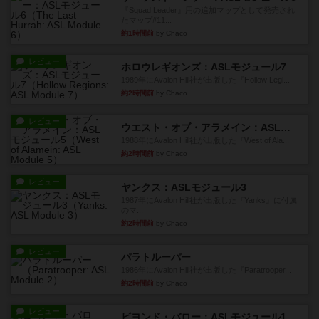
『Squad Leader』用の追加マップとして発売され
たマップ#11...
約1時間前
by Chaco
レビュー
ホロウレギオンズ：ASLモジュール7
1989年にAvalon Hill社が出版した『Hollow Legi...
約2時間前
by Chaco
レビュー
ウエスト・オブ・アラメイン：ASLモジュール5
1988年にAvalon Hill社が出版した『West of Ala...
約2時間前
by Chaco
レビュー
ヤンクス：ASLモジュール3
1987年にAvalon Hill社が出版した『Yanks』に付属
のマ...
約2時間前
by Chaco
レビュー
パラトルーパー
1986年にAvalon Hill社が出版した『Paratrooper...
約2時間前
by Chaco
レビュー
ビヨンド・バロー：ASLモジュール1