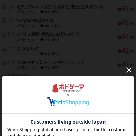
セミファイナル ～お前はまだ生きている～
53
PT
紹介文あり
1件の投稿
ふたつの街の物語
52
PT
紹介文あり
18件の投稿
クランク! ：冒険者たち（拡張）
50
PT
紹介文あり
4件の投稿
とうほうの！
42
PT
紹介文なし
1件の投稿
スターマイン・ラミー ポケット
42
PT
紹介文あり
2件の投稿
海兵隊
39
PT
紹介文あり
1件の投稿
スーパーストア3000
39
PT
紹介文なし
1件の投稿
フリップ７：復讐心とともに
37
PT
紹介文なし
2件の投稿
※Apple、Apple のロゴ は、米国および他の国々で登録されたApple Inc.の商標です。
※App Store は、Apple Inc.のサービスマークです。
※Android は、グーグル インコーポレイテッドの商標または登録商標です。