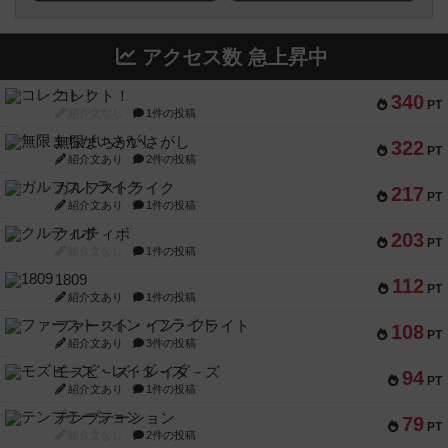
アクセス数 急上昇中
コレクト！
340
PT
紹介文なし
1件の投稿
無限まちがいさがし
322
PT
紹介文あり
2件の投稿
ガルフストライク
217
PT
紹介文あり
1件の投稿
クルティボ
203
PT
紹介文なし
1件の投稿
1809
112
PT
紹介文あり
1件の投稿
ファースト・イン・フライト
108
PT
紹介文あり
3件の投稿
モズビ－ズ・レイダ－ズ
94
PT
紹介文あり
1件の投稿
テンプテーション
79
PT
紹介文なし
2件の投稿