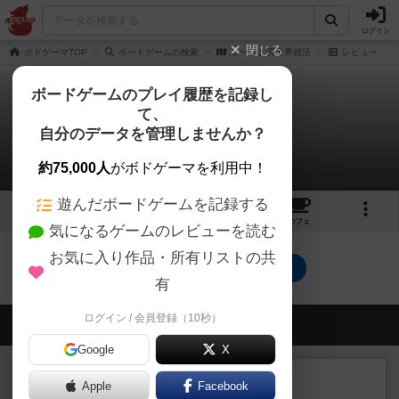
ログイン
閉じる
ボドゲーマTOP
ボードゲームの検索
ニートと異世界婚活
レビュー
ボードゲームのプレイ履歴を記録し
て、
ニートと異世界婚活
自分のデータを管理しませんか？
0件のレビュー
約75,000人
がボドゲーマを利用中！
遊んだボードゲームを記録する
9
2
トップ
画像
動画
レビュー
カフェ
気になるゲームのレビューを読む
お気に入り作品・所有リストの共
ニートと異世界婚活のトップに戻る
有
ログイン / 会員登録（10秒）
会員の新しい投稿
Google
X
レビュー
充実
Apple
Facebook
エコーズ・オブ・タイム