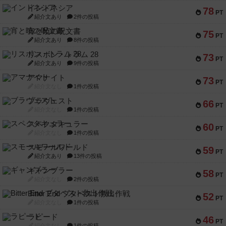
インドネシア
78
PT
紹介文あり
2件の投稿
宵と暁の呪文書
75
PT
紹介文あり
8件の投稿
リスボン・トラム 28
73
PT
紹介文あり
9件の投稿
アマナイト
73
PT
紹介文なし
1件の投稿
ブラヴェスト
66
PT
紹介文なし
1件の投稿
スペクタキュラー
60
PT
紹介文なし
1件の投稿
スモールワールド
59
PT
紹介文あり
13件の投稿
ギャンブラー
58
PT
紹介文なし
2件の投稿
Bitter End ブタペスト救出作戦
52
PT
紹介文なし
1件の投稿
ラピード
46
PT
紹介文なし
1件の投稿