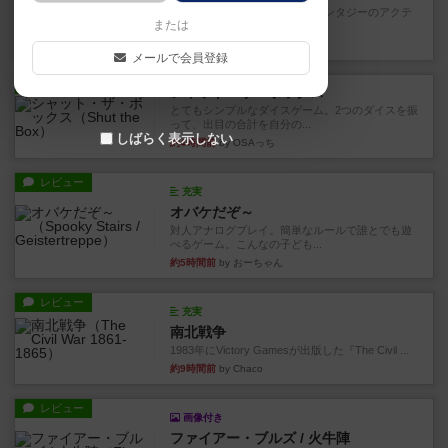
カードゲームにファイナルファンタジーのアクテ
または
ィブタイムバトル（もしくは...
約4時間前
by ジェイとと
メールで会員登録
レビュー
シャット・ザ・ボックス
とてもシンプルなダイスゲーム。2つのダイスを振
って、出目の合計を自分の...
しばらく表示しない
約4時間前
by OSAっち
レビュー
充実
オバケだぞ～
対人アナログプレイ。簡単なルールで誰とでも遊
べるゲーム。こんなの子ども...
約5時間前
by おーちゃん
レビュー
充実
南北戦争
1983年にVictory Gamesが出版した『The Civil ...
約9時間前
by Chaco
レビュー
画像付き
ファイアー・ブルズ / 火牛陣