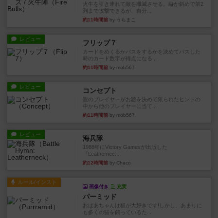
火牛を引き連れて敵を殲滅させる。縦か斜めで前2
列まで攻撃できるが、自分...
約11時間前
by うらまこ
レビュー
フリップ７
カードをめくるかパスをするかを決めてパスした
時のカード数字が得点になる...
約11時間前
by mob567
レビュー
コンセプト
親のプレイヤーがお題を決めて限られたヒントの
中から他のプレイヤーに当て...
約11時間前
by mob567
レビュー
海兵隊
1988年にVictory Gamesが出版した
『Leathernec...
約12時間前
by Chaco
ルール/インスト
画像付き
充実
パーミッド
おばあちゃんは猫が大好きです!しかし、あまりに
も多くの猫を飼っているた...