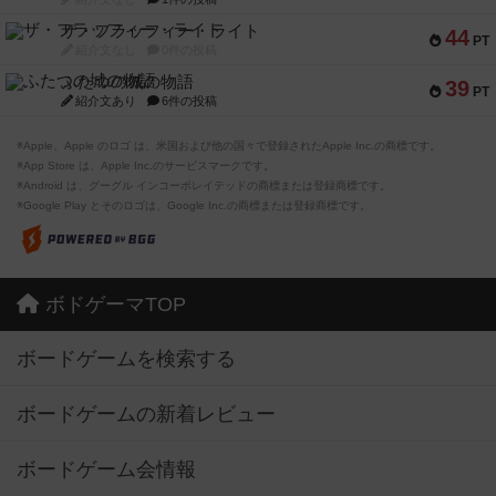
ザ・フラッフィー・ライト
44
PT
紹介文なし
0件の投稿
ふたつの城の物語
39
PT
紹介文あり
6件の投稿
※Apple、Apple のロゴ は、米国および他の国々で登録されたApple Inc.の商標です。
※App Store は、Apple Inc.のサービスマークです。
※Android は、グーグル インコーポレイテッドの商標または登録商標です。
※Google Play とそのロゴは、Google Inc.の商標または登録商標です。
ボドゲーマTOP
ボードゲームを検索する
ボードゲームの新着レビュー
ボードゲーム会情報