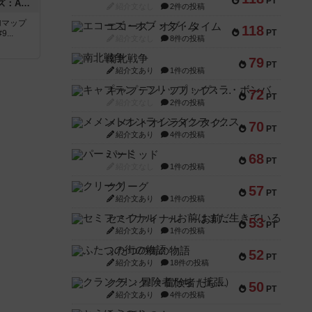
PT
ドゥームド・バタリオンズ：ASLモジュール11
紹介文なし
2件の投稿
追加マップ
エコーズ・オブ・タイム
118
PT
..
紹介文なし
8件の投稿
南北戦争
79
PT
紹介文あり
1件の投稿
キャプテン・フリップ：イスラ・ボンバ
72
PT
紹介文なし
2件の投稿
メメントオンラインタクティクス
70
PT
紹介文あり
4件の投稿
パーミッド
68
PT
紹介文なし
1件の投稿
クリーグ
57
PT
紹介文あり
1件の投稿
セミファイナル ～お前はまだ生きている～
53
PT
紹介文あり
1件の投稿
ふたつの街の物語
52
PT
紹介文あり
18件の投稿
クランク! ：冒険者たち（拡張）
50
PT
紹介文あり
4件の投稿