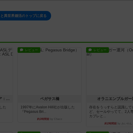
トと異世界婚活のトップに戻る
レビュー
レビュー
ストリート・オブ・ファイア：ASLデラックスモジュール1
ペガサス橋
オラニエンブルガー
版した
1997年にAvalon Hill社が出版した
存在をうっすらと認識して
『Pegasus Bri...
ど、セールやってて、2人
カプレと...
約2時間前
by Chaco
約2時間前
by みいやん