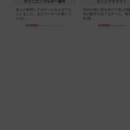
オラニエンブルガー運河
ゴットファイブ！
友人の所持してるゲームをさせても
自分の前に背を向けて並ぶ5
らいました。まだワーカーの置いて
札の数字を当てるゲーム。相
いない...
札/場...
約4時間前
by おっちょこちょい
約5時間前
by daisdice