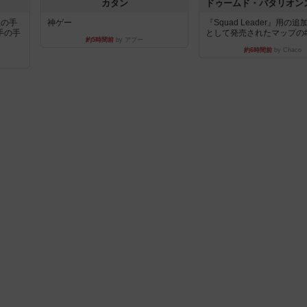
カタン
枚の手
神ゲー
『Squad Leader』用の
手の手
として発売されたマップの#9.
約5時間前
by アプー
約6時間前
by Chaco