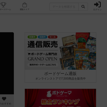
ログイン
カフェ/店舗
人気ボードゲーム
通販ストア
ボードゲーム通販
オンラインストアで7,500商品を販売中
のおすすめ