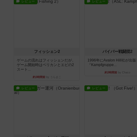
レビュー
レビュー
フィッシェン2
パイパー戦闘団2
ゲームの流れはフィッシェンだが、
1996年にAvalon Hill社が出
ゲーム開始時はペリカンとエビの2
『Kampfgruppe...
スート...
約3時間前
by Chaco
約3時間前
by うらまこ
レビュー
レビュー