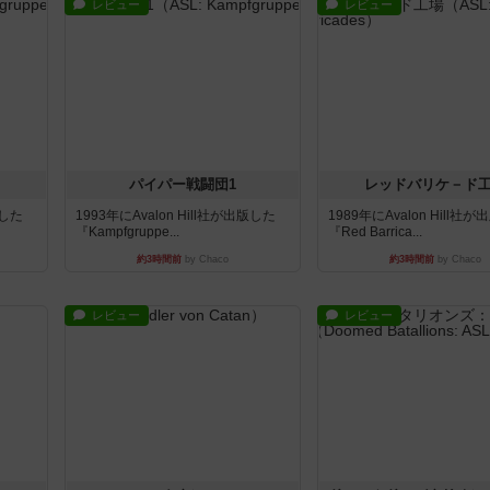
レビュー
レビュー
パイパー戦闘団1
レッドバリケ－ド
版した
1993年にAvalon Hill社が出版した
1989年にAvalon Hill社
『Kampfgruppe...
『Red Barrica...
約3時間前
by Chaco
約3時間前
by Chaco
レビュー
レビュー