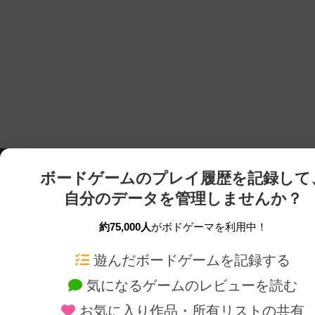
ボードゲームのプレイ履歴を記録して
自分のデータを管理しませんか？
約75,000人
がボドゲーマを利用中！
ボドゲーマTOP
ボードゲーム通販
遊んだボードゲームを記録する
気になるゲームのレビューを読む
ボードゲームを検索する
新作・再入荷情報
お気に入り作品・所有リストの共有
ボードゲームの新着レビュー
定番ボードゲームの通販