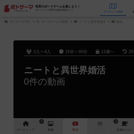
世界のボードゲームを楽しもう！
ボードゲーム専門の総合情報サイト
データベース
検
ボドゲーマTOP
ボードゲームの検索
ニートと異世界婚活
動画
2人～4人
15分～30分
12歳～
2
ニートと異世界婚活
0件の動画
9
2
ゲーム
トップ
画像
動画
レビュー
店舗/
カフェ