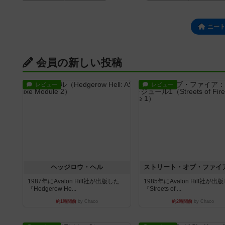
ニー
会員の新しい投稿
レビュー
レビュー
ヘッジロウ・ヘル
1987年にAvalon Hill社が出版した
1985年にAvalon Hill社が出
『Hedgerow He...
『Streets of ...
約1時間前
by Chaco
約2時間前
by Chaco