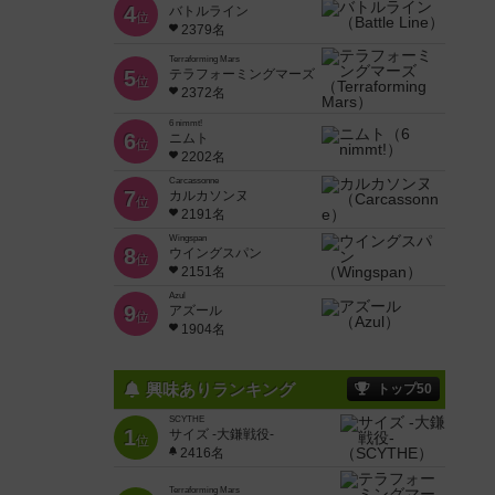
4
バトルライン
位
2379名
Terraforming Mars
5
テラフォーミングマーズ
位
2372名
6 nimmt!
6
ニムト
位
2202名
Carcassonne
7
カルカソンヌ
位
2191名
Wingspan
8
ウイングスパン
位
2151名
Azul
9
アズール
位
1904名
興味ありランキング
トップ50
SCYTHE
1
サイズ -大鎌戦役-
位
2416名
Terraforming Mars