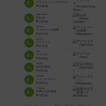
2
テラフォーミングマーズ
位
2395名
Stone Garden
3
枯山水
位
2281名
Viticulture
4
ワイナリーの四季
位
2273名
Agricola
5
アグリコラ
位
2120名
Azul
6
アズール
位
2034名
Splendor
7
宝石の煌き
位
2031名
Wingspan
8
ウイングスパン
位
2007名
7 Wonders
9
世界の七不思議
位
1921名
※Apple、Apple のロゴ は、米国および他の国々で登録された