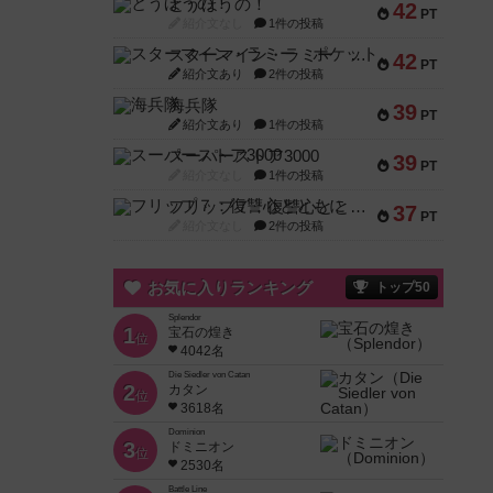
とうほうの！
42
PT
紹介文なし
1件の投稿
スターマイン・ラミー ポケット
42
PT
紹介文あり
2件の投稿
海兵隊
39
PT
紹介文あり
1件の投稿
スーパーストア3000
39
PT
紹介文なし
1件の投稿
フリップ７：復讐心とともに
37
PT
紹介文なし
2件の投稿
お気に入りランキング
トップ50
Splendor
1
宝石の煌き
位
4042名
Die Siedler von Catan
2
カタン
位
3618名
Dominion
3
ドミニオン
位
2530名
Battle Line