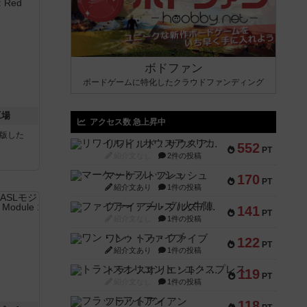
ボドファン
ボードゲームに特化したクラウドファンディング
工場
アクセス数 急上昇中
が出版した
リワイルド：サウスアメリカ
552
PT
紹介文なし
2件の投稿
マーケットフレッシュ
170
PT
紹介文あり
1件の投稿
ファイアー・ブルズ / 火牛陣
141
PT
紹介文なし
1件の投稿
ワン・トゥ・ファイブ
122
PT
紹介文あり
1件の投稿
トランスオリエント・エクスプレス
119
PT
紹介文なし
1件の投稿
フラットアイアン
118