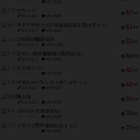
メメントオンラインタクティクス
70
PT
紹介文あり
4件の投稿
パーミッド
68
PT
紹介文なし
1件の投稿
クリーグ
57
PT
紹介文あり
1件の投稿
セミファイナル ～お前はまだ生きている～
53
PT
紹介文あり
1件の投稿
ふたつの街の物語
52
PT
紹介文あり
18件の投稿
クランク! ：冒険者たち（拡張）
50
PT
紹介文あり
4件の投稿
とうほうの！
42
PT
紹介文なし
1件の投稿
スターマイン・ラミー ポケット
42
PT
紹介文あり
2件の投稿
海兵隊
39
PT
紹介文あり
1件の投稿
スーパーストア3000
39
PT
紹介文なし
1件の投稿