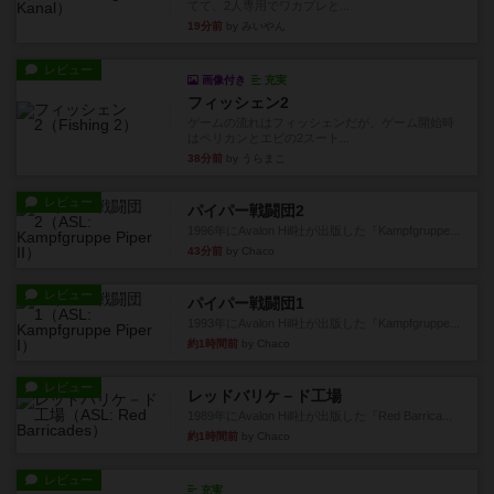
レビュー
画像付き
オラニエンブルガー運河
存在をうっすらと認識していたけど、セールやっ
てて、2人専用でワカプレと...
19分前
by みいやん
レビュー
画像付き
充実
フィッシェン2
ゲームの流れはフィッシェンだが、ゲーム開始時
はペリカンとエビの2スート...
38分前
by うらまこ
レビュー
パイパー戦闘団2
1996年にAvalon Hill社が出版した『Kampfgruppe...
43分前
by Chaco
レビュー
パイパー戦闘団1
1993年にAvalon Hill社が出版した『Kampfgruppe...
約1時間前
by Chaco
レビュー
レッドバリケ－ド工場