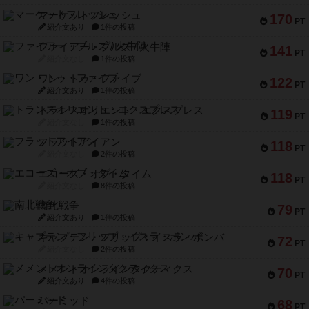
アクセス数 急上昇中
リワイルド：サウスアメリカ
552
PT
紹介文なし
2件の投稿
マーケットフレッシュ
170
PT
紹介文あり
1件の投稿
ファイアー・ブルズ / 火牛陣
141
PT
紹介文なし
1件の投稿
ワン・トゥ・ファイブ
122
PT
紹介文あり
1件の投稿
トランスオリエント・エクスプレス
119
PT
紹介文なし
1件の投稿
フラットアイアン
118
PT
紹介文なし
2件の投稿
エコーズ・オブ・タイム
118
PT
紹介文なし
8件の投稿
南北戦争
79
PT
紹介文あり
1件の投稿
キャプテン・フリップ：イスラ・ボンバ
72
PT
紹介文なし
2件の投稿