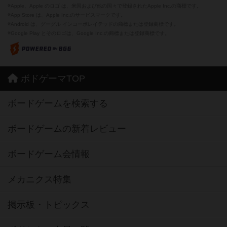
フリップ７：復讐心とともに
37
PT
紹介文なし
2件の投稿
※Apple、Apple のロゴ は、米国および他の国々で登録されたApple Inc.の商標です。
※App Store は、Apple Inc.のサービスマークです。
※Android は、グーグル インコーポレイテッドの商標または登録商標です。
※Google Play とそのロゴは、Google Inc.の商標または登録商標です。
ボドゲーマTOP
ボードゲームを検索する
ボードゲームの新着レビュー
ボードゲーム会情報
メカニクス特集