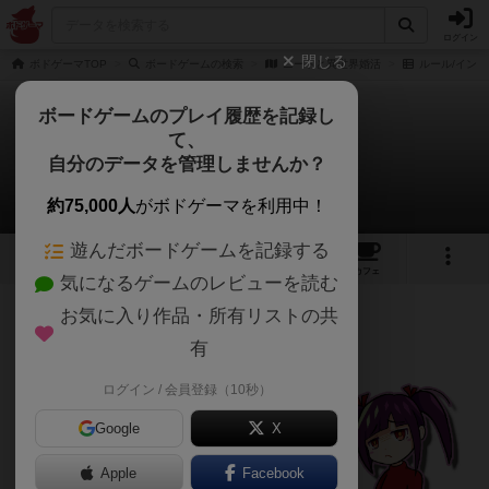
ログイン
閉じる
ボドゲーマTOP
ボードゲームの検索
ニートと異世界婚活
ルール/インス
ボードゲームのプレイ履歴を記録し
て、
ニートと異世界婚活
自分のデータを管理しませんか？
mitragynaさんのルール/インスト
約75,000人
がボドゲーマを利用中！
遊んだボードゲームを記録する
9
2
トップ
画像
動画
レビュー
カフェ
気になるゲームのレビューを読む
お気に入り作品・所有リストの共
141名
0名
0
6年以上前
有
ニートが魔王に？メンヘラがスライムに？
ログイン / 会員登録（10秒）
Google
X
Apple
Facebook