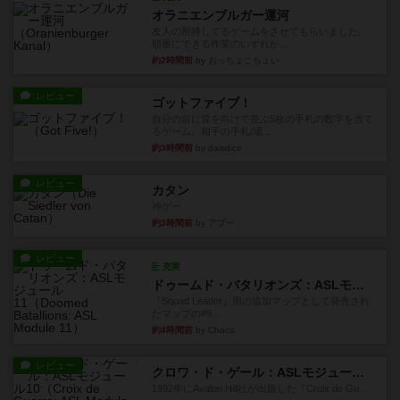
1989年にAvalon Hill社が出版した『Red Barrica...
約1時間前
by Chaco
レビュー
充実
オラニエンブルガー運河
友人の所持してるゲームをさせてもらいました。
順番にできる作業のいずれか...
約2時間前
by おっちょこちょい
レビュー
ゴットファイブ！
自分の前に背を向けて並ぶ5枚の手札の数字を当て
るゲーム。相手の手札/場...
約3時間前
by daisdice
レビュー
カタン
神ゲー
約3時間前
by アプー
レビュー
充実
ドゥームド・バタリオンズ：ASLモジュール11
『Squad Leader』用の追加マップとして発売され
たマップの#9...
約4時間前
by Chaco