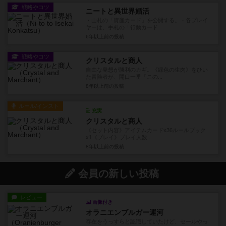
mitragynaさんの投稿
戦略やコツ
ニートと異世界婚活
・山札の「資産カード」を公開する。・各プレイ
ヤーは、手札の「行動カード...
6年以上前
の投稿
戦略やコツ
クリスタルと商人
自由な発想が勝利のカギ。《緑色の生肉》をひい
た冒険者が、開口一番「この...
8年以上前
の投稿
ルール/インスト
充実
クリスタルと商人
《セット内容》アイテムカードx36ルールブック
x1《プレイ》プレイ人数...
8年以上前
の投稿
会員の新しい投稿