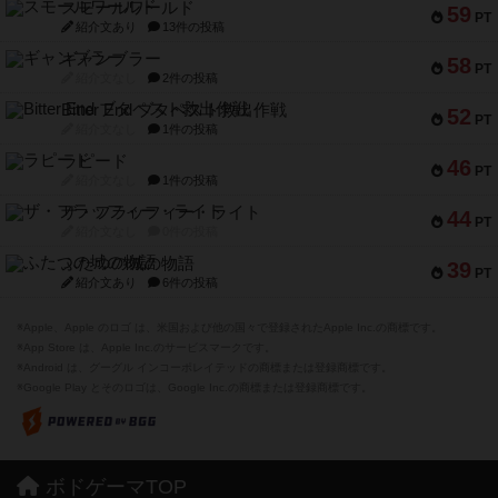
スモールワールド
59
PT
紹介文あり
13件の投稿
ギャンブラー
58
PT
紹介文なし
2件の投稿
Bitter End ブタペスト救出作戦
52
PT
紹介文なし
1件の投稿
ラピード
46
PT
紹介文なし
1件の投稿
ザ・フラッフィー・ライト
44
PT
紹介文なし
0件の投稿
ふたつの城の物語
39
PT
紹介文あり
6件の投稿
※Apple、Apple のロゴ は、米国および他の国々で登録されたApple Inc.の商標です。
※App Store は、Apple Inc.のサービスマークです。
※Android は、グーグル インコーポレイテッドの商標または登録商標です。
※Google Play とそのロゴは、Google Inc.の商標または登録商標です。
ボドゲーマTOP