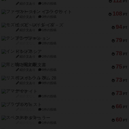
112
PT
紹介文あり
1件の投稿
ファースト・イン・フライト
108
PT
紹介文あり
3件の投稿
モズビ－ズ・レイダ－ズ
94
PT
紹介文あり
1件の投稿
テンプテーション
79
PT
紹介文なし
2件の投稿
インドネシア
78
PT
紹介文あり
2件の投稿
宵と暁の呪文書
75
PT
紹介文あり
8件の投稿
リスボン・トラム 28
73
PT
紹介文あり
9件の投稿
アマナイト
73
PT
紹介文なし
1件の投稿
ブラヴェスト
66
PT
紹介文なし
1件の投稿
スペクタキュラー
60
PT
紹介文なし
1件の投稿