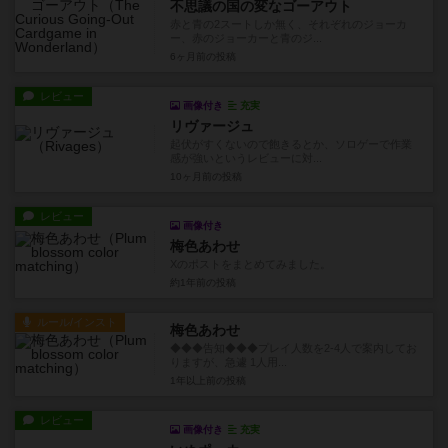
不思議の国の変なゴーアウト
赤と青の2スートしか無く、それぞれのジョーカ
ー、赤のジョーカーと青のジ...
6ヶ月前
の投稿
レビュー
画像付き
充実
リヴァージュ
起伏がすくないので飽きるとか、ソロゲーで作業
感が強いというレビューに対...
10ヶ月前
の投稿
レビュー
画像付き
梅色あわせ
Xのポストをまとめてみました。
約1年前
の投稿
ルール/インスト
梅色あわせ
◆◆◆告知◆◆◆プレイ人数を2-4人で案内してお
りますが、急遽 1人用...
1年以上前
の投稿
レビュー
画像付き
充実