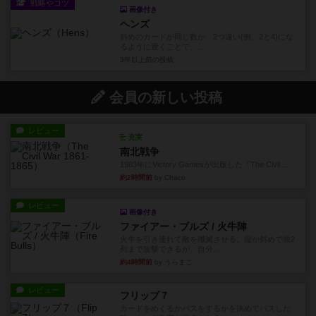
戦略やコツ
画像付き
ヘンズ
斜めのカードが同じ数か、2つ違い(例、2と4)にな
るように置くことで、...
3年以上前
の投稿
会員の新しい投稿
レビュー
充実
南北戦争
1983年にVictory Gamesが出版した『The Civil ...
約2時間前
by Chaco
レビュー
画像付き
ファイアー・ブルズ / 火牛陣
火牛を引き連れて敵を殲滅させる。縦か斜めで前2
列まで攻撃できるが、自分...
約4時間前
by うらまこ
レビュー
フリップ７
カードをめくるかパスをするかを決めてパスした