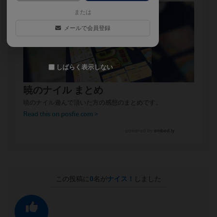
または
メールで会員登録
しばらく表示しない
この投稿に
0
名が
ナイス！
しました