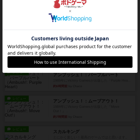
約5時間前
by くみ
レビュー
マーリン
４人プレイ。インスト1時間プレイ2時間半。結構
ダイス運と手札のカード運...
約6時間前
by oliber
レビュー
アンブッシュ！：シルバースター
1987年にVictory Gamesが出版した『Silver Sta...
約6時間前
by Chaco
レビュー
アンブッシュ！：パープルハート
1985年にVictory Gamesが出版した『Purple Hea...
約6時間前
by Chaco
レビュー
アンブッシュ！：ムーブアウト！
1984年にVictory Gamesが出版した『Move
Out！』...
約7時間前
by Chaco
レビュー
スカルキング
とにかく楽しい！最高のゲームではと思います。