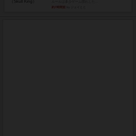
ルールは多少ゲーム慣れした...
約7時間前
by ジェイとと