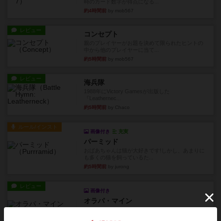
時のカード数字が得点になる...
約4時間前
by mob567
レビュー
コンセプト
親のプレイヤーがお題を決めて限られたヒントの
中から他のプレイヤーに当て...
約5時間前
by mob567
レビュー
海兵隊
1988年にVictory Gamesが出版した
『Leathernec...
約5時間前
by Chaco
ルール/インスト
画像付き
充実
パーミッド
おばあちゃんは猫が大好きです!しかし、あまりに
も多くの猫を飼っているた...
約5時間前
by jurong
レビュー
画像付き
オラパ・マイン
お気に入りのplayte製です。オラパスペースから
やり、気に入りました...