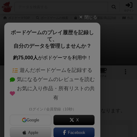
ログイン
閉じる
ボドゲーマTOP
ボードゲームの検索
暁のナイルの通販/商品詳細
作品デ
ボードゲームのプレイ履歴を記録し
て、
暁のナイル
自分のデータを管理しませんか？
chiyakazuhaさんのレビュー
約75,000人
がボドゲーマを利用中！
遊んだボードゲームを記録する
6
2
1
トップ
画像
動画
レビュー
カフェ
気になるゲームのレビューを読む
お気に入り作品・所有リストの共
163名
0名
0
3年弱前
有
ログイン / 会員登録（10秒）
皆さんがXにポストしてくださったまとめになります。
Google
X
Apple
Facebook