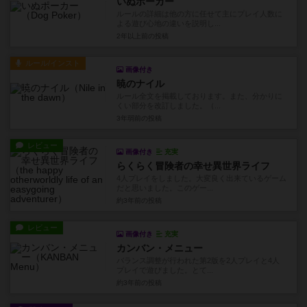
いぬポーカー
ルールの詳細は他の方に任せて主にプレイ人数に
よる遊び心地の違いを説明し...
2年以上前
の投稿
ルール/インスト
画像付き
暁のナイル
ルール全文を掲載しております。また、分かりに
くい部分を改訂しました。（...
3年弱前
の投稿
レビュー
画像付き
充実
らくらく冒険者の幸せ異世界ライフ
4人プレイをしました。大変良く出来ているゲーム
だと思いました。このゲー...
約3年前
の投稿
レビュー
画像付き
充実
カンバン・メニュー
バランス調整が行われた第2版を2人プレイと4人
プレイで遊びました。とて...
約3年前
の投稿