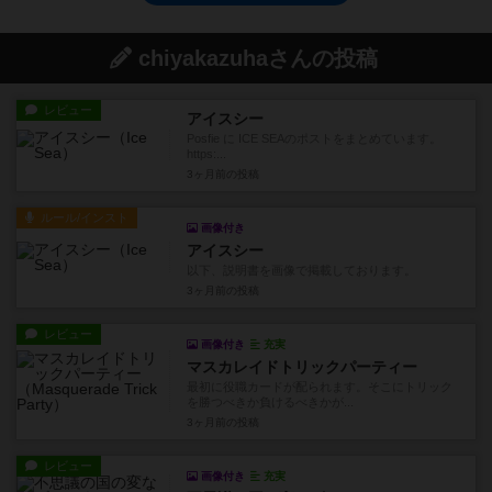
chiyakazuhaさんの投稿
レビュー
アイスシー
Posfie に ICE SEAのポストをまとめています。
https:...
3ヶ月前
の投稿
ルール/インスト
画像付き
アイスシー
以下、説明書を画像で掲載しております。
3ヶ月前
の投稿
レビュー
画像付き
充実
マスカレイドトリックパーティー
最初に役職カードが配られます。そこにトリック
を勝つべきか負けるべきかが...
3ヶ月前
の投稿
レビュー
画像付き
充実