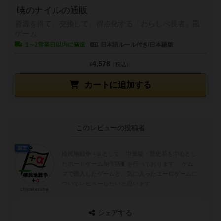
暁のナイルの通販
資源を得て、交換して、得点化する「わらしべ長者」風
ゲーム
1～2営業日以内に発送
日本語ルール付き/日本語版
4,578
¥
（税込）
カートに追加する
このレビューの投稿者
国王
植民地戦争＋α として、中量級・歴史系を中心とし
たボードゲーム制作活動を行っております。 ゲム
マで購入したゲームと、気に入ったユーロゲームに
ついてレビューしたいと思います。
chiyakazuha
シェアする