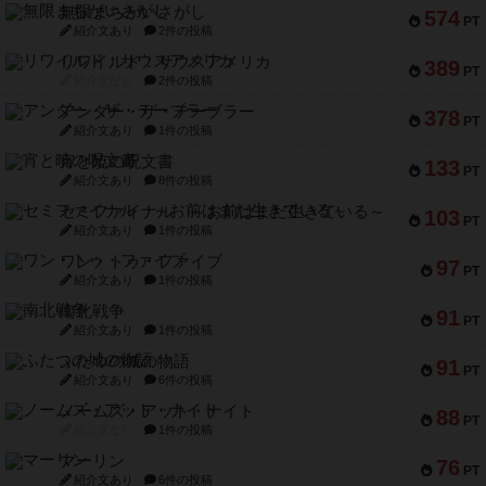
無限まちがいさがし
574
PT
紹介文あり
2件の投稿
リワイルド：サウスアメリカ
389
PT
紹介文なし
2件の投稿
アンダー・ザ・テーブラー
378
PT
紹介文あり
1件の投稿
宵と暁の呪文書
133
PT
紹介文あり
8件の投稿
セミファイナル ～お前はまだ生きている～
103
PT
紹介文あり
1件の投稿
ワン・トゥ・ファイブ
97
PT
紹介文あり
1件の投稿
南北戦争
91
PT
紹介文あり
1件の投稿
ふたつの城の物語
91
PT
紹介文あり
6件の投稿
ノームズ・アット・ナイト
88
PT
紹介文なし
1件の投稿
マーリン
76
PT
紹介文あり
6件の投稿