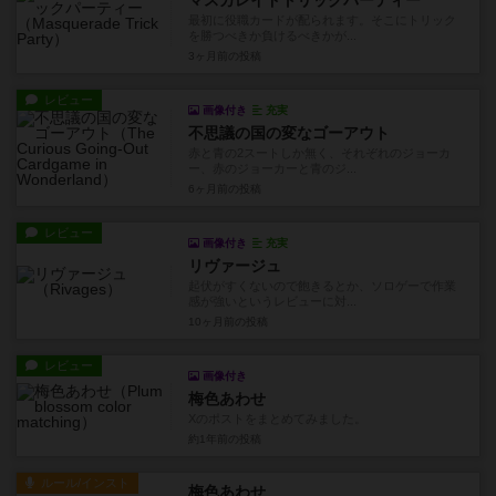
マスカレイドトリックパーティー
最初に役職カードが配られます。そこにトリック
を勝つべきか負けるべきかが...
3ヶ月前
の投稿
レビュー
画像付き
充実
不思議の国の変なゴーアウト
赤と青の2スートしか無く、それぞれのジョーカ
ー、赤のジョーカーと青のジ...
6ヶ月前
の投稿
レビュー
画像付き
充実
リヴァージュ
起伏がすくないので飽きるとか、ソロゲーで作業
感が強いというレビューに対...
10ヶ月前
の投稿
レビュー
画像付き
梅色あわせ
Xのポストをまとめてみました。
約1年前
の投稿
ルール/インスト
梅色あわせ