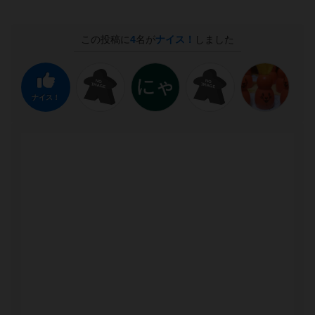
この投稿に
4
名が
ナイス！
しました
ナイス！