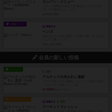
カンバン・メニュー
バランス調整が行われた第2版を2人プレイと4人
プレイで遊びました。とて...
約3年前
の投稿
戦略やコツ
画像付き
ヘンズ
斜めのカードが同じ数か、2つ違い(例、2と4)にな
るように置くことで、...
3年以上前
の投稿
会員の新しい投稿
レビュー
充実
アルナックの失われし遺跡
アナログ対人プレイ数回。クニツィア先生の名作
「エルドラドを探して」にあ...
約1時間前
by おーちゃん
ルール/インスト
画像付き
充実
マーケットフレッシュ
目的あなたの店先に農産物の木箱を戦略的に積み