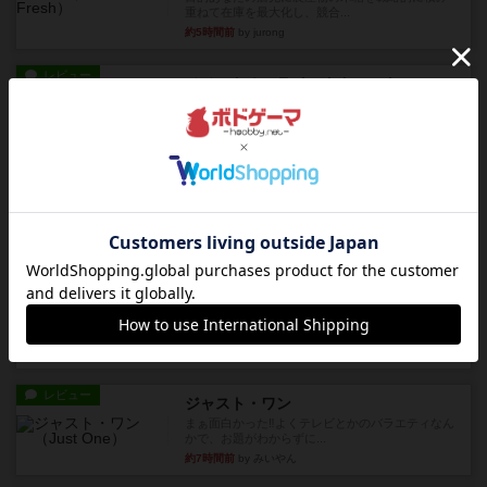
重ねて在庫を最大化し、競合...
約5時間前
by jurong
レビュー
メメントオンラインタクティクス
どんどん物量が増えて大変になっていく押し付け
合いが楽しいゲーム盛り上が...
約6時間前
by nekomanma222
レビュー
ヘックメック
サイコロゲームです1から5までの数字と芋虫がか
かれたダイス。これを振っ...
約7時間前
by みいやん
レビュー
ハゲタカのえじき
超有名なゲームですが、初めてプレイしました。1
から15までのカードがプ...
約7時間前
by みいやん
レビュー
ジャスト・ワン
まぁ面白かった‼️よくテレビとかのバラエティなん
かで、お題がわからずに...
約7時間前
by みいやん