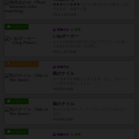
◆◆◆告知◆◆◆プレイ人数を2-4人で案内してお
りますが、急遽 1人用...
1年以上前
の投稿
レビュー
画像付き
充実
いぬポーカー
ルールの詳細は他の方に任せて主にプレイ人数に
よる遊び心地の違いを説明し...
2年以上前
の投稿
ルール/インスト
画像付き
暁のナイル
ルール全文を掲載しております。また、分かりに
くい部分を改訂しました。（...
3年弱前
の投稿
レビュー
暁のナイル
皆さんがXにポストしてくださったまとめになり
ます。
3年弱前
の投稿
レビュー
画像付き
充実