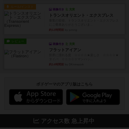
ルール/インスト
画像付き
充実
トランスオリエント・エクスプレス
乗客の皆様、トランスオリエント・エクスプレス
にご乗車ありがとうございま...
約12時間前
by jurong
レビュー
画像付き
充実
フラットアイアン
世界に浸れる度 ☆☆☆☆★楽しさ ☆☆☆☆★
タイパ ☆☆☆☆☆マンハッ...
約14時間前
by DKnewyork
ボドゲーマのアプリ版はこちら
アクセス数 急上昇中