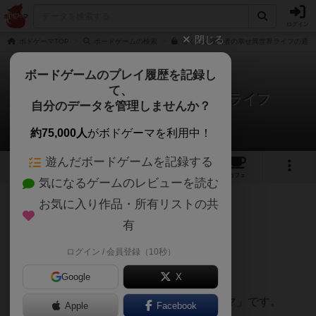
ログイン
閉じる
ボドゲーマTOP
ボードゲームの検索
らくらく冒険者の幸せ異世界ライフの通販
ボードゲームのプレイ履歴を記録し
て、
らくらく冒険者の幸せ異世界ライフ
自分のデータを管理しませんか？
chiyakazuhaさんのレビュー
約75,000人
がボドゲーマを利用中！
遊んだボードゲームを記録する
3
4
10
トップ
画像
動画
レビュー
カフェ
気になるゲームのレビューを読む
お気に入り作品・所有リストの共
688名
4名
0
約3年前
有
ログイン / 会員登録（10秒）
4人プレイをしました。
大変良く出来ているゲームだと思いました。
Google
X
このゲームの一番の面白いところは「テーマ」です。
Apple
Facebook