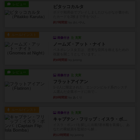
レビュー
ピタッコカルタ
ボドゲ相席会でプレイしましたひらがなが書かれ
たカードを2枚まで手をつけ...
約7時間前
by みいやん
ルール/インスト
画像付き
充実
ノームズ・アット・ナイト
ベネボレンス女王は、忠実な臣民を称えるための
祝宴を開こうとしています。...
約8時間前
by jurong
レビュー
画像付き
充実
フラットアイアン
1~2人に限定された、エンジンビルド系のシステ
ム選んだ企業ボードに街で...
約9時間前
by あくり
ルール/インスト
画像付き
充実
キャプテン・フリップ：イスラ・ボンバ
イスラ・ボンバを探しに出航!潜水艦を装備し、あ
なたの乗組員を監獄から解...
約12時間前
by jurong