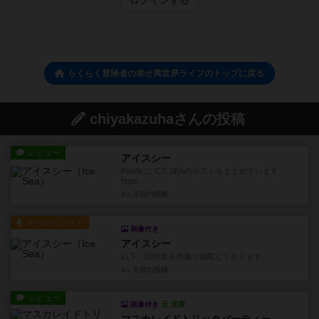
ログインする
らくらく冒険者の幸せ異世界ライフのトップに戻る
chiyakazuhaさんの投稿
レビュー
アイスシー
Posfie に ICE SEAのポストをまとめています。
https:...
3ヶ月前
の投稿
ルール/インスト
画像付き
アイスシー
以下、説明書を画像で掲載しております。
3ヶ月前
の投稿
レビュー
画像付き
充実