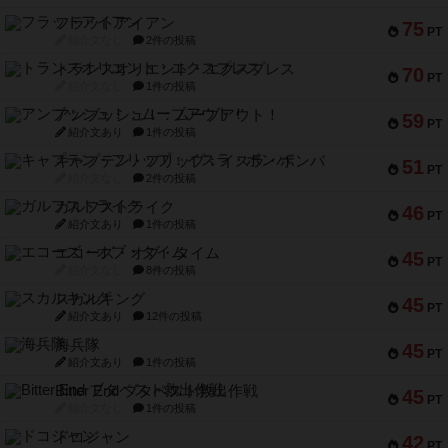
フラットアイアン
75
PT
紹介文なし
2件の投稿
トランスオリエント・エクスプレス
70
PT
紹介文なし
1件の投稿
アンブッシュ！：ムーブアウト！
59
PT
紹介文あり
1件の投稿
キャプテン・フリップ：イスラ・ボンバ
51
PT
紹介文なし
2件の投稿
ガルフストライク
46
PT
紹介文あり
1件の投稿
エコーズ・オブ・タイム
45
PT
紹介文なし
8件の投稿
スカルキング
45
PT
紹介文あり
12件の投稿
海兵隊
45
PT
紹介文あり
1件の投稿
Bitter End ブタペスト救出作戦
45
PT
紹介文なし
1件の投稿
ドコジャン
42
PT