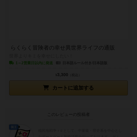
らくらく冒険者の幸せ異世界ライフの通販
世界よりキミを幸せにしたい！
1～2営業日以内に発送
日本語ルール付き/日本語版
3,300
¥
（税込）
カートに追加する
このレビューの投稿者
国王
植民地戦争＋α として、中量級・歴史系を中心とし
たボードゲーム制作活動を行っております。 ゲム