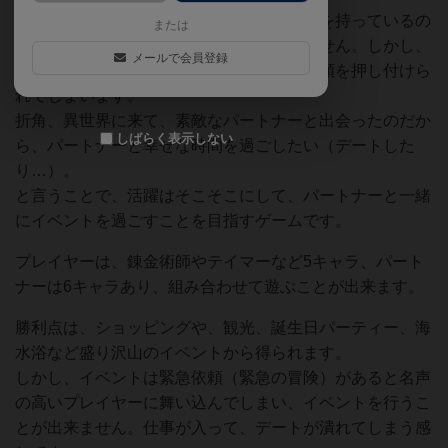
異世界転生したプレイヤーは、チート能力を持っているの
または
で、ドラゴンが出ても負けることはありません。しかし、
メールで会員登録
活躍して名声を上げてしまうと、厄介な依頼を押し付けら
れてしまいます。
折角、異世界に来て、素敵なパートナーと出会ったのだか
しばらく表示しない
ら、パートナーと幸せな時間を過ごしたい（デートした
り…）。
と言うことで、活躍はそこそこにして、パートナーと一緒
にイベントを過ごすことを目指すゲームです。
プレイヤーは、錬金術師やテイマーなど5キャラ、パート
ナーは6キャラあり、組み合わせて遊ぶことが出来ます。
勝利点は、ショッピングや、観光、誕生日パーティー、海
水浴など盛り沢山のイベントから得られます。
しかし、イベントは緊急依頼（緊急の冒険）があると名声
の高いプレイヤーに舞い込んでしまい、イベントを行うこ
とが出来ません。仕事が入って、デートが潰れてしまう感