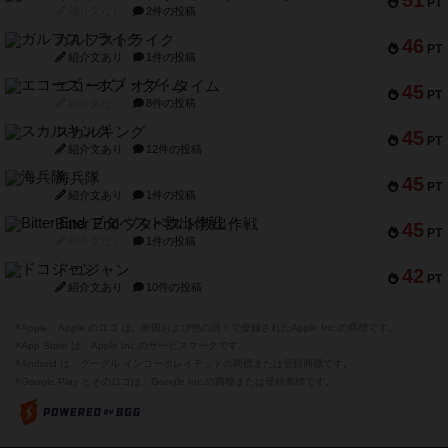
PT
紹介文なし
2件の投稿
ガルフストライク
46
PT
紹介文あり
1件の投稿
エコーズ・オブ・タイム
45
PT
紹介文なし
8件の投稿
スカルキング
45
PT
紹介文あり
12件の投稿
海兵隊
45
PT
紹介文あり
1件の投稿
Bitter End ブタペスト救出作戦
45
PT
紹介文なし
1件の投稿
ドコジャン
42
PT
紹介文あり
10件の投稿
※Apple、Apple のロゴ は、米国および他の国々で登録されたApple Inc.の商標です。
※App Store は、Apple Inc.のサービスマークです。
※Android は、グーグル インコーポレイテッドの商標または登録商標です。
※Google Play とそのロゴは、Google Inc.の商標または登録商標です。