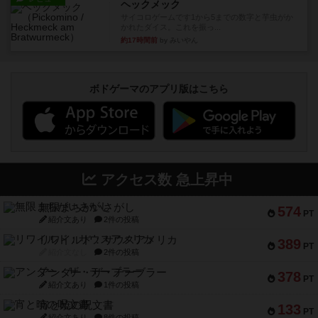
ヘックメック
サイコロゲームです1から5までの数字と芋虫がか
かれたダイス。これを振っ...
約17時間前
by みいやん
ボドゲーマのアプリ版はこちら
アクセス数 急上昇中
無限まちがいさがし
574
PT
紹介文あり
2件の投稿
リワイルド：サウスアメリカ
389
PT
紹介文なし
2件の投稿
アンダー・ザ・テーブラー
378
PT
紹介文あり
1件の投稿
宵と暁の呪文書
133
PT
紹介文あり
8件の投稿