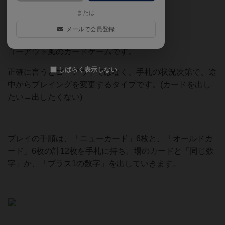
または
メールで会員登録
【どんなゲーム？】
ゴーアウト風のカードゲームです。
しばらく表示しない
正確に言うとゴーアウトではなく、手札の状況次第で、途
中からプレイングを変更するタイプです。(カードを出し
たい→出したくない)
プレイの手順は、「ニューカード」6枚と、「オールドカ
ード」6枚の計12枚を手札に持ち、場のカードと「同じ数
字」か、「プラス1の数字」を出していきます。