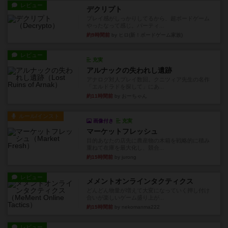
レビュー
デクリプト
プレイ感がしっかりしてるから、超ボードゲーム
やったなって感じ。パーティ...
約9時間前
by ヒロ(新！ボードゲーム家族)
レビュー
充実
アルナックの失われし遺跡
アナログ対人プレイ数回。クニツィア先生の名作
「エルドラドを探して」にあ...
約11時間前
by おーちゃん
ルール/インスト
画像付き
充実
マーケットフレッシュ
目的あなたの店先に農産物の木箱を戦略的に積み
重ねて在庫を最大化し、競合...
約15時間前
by jurong
レビュー
メメントオンラインタクティクス
どんどん物量が増えて大変になっていく押し付け
合いが楽しいゲーム盛り上が...
約15時間前
by nekomanma222
レビュー