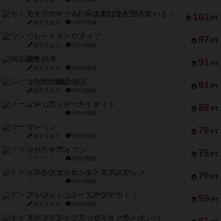
セミファイナル ～お前はまだ生きている～
103
PT
紹介文あり
1件の投稿
ワン・トゥ・ファイブ
97
PT
紹介文あり
1件の投稿
南北戦争
91
PT
紹介文あり
1件の投稿
ふたつの城の物語
91
PT
紹介文あり
6件の投稿
ノームズ・アット・ナイト
88
PT
紹介文なし
1件の投稿
マーリン
76
PT
紹介文あり
6件の投稿
フラットアイアン
75
PT
紹介文なし
2件の投稿
トランスオリエント・エクスプレス
70
PT
紹介文なし
1件の投稿
アンブッシュ！：ムーブアウト！
59
PT
紹介文あり
1件の投稿
キャプテン・フリップ：イスラ・ボンバ
51