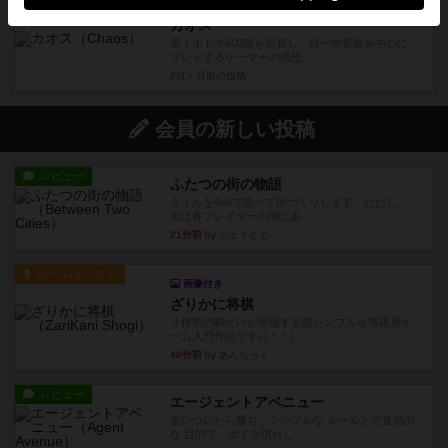
充実
カオス
星７ボドゲ600種を所有し、軽〜中量級を中心に
プレイするゲーマーの感想...
約1ヶ月前
の投稿
会員の新しい投稿
レビュー
ふたつの街の物語
タイルを4×4で並べて街づくりします。ただし、
街は各プレイヤーの間にあ...
21分前
by ジェイとと
ルール/インスト
画像付き
ざりかに将棋
３種類の駒だけが登場する超シンプルな将棋系ゲ
ーム入門作品です♪(＾＾)...
40分前
by あんちっく
レビュー
エージェントアベニュー
追いついたら勝ち。シンプルな ルールとで直感的
な 目的で、ボドゲ慣れし...