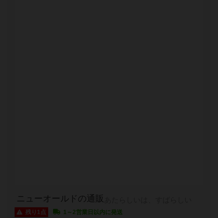
ニューオールドの通販
あたらしいは、すばらしい
残り1点
1～2営業日以内に発送