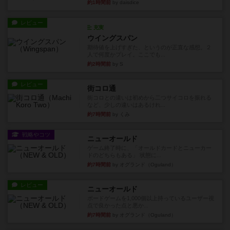
約1時間前
by daisdice
レビュー
充実
ウイングスパン
期待値を上げすぎた、というのが正直な感想。２
人で何度かプレイ。ここでも...
約2時間前
by S
レビュー
街コロ通
街コロとの違いは初めから二つサイコロを振れる
など、少しの違いはあるけれ...
約7時間前
by くみ
戦略やコツ
ニューオールド
ゲーム終了時に、「オールドカードとニューカー
ドのどちらもある」 状態に...
約7時間前
by オグランド（Oguland）
レビュー
ニューオールド
ボードゲームを1,000個以上持っているユーザー視
点で良かった点と悪か...
約7時間前
by オグランド（Oguland）