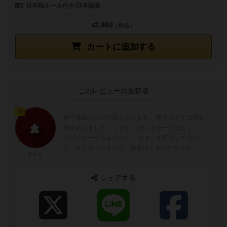
日本語ルール付き/日本語版
2,860
¥
（税込）
カートに追加する
このレビューの投稿者
神
軽中量級メインで遊んでいます。 所有ボドゲは600
種を超えました。 しかし、コレクターではなく、
プレイヤーを名乗りたい。 カタンを所有してるけ
ど、まだ遊べてません。機会はくるのだろうか。
おとん
シェアする