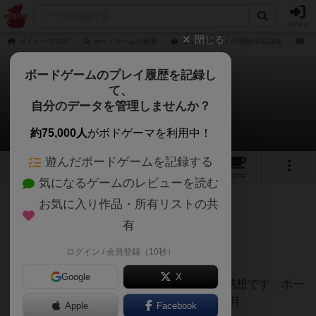
ログイン
閉じる
ボドゲーマTOP
ボードゲームの検索
ニューオールドの通販/商品詳細
作
ボードゲームのプレイ履歴を記録し
て、
ニューオールド
自分のデータを管理しませんか？
おとんさんのレビュー
約75,000人
がボドゲーマを利用中！
遊んだボードゲームを記録する
2
7
24
トップ
画像
動画
レビュー
カフェ
気になるゲームのレビューを読む
お気に入り作品・所有リストの共
337名
0名
0
3ヶ月前
有
ログイン / 会員登録（10秒）
星４
Google
X
軽〜中量級を中心にプレイするゲーマーの感想です。ボー
ドゲーム会にて4人で遊びました。2026年5月
Apple
Facebook