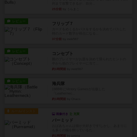
列まで攻撃できるが、自分...
25分前
by うらまこ
レビュー
フリップ７
カードをめくるかパスをするかを決めてパスした
時のカード数字が得点になる...
37分前
by mob567
レビュー
コンセプト
親のプレイヤーがお題を決めて限られたヒントの
中から他のプレイヤーに当て...
約1時間前
by mob567
レビュー
海兵隊
1988年にVictory Gamesが出版した
『Leathernec...
約1時間前
by Chaco
ルール/インスト
画像付き
充実
パーミッド
おばあちゃんは猫が大好きです!しかし、あまりに
も多くの猫を飼っているた...
約1時間前
by jurong