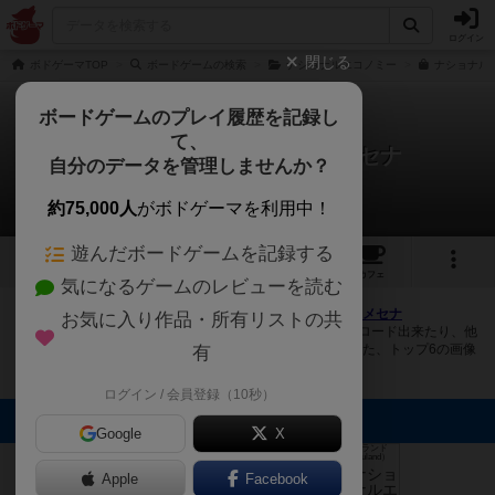
ログイン
閉じる
ボドゲーマTOP
ボードゲームの検索
ナショナルエコノミー
ナショナル
ボードゲームのプレイ履歴を記録し
て、
ナショナルエコノミー・メセナ
自分のデータを管理しませんか？
5件の画像
約75,000人
がボドゲーマを利用中！
遊んだボードゲームを記録する
5
2
17
104
トップ
画像
動画
レビュー
カフェ
気になるゲームのレビューを読む
ボドゲーマにログインすると、
「ナショナルエコノミー・メセナ
お気に入り作品・所有リストの共
（NATIONAL ECONOMY MECENAT）」
の画像をアップロード出来たり、他
のユーザーの投稿画像に評価を付けることができます。また、トップ6の画像
有
は様々なページで表示されます。
ログイン / 会員登録（10秒）
トップに表示される画像
Google
X
オグランド
（Oguland）
Nobuaki Katou
まつなが
まつなが
Apple
Facebook
タケ