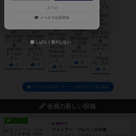
または
メールで会員登録
しばらく表示しない
0
1
1
0
0
ナショナルエコノミー・メセナのトップに戻る
会員の新しい投稿
レビュー
画像付き
ファイアー・ブルズ / 火牛陣
火牛を引き連れて敵を殲滅させる。縦か斜めで前2