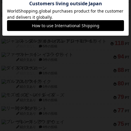
クルティボ
152
PT
紹介文なし
1件の投稿
ブラヴェスト
140
PT
紹介文なし
1件の投稿
ドブル：ポケットモンスター
122
PT
紹介文あり
4件の投稿
ジャンヌ・ダルク-オルレアン ドロー＆ライト
118
PT
紹介文なし
5件の投稿
ファースト・イン・フライト
94
PT
紹介文あり
3件の投稿
ダイススローン
88
PT
紹介文なし
1件の投稿
ガルフストライク
80
PT
紹介文あり
1件の投稿
モズビ－ズ・レイダ－ズ
79
PT
紹介文あり
1件の投稿
リー対グラント
77
PT
紹介文あり
1件の投稿
ブレーキング・アウェイ
75
PT
紹介文あり
4件の投稿