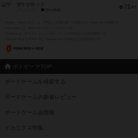
ザ・フラッド
71
PT
紹介文なし
1件の投稿
※Apple、Apple のロゴ は、米国および他の国々で登録されたApple Inc.の商標です。
※App Store は、Apple Inc.のサービスマークです。
※Android は、グーグル インコーポレイテッドの商標または登録商標です。
※Google Play とそのロゴは、Google Inc.の商標または登録商標です。
ボドゲーマTOP
ボードゲームを検索する
ボードゲームの新着レビュー
ボードゲーム会情報
メカニクス特集