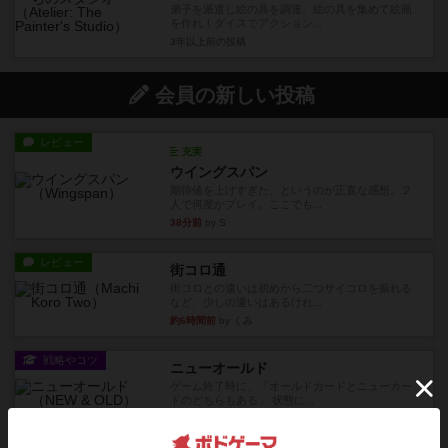
弟子を派遣し絵の具を調達、絵の具を集めて絵画
を作れ！ダイスでアクション...
3年以上前
の投稿
会員の新しい投稿
レビュー
充実
ウイングスパン
期待値を上げすぎた、というのが正直な感想。２
人で何度かプレイ。ここでも...
38分前
by S
レビュー
街コロ通
街コロとの違いは初めから二つサイコロを振れる
など、少しの違いはあるけれ...
約6時間前
by くみ
戦略やコツ
ニューオールド
ゲーム終了時に、「オールドカードとニューカー
ドのどちらもある」 状態に...
約6時間前
by オグランド（Oguland）