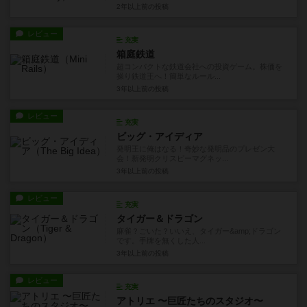
2年以上前
の投稿
レビュー
充実
箱庭鉄道
超コンパクトな鉄道会社への投資ゲーム。株価を
操り鉄道王へ！簡単なルール...
3年以上前
の投稿
レビュー
充実
ビッグ・アイディア
発明王に俺はなる！奇妙な発明品のプレゼン大
会！新発明クリスピーマグネッ...
3年以上前
の投稿
レビュー
充実
タイガー＆ドラゴン
麻雀？ごいた？いいえ、タイガー&amp;ドラゴン
です。手牌を無くした人...
3年以上前
の投稿
レビュー
充実
アトリエ 〜巨匠たちのスタジオ〜