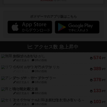
約16時間前
by みいやん
ボドゲーマのアプリ版はこちら
アクセス数 急上昇中
無限まちがいさがし
574
PT
紹介文あり
2件の投稿
リワイルド：サウスアメリカ
389
PT
紹介文なし
2件の投稿
アンダー・ザ・テーブラー
378
PT
紹介文あり
1件の投稿
宵と暁の呪文書
133
PT
紹介文あり
8件の投稿
セミファイナル ～お前はまだ生きている～
103
PT
紹介文あり
1件の投稿