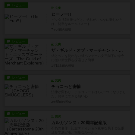
レビュー
充実
ヒーフー!!
ピッタリ2回勝つだけ。それがこんなに難しいと
は。簡単なルール 4スート...
7ヶ月前
の投稿
レビュー
充実
ザ・ギルド・オブ・マーチャント・エクスプローラーズ
紙とペンを使わない紙ペンゲーム女王陛下の命令
に従い新世界を探索せよ簡単...
1年以上前
の投稿
レビュー
充実
チョコっと密輸
法律が変わり、チョコレートは1人一つになりまし
た。簡単にできる熱い心...
2年弱前
の投稿
レビュー
充実
カルカソンヌ：20周年記念版
不朽の名作 記念エディション豪華な装丁と拡張
込みで決定版。簡単なルール...