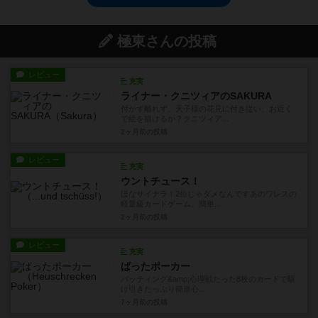
極東さんの投稿
レビュー
充実
ライナー・クニツィアのSAKURA
付かず離れず、天子様の花見に付き従い、お近く
で絵を描けるか？クニツィア...
2ヶ月前
の投稿
レビュー
充実
ウントチュース！
ほなサイナラ！2位じゃダメなんですあのワレスの
軽量級カードゲーム。簡単...
2ヶ月前
の投稿
レビュー
充実
ばったポーカー
バッティング&amp;心理戦たった8枚のカードで駆
け引きたっぷり簡単心...
7ヶ月前
の投稿