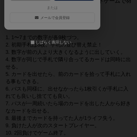
みんな大好き、手札並び替え不可カードゲームで羽
または
ばたきなさい！
メールで会員登録
簡単なルール
1〜7までの数字が各9枚づつ。
しばらく表示しない
初期手札は8枚。手札の並び替え禁止！
数字が前の人より大きくなるように出していく。
数字が同じで手札で隣り合ってるカードは同時に出
せる。
カードを出せたら、前のカードを拾って手札に入れ
る事もできる。
パスも同様に、出せなかったら1枚引くが手札に入
れても良いし捨てても良い。
パスが一周続いたら場のカードを出した人から好き
なカードを出せる。
最後までカードを持ってた人が1ライフ失う。
負けた人が次のスタートプレイヤー。
2回負けでゲーム終了。