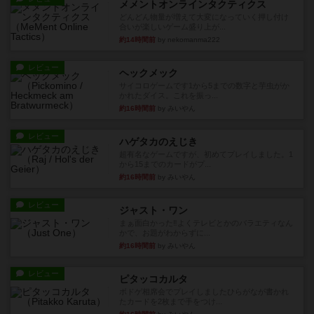
メメントオンラインタクティクス
どんどん物量が増えて大変になっていく押し付け
合いが楽しいゲーム盛り上が...
約14時間前
by nekomanma222
レビュー
ヘックメック
サイコロゲームです1から5までの数字と芋虫がか
かれたダイス。これを振っ...
約16時間前
by みいやん
レビュー
ハゲタカのえじき
超有名なゲームですが、初めてプレイしました。1
から15までのカードがプ...
約16時間前
by みいやん
レビュー
ジャスト・ワン
まぁ面白かった‼️よくテレビとかのバラエティなん
かで、お題がわからずに...
約16時間前
by みいやん
レビュー
ピタッコカルタ
ボドゲ相席会でプレイしましたひらがなが書かれ
たカードを2枚まで手をつけ...