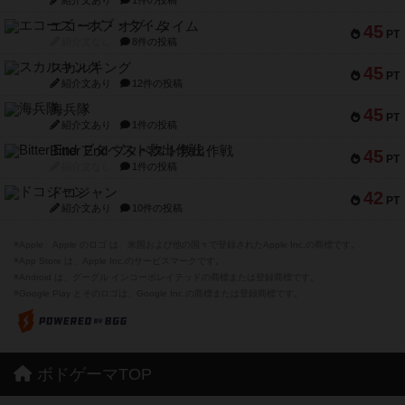
紹介文あり
1件の投稿
エコーズ・オブ・タイム
45
PT
紹介文なし
8件の投稿
スカルキング
45
PT
紹介文あり
12件の投稿
海兵隊
45
PT
紹介文あり
1件の投稿
Bitter End ブタペスト救出作戦
45
PT
紹介文なし
1件の投稿
ドコジャン
42
PT
紹介文あり
10件の投稿
※Apple、Apple のロゴ は、米国および他の国々で登録されたApple Inc.の商標です。
※App Store は、Apple Inc.のサービスマークです。
※Android は、グーグル インコーポレイテッドの商標または登録商標です。
※Google Play とそのロゴは、Google Inc.の商標または登録商標です。
ボドゲーマTOP