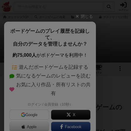
ログイン
閉じる
ボドゲーマTOP
ボードゲームの検索
ハチトレイン
ナナトリドリの通販/
ボードゲームのプレイ履歴を記録し
て、
ナナトリドリ
自分のデータを管理しませんか？
極東さんのレビュー
約75,000人
がボドゲーマを利用中！
遊んだボードゲームを記録する
8
1
36
217
トップ
画像
動画
レビュー
カフェ
気になるゲームのレビューを読む
お気に入り作品・所有リストの共
457名
6名
0
2年以上前
有
ログイン / 会員登録（10秒）
数が物言う新型大富豪系カードゲームの
Google
X
決定版
Apple
Facebook