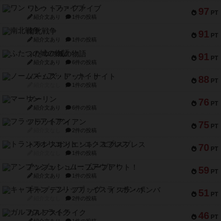
ワン・トゥ・ファイブ
97
PT
紹介文あり
1件の投稿
南北戦争
91
PT
紹介文あり
1件の投稿
ふたつの城の物語
91
PT
紹介文あり
6件の投稿
ノームズ・アット・ナイト
88
PT
紹介文なし
1件の投稿
マーリン
76
PT
紹介文あり
6件の投稿
フラットアイアン
75
PT
紹介文なし
2件の投稿
トランスオリエント・エクスプレス
70
PT
紹介文なし
1件の投稿
アンブッシュ！：ムーブアウト！
59
PT
紹介文あり
1件の投稿
キャプテン・フリップ：イスラ・ボンバ
51
PT
紹介文なし
2件の投稿
ガルフストライク
46
PT