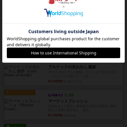
レビュー
ニューオールド
ボードゲームを1,000個以上持っているユーザー視
点で良かった点と悪か...
約6時間前
by オグランド（Oguland）
レビュー
デクリプト
プレイ感がしっかりしてるから、超ボードゲーム
やったなって感じ。パーティ...
約8時間前
by ヒロ(新！ボードゲーム家族)
レビュー
充実
アルナックの失われし遺跡
アナログ対人プレイ数回。クニツィア先生の名作
「エルドラドを探して」にあ...
約10時間前
by おーちゃん
ルール/インスト
画像付き
充実
マーケットフレッシュ
目的あなたの店先に農産物の木箱を戦略的に積み
重ねて在庫を最大化し、競合...
約14時間前
by jurong
レビュー