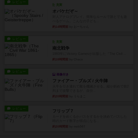
レビュー
充実
オバケだぞ～
対人アナログプレイ。簡単なルールで誰とでも遊
べるゲーム。こんなの子ども...
約14時間前
by おーちゃん
レビュー
充実
南北戦争
1983年にVictory Gamesが出版した『The Civil ...
約18時間前
by Chaco
レビュー
画像付き
ファイアー・ブルズ / 火牛陣
火牛を引き連れて敵を殲滅させる。縦か斜めで前2
列まで攻撃できるが、自分...
約20時間前
by うらまこ
レビュー
フリップ７
カードをめくるかパスをするかを決めてパスした
時のカード数字が得点になる...
約20時間前
by mob567