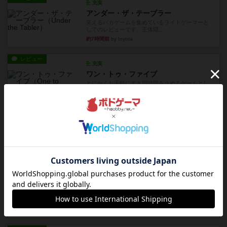
充実
アンダー・ザ・テーブラー
笑えるバカゲームを集めているライトゲーマーと
してのレビューです。正体隠...
約7時間前
by toyota
レビュー
充実
ワン・トゥ・ファイブ
とにかくお手軽にすき間時間をうめるゲームとし
て重宝するゲームです。いわ...
約8時間前
by nabekoh
レビュー
充実
エコーズ・オブ・タイム
カードゲームにファイナルファンタジーのアクテ
ィブタイムバトル（もしくは...
約12時間前
by ジェイとと
レビュー
シャット・ザ・ボックス
とてもシンプルなダイスゲーム。2つのダイスを振
って、出目の合計を自分の...
約13時間前
by OSAっち