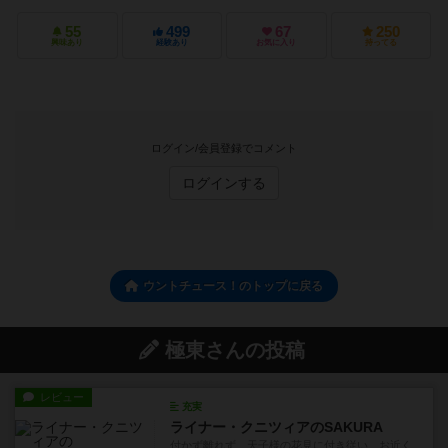
55
499
67
250
興味あり
経験あり
お気に入り
持ってる
ログイン/会員登録でコメント
ログインする
ウントチュース！のトップに戻る
極東さんの投稿
レビュー
充実
ライナー・クニツィアのSAKURA
付かず離れず、天子様の花見に付き従い、お近く