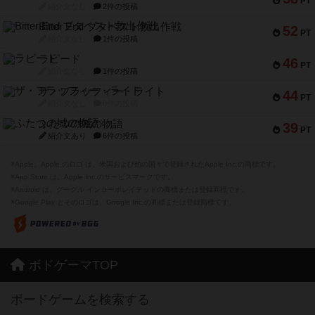
PT
紹介文なし
2件の投稿
Bitter End ブタペスト救出作戦
52
PT
紹介文なし
1件の投稿
ラピード
46
PT
紹介文なし
1件の投稿
ザ・フラッフィー・ライト
44
PT
紹介文なし
0件の投稿
ふたつの城の物語
39
PT
紹介文あり
6件の投稿
※Apple、Apple のロゴ は、米国および他の国々で登録されたApple Inc.の商標です。
※App Store は、Apple Inc.のサービスマークです。
※Android は、グーグル インコーポレイテッドの商標または登録商標です。
※Google Play とそのロゴは、Google Inc.の商標または登録商標です。
ボドゲーマTOP
ボードゲームを検索する