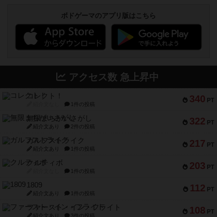
ボドゲーマのアプリ版はこちら
アクセス数 急上昇中
コレクト！
340
PT
紹介文なし
1件の投稿
無限まちがいさがし
322
PT
紹介文あり
2件の投稿
ガルフストライク
217
PT
紹介文あり
1件の投稿
クルティボ
203
PT
紹介文なし
1件の投稿
1809
112
PT
紹介文あり
1件の投稿
ファースト・イン・フライト
108
PT
紹介文あり
3件の投稿