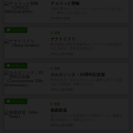
チョコっと密輸
法律が変わり、チョコレートは1人一つになりまし
た。簡単にできる熱い心...
2年弱前
の投稿
レビュー
充実
ナナトリドリ
数が物言う新型大富豪系カードゲームの決定版み
んな大好き、手札並び替え不...
2年以上前
の投稿
レビュー
充実
カルカソンヌ：20周年記念版
不朽の名作 記念エディション豪華な装丁と拡張
込みで決定版。簡単なルール...
2年以上前
の投稿
レビュー
充実
箱庭鉄道
超コンパクトな鉄道会社への投資ゲーム。株価を
操り鉄道王へ！簡単なルール...
3年以上前
の投稿