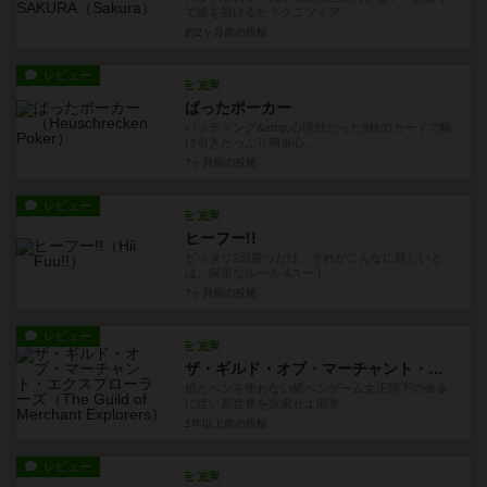
で絵を描けるか？クニツィア...
約2ヶ月前
の投稿
レビュー
充実
ばったポーカー
バッティング&amp;心理戦たった8枚のカードで駆
け引きたっぷり簡単心...
7ヶ月前
の投稿
レビュー
充実
ヒーフー!!
ピッタリ2回勝つだけ。それがこんなに難しいと
は。簡単なルール 4スート...
7ヶ月前
の投稿
レビュー
充実
ザ・ギルド・オブ・マーチャント・エクスプローラーズ
紙とペンを使わない紙ペンゲーム女王陛下の命令
に従い新世界を探索せよ簡単...
1年以上前
の投稿
レビュー
充実