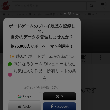
ログイン
閉じる
ボドゲーマTOP
ボードゲームの検索
ウントチュース！
レビュー
ボードゲームのプレイ履歴を記録し
て、
ウントチュース！
自分のデータを管理しませんか？
極東さんのレビュー
約75,000人
がボドゲーマを利用中！
遊んだボードゲームを記録する
6
8
28
トップ
画像
動画
レビュー
カフェ
気になるゲームのレビューを読む
お気に入り作品・所有リストの共
93名
1名
0
約2ヶ月前
有
ログイン / 会員登録（10秒）
ほなサイナラ！2位じゃダメなんです
Google
X
あのワレスの軽量級カードゲーム。
Apple
Facebook