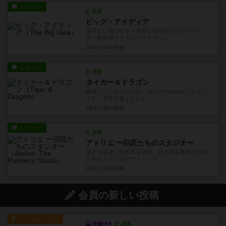
レビュー
充実
ビッグ・アイディア
発明王に俺はなる！奇妙な発明品のプレゼン大
会！新発明クリスピーマグネッ...
3年以上前
の投稿
レビュー
充実
タイガー＆ドラゴン
麻雀？ごいた？いいえ、タイガー&amp;ドラゴン
です。手牌を無くした人...
3年以上前
の投稿
レビュー
充実
アトリエ 〜巨匠たちのスタジオ〜
弟子を派遣し絵の具を調達、絵の具を集めて絵画
を作れ！ダイスでアクション...
3年以上前
の投稿
会員の新しい投稿
ルール/インスト
画像付き
充実