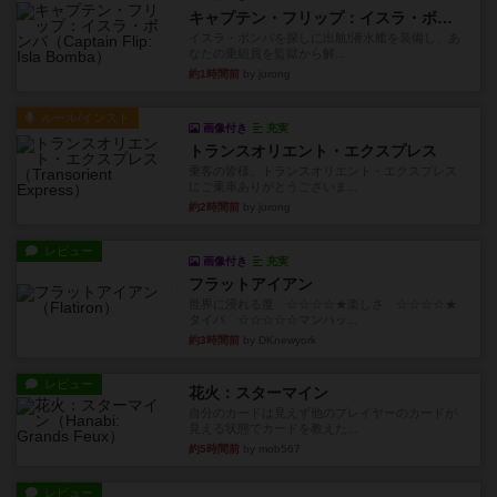
キャプテン・フリップ：イスラ・ボンバ
イスラ・ボンバを探しに出航!潜水艦を装備し、あ
なたの乗組員を監獄から解...
約1時間前
by jurong
ルール/インスト
画像付き
充実
トランスオリエント・エクスプレス
乗客の皆様、トランスオリエント・エクスプレス
にご乗車ありがとうございま...
約2時間前
by jurong
レビュー
画像付き
充実
フラットアイアン
世界に浸れる度 ☆☆☆☆★楽しさ ☆☆☆☆★
タイパ ☆☆☆☆☆マンハッ...
約3時間前
by DKnewyork
レビュー
花火：スターマイン
自分のカードは見えず他のプレイヤーのカードが
見える状態でカードを教えた...
約5時間前
by mob567
レビュー