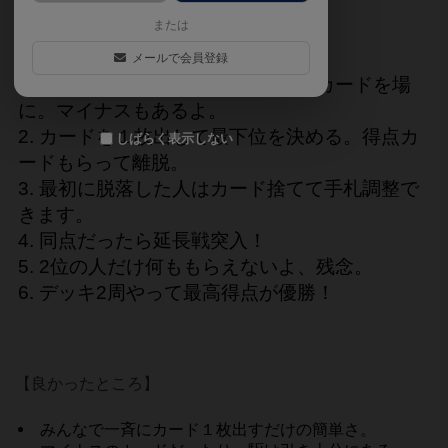
または
簡単なルール
メールで会員登録
プレイヤー数マイナス1枚の得点カードを場
に。マイナスもあるよ。
カードを１枚出して最下位を決める。得点カ
しばらく表示しない
ードもらって離脱。
最初に脱落した人はカード捨てて手札調整で
きます。
同点だったら延長戦突入！
2位の人だけ何ももらえないよ、残念。
デッキ2周やって最高得点が優勝！
【良かったところ】
みんなで一斉にカード１枚出すだけの簡単さ。