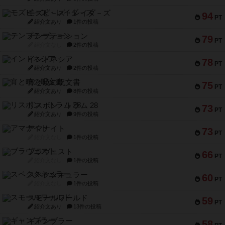
モズビ－ズ・レイダ－ズ
94
PT
紹介文あり
1件の投稿
テンプテーション
79
PT
紹介文なし
2件の投稿
インドネシア
78
PT
紹介文あり
2件の投稿
宵と暁の呪文書
75
PT
紹介文あり
8件の投稿
リスボン・トラム 28
73
PT
紹介文あり
9件の投稿
アマナイト
73
PT
紹介文なし
1件の投稿
ブラヴェスト
66
PT
紹介文なし
1件の投稿
スペクタキュラー
60
PT
紹介文なし
1件の投稿
スモールワールド
59
PT
紹介文あり
13件の投稿
ギャンブラー
58