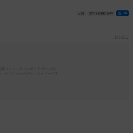
公開
誰でも自由に参加
30
一覧を見る
公開コミュニティのボードゲーム会）
たボードゲーム会がないユーザーです