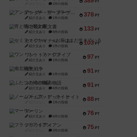
389
PT
紹介文なし
2件の投稿
アンダー・ザ・テーブラー
378
PT
紹介文あり
1件の投稿
宵と暁の呪文書
133
PT
紹介文あり
8件の投稿
セミファイナル ～お前はまだ生きている～
103
PT
紹介文あり
1件の投稿
ワン・トゥ・ファイブ
97
PT
紹介文あり
1件の投稿
南北戦争
91
PT
紹介文あり
1件の投稿
ふたつの城の物語
91
PT
紹介文あり
6件の投稿
ノームズ・アット・ナイト
88
PT
紹介文なし
1件の投稿
マーリン
76
PT
紹介文あり
6件の投稿
フラットアイアン
75
PT
紹介文なし
2件の投稿