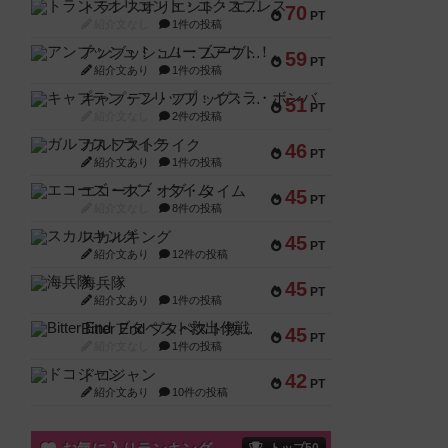
トランスオリエント・エクスプレス
70
PT
紹介文なし
1件の投稿
アンブッシュ！：ムーブアウト！
59
PT
紹介文あり
1件の投稿
キャプテン・フリップ：イスラ・ボンバ
51
PT
紹介文なし
2件の投稿
ガルフストライク
46
PT
紹介文あり
1件の投稿
エコーズ・オブ・タイム
45
PT
紹介文なし
8件の投稿
スカルキング
45
PT
紹介文あり
12件の投稿
海兵隊
45
PT
紹介文あり
1件の投稿
Bitter End ブタペスト救出作戦
45
PT
紹介文なし
1件の投稿
ドコジャン
42
PT
紹介文あり
10件の投稿