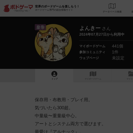
世界のボードゲームを楽しもう！
ボードゲーム専門の総合情報サイト
データベース
検
皇帝
よんきー
さん
2024年07月27日から利用中
441個
マイボードゲーム
1件
参加コミュニティ
未設定
ウェブページ
トップ
マイボードゲーム
マイリ
保存用・布教用・プレイ用。
気づいたら300超。
中量級〜重量級中心。
アートとシステム両方で選びます。
最愛は『アルナック』。