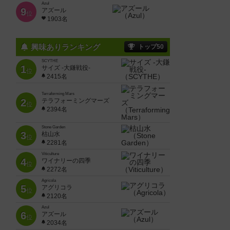
Azul
9
アズール
位
1903名
興味ありランキング
トップ50
SCYTHE
1
サイズ -大鎌戦役-
位
2415名
Terraforming Mars
2
テラフォーミングマーズ
位
2394名
Stone Garden
3
枯山水
位
2281名
Viticulture
4
ワイナリーの四季
位
2272名
Agricola
5
アグリコラ
位
2120名
Azul
6
アズール
位
2034名