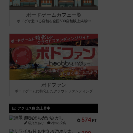
ボードゲームカフェ一覧
ボドゲが遊べる店舗を全国500店舗以上掲載中
ボドファン
ボードゲームに特化したクラウドファンディング
アクセス数 急上昇中
無限まちがいさがし
574
PT
紹介文あり
2件の投稿
リワイルド：サウスアメリカ