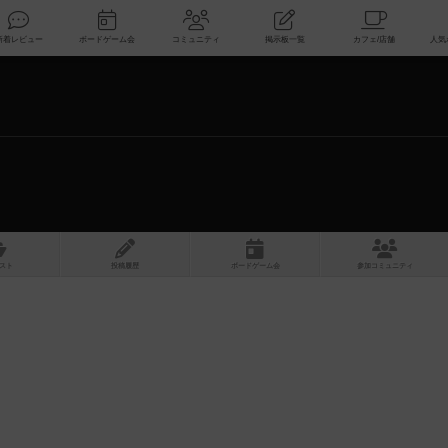
索
新着レビュー
ボードゲーム会
コミュニティ
掲示板一覧
スト
投稿履歴
ボ
ー
ドゲ
ーム
会
参加
コミュニティ