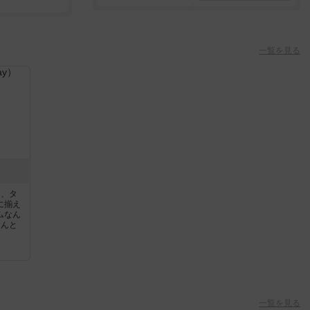
一覧を見る
つ、タ
に揃え
ムなん
なんと
一覧を見る