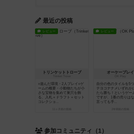
最近の投稿
レビュー
レビュー
トリンケットトローブ
オーケープレイ
Trinket Trove
OK Play
○遊んだ環境・2人プレイ○ゲ
自分の色のタイルを5
ームの概要・小動物たちが小
テヨコナナメいずれか
さな宝物を集めて巣穴を飾
たら勝ち！というゲー
る、入札＋ドラフト＋セット
ですが、1番の売りは
コレクショ...
言っても手...
11ヶ月前
の投稿
2年弱前
の投稿
参加コミュニティ（1）