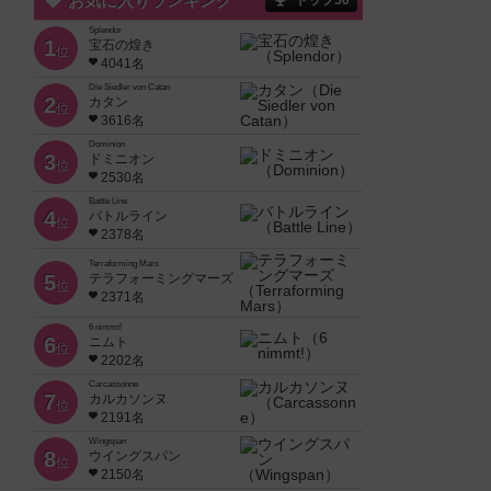
お気に入りランキング
トップ50
Splendor
1
宝石の煌き
位
4041名
Die Siedler von Catan
2
カタン
位
3616名
Dominion
3
ドミニオン
位
2530名
Battle Line
4
バトルライン
位
2378名
Terraforming Mars
5
テラフォーミングマーズ
位
2371名
6 nimmt!
6
ニムト
位
2202名
Carcassonne
7
カルカソンヌ
位
2191名
Wingspan
8
ウイングスパン
位
2150名