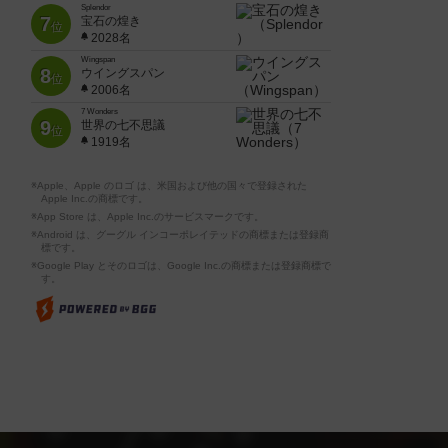
Splendor
7
宝石の煌き
位
2028名
Wingspan
8
ウイングスパン
位
2006名
7 Wonders
9
世界の七不思議
位
1919名
※Apple、Apple のロゴ は、米国および他の国々で登録された
Apple Inc.の商標です。
※App Store は、Apple Inc.のサービスマークです。
※Android は、グーグル インコーポレイテッドの商標または登録商
標です。
※Google Play とそのロゴは、Google Inc.の商標または登録商標で
す。