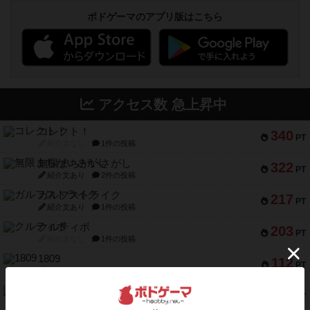
ボドゲーマのアプリ版はこちら
アクセス数 急上昇中
コレクト！
340
PT
紹介文なし
1件の投稿
無限まちがいさがし
322
PT
紹介文あり
2件の投稿
ガルフストライク
217
PT
紹介文あり
1件の投稿
クルティボ
203
PT
紹介文なし
1件の投稿
1809
112
PT
紹介文あり
1件の投稿
ファースト・イン・フライト
108
PT
紹介文あり
3件の投稿