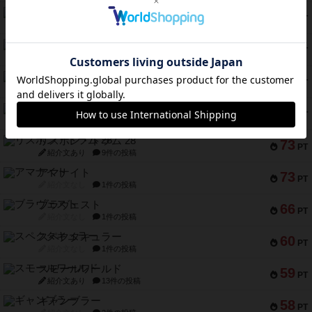
モズビ－ズ・レイダ－ズ
94
PT
紹介文あり
1件の投稿
テンプテーション
79
PT
紹介文なし
2件の投稿
インドネシア
78
PT
紹介文あり
2件の投稿
宵と暁の呪文書
75
PT
紹介文あり
8件の投稿
リスボン・トラム 28
73
PT
紹介文あり
9件の投稿
アマナイト
73
PT
紹介文なし
1件の投稿
ブラヴェスト
66
PT
紹介文なし
1件の投稿
スペクタキュラー
60
PT
紹介文なし
1件の投稿
スモールワールド
59
PT
紹介文あり
13件の投稿
ギャンブラー
58
PT