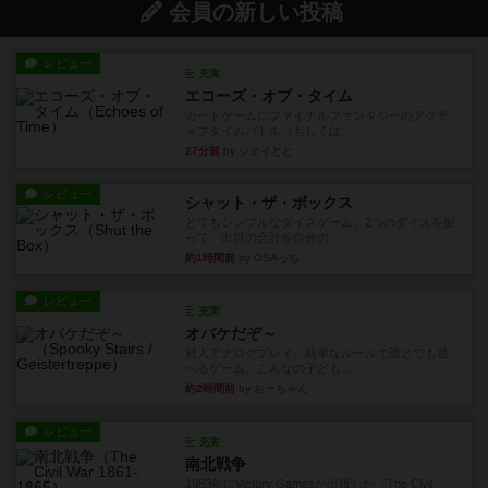
会員の新しい投稿
レビュー
充実
エコーズ・オブ・タイム
カードゲームにファイナルファンタジーのアクテ
ィブタイムバトル（もしくは...
27分前
by ジェイとと
レビュー
シャット・ザ・ボックス
とてもシンプルなダイスゲーム。2つのダイスを振
って、出目の合計を自分の...
約1時間前
by OSAっち
レビュー
充実
オバケだぞ～
対人アナログプレイ。簡単なルールで誰とでも遊
べるゲーム。こんなの子ども...
約2時間前
by おーちゃん
レビュー
充実
南北戦争
1983年にVictory Gamesが出版した『The Civil ...