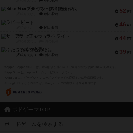
紹介文なし
2件の投稿
Bitter End ブタペスト救出作戦
52
PT
紹介文なし
1件の投稿
ラピード
46
PT
紹介文なし
1件の投稿
ザ・フラッフィー・ライト
44
PT
紹介文なし
0件の投稿
ふたつの城の物語
39
PT
紹介文あり
6件の投稿
※Apple、Apple のロゴ は、米国および他の国々で登録されたApple Inc.の商標です。
※App Store は、Apple Inc.のサービスマークです。
※Android は、グーグル インコーポレイテッドの商標または登録商標です。
※Google Play とそのロゴは、Google Inc.の商標または登録商標です。
ボドゲーマTOP
ボードゲームを検索する