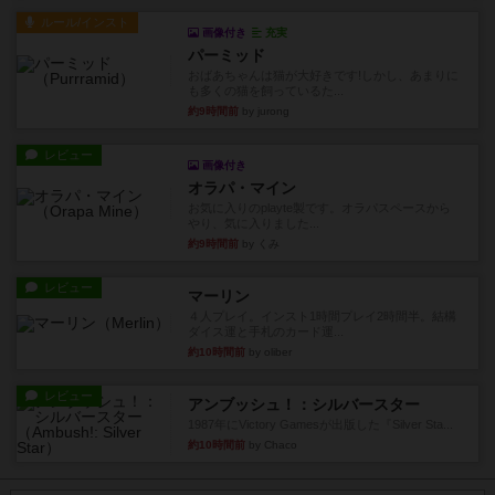
ルール/インスト
画像付き
充実
パーミッド
おばあちゃんは猫が大好きです!しかし、あまりに
も多くの猫を飼っているた...
約9時間前
by jurong
レビュー
画像付き
オラパ・マイン
お気に入りのplayte製です。オラパスペースから
やり、気に入りました...
約9時間前
by くみ
レビュー
マーリン
４人プレイ。インスト1時間プレイ2時間半。結構
ダイス運と手札のカード運...
約10時間前
by oliber
レビュー
アンブッシュ！：シルバースター
1987年にVictory Gamesが出版した『Silver Sta...
約10時間前
by Chaco