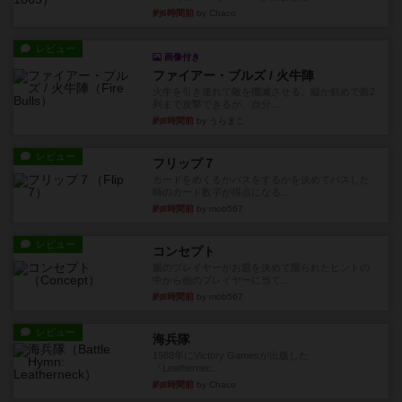
約6時間前
by Chaco
レビュー
画像付き
ファイアー・ブルズ / 火牛陣
火牛を引き連れて敵を殲滅させる。縦か斜めで前2
列まで攻撃できるが、自分...
約8時間前
by うらまこ
レビュー
フリップ７
カードをめくるかパスをするかを決めてパスした
時のカード数字が得点になる...
約8時間前
by mob567
レビュー
コンセプト
親のプレイヤーがお題を決めて限られたヒントの
中から他のプレイヤーに当て...
約8時間前
by mob567
レビュー
海兵隊
1988年にVictory Gamesが出版した
『Leathernec...
約8時間前
by Chaco