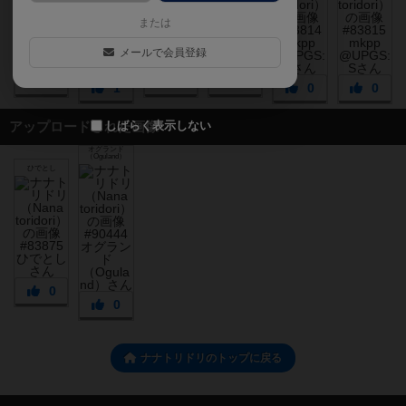
または
メールで会員登録
1
0
0
1
0
0
しばらく表示しない
アップロードされた画像
オグランド
（Oguland）
ひでとし
0
0
ナナトリドリのトップに戻る