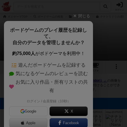
ログイン
閉じる
ボドゲーマTOP
ボードゲームの検索
ハチトレイン
ナナトリドリの通販/
ボードゲームのプレイ履歴を記録し
て、
ナナトリドリ
自分のデータを管理しませんか？
8件の画像
約75,000人
がボドゲーマを利用中！
遊んだボードゲームを記録する
8
1
36
216
トップ
画像
動画
レビュー
カフェ
気になるゲームのレビューを読む
ボドゲーマにログインすると、
「ナナトリドリ（Nana toridori）」
の画像を
お気に入り作品・所有リストの共
アップロード出来たり、他のユーザーの投稿画像に評価を付けることができ
ます。また、トップ6の画像は様々なページで表示されます。
有
ログイン / 会員登録（10秒）
トップに表示される画像
Google
X
mkpp @UPGS:S
mkpp @UPGS:S
mkpp @UPGS:S
ポッター
ポッター
ポッター
Apple
Facebook