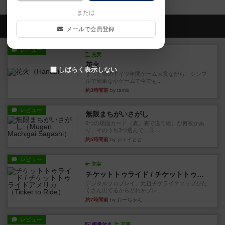
または
会員の新しい投稿
メールで会員登録
レビュー
充実
花火
しばらく表示しない
ずっと前のドイツ年間ゲーム大賞ながら、シンプ
ルで簡単な小ゲームで今でも...
約3時間前
by tamio
レビュー
無限まちがいさがし
6つの場面カード（表、裏で違う絵）が何枚かあ
り、そのうち3つ選んで、同...
約5時間前
by ジェイとと
レビュー
充実
チケットトゥライド / チケットトゥライドアメリカ
デジタルソロプレイ。元祖チケライ？マップがた
くさん出てるからどれをプレ...
約7時間前
by おーちゃん
レビュー
画像付き
充実