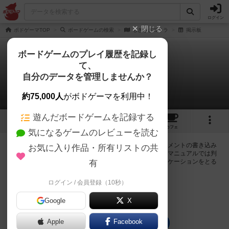
ログイン
閉じる
ボドゲーマTOP
ボードゲームの検索
もぎもぎゴリラ
掲示板
ボードゲームのプレイ履歴を記録し
て、
もぎもぎゴリラ
自分のデータを管理しませんか？
0件の掲示板
約75,000人
がボドゲーマを利用中！
遊んだボードゲームを記録する
3
4
トップ
画像
動画
レビュー
カフェ
気になるゲームのレビューを読む
ログインするともぎもぎゴリラに関する掲示板の作成やコメントの書き込み
お気に入り作品・所有リストの共
が出来るようになります。ルールの疑問やエラッタ情報、マニュアルでは判
断し辛い曖昧な表記等について会員同士で自由にコミュニケーションをとる
有
ことが出来ます。
ログイン / 会員登録（10秒）
ログイン/無料会員登録
Google
X
Apple
Facebook
もぎもぎゴリラのトップに戻る