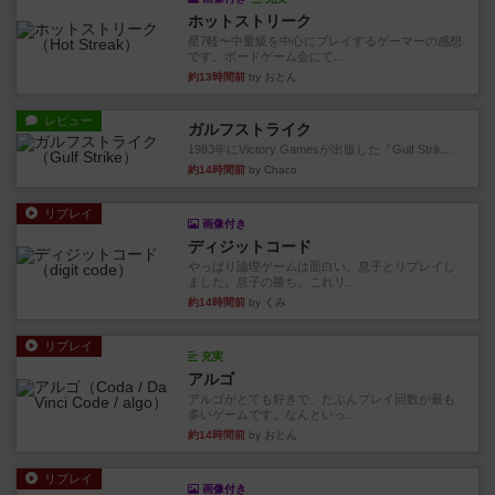
ホットストリーク
星7軽〜中量級を中心にプレイするゲーマーの感想
です。ボードゲーム会にて...
約13時間前
by おとん
レビュー
ガルフストライク
1983年にVictory Gamesが出版した『Gulf Strik...
約14時間前
by Chaco
リプレイ
画像付き
ディジットコード
やっぱり論理ゲームは面白い。息子とリプレイし
ました。息子の勝ち。これリ...
約14時間前
by くみ
リプレイ
充実
アルゴ
アルゴがとても好きで、たぶんプレイ回数が最も
多いゲームです。なんといっ...
約14時間前
by おとん
リプレイ
画像付き