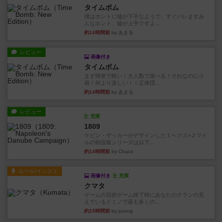
タイムボム
僕はホントに嘘が下手なようで、すぐバレますみ
んなホント、嘘が上手ですよ...
約14時間前
by あまる
レビュー
画像付き
タイムボム
まず簡単で軽い！大人数で遊べる！それなのに小
箱！何より楽しい！！正体隠...
約14時間前
by あまる
レビュー
充実
1809
ケビン・ザッカーがデザインした１ヘクス=２マイ
ルの戦役級シリーズは以下...
約14時間前
by Chaco
ルール/インスト
画像付き
充実
クマタ
ゲームの目的ゲーム終了時にあなたのクランの見
えているドミノで最も多くの...
約15時間前
by jurong