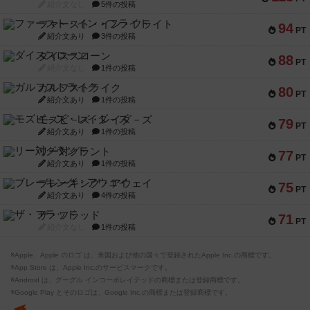
紹介文なし
5件の投稿
ファースト・イン・フライト
94
PT
紹介文あり
3件の投稿
ダイススローン
88
PT
紹介文なし
1件の投稿
ガルフストライク
80
PT
紹介文あり
1件の投稿
モズビ－ズ・レイダ－ズ
79
PT
紹介文あり
1件の投稿
リー対グラント
77
PT
紹介文あり
1件の投稿
ブレーキング・アウェイ
75
PT
紹介文あり
4件の投稿
ザ・フラッド
71
PT
紹介文なし
1件の投稿
※Apple、Apple のロゴ は、米国および他の国々で登録されたApple Inc.の商標です。
※App Store は、Apple Inc.のサービスマークです。
※Android は、グーグル インコーポレイテッドの商標または登録商標です。
※Google Play とそのロゴは、Google Inc.の商標または登録商標です。