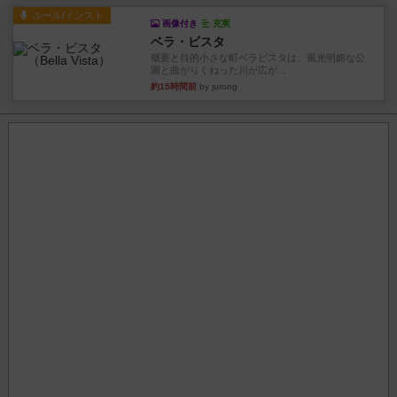
ルール/インスト
画像付き
充実
ベラ・ビスタ
概要と目的小さな町ベラビスタは、風光明媚な公
園と曲がりくねった川が広が...
約15時間前
by jurong