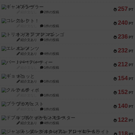
ギャンブラー
257
PT
紹介文なし
2件の投稿
コレクト！
240
PT
紹介文なし
1件の投稿
トリオンフ ア マレンゴ
236
PT
紹介文あり
1件の投稿
エレメンツ
232
PT
紹介文あり
4件の投稿
バー！パーティー
212
PT
紹介文なし
1件の投稿
ギョッと
154
PT
紹介文あり
1件の投稿
クルティボ
152
PT
紹介文なし
1件の投稿
ブラヴェスト
140
PT
紹介文なし
1件の投稿
ドブル：ポケットモンスター
122
PT
紹介文あり
4件の投稿
ジャンヌ・ダルク-オルレアン ドロー＆ライト
118
PT