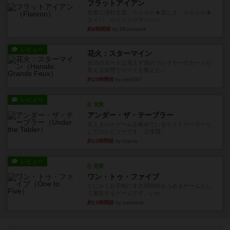
フラットアイアン
世界に浸れる度 ☆☆☆☆★楽しさ ☆☆☆☆★
タイパ ☆☆☆☆☆マンハッ...
約8時間前
by DKnewyork
レビュー
花火：スターマイン
自分のカードは見えず他のプレイヤーのカードが
見える状態でカードを教えた...
約10時間前
by mob567
レビュー
充実
アンダー・ザ・テーブラー
笑えるバカゲームを集めているライトゲーマーと
してのレビューです。正体隠...
約12時間前
by toyota
レビュー
充実
ワン・トゥ・ファイブ
とにかくお手軽にすき間時間をうめるゲームとし
て重宝するゲームです。いわ...
約13時間前
by nabekoh