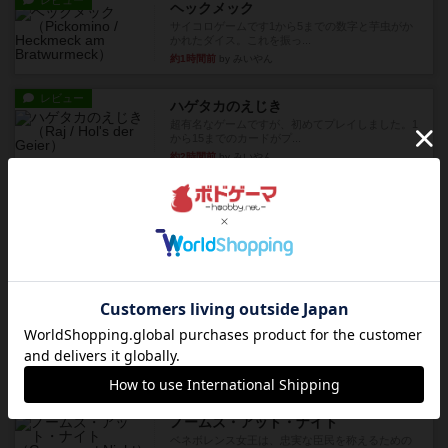
レビュー
ヘックメック
サイコロゲームです1から5までの数字と芋虫がか
かれたダイス。これを振っ...
約1時間前
by みいやん
レビュー
ハゲタカのえじき
超有名なゲームですが、初めてプレイしました。1
から15までのカードがプ...
約2時間前
by みいやん
レビュー
ジャスト・ワン
まぁ面白かった‼️よくテレビとかのバラエティなん
かで、お題がわからずに...
約2時間前
by みいやん
レビュー
ピタッコカルタ
ボドゲ相席会でプレイしましたひらがなが書かれ
たカードを2枚まで手をつけ...
約2時間前
by みいやん
ルール/インスト
画像付き
充実
ノームズ・アット・ナイト
ベネボレンス女王は、忠実な臣民を称えるための