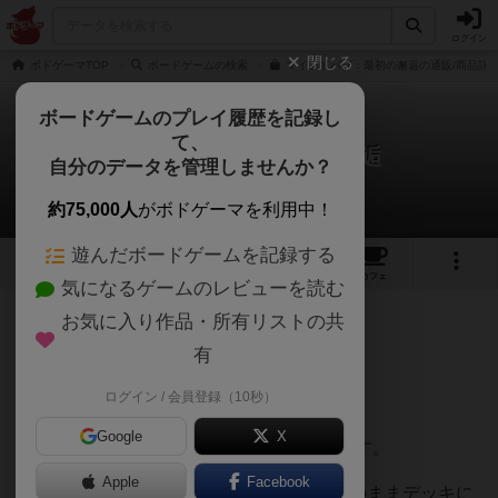
ログイン
閉じる
ボドゲーマTOP
ボードゲームの検索
マインドバグ：最初の邂逅の通販/商品詳
ボードゲームのプレイ履歴を記録し
て、
マインドバグ：最初の邂逅
自分のデータを管理しませんか？
りなっぺさんのレビュー
約75,000人
がボドゲーマを利用中！
遊んだボードゲームを記録する
4
5
47
トップ
画像
動画
レビュー
カフェ
気になるゲームのレビューを読む
お気に入り作品・所有リストの共
2338名
9名
0
8ヶ月前
有
ログイン / 会員登録（10秒）
【やってみる前と後では印象が違うゲーム】
Google
X
ゲムマで手に入れた日本語版のレビューです。
Apple
Facebook
2人用ゲーム。配られた10枚のカードがそのままデッキに