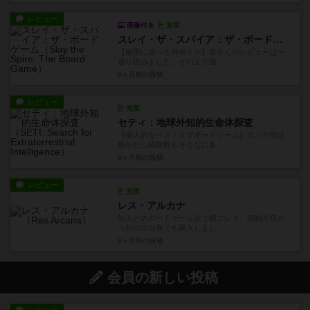
レビュー
画像付き
充実
スレイ・ザ・スパイア：ザ・ボードゲーム
【無限に遊べる神ボドゲ】皆さんのレビューは一
通り読みました。その上で過...
9ヶ月前
の投稿
レビュー
充実
セティ：地球外知的生命体探査
【個人的なベストオブボードゲーム】ボドゲ歴は
数年だし経験数もそんなに多...
9ヶ月前
の投稿
レビュー
充実
レス・アルカナ
知人とのボードゲーム会で初プレイ。感触が良か
ったので自身でも購入しまし...
9ヶ月前
の投稿
会員の新しい投稿