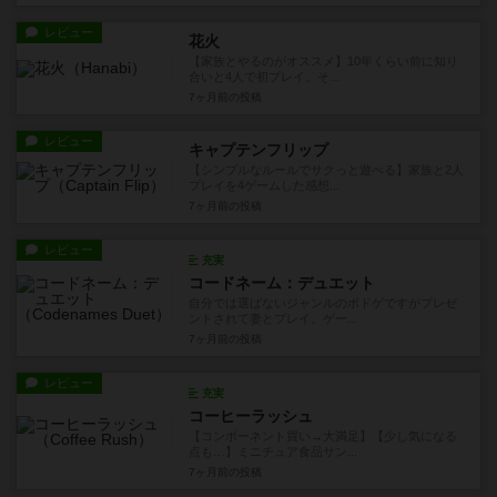
レビュー
花火
【家族とやるのがオススメ】10年くらい前に知り
合いと4人で初プレイ。そ...
7ヶ月前
の投稿
レビュー
キャプテンフリップ
【シンプルなルールでサクっと遊べる】家族と2人
プレイを4ゲームした感想...
7ヶ月前
の投稿
レビュー
充実
コードネーム：デュエット
自分では選ばないジャンルのボドゲですがプレゼ
ントされて妻とプレイ。ゲー...
7ヶ月前
の投稿
レビュー
充実
コーヒーラッシュ
【コンポーネント買い→大満足】【少し気になる
点も…】ミニチュア食品サン...
7ヶ月前
の投稿