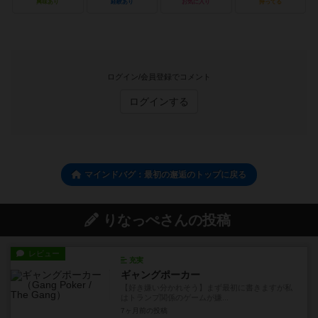
興味あり
経験あり
お気に入り
持ってる
ログイン/会員登録でコメント
ログインする
マインドバグ：最初の邂逅のトップに戻る
りなっぺさんの投稿
レビュー
充実
ギャングポーカー
【好き嫌い分かれそう】まず最初に書きますが私
はトランプ関係のゲームが嫌...
7ヶ月前
の投稿