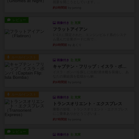
祝宴を開こうとしています。...
約3時間前
by jurong
レビュー
画像付き
充実
フラットアイアン
1~2人に限定された、エンジンビルド系のシステ
ム選んだ企業ボードに街で...
約3時間前
by あくり
ルール/インスト
画像付き
充実
キャプテン・フリップ：イスラ・ボンバ
イスラ・ボンバを探しに出航!潜水艦を装備し、あ
なたの乗組員を監獄から解...
約6時間前
by jurong
ルール/インスト
画像付き
充実
トランスオリエント・エクスプレス
乗客の皆様、トランスオリエント・エクスプレス
にご乗車ありがとうございま...
約7時間前
by jurong
レビュー
画像付き
充実