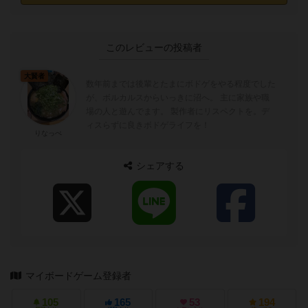
このレビューの投稿者
大賢者
数年前までは後輩とたまにボドゲをやる程度でした
が、ボルカルスからいっきに沼へ。 主に家族や職
場の人と遊んでます。 製作者にリスペクトを。デ
ィスらずに良きボドゲライフを！
りなっぺ
シェアする
マイボードゲーム登録者
105
165
53
194