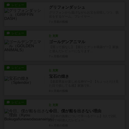
レビュー
グリフォンダッシュ
グリフォンから逃げながらお宝を回収しつつ、脱
出をするゲーム。プレイヤー...
7ヶ月前
の投稿
レビュー
充実
ゴールデンアニマル
【買って損なし】【競りとデッキ構築ゲー】家族
と遊んだレビューになります...
7ヶ月前
の投稿
レビュー
充実
宝石の煌き
【老若男女が楽しめる神ゲー】【ちょっとだけ見
た目で損してる感】家族で8...
8ヶ月前
の投稿
レビュー
充実
今日、僕が船を出さない理由
【日本の漁業について学べるゲーム】3人で2回、
2人で4回遊んだレビュー...
8ヶ月前
の投稿