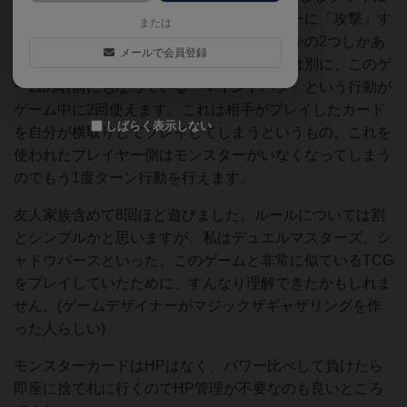
なってゲーム開始。手番では相手プレイヤーに「攻撃」す
または
るか、モンスターカードを「プレイ」するかの2つしかあ
メールで会員登録
りません。シンプルで素晴らしい。それとは別に、このゲ
ームの名前にもなっている「マインドバグ」という行動が
ゲーム中に2回使えます。これは相手がプレイしたカード
しばらく表示しない
を自分が横取りしてプレイしてしまうというもの。これを
使われたプレイヤー側はモンスターがいなくなってしまう
のでもう1度ターン行動を行えます。
友人家族含めて8回ほど遊びました。ルールについては割
とシンプルかと思いますが、私はデュエルマスターズ、シ
ャドウバースといった、このゲームと非常に似ているTCG
をプレイしていたために、すんなり理解できたかもしれま
せん。(ゲームデザイナーがマジックザギャザリングを作
った人らしい)
モンスターカードはHPはなく、パワー比べして負けたら
即座に捨て札に行くのでHP管理が不要なのも良いところ