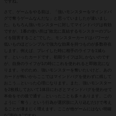
ですね。
さて、ゲームをやる前は、「強いモンスターをマインドバ
グで奪うゲームなんだな」と思っていましたが違いまし
た。もちろん強いモンスターに対してマインドバグは有効
ですが、1番の使い所は"敗北に直結するモンスターのプレ
イを阻害すること"でした。モンスターカードはパワーが
低いものほどシンプルで強力な効果を持つものが多数存在
します。例えば、プレイした時に相手のライフを1減ら
す、といったカードです。初期ライフは3しかないのです
が、自身のライフが1の時にこれを使われると即敗北にな
ります。そのため、強いモンスターを奪いたいけど、あの
カードが怖いからここではマインドバグを使わずに残して
おこう…といった心理になります。また、強いモンスター
を2枚残しておいて1体目にわざとマインドバグを使わせて
本命をその後で通す…といったことも多々あります。この
ように「奪う」という行為が選択肢に入り込むだけで考え
ることが凄まじく増えます。ここが他ゲームにはない明確
な"面白さ"ですね。