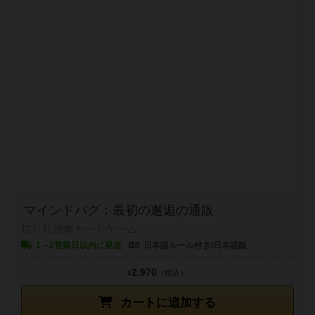
マインドバグ：最初の邂逅の通販
切り札強奪カードゲーム
1～2営業日以内に発送
日本語ルール付き/日本語版
2,970
¥
（税込）
カートに追加する