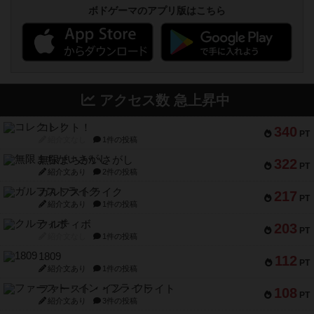
ボドゲーマのアプリ版はこちら
アクセス数 急上昇中
コレクト！
340
PT
紹介文なし
1件の投稿
無限まちがいさがし
322
PT
紹介文あり
2件の投稿
ガルフストライク
217
PT
紹介文あり
1件の投稿
クルティボ
203
PT
紹介文なし
1件の投稿
1809
112
PT
紹介文あり
1件の投稿
ファースト・イン・フライト
108
PT
紹介文あり
3件の投稿