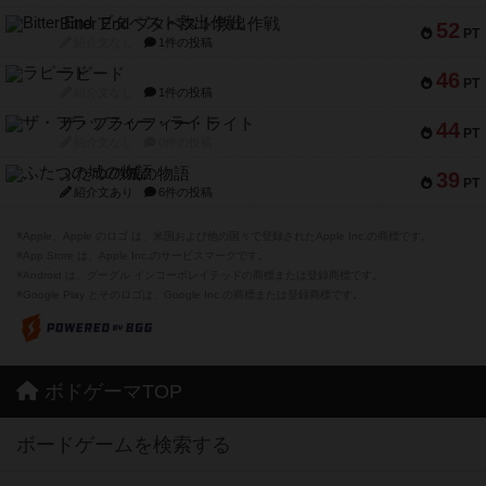
Bitter End ブタペスト救出作戦
52
PT
紹介文なし
1件の投稿
ラピード
46
PT
紹介文なし
1件の投稿
ザ・フラッフィー・ライト
44
PT
紹介文なし
0件の投稿
ふたつの城の物語
39
PT
紹介文あり
6件の投稿
※Apple、Apple のロゴ は、米国および他の国々で登録されたApple Inc.の商標です。
※App Store は、Apple Inc.のサービスマークです。
※Android は、グーグル インコーポレイテッドの商標または登録商標です。
※Google Play とそのロゴは、Google Inc.の商標または登録商標です。
ボドゲーマTOP
ボードゲームを検索する