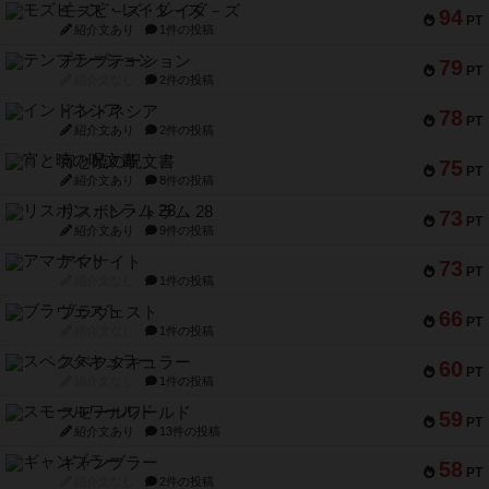
モズビ－ズ・レイダ－ズ
94
PT
紹介文あり
1件の投稿
テンプテーション
79
PT
紹介文なし
2件の投稿
インドネシア
78
PT
紹介文あり
2件の投稿
宵と暁の呪文書
75
PT
紹介文あり
8件の投稿
リスボン・トラム 28
73
PT
紹介文あり
9件の投稿
アマナイト
73
PT
紹介文なし
1件の投稿
ブラヴェスト
66
PT
紹介文なし
1件の投稿
スペクタキュラー
60
PT
紹介文なし
1件の投稿
スモールワールド
59
PT
紹介文あり
13件の投稿
ギャンブラー
58
PT
紹介文なし
2件の投稿