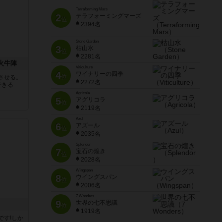
Terraforming Mars
2
テラフォーミングマーズ
位
2394名
Stone Garden
3
枯山水
位
2281名
 火牛陣
Viticulture
4
ワイナリーの四季
位
させる。
2272名
できる
Agricola
5
アグリコラ
位
2119名
Azul
6
アズール
位
2035名
Splendor
7
宝石の煌き
位
2028名
Wingspan
8
ウイングスパン
位
2006名
7 Wonders
9
世界の七不思議
位
1919名
です!しか