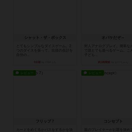
シャット・ザ・ボックス
オバケだぞ～
とてもシンプルなダイスゲーム。2
対人アナログプレイ。簡単な
つのダイスを振って、出目の合計を
で誰とでも遊べるゲーム。こ
自分の...
子ども...
5分前
by OSAっち
約1時間前
by おーちゃん
レビュー
レビュー
フリップ７
コンセプト
カードをめくるかパスをするかを決
親のプレイヤーがお題を決め