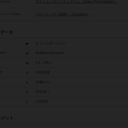
アクションポイントシステム（Action Point System）
する仕組み
ドローイング（描画）（Drawing）
メカニクスや仕組み
品データ
まっくらダンジョン
Makkura Dungeon
題表記
1人～99人
30分前後
間
10歳から
2022年～
1,000円
レジット