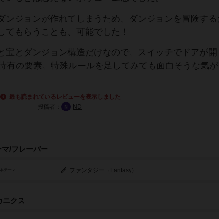
ダンジョンが作れてしまうため、ダンジョンを冒険する
してもらうことも、可能でした！
と宝とダンジョン構造だけなので、スイッチでドアが開
ン特有の要素、特殊ルールを足してみても面白そうな気が
最も読まれているレビューを表示しました
投稿者：
ND
ーマ/フレーバー
ファンタジー（Fantasy）
基本テーマ
カニクス