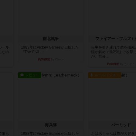
南北戦争
ファイアー・ブルズ /
ルール
1983年にVictory Gamesが出版した
火牛を引き連れて敵を殲滅
んなの
『The Civil ...
縦か斜めで前2列まで攻撃
が、自分...
約5時間前
by Chaco
約7時間前
by うらまこ
レビュー
ルール/インスト
海兵隊
パーミッド
て限ら
1988年にVictory Gamesが出版した
おばあちゃんは猫が大好き