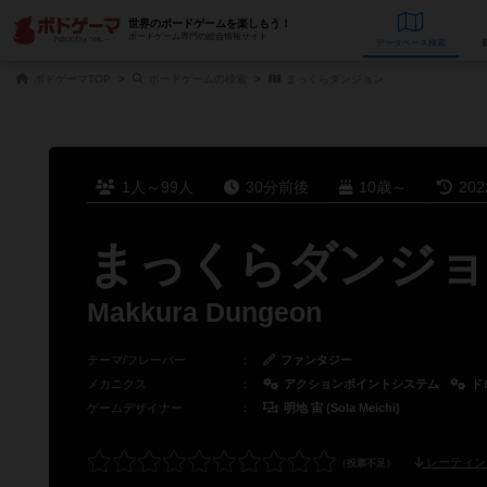
世界のボードゲームを楽しもう！
ボードゲーム専門の総合情報サイト
データベース
検
ボドゲーマTOP
ボードゲームの検索
まっくらダンジョン
1人～99人
30分前後
10歳～
20
まっくらダンジョ
Makkura Dungeon
テーマ/フレーバー
：
ファンタジー
メカニクス
：
アクションポイントシステム
ド
ゲームデザイナー
：
明地 宙 (Sola Meichi)
レーティン