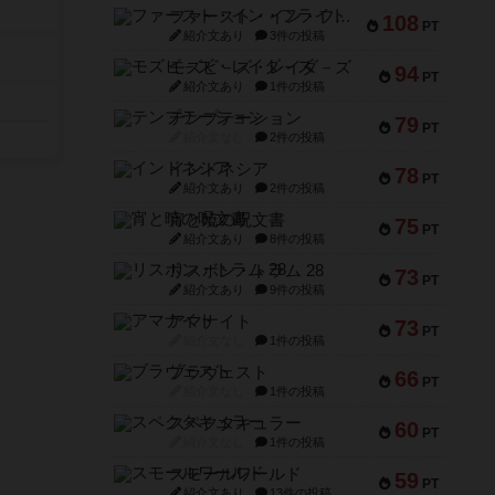
ファースト・イン・フライト
108
PT
紹介文あり
3件の投稿
モズビ－ズ・レイダ－ズ
94
PT
紹介文あり
1件の投稿
テンプテーション
79
PT
紹介文なし
2件の投稿
インドネシア
78
PT
紹介文あり
2件の投稿
宵と暁の呪文書
75
PT
紹介文あり
8件の投稿
リスボン・トラム 28
73
PT
紹介文あり
9件の投稿
アマナイト
73
PT
紹介文なし
1件の投稿
ブラヴェスト
66
PT
紹介文なし
1件の投稿
スペクタキュラー
60
PT
紹介文なし
1件の投稿
スモールワールド
59
PT
紹介文あり
13件の投稿