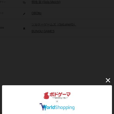
明地 宙 (Sola Meichi)
ザイン
OBOtto
ーク
ソルナーゲームズ（SoLunerG）
/団体
BUNGU GAMES