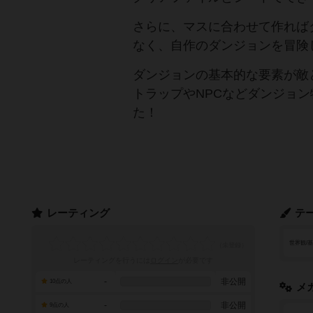
さらに、マスに合わせて作れば
なく、自作のダンジョンを冒険
ダンジョンの基本的な要素が敵
トラップやNPCなどダンジョ
た！
レーティング
テ
世界観/
レーティングを行うには
ログイン
が必要です
-
非公開
10点の人
メ
-
非公開
9点の人