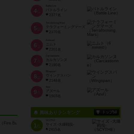
Battle Line
4
バトルライン
位
2377名
Terraforming Mars
5
テラフォーミングマーズ
位
2370名
6 nimmt!
6
ニムト
位
2201名
Carcassonne
7
カルカソンヌ
位
2190名
Wingspan
8
ウイングスパン
位
2149名
Azul
9
アズール
位
1903名
興味ありランキング
トップ50
SCYTHE
1
サイズ -大鎌戦役-
位
2415名