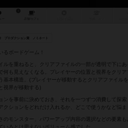
1
ュー
店舗/
カフェ
リプレイ
日記
戦略
・コツ
ルール
22 プロダクション賞 ノミネート
いるボードゲーム！
イルを重ねると、クリアファイルの一部が透明で下にあ
で何も見えなくなる。プレイヤーの位置と視界をクリア
う基本構造。(プレイヤーが移動するとクリアファイル
と視界が移動する)
ョンを事前に決めておき、それを一つずつ消費して探索
アクションをどれだけ入れるか、どこで使うかなど悩ま
さのモンスター、パワーアップ内容の選択などの要素も
ているとは思えないボリューム感でした。