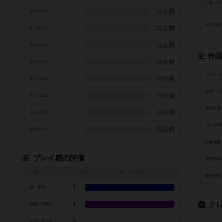
行動に関
-
非公開
8点の人
その他の
-
非公開
7点の人
-
非公開
6点の人
作
-
非公開
5点の人
タイトル
-
非公開
4点の人
原題・英
-
非公開
3点の人
参加人数
-
非公開
2点の人
プレイ時
-
非公開
1点の人
対象年齢
プレイ感の評価
発売時期
トグルスイッチを押すとプレイ感（
※
）の投票ができます
参考価格
1
運・確率
1
ク
戦略・判断力
0
交渉・立ち回り