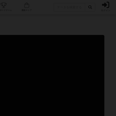
ログイン
カフェ/店舗
人気ボードゲーム
通販ストア