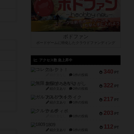
ボドファン
ボードゲームに特化したクラウドファンディング
アクセス数 急上昇中
コレクト！
340
PT
紹介文なし
1件の投稿
無限まちがいさがし
322
PT
紹介文あり
2件の投稿
ガルフストライク
217
PT
紹介文あり
1件の投稿
クルティボ
203
PT
紹介文なし
1件の投稿
1809
112
PT
紹介文あり
1件の投稿