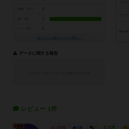
ゲームデ
0
心理戦・ブラフ
アートワ
1
攻防・戦闘
0
アート・外見
関連企業
似たプレイ感のゲームを探す→
データに関する報告
ログインするとフォームが表示されます
レビュー 1件
大賢者
325名
2名
0
充実