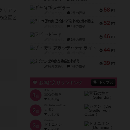
ギャンブラー
58
クリアフ
PT
紹介文なし
2件の投稿
の位置と
Bitter End ブタペスト救出作戦
52
PT
紹介文なし
1件の投稿
ラピード
46
PT
紹介文なし
1件の投稿
ザ・フラッフィー・ライト
44
PT
紹介文なし
0件の投稿
ふたつの城の物語
39
PT
紹介文あり
6件の投稿
お気に入りランキング
トップ50
Splendor
1
宝石の煌き
位
4040名
Die Siedler von Catan
2
カタン
位
3616名
Dominion
3
ドミニオン
位
2528名