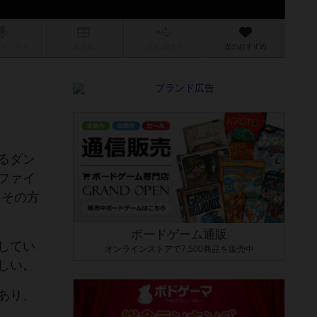
/インスト
掲示板
拡張/関連
作
次のおすすめ
るダン
ファイ
をその方
ボードゲーム通販
してい
オンラインストアで7,500商品を販売中
しい。
あり、