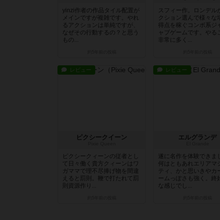
yinzi作者の作品タイル配置が
スフィー作。ロンデル
メインですが複雑です。やれ
クション選んで様々な
るアクションは単純ですが、
得点を稼ぐコンボ系ジ
なぜその行動するの？と思う
ャブゲームです。やる
もの...
非常に多く...
約5年前
の投稿
約5年前
の投稿
レビュー
レビュー
ピクシークイーン
エルグランデ
Pixie Queen
El Grande
ピクシークィーンの従者とし
遂に名作を体験できま
て日々働く貴方クィーンはワ
何はともあれエリアマ
ガママで理不尽捧げ物を間違
ティ、かと思いきやカ
えると罰則。鞭で打たれて罰
ームっぽさも強く。終
則資源作り...
な感じでし...
約5年前
の投稿
約5年前
の投稿