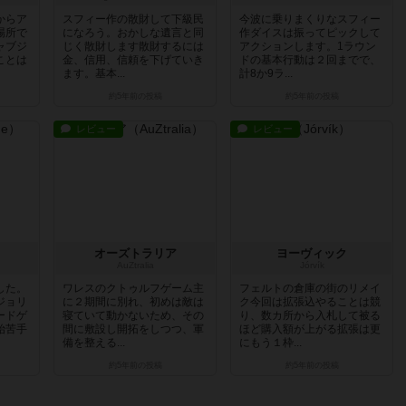
からア
スフィー作の散財して下級民
今波に乗りまくりなスフィー
場所で
になろう。おかしな遺言と同
作ダイスは振ってピックして
ャブジ
じく散財します散財するには
アクションします。1ラウン
ことは
金、信用、信頼を下げていき
ドの基本行動は２回までで、
ます。基本...
計8か9ラ...
約5年前
の投稿
約5年前
の投稿
レビュー
レビュー
オーズトラリア
ヨーヴィック
AuZtralia
Jórvík
した。
ワレスのクトゥルフゲーム主
フェルトの倉庫の街のリメイ
ジョリ
に２期間に別れ、初めは敵は
ク今回は拡張込やることは競
ードゲ
寝ていて動かないため、その
り、数カ所から入札して被る
始苦手
間に敷設し開拓をしつつ、軍
ほど購入額が上がる拡張は更
備を整える...
にもう１枠...
約5年前
の投稿
約5年前
の投稿