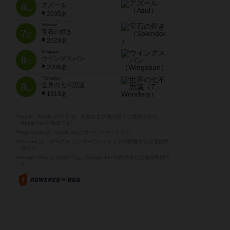
6
アズール
位
2035名
Splendor
7
宝石の煌き
位
2028名
Wingspan
8
ウイングスパン
位
2006名
7 Wonders
9
世界の七不思議
位
1919名
※Apple、Apple のロゴ は、米国および他の国々で登録された
Apple Inc.の商標です。
※App Store は、Apple Inc.のサービスマークです。
※Android は、グーグル インコーポレイテッドの商標または登録商
標です。
※Google Play とそのロゴは、Google Inc.の商標または登録商標で
す。