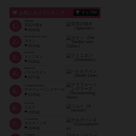
お気に入りランキング
トップ50
Splendor
1
宝石の煌き
位
4040名
Die Siedler von Catan
2
カタン
位
3616名
Dominion
3
ドミニオン
位
2528名
Battle Line
4
バトルライン
位
2377名
Terraforming Mars
5
テラフォーミングマーズ
位
2370名
6 nimmt!
6
ニムト
位
2201名
Carcassonne
7
カルカソンヌ
位
2190名
Wingspan