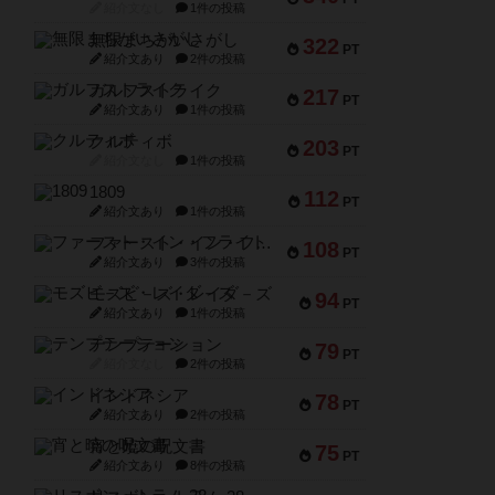
紹介文なし
1件の投稿
無限まちがいさがし
322
PT
紹介文あり
2件の投稿
ガルフストライク
217
PT
紹介文あり
1件の投稿
クルティボ
203
PT
紹介文なし
1件の投稿
1809
112
PT
紹介文あり
1件の投稿
ファースト・イン・フライト
108
PT
紹介文あり
3件の投稿
モズビ－ズ・レイダ－ズ
94
PT
紹介文あり
1件の投稿
テンプテーション
79
PT
紹介文なし
2件の投稿
インドネシア
78
PT
紹介文あり
2件の投稿
宵と暁の呪文書
75
PT
紹介文あり
8件の投稿