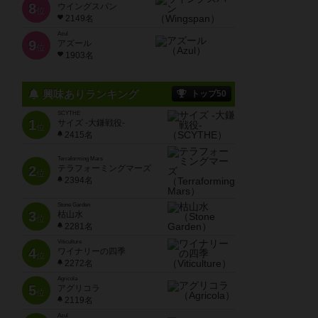
8
ウイングスパン
位
2149名
Azul
9
アズール
位
1903名
興味ありランキング
トップ50
SCYTHE
1
サイズ -大鎌戦役-
位
2415名
Terraforming Mars
2
テラフォーミングマーズ
位
2394名
Stone Garden
3
枯山水
位
2281名
Viticulture
4
ワイナリーの四季
位
2272名
Agricola
5
アグリコラ
位
2119名
Azul