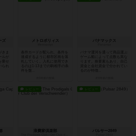
ーズ
メトロポリィス
パナマックス
Metropolys
Panamax
がきま
条件カードが配られ、条件を
パナマ運河を通って商品運ぶ
ールが
達成するように都市区画を落
ゲーム船によって点数も異な
を乗せ
札していく。入札に使用でき
ります。株要素もあり、自己
いられ
るのは1-13までの駒相手の条
資金と会社資金で分かれてい
件を盤...
るのが特徴...
約5年前
の投稿
約5年前
の投稿
レビュー
レビュー
都
浪費家倶楽部
パルサー2849
The Prodigals Club / Der Club der Verschwender
Pulsar 2849