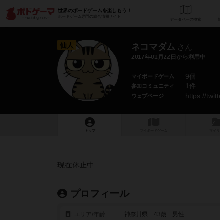
世界のボードゲームを楽しもう！
ボードゲーム専門の総合情報サイト
データベース
検
仙人
ネコマダム
さん
2017年01月22日から利用中
9個
マイボードゲーム
1件
参加コミュニティ
https://twi
ウェブページ
トップ
マイボードゲーム
マイリ
現在休止中
プロフィール
エリア/年齡
神奈川県 43歳 男性