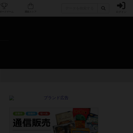
ログイン
カフェ/店舗
人気ボードゲーム
通販ストア