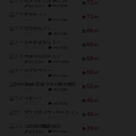
リスボン・トラム 28
73
PT
紹介文あり
9件の投稿
アマナイト
73
PT
紹介文なし
1件の投稿
ブラヴェスト
66
PT
紹介文なし
1件の投稿
スペクタキュラー
60
PT
紹介文なし
1件の投稿
スモールワールド
59
PT
紹介文あり
13件の投稿
ギャンブラー
58
PT
紹介文なし
2件の投稿
Bitter End ブタペスト救出作戦
52
PT
紹介文なし
1件の投稿
ラピード
46
PT
紹介文なし
1件の投稿
ザ・フラッフィー・ライト
44
PT
紹介文なし
0件の投稿
ふたつの城の物語
39
PT
紹介文あり
6件の投稿