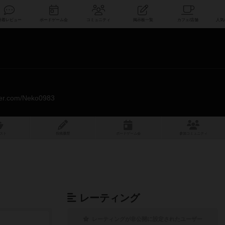
索
新着レビュー
ボードゲーム会
コミュニティ
掲示板一覧
tter.com/Neko0983
スト
投稿履歴
ボ
ー
ドゲ
ーム
会
参加
コミュニティ
レーティング
レーティングが非公開に設定されたユーザー