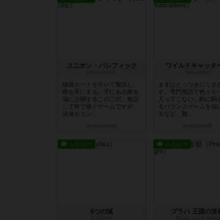
ユニオン・パシフィック
ワイルドキャッタ
Union Pacific
Wildcatters
線路カードを引いて敷設し、
まずはとっつきにくさ
株を手にする。手にある株を
す。専門用語で色々ル
場に公開するこの二択。敷設
入ってこない。駒に駒
して株で稼ぐゲームですが、
るバランスゲームを強
決算がラン...
るなど、難...
約5年前
の投稿
約5年前
の投稿
レビュー
レビュー
6つの城
プラハ 王国の首
6 Castles
Praga Caput Regni