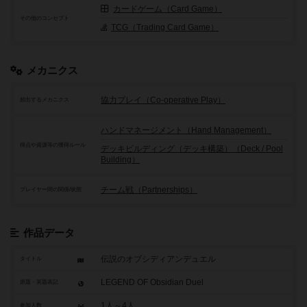
カードゲーム（Card Game）
その他のコンセプト
TCG（Trading Card Game）
メカニクス
協力プレイ（Co-operative Play）
頻出するメカニクス
ハンドマネージメント（Hand Management）
得点や資源等の獲得ルール
デッキビルディング（デッキ構築）（Deck / Pool
Building）
チーム戦（Partnerships）
プレイヤー間の関係/状態
作品データ
伝説のオブシディアンデュエル
タイトル
LEGEND OF Obsidian Duel
原題・英題表記
1人～4人
参加人数