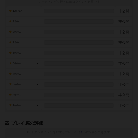
レーティングを行うには
ログイン
が必要です
-
非公開
10点の人
-
非公開
9点の人
-
非公開
8点の人
-
非公開
7点の人
-
非公開
6点の人
-
非公開
5点の人
-
非公開
4点の人
-
非公開
3点の人
-
非公開
2点の人
-
非公開
1点の人
プレイ感の評価
トグルスイッチを押すとプレイ感（
※
）の投票ができます