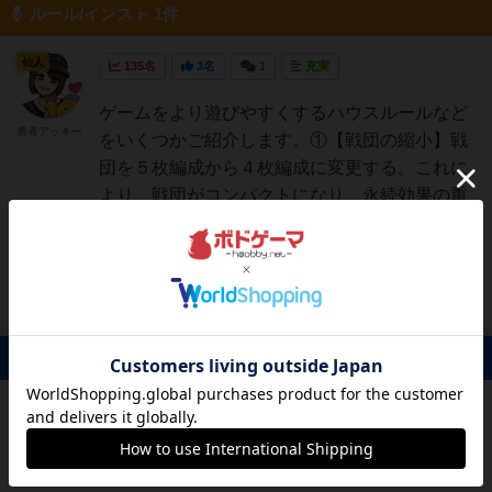
ルール/インスト 1件
仙人
135名
3名
1
充実
ゲームをより遊びやすくするハウスルールなど
勇者アッキー
をいくつかご紹介します。①【戦団の縮小】戦
団を５枚編成から４枚編成に変更する。これに
より、戦団がコンパクトになり、永続効果の重
複なども少なくなり、処理が楽になります。ゲ
ームに慣れていない初心者におすすめです。た
だしお買い物フェイズ時...
続きを読む（1年以上前）
掲示板 0件
投稿を募集しています