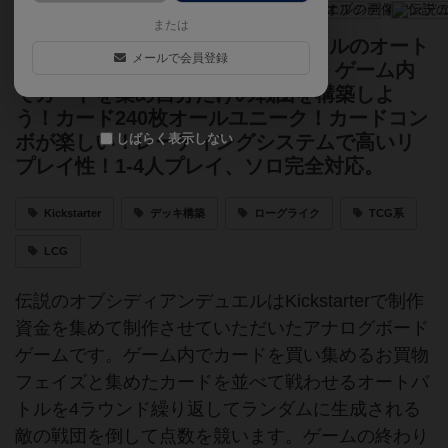
または
バトルロイヤル×TCG風オートバトルのオート
メールで会員登録
バトラー系アナログボードゲーム！ゲーム内
でカードを集め自分だけの戦団を構築しよ
う！カード240枚オールユニーク！カードコン
しばらく表示しない
ボが楽しい！レーティングシステムで高いリ
プレイ性！1-4人プレイ、ソロ完全対応。
Kickstarter
デッキ構築
ローグライク
TCG系
LCG
伝説のオブシディアンデュエルはKickstarterで制作
資金を集めて制作させていただいたアナログボード
ゲームです。ゲーム内でカードを買い集めるお買物
フェイズと集めたカードを並べて戦わせるオートバ
トルを4ラウンド繰り返してランダムに生成される
敵の戦団を倒して点数を競います。ゲームの終わり