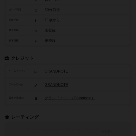
30分前後
プレイ時間
11歳から
対象年齢
未登録
発売時期
未登録
参考価格
クレジット
GRANDNOTE
ゲームデザイン
GRANDNOTE
アートワーク
グランドノート（Grandnote）
関連企業/団体
レーティング