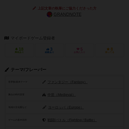
上記文章の執筆にご協力くださった方
GRANDNOTE
マイボードゲーム登録者
18
3
5
8
興味あり
経験あり
お気に入り
持ってる
テーマ/フレーバー
ファンタジー（Fantasy）
世界観/基本テーマ
中世（Medieval）
舞台の時代背景
ヨーロッパ（Europe）
地域や文化圏など
戦闘/バトル（Fighting / Battle）
ゲームの基本目的