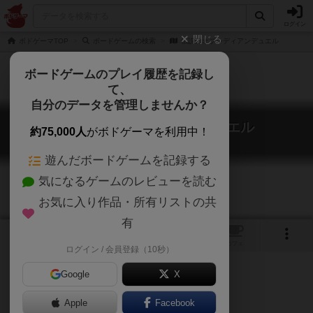
ログイン
閉じる
ボドゲーマTOP
ボードゲームの検索
伝説のオブシディアンデュエル
ボードゲームのプレイ履歴を記録し
て、
自分のデータを管理しませんか？
伝説のオブシディアンデュエル
約75,000人
がボドゲーマを利用中！
LEGEND OF Obsidian Duel
遊んだボードゲームを記録する
気になるゲームのレビューを読む
お気に入り作品・所有リストの共
有
6
1
2
トップ
画像
動画
レビュー
カフェ
ログイン / 会員登録（10秒）
Google
X
Apple
Facebook