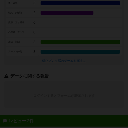
3
運・確率
2
戦略・判断力
0
交渉・立ち回り
0
心理戦・ブラフ
3
攻防・戦闘
3
アート・外見
似たプレイ感のゲームを探す→
データに関する報告
ログインするとフォームが表示されます
レビュー 2件