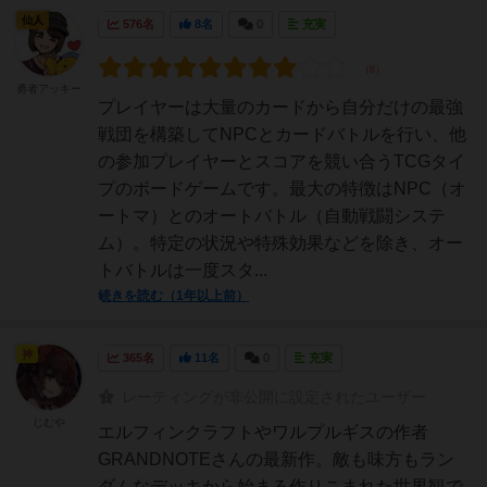
仙人
576名
8名
0
充実
勇者アッキー
プレイヤーは大量のカードから自分だけの最強
戦団を構築してNPCとカードバトルを行い、他
の参加プレイヤーとスコアを競い合うTCGタイ
プのボードゲームです。最大の特徴はNPC（オ
ートマ）とのオートバトル（自動戦闘システ
ム）。特定の状況や特殊効果などを除き、オー
トバトルは一度スタ...
続きを読む（1年以上前）
神
365名
11名
0
充実
レーティングが非公開に設定されたユーザー
じむや
エルフィンクラフトやワルプルギスの作者
GRANDNOTEさんの最新作。敵も味方もラン
ダムなデッキから始まる作りこまれた世界観で