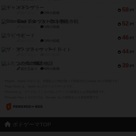
ギャンブラー
58
PT
紹介文なし
2件の投稿
Bitter End ブタペスト救出作戦
52
PT
紹介文なし
1件の投稿
ラピード
46
PT
紹介文なし
1件の投稿
ザ・フラッフィー・ライト
44
PT
紹介文なし
0件の投稿
ふたつの城の物語
39
PT
紹介文あり
6件の投稿
※Apple、Apple のロゴ は、米国および他の国々で登録されたApple Inc.の商標です。
※App Store は、Apple Inc.のサービスマークです。
※Android は、グーグル インコーポレイテッドの商標または登録商標です。
※Google Play とそのロゴは、Google Inc.の商標または登録商標です。
ボドゲーマTOP