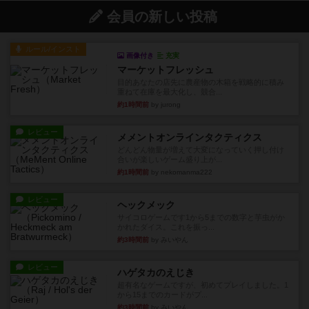
会員の新しい投稿
ルール/インスト
画像付き
充実
マーケットフレッシュ
目的あなたの店先に農産物の木箱を戦略的に積み
重ねて在庫を最大化し、競合...
約1時間前
by jurong
レビュー
メメントオンラインタクティクス
どんどん物量が増えて大変になっていく押し付け
合いが楽しいゲーム盛り上が...
約1時間前
by nekomanma222
レビュー
ヘックメック
サイコロゲームです1から5までの数字と芋虫がか
かれたダイス。これを振っ...
約3時間前
by みいやん
レビュー
ハゲタカのえじき
超有名なゲームですが、初めてプレイしました。1
から15までのカードがプ...
約3時間前
by みいやん