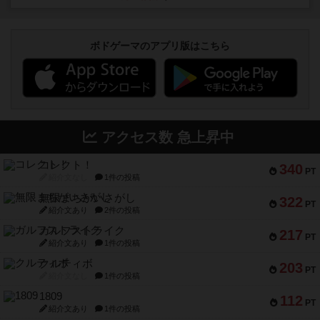
ボドゲーマのアプリ版はこちら
アクセス数 急上昇中
コレクト！
340
PT
紹介文なし
1件の投稿
無限まちがいさがし
322
PT
紹介文あり
2件の投稿
ガルフストライク
217
PT
紹介文あり
1件の投稿
クルティボ
203
PT
紹介文なし
1件の投稿
1809
112
PT
紹介文あり
1件の投稿