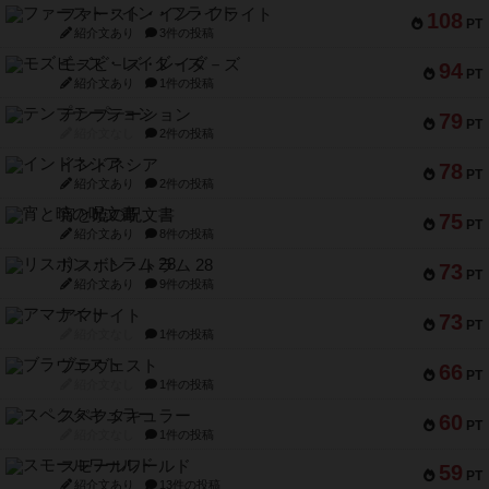
ファースト・イン・フライト
108
PT
紹介文あり
3件の投稿
モズビ－ズ・レイダ－ズ
94
PT
紹介文あり
1件の投稿
テンプテーション
79
PT
紹介文なし
2件の投稿
インドネシア
78
PT
紹介文あり
2件の投稿
宵と暁の呪文書
75
PT
紹介文あり
8件の投稿
リスボン・トラム 28
73
PT
紹介文あり
9件の投稿
アマナイト
73
PT
紹介文なし
1件の投稿
ブラヴェスト
66
PT
紹介文なし
1件の投稿
スペクタキュラー
60
PT
紹介文なし
1件の投稿
スモールワールド
59
PT
紹介文あり
13件の投稿