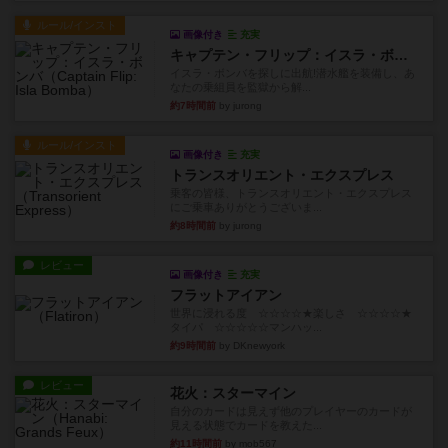
ルール/インスト
画像付き
充実
キャプテン・フリップ：イスラ・ボンバ
イスラ・ボンバを探しに出航!潜水艦を装備し、あ
なたの乗組員を監獄から解...
約7時間前
by jurong
ルール/インスト
画像付き
充実
トランスオリエント・エクスプレス
乗客の皆様、トランスオリエント・エクスプレス
にご乗車ありがとうございま...
約8時間前
by jurong
レビュー
画像付き
充実
フラットアイアン
世界に浸れる度 ☆☆☆☆★楽しさ ☆☆☆☆★
タイパ ☆☆☆☆☆マンハッ...
約9時間前
by DKnewyork
レビュー
花火：スターマイン
自分のカードは見えず他のプレイヤーのカードが
見える状態でカードを教えた...
約11時間前
by mob567