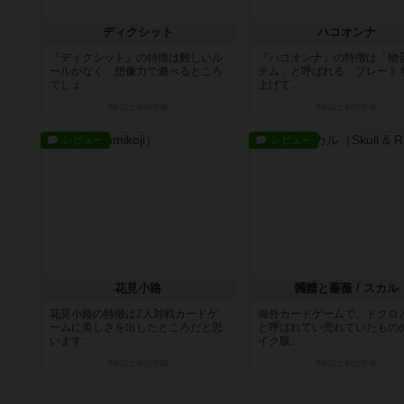
ディクシット
ハコオンナ
『ディクシット』の特徴は難しいル
『ハコオンナ』の特徴は「物
ールがなく、想像力で遊べるところ
テム」と呼ばれる、プレート
でしょ...
上げて...
9年以上前
の投稿
9年以上前
の投稿
レビュー
レビュー
花見小路
髑髏と薔薇 / スカル
花見小路の特徴は2人対戦カードゲ
海外カードゲームで、ドクロ
ームに美しさを出したところだと思
と呼ばれてい売れていたもの
います...
イク版...
9年以上前
の投稿
9年以上前
の投稿