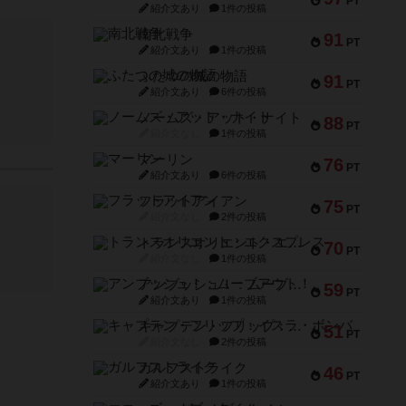
PT
紹介文あり
1件の投稿
南北戦争
91
PT
紹介文あり
1件の投稿
ふたつの城の物語
91
PT
紹介文あり
6件の投稿
ノームズ・アット・ナイト
88
PT
紹介文なし
1件の投稿
マーリン
76
PT
紹介文あり
6件の投稿
フラットアイアン
75
PT
紹介文なし
2件の投稿
トランスオリエント・エクスプレス
70
PT
紹介文なし
1件の投稿
アンブッシュ！：ムーブアウト！
59
PT
紹介文あり
1件の投稿
キャプテン・フリップ：イスラ・ボンバ
51
PT
紹介文なし
2件の投稿
ガルフストライク
46
PT
紹介文あり
1件の投稿