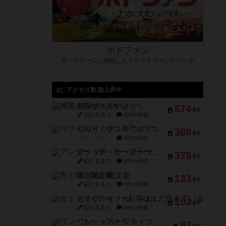
ボドファン
ボードゲームに特化したクラウドファンディング
アクセス数 急上昇中
無限まちがいさがし
574
PT
紹介文あり
2件の投稿
リワイルド：サウスアメリカ
389
PT
紹介文なし
2件の投稿
アンダー・ザ・テーブラー
378
PT
紹介文あり
1件の投稿
宵と暁の呪文書
133
PT
紹介文あり
8件の投稿
セミファイナル ～お前はまだ生きている～
103
PT
紹介文あり
1件の投稿
ワン・トゥ・ファイブ
97