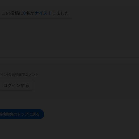
この投稿に
0
名が
ナイス！
しました
イン/会員登録でコメント
ログインする
斬捨御免のトップに戻る