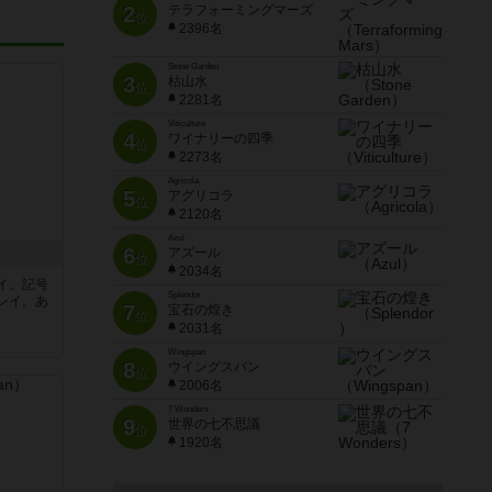
2
テラフォーミングマーズ
位
2396名
Stone Garden
3
枯山水
位
2281名
Viticulture
4
ワイナリーの四季
位
2273名
Agricola
5
アグリコラ
位
2120名
Azul
6
アズール
位
2034名
イ。記号
Splendor
レイ。あ
7
宝石の煌き
位
2031名
Wingspan
8
ウイングスパン
位
2006名
7 Wonders
9
世界の七不思議
位
1920名