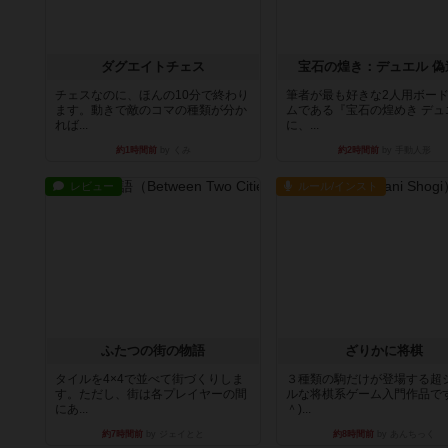
ダグエイトチェス
宝石の煌き：デュエル 偽
チェスなのに、ほんの10分で終わり
筆者が最も好きな2人用ボー
ます。動きで敵のコマの種類が分か
ムである『宝石の煌めき デュ
れば...
に、...
約1時間前
by くみ
約2時間前
by 手動人形
レビュー
ルール/インスト
ふたつの街の物語
ざりかに将棋
タイルを4×4で並べて街づくりしま
３種類の駒だけが登場する超
す。ただし、街は各プレイヤーの間
ルな将棋系ゲーム入門作品です
にあ...
＾)...
約7時間前
by ジェイとと
約8時間前
by あんちっく