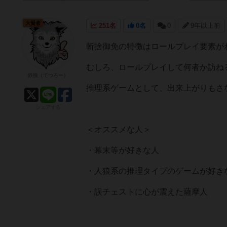
大賢者
251名
0名
0
9年以上前
斬捨御免の特徴はロールプレイ要素が
むしろ、ロールプレイして何者か訪ね
鉄狼（てつろー）
推理系ゲームとして、出来上がりもさ
シェアする
＜オススメな人＞
・幕末等が好きな人
・人狼系の推理タイプのゲームが好き
・誤チェストに心が震えた薩摩人