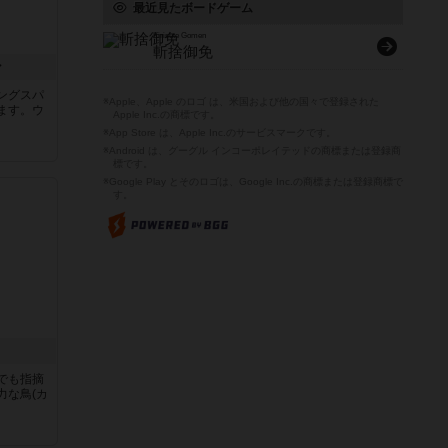
最近見たボードゲーム
Kirisute Gomen
斬捨御免
ン
ングスパ
※Apple、Apple のロゴ は、米国および他の国々で登録された
ます。ウ
Apple Inc.の商標です。
※App Store は、Apple Inc.のサービスマークです。
※Android は、グーグル インコーポレイテッドの商標または登録商
標です。
※Google Play とそのロゴは、Google Inc.の商標または登録商標で
す。
でも指摘
力な鳥(カ