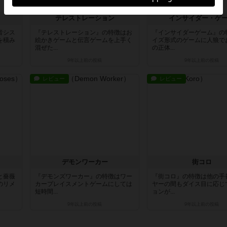
テレストレーション
インサイダー・ゲ
音シス
『テレストレーション』の特徴はお
『インサイダーゲーム』の
を積み
絵かきゲームと伝言ゲームを上手く
イズ形式のゲームに人狼で
混ぜた...
の正体...
9年以上前
の投稿
9年以上前
の投稿
レビュー
レビュー
デモンワーカー
街コロ
と薔薇
『デモンズワーカー』の特徴はワー
『街コロ』の特徴は他の手
のリメ
カープレイスメントゲームにしては
ヤーの間もダイス目に応じ
短時間...
ョンが...
9年以上前
の投稿
9年以上前
の投稿