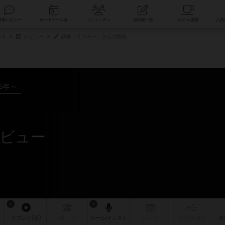
索
新着レビュー
ボードゲーム会
コミュニティ
掲示板一覧
ータ
レビュー
鉄狼（てつろー）さんの投稿
15年～
ビュー
1
1
リプレイ
日記
戦略
・コツ
ルール
/インスト
掲示板
拡張/関連
作
次