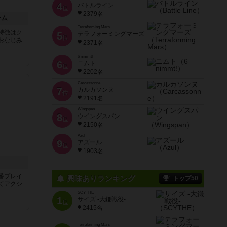
4
バトルライン
位
2379名
ーム
Terraforming Mars
特徴はク
5
テラフォーミングマーズ
位
おなじみ
2371名
6 nimmt!
6
ニムト
位
2202名
Carcassonne
7
カルカソンヌ
位
2191名
Wingspan
8
ウイングスパン
位
2150名
Azul
9
アズール
位
1903名
番プレイ
興味ありランキング
トップ50
てアクシ
SCYTHE
1
サイズ -大鎌戦役-
位
2415名
Terraforming Mars