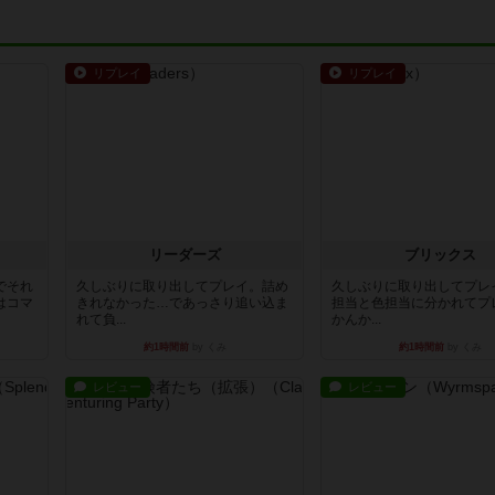
リプレイ
リプレイ
リーダーズ
ブリックス
でそれ
久しぶりに取り出してプレイ。詰め
久しぶりに取り出してプレ
はコマ
きれなかった…であっさり追い込ま
担当と色担当に分かれてプ
れて負...
かんか...
約1時間前
by くみ
約1時間前
by くみ
レビュー
レビュー