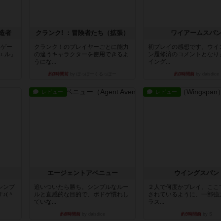
造者
クランク! ：冒険者たち（拡張）
ワイアームスパ
ドゲー
クランク！のプレイヤーごとに能力
初プレイの感想です。ウイ
エル』
の違うキャラクターを使用できるよ
ン履修済のコメントとなり
うにな...
イング...
約3時間前
by ぽっぽーくるっぽー
約3時間前
by daisdice
レビュー
レビュー
エージェントアベニュー
ウイングスパン
シンプ
追いついたら勝ち。シンプルなルー
２人で何度かプレイ。ここ
♪(＾
ルと直感的な目的で、ボドゲ慣れし
されているように、一部強
ていな...
ラス...
約8時間前
by daisdice
約9時間前
by S