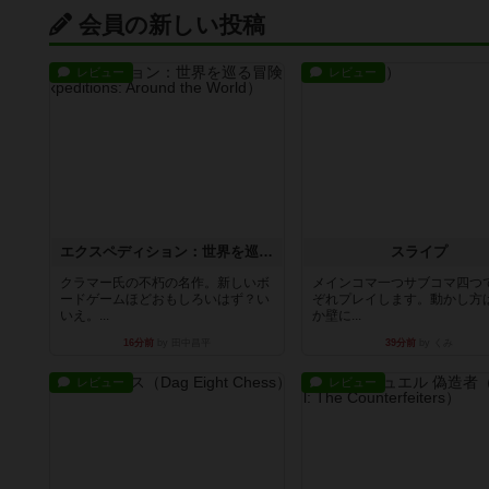
会員の新しい投稿
レビュー
レビュー
エクスペディション：世界を巡る冒険
スライプ
クラマー氏の不朽の名作。新しいボ
メインコマ一つサブコマ四つ
ードゲームほどおもしろいはず？い
ぞれプレイします。動かし方
いえ。...
か壁に...
16分前
by 田中昌平
39分前
by くみ
レビュー
レビュー