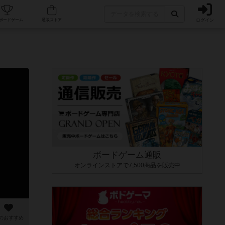
ログイン
カフェ/店舗
人気ボードゲーム
通販ストア
ボードゲーム通販
オンラインストアで7,500商品を販売中
のおすすめ