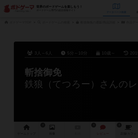
世界のボードゲームを楽しもう！
ボードゲーム専門の総合情報サイト
データベース
検
ボドゲーマTOP
ボードゲームの検索
斬捨御免の通販/商品詳細
作品デ
3人～6人
5分～10分
10歳～
20
斬捨御免
鉄狼（てつろー）さんのレ
4
4
9
ゲーム
トップ
画像
動画
レビュー
店舗/
カフェ