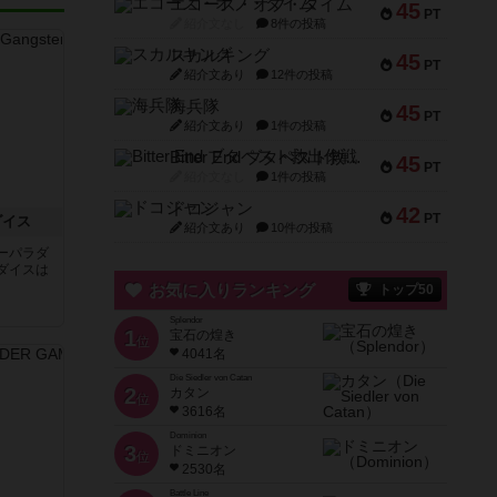
エコーズ・オブ・タイム
45
PT
紹介文なし
8件の投稿
スカルキング
45
PT
紹介文あり
12件の投稿
海兵隊
45
PT
紹介文あり
1件の投稿
Bitter End ブタペスト救出作戦
45
PT
紹介文なし
1件の投稿
ドコジャン
42
PT
ダイス
紹介文あり
10件の投稿
ーパラダ
ダイスは
お気に入りランキング
トップ50
Splendor
1
宝石の煌き
位
4041名
Die Siedler von Catan
2
カタン
位
3616名
Dominion
3
ドミニオン
位
2530名
Battle Line