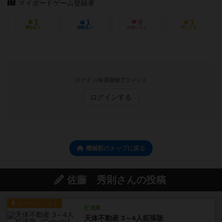
マイボードゲーム登録者
1
1
0
1
興味あり
経験あり
お気に入り
持ってる
ログイン/会員登録でコメント
ログインする
機械獣のトップに戻る
佐藤 秀則さんの投稿
ルール/インスト
充実
天体不動産 3～4人拡張版