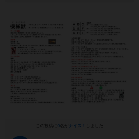
この投稿に
0
名が
ナイス！
しました