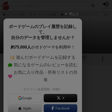
ログイン
閉じる
ボドゲーマTOP
ボードゲームの検索
機械獣
ルール/インスト
佐
ボードゲームのプレイ履歴を記録し
て、
機械獣
自分のデータを管理しませんか？
佐藤 秀則さんのルール/インスト
約75,000人
がボドゲーマを利用中！
遊んだボードゲームを記録する
1
1
トップ
画像
動画
レビュー
カフェ
気になるゲームのレビューを読む
お気に入り作品・所有リストの共
61名
0名
0
約1年前
有
【ゲームの流れ】
準備
ログイン / 会員登録（10秒）
3ラウンドプレイする
Google
X
脱落の確認と得点計算
Apple
Facebook