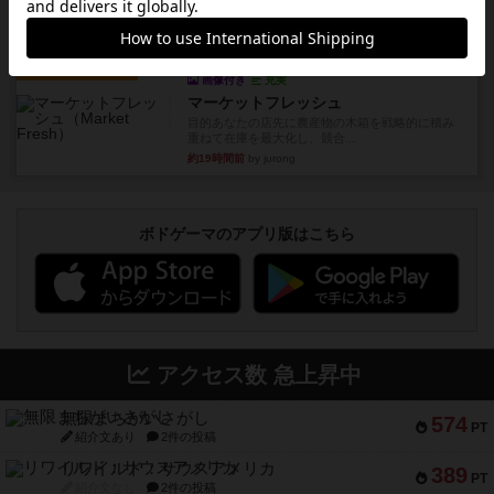
「エルドラドを探して」にあ...
約15時間前
by おーちゃん
ルール/インスト
画像付き
充実
マーケットフレッシュ
目的あなたの店先に農産物の木箱を戦略的に積み
重ねて在庫を最大化し、競合...
約19時間前
by jurong
ボドゲーマのアプリ版はこちら
アクセス数 急上昇中
無限まちがいさがし
574
PT
紹介文あり
2件の投稿
リワイルド：サウスアメリカ
389
PT
紹介文なし
2件の投稿