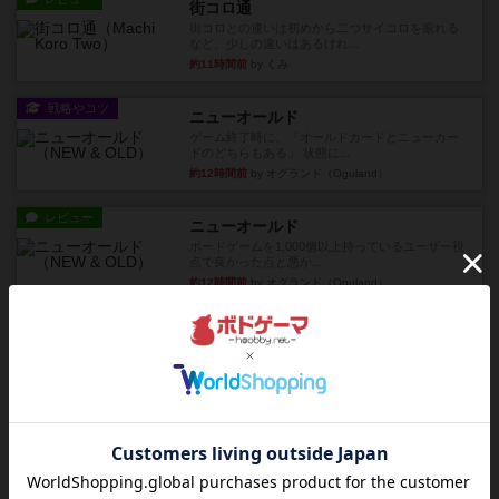
街コロ通
街コロとの違いは初めから二つサイコロを振れる
など、少しの違いはあるけれ...
約11時間前
by くみ
戦略やコツ
ニューオールド
ゲーム終了時に、「オールドカードとニューカー
ドのどちらもある」 状態に...
約12時間前
by オグランド（Oguland）
レビュー
ニューオールド
ボードゲームを1,000個以上持っているユーザー視
点で良かった点と悪か...
約12時間前
by オグランド（Oguland）
レビュー
デクリプト
プレイ感がしっかりしてるから、超ボードゲーム
やったなって感じ。パーティ...
約13時間前
by ヒロ(新！ボードゲーム家族)
レビュー
充実
アルナックの失われし遺跡
アナログ対人プレイ数回。クニツィア先生の名作