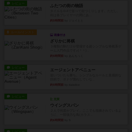
レビュー
ふたつの街の物語
タイルを4×4で並べて街づくりします。ただし、
街は各プレイヤーの間にあ...
約5時間前
by ジェイとと
ルール/インスト
画像付き
ざりかに将棋
３種類の駒だけが登場する超シンプルな将棋系ゲ
ーム入門作品です♪(＾＾)...
約5時間前
by あんちっく
レビュー
エージェントアベニュー
追いついたら勝ち。シンプルなルールと直感的な
目的で、ボドゲ慣れしていな...
約5時間前
by daisdice
レビュー
充実
ウイングスパン
２人で何度かプレイ。ここでも指摘されているよ
うに、一部強力な鳥(カラス...
約6時間前
by S
レビュー