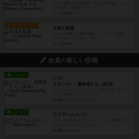
ルール概要『天体不動産』3～4人拡張版は、カー
ドを配置して複数のセット...
3ヶ月前
の投稿
ルール/インスト
天体不動産
ルールの概要『天体不動産』は、カードを配置し
て3つのセットに分け、その...
3ヶ月前
の投稿
会員の新しい投稿
レビュー
充実
クランク! ：冒険者たち（拡張）
クランク！のプレイヤーごとに能力の違うキャラ
クターを使用できるようにな...
18分前
by ぽっぽーくるっぽー
レビュー
ワイアームスパン
初プレイの感想です。ウイングスパン履修済のコ
メントとなります。ウイング...
44分前
by daisdice