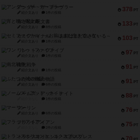
アンダー・ザ・テーブラー
378
PT
紹介文あり
1件の投稿
宵と暁の呪文書
133
PT
紹介文あり
8件の投稿
セミファイナル ～お前はまだ生きている～
103
PT
紹介文あり
1件の投稿
ワン・トゥ・ファイブ
97
PT
紹介文あり
1件の投稿
南北戦争
91
PT
紹介文あり
1件の投稿
ふたつの城の物語
91
PT
紹介文あり
6件の投稿
ノームズ・アット・ナイト
88
PT
紹介文なし
1件の投稿
マーリン
76
PT
紹介文あり
6件の投稿
フラットアイアン
75
PT
紹介文なし
2件の投稿
トランスオリエント・エクスプレス
70
PT