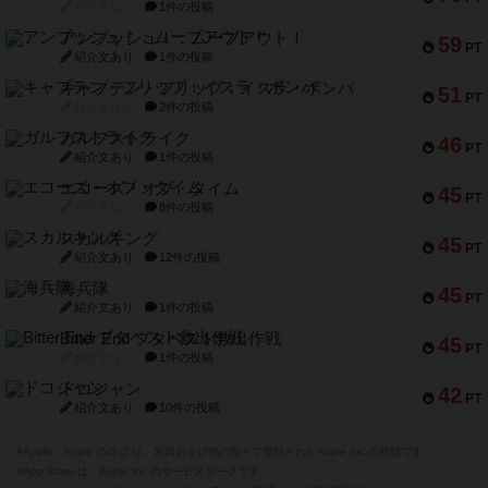
紹介文なし
1件の投稿
アンブッシュ！：ムーブアウト！
59
PT
紹介文あり
1件の投稿
キャプテン・フリップ：イスラ・ボンバ
51
PT
紹介文なし
2件の投稿
ガルフストライク
46
PT
紹介文あり
1件の投稿
エコーズ・オブ・タイム
45
PT
紹介文なし
8件の投稿
スカルキング
45
PT
紹介文あり
12件の投稿
海兵隊
45
PT
紹介文あり
1件の投稿
Bitter End ブタペスト救出作戦
45
PT
紹介文なし
1件の投稿
ドコジャン
42
PT
紹介文あり
10件の投稿
※Apple、Apple のロゴ は、米国および他の国々で登録されたApple Inc.の商標です。
※App Store は、Apple Inc.のサービスマークです。