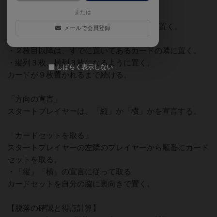
【ラウンドの流れ】
または
「手札の配置」
スタートプレイヤーから順番に手札1枚場に置く。
メールで会員登録
・１枚目は、テーブルの中央に置く。
・２枚目以降は、すでに置いてあるカードの隣に置く。
・縦列３枚、横列３枚になるように置く。
しばらく表示しない
カードが９枚置かれるまで続ける。
「方向の宣言」
スタートプレイヤーは、「縦」か「横」かを宣言する。
「カードセットを取る」
スタートプレイヤーの左隣のプレイヤーから順番にカード
セットを取る。
・「縦」「横」の宣言に従って取る
カードセットを自分の脇に裏向きで置く。
【脱落の確認と得点計算】