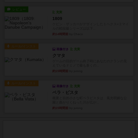
レビュー
充実
1809
ケビン・ザッカーがデザインした１ヘクス=２マイ
ルの戦役級シリーズは以下...
約14時間前
by Chaco
ルール/インスト
画像付き
充実
クマタ
ゲームの目的ゲーム終了時にあなたのクランの見
えているドミノで最も多くの...
約15時間前
by jurong
ルール/インスト
画像付き
充実
ベラ・ビスタ
概要と目的小さな町ベラビスタは、風光明媚な公
園と曲がりくねった川が広が...
約15時間前
by jurong