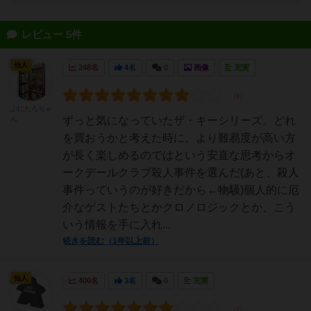
レビュー 5件
仙人
248名
4名
0
画像
充実
ぷにたろちゃ
ん
ずっと気になっていたザ・キーシリーズ。どれ
を買おうかと考えた時に、より難易度が高い方
が長く楽しめるのではという安直な思考からオ
ークデールクラブ殺人事件を選んだ(あと、殺人
事件っていうのが好きだから←物騒)個人的に厄
介なゲストたちとかクロノロジックとか、こう
いう情報を手に入れ...
続きを読む（1年以上前）
仙人
400名
3名
0
充実