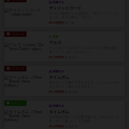
画像付き
ディジットコード
やっぱり論理ゲームは面白い。息子とリプレイし
ました。息子の勝ち。これリ...
約14時間前
by くみ
リプレイ
充実
アルゴ
アルゴがとても好きで、たぶんプレイ回数が最も
多いゲームです。なんといっ...
約14時間前
by おとん
リプレイ
画像付き
タイムボム
僕はホントに嘘が下手なようで、すぐバレますみ
んなホント、嘘が上手ですよ...
約14時間前
by あまる
レビュー
画像付き
タイムボム
まず簡単で軽い！大人数で遊べる！それなのに小
箱！何より楽しい！！正体隠...
約14時間前
by あまる