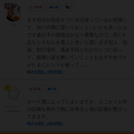
皇帝
108名
0名
0
まず自分が現在すでに何点使っているか把握し
えり
て、頭の片隅に置いておくといいかも良いかも
です遺伝子の情報はかなり重要なので、同じ4
点ならそちらを選ぶと良いと思います犯人、凶
器、犯行場所、逃走手段どれかひとつに絞っ
て、順番に謎を解いていくこともおすすめです
がたまにヒントが被って、...
続きを読む（約5年前）
神
82名
0名
カード運によってしまいますが、どこか１か所
オグランド
の証拠を集めて軸に出来ると他の証拠が繋がっ
（Oguland）
てきます。
続きを読む（約5年前）