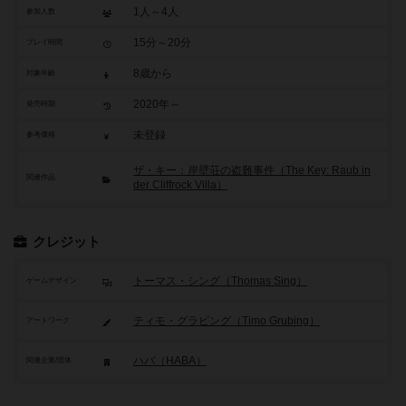
1人～4人
参加人数
15分～20分
プレイ時間
8歳から
対象年齢
2020年～
発売時期
未登録
参考価格
ザ・キー：岸壁荘の盗難事件（The Key: Raub in
関連作品
der Cliffrock Villa）
クレジット
トーマス・シング（Thomas Sing）
ゲームデザイン
ティモ・グラビング（Timo Grubing）
アートワーク
ハバ（HABA）
関連企業/団体