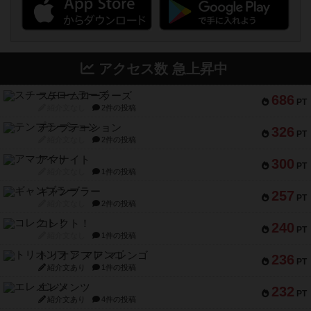
アクセス数 急上昇中
スチームローラーズ
686
PT
紹介文なし
2件の投稿
テンプテーション
326
PT
紹介文なし
2件の投稿
アマナイト
300
PT
紹介文なし
1件の投稿
ギャンブラー
257
PT
紹介文なし
2件の投稿
コレクト！
240
PT
紹介文なし
1件の投稿
トリオンフ ア マレンゴ
236
PT
紹介文あり
1件の投稿
エレメンツ
232
PT
紹介文あり
4件の投稿