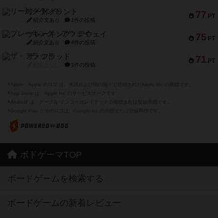
リー対グラント
77
PT
紹介文あり
1件の投稿
ブレーキング・アウェイ
75
PT
紹介文あり
4件の投稿
ザ・フラッド
71
PT
紹介文なし
1件の投稿
※Apple、Apple のロゴ は、米国および他の国々で登録されたApple Inc.の商標です。
※App Store は、Apple Inc.のサービスマークです。
※Android は、グーグル インコーポレイテッドの商標または登録商標です。
※Google Play とそのロゴは、Google Inc.の商標または登録商標です。
ボドゲーマTOP
ボードゲームを検索する
ボードゲームの新着レビュー