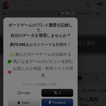
ログイン
閉じる
ボドゲーマTOP
ボードゲームの検索
ザ・キー：岸壁荘の盗難事件
ザ・
ボードゲームのプレイ履歴を記録し
て、
自分のデータを管理しませんか？
ザ・キー：オークデールクラブ殺人事件
約75,000人
がボドゲーマを利用中！
The Key: Murder at the Oakdale Club
遊んだボードゲームを記録する
気になるゲームのレビューを読む
お気に入り作品・所有リストの共
有
2
5
41
トップ
画像
動画
レビュー
カフェ
ログイン / 会員登録（10秒）
Google
X
大量の証拠の断片が描かれたカードから真相
Apple
Facebook
を探り出す全員同時に遊べる「ザ・キー」シ