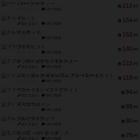
バー！パーティー
212
PT
紹介文なし
1件の投稿
ギョッと
154
PT
紹介文あり
1件の投稿
クルティボ
152
PT
紹介文なし
1件の投稿
ブラヴェスト
140
PT
紹介文なし
1件の投稿
ドブル：ポケットモンスター
122
PT
紹介文あり
4件の投稿
ジャンヌ・ダルク-オルレアン ドロー＆ライト
118
PT
紹介文なし
5件の投稿
ファースト・イン・フライト
94
PT
紹介文あり
3件の投稿
ダイススローン
88
PT
紹介文なし
1件の投稿
ガルフストライク
80
PT
紹介文あり
1件の投稿
モズビ－ズ・レイダ－ズ
79
PT
紹介文あり
1件の投稿