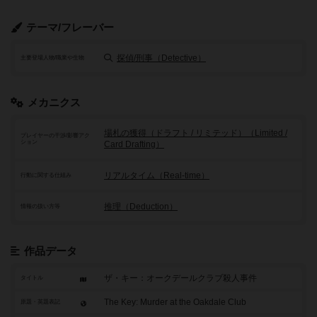
テーマ/フレーバー
探偵/刑事（Detective）
主要登場人物/職業や生物
メカニクス
場札の獲得（ドラフト / リミテッド）（Limited /
プレイヤーの干渉/影響アク
ション
Card Drafting）
リアルタイム（Real-time）
行動に関する仕組み
推理（Deduction）
情報の扱い方等
作品データ
ザ・キー：オークデールクラブ殺人事件
タイトル
The Key: Murder at the Oakdale Club
原題・英題表記