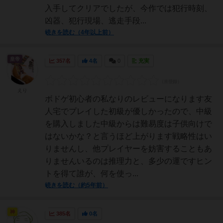
入手してクリアでしたが、今作では犯行時刻、
凶器、犯行現場、逃走手段...
続きを読む（4年以上前）
皇帝
357名
4名
0
充実
えり
ボドゲ初心者の私なりのレビューになります友
人宅でプレイした初級が優しかったので、中級
を購入しました中級からは難易度は子供向けで
はないかな？と言うほど上がります戦略性はい
りませんし、他プレイヤーを妨害することもあ
りませんいるのは推理力と、多少の運ですヒン
トを得て誰が、何を使っ...
続きを読む（約5年前）
神
385名
0名