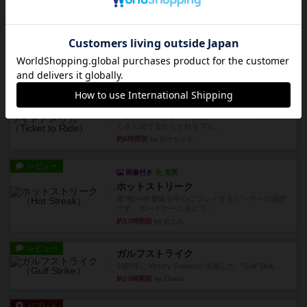
レビュー
無限まちがいさがし
6つの場面カード（表、裏で違う絵）が何枚かあ
り、そのうち3つ選んで、同...
約5時間前
by ジェイとと
レビュー
充実
チケットトゥライド / チケットトゥライドアメリカ
デジタルソロプレイ。元祖チケライ？マップがた
くさん出てるからどれをプレ...
約6時間前
by おーちゃん
レビュー
画像付き
充実
ホットストリーク
星7軽〜中量級を中心にプレイするゲーマーの感想
です。ボードゲーム会にて...
約13時間前
by おとん
レビュー
ガルフストライク
1983年にVictory Gamesが出版した『Gulf Strik...
約13時間前
by Chaco
リプレイ