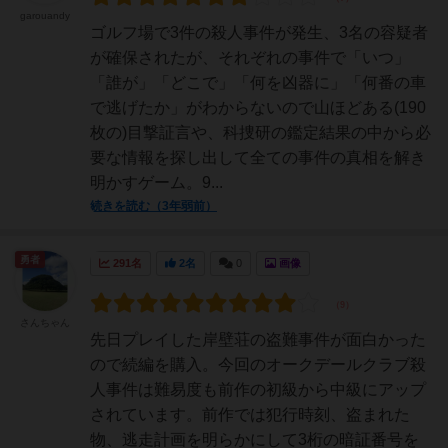
garouandy
ゴルフ場で3件の殺人事件が発生、3名の容疑者
が確保されたが、それぞれの事件で「いつ」
「誰が」「どこで」「何を凶器に」「何番の車
で逃げたか」がわからないので山ほどある(190
枚の)目撃証言や、科捜研の鑑定結果の中から必
要な情報を探し出して全ての事件の真相を解き
明かすゲーム。9...
続きを読む（3年弱前）
勇者
291名
2名
0
画像
さんちゃん
先日プレイした岸壁荘の盗難事件が面白かった
ので続編を購入。今回のオークデールクラブ殺
人事件は難易度も前作の初級から中級にアップ
されています。前作では犯行時刻、盗まれた
物、逃走計画を明らかにして3桁の暗証番号を