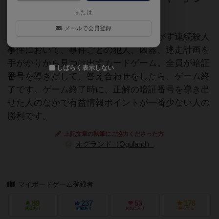
リーズ第２弾
または
メールで会員登録
オークデール・ゴルフ・クラブを揺るがす連続殺人
事件において、事件ごとの犯人、凶器、逃走計画を
手がかりから見つけ出すカードゲーム。全員が暗証
しばらく表示しない
番号を導きだして、答え合わせをしたら、ゲーム終
了です。ゲーム終了時に、正解の暗証番号を導き出
せた人のなかで有益情報ポイントが一番少ない人の
勝利です。
上記文章の執筆にご協力くださった方
オグランド（Oguland）
マイボードゲーム登録者
89
237
53
176
興味あり
経験あり
お気に入り
持ってる