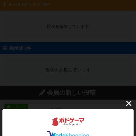
ルール/インスト 0件
投稿を募集しています
掲示板 0件
投稿を募集しています
会員の新しい投稿
レビュー
充実
花火
ずっと前のドイツ年間ゲーム大賞ながら、シンプ
ルで簡単な小ゲームで今でも...
約2時間前
by tamio