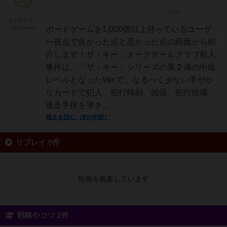
オグランド
（Oguland）
ボードゲームを1,000個以上持っているユーザ
ー視点で良かった点と悪かった点の両面から紹
介します！ザ・キー：オークデールクラブ殺人
事件は、「ザ・キー」シリーズの第２弾の中級
レベルとなったVer.で、なるべく少ない手がか
りカードで犯人、犯行時刻、凶器、犯行現場、
逃走手段を導き...
続きを読む（約5年前）
リプレイ 0件
投稿を募集しています
戦略やコツ 2件