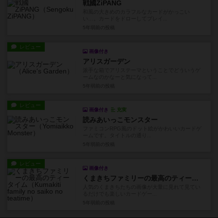
戦國ZiPANG
和風の大きめのカラフルなカードがかっこい
い…。カードをドローしてプレイ...
5年弱前
の投稿
レビュー
画像付き
アリスガーデン
派手な箱でアリステーマということでどういうゲ
ームなのかなーと気になって...
5年弱前
の投稿
レビュー
画像付き
充実
読みあいっこモンスター
ファミコンRPG風のドット絵がかわいいカードゲ
ームです。タイトルの通り...
5年弱前
の投稿
レビュー
画像付き
くまきちファミリーの最高のティータイム
人気のくまきちたちの画像が大量に見れて見てい
るだけでも楽しいカードゲー...
5年弱前
の投稿