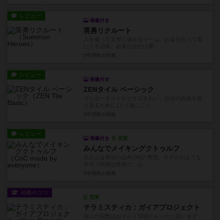
レビュー
画像付き
英勇リクルート
人を雇って災害に備えるゲーム。お金を払って場
に人を召喚、必要な分だけ雇...
5年弱前
の投稿
レビュー
画像付き
ZENタイル ベーシック
コンポーネントがとてもきれい。自分の内面を振
り返るために1人で遊ぶこと...
5年弱前
の投稿
レビュー
画像付き
充実
みんなでメイキングクトゥルフ
主人公は探偵の山本(34)の男性。モデルのような
外見で鈍感な性格だ。山...
5年弱前
の投稿
戦略やコツ
充実
テラミスティカ：ガイアプロジェクト
遊んだ回数はおそらく50回くらいだと思います。