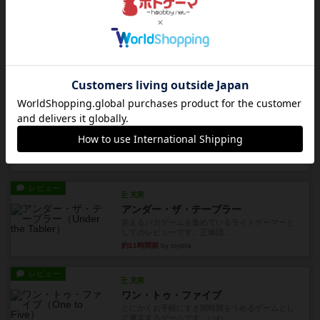
約5時間前
by jurong
レビュー
画像付き
充実
フラットアイアン
世界に浸れる度 ☆☆☆☆★楽しさ ☆☆☆☆★
タイパ ☆☆☆☆☆マンハッ...
約7時間前
by DKnewyork
レビュー
花火：スターマイン
自分のカードは見えず他のプレイヤーのカードが
見える状態でカードを教えた...
約8時間前
by mob567
レビュー
充実
アンダー・ザ・テーブラー
笑えるバカゲームを集めているライトゲーマーと
してのレビューです。正体隠...
約11時間前
by toyota
レビュー
充実
ワン・トゥ・ファイブ
とにかくお手軽にすき間時間をうめるゲームとし
て重宝するゲームです。いわ...