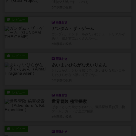
9割が2人戦です。いつも...
5年弱前
の投稿
レビュー
画像付き
ガンダム・ザ・ゲーム
ガンダム。アンドールみたいにチュートリアルが
あり、遊ぶ前にたくさんルー...
5年弱前
の投稿
レビュー
画像付き
あいまいひらがなえいりあん
としょかん。という感じで、あいまいな見た目を
したひらがなっぽい文字でな...
5年弱前
の投稿
レビュー
画像付き
世界冒険 秘宝探索
ぱきっとした絵がかわいい、遺跡探検系お買い物
ゲーム。カードが主に2種類...
5年弱前
の投稿
レビュー
画像付き