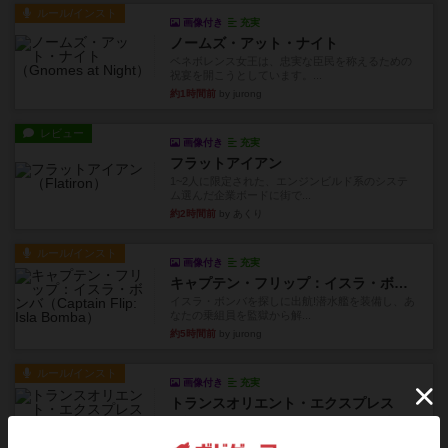
ルール/インスト
画像付き
充実
ノームズ・アット・ナイト
ベネボレンス女王は、忠実な臣民を称えるための
祝宴を開こうとしています。...
約1時間前
by jurong
レビュー
画像付き
充実
フラットアイアン
1~2人に限定された、エンジンビルド系のシステ
ム選んだ企業ボードに街で...
約2時間前
by あくり
ルール/インスト
画像付き
充実
キャプテン・フリップ：イスラ・ボンバ
イスラ・ボンバを探しに出航!潜水艦を装備し、あ
なたの乗組員を監獄から解...
約5時間前
by jurong
ルール/インスト
画像付き
充実
トランスオリエント・エクスプレス
乗客の皆様、トランスオリエント・エクスプレス
にご乗車ありがとうございま...