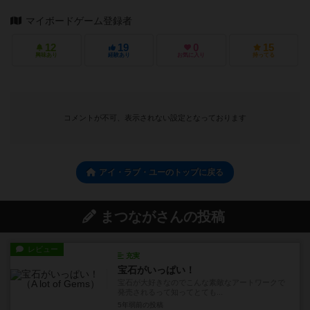
マイボードゲーム登録者
12
19
0
15
興味あり
経験あり
お気に入り
持ってる
コメントが不可、表示されない設定となっております
アイ・ラブ・ユーのトップに戻る
まつながさんの投稿
レビュー
充実
宝石がいっぱい！
宝石が大好きなのでこんな素敵なアートワークで
発売されるって知ってとても...
5年弱前
の投稿