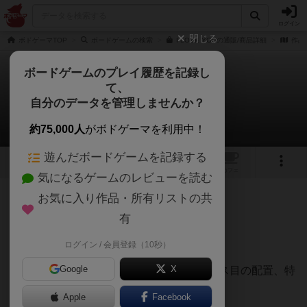
ログイン
閉じる
ボドゲーマTOP
ボードゲームの検索
I LOVE YOUの通販/商品詳細
作品
ボードゲームのプレイ履歴を記録し
て、
アイ・ラブ・ユー
自分のデータを管理しませんか？
まつながさんのレビュー
約75,000人
がボドゲーマを利用中！
遊んだボードゲームを記録する
6
3
トップ
画像
動画
レビュー
カフェ
気になるゲームのレビューを読む
お気に入り作品・所有リストの共
237名
3名
7年以上前
有
レーティングが非公開に設定されたユーザー
試遊会で遊ばせていただきましたー！
ログイン / 会員登録（10秒）
Google
X
キャラクターは５人。それぞれライフやマス目の配置、特
殊行動のコストが異なります。
Apple
Facebook