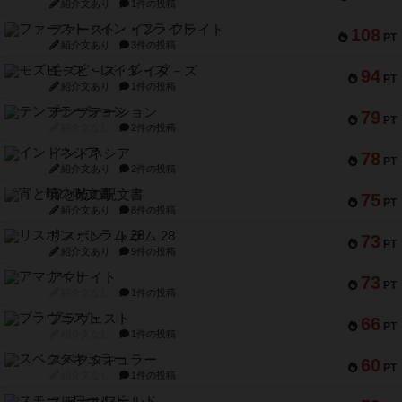
紹介文あり
1件の投稿
ファースト・イン・フライト
108
PT
紹介文あり
3件の投稿
モズビ－ズ・レイダ－ズ
94
PT
紹介文あり
1件の投稿
テンプテーション
79
PT
紹介文なし
2件の投稿
インドネシア
78
PT
紹介文あり
2件の投稿
宵と暁の呪文書
75
PT
紹介文あり
8件の投稿
リスボン・トラム 28
73
PT
紹介文あり
9件の投稿
アマナイト
73
PT
紹介文なし
1件の投稿
ブラヴェスト
66
PT
紹介文なし
1件の投稿
スペクタキュラー
60
PT
紹介文なし
1件の投稿
スモールワールド