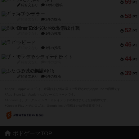
59
PT
紹介文あり
13件の投稿
ギャンブラー
58
PT
紹介文なし
2件の投稿
Bitter End ブタペスト救出作戦
52
PT
紹介文なし
1件の投稿
ラピード
46
PT
紹介文なし
1件の投稿
ザ・フラッフィー・ライト
44
PT
紹介文なし
0件の投稿
ふたつの城の物語
39
PT
紹介文あり
6件の投稿
※Apple、Apple のロゴ は、米国および他の国々で登録されたApple Inc.の商標です。
※App Store は、Apple Inc.のサービスマークです。
※Android は、グーグル インコーポレイテッドの商標または登録商標です。
※Google Play とそのロゴは、Google Inc.の商標または登録商標です。
ボドゲーマTOP