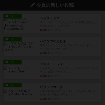
会員の新しい投稿
レビュー
ヘックメック
サイコロゲームです1から5までの数字と芋虫がか
かれたダイス。これを振っ...
12分前
by みいやん
レビュー
ハゲタカのえじき
超有名なゲームですが、初めてプレイしました。1
から15までのカードがプ...
20分前
by みいやん
レビュー
ジャスト・ワン
まぁ面白かった‼️よくテレビとかのバラエティなん
かで、お題がわからずに...
25分前
by みいやん
レビュー
ピタッコカルタ
ボドゲ相席会でプレイしましたひらがなが書かれ
たカードを2枚まで手をつけ...
33分前
by みいやん