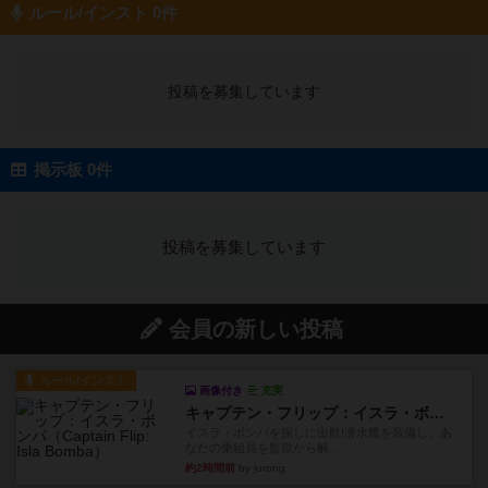
ルール/インスト 0件
投稿を募集しています
掲示板 0件
投稿を募集しています
会員の新しい投稿
ルール/インスト
画像付き
充実
キャプテン・フリップ：イスラ・ボンバ
イスラ・ボンバを探しに出航!潜水艦を装備し、あ
なたの乗組員を監獄から解...
約2時間前
by jurong