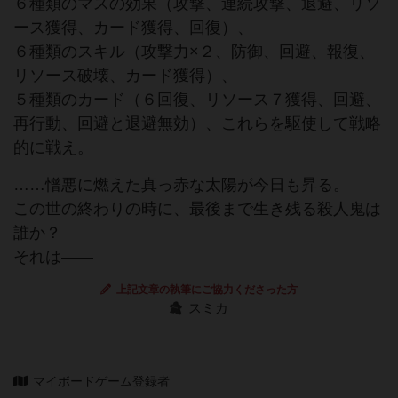
６種類のマスの効果（攻撃、連続攻撃、退避、リソ
ース獲得、カード獲得、回復）、
６種類のスキル（攻撃力×２、防御、回避、報復、
リソース破壊、カード獲得）、
５種類のカード（６回復、リソース７獲得、回避、
再行動、回避と退避無効）、これらを駆使して戦略
的に戦え。
……憎悪に燃えた真っ赤な太陽が今日も昇る。
この世の終わりの時に、最後まで生き残る殺人鬼は
誰か？
それは――
上記文章の執筆にご協力くださった方
スミカ
マイボードゲーム登録者