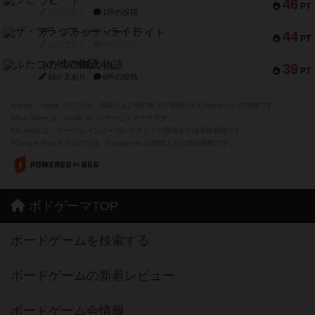
46
PT
紹介文なし
1件の投稿
ザ・フラッフィー・ライト
44
PT
紹介文なし
0件の投稿
ふたつの城の物語
39
PT
紹介文あり
6件の投稿
※Apple、Apple のロゴ は、米国および他の国々で登録されたApple Inc.の商標です。
※App Store は、Apple Inc.のサービスマークです。
※Android は、グーグル インコーポレイテッドの商標または登録商標です。
※Google Play とそのロゴは、Google Inc.の商標または登録商標です。
ボドゲーマTOP
ボードゲームを検索する
ボードゲームの新着レビュー
ボードゲーム会情報