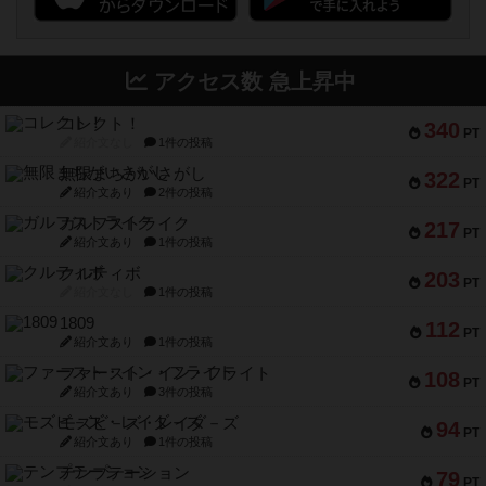
アクセス数 急上昇中
コレクト！
340
PT
紹介文なし
1件の投稿
無限まちがいさがし
322
PT
紹介文あり
2件の投稿
ガルフストライク
217
PT
紹介文あり
1件の投稿
クルティボ
203
PT
紹介文なし
1件の投稿
1809
112
PT
紹介文あり
1件の投稿
ファースト・イン・フライト
108
PT
紹介文あり
3件の投稿
モズビ－ズ・レイダ－ズ
94
PT
紹介文あり
1件の投稿
テンプテーション
79
PT