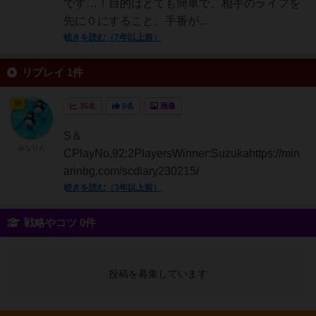
です…！目的はとても簡単で、相手のライフを
先に０にすること。手番が...
続きを読む（7年以上前）
リプレイ 1件
神
35名
0名
画像
S＆
みなりん
CPlayNo.92:2PlayersWinner:Suzukahttps://min
arinbg.com/scdiary230215/
続きを読む（3年以上前）
戦略やコツ 0件
投稿を募集しています