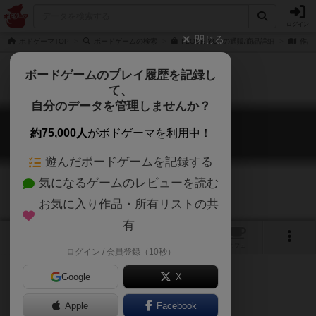
ログイン
閉じる
ボドゲーマTOP
ボードゲームの検索
I LOVE YOUの通販/商品詳細
作品
ボードゲームのプレイ履歴を記録し
て、
自分のデータを管理しませんか？
アイ・ラブ・ユー
約75,000人
がボドゲーマを利用中！
I LOVE YOU
遊んだボードゲームを記録する
気になるゲームのレビューを読む
お気に入り作品・所有リストの共
有
6
3
トップ
画像
動画
レビュー
カフェ
ログイン / 会員登録（10秒）
Google
X
Apple
Facebook