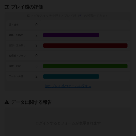
プレイ感の評価
トグルスイッチを押すとプレイ感（
※
）の投票ができます
0
運・確率
2
戦略・判断力
3
交渉・立ち回り
0
心理戦・ブラフ
3
攻防・戦闘
2
アート・外見
似たプレイ感のゲームを探す→
データに関する報告
ログインするとフォームが表示されます