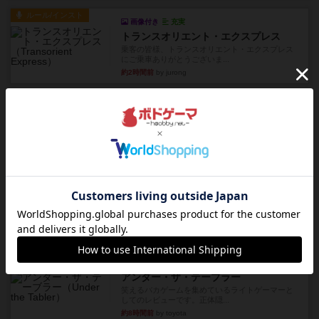
ルール/インスト
画像付き
充実
トランスオリエント・エクスプレス
乗客の皆様、トランスオリエント・エクスプレス
にご乗車ありがとうございま...
約2時間前
by jurong
レビュー
画像付き
充実
フラットアイアン
世界に浸れる度 ☆☆☆☆★楽しさ ☆☆☆☆★
タイパ ☆☆☆☆☆マンハッ...
約4時間前
by DKnewyork
レビュー
花火：スターマイン
自分のカードは見えず他のプレイヤーのカードが
見える状態でカードを教えた...
約5時間前
by mob567
レビュー
充実
アンダー・ザ・テーブラー
笑えるバカゲームを集めているライトゲーマーと
してのレビューです。正体隠...
約8時間前
by toyota