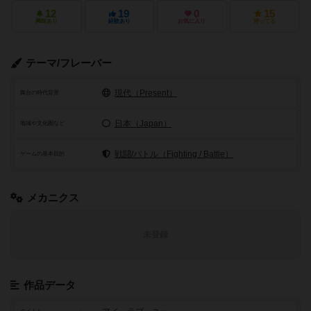
12
19
0
15
興味あり
経験あり
お気に入り
持ってる
テーマ/フレーバー
現代（Present）
舞台の時代背景
日本（Japan）
地域や文化圏など
戦闘/バトル（Fighting / Battle）
ゲームの基本目的
メカニクス
未登録
作品データ