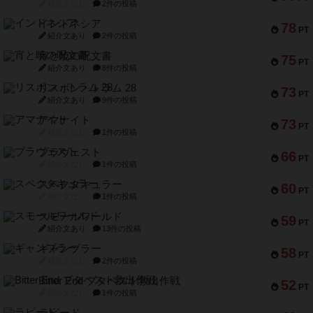
紹介文なし
2件の投稿
インドネシア
78
PT
紹介文あり
2件の投稿
宵と暁の呪文書
75
PT
紹介文あり
8件の投稿
リスボン・トラム 28
73
PT
紹介文あり
9件の投稿
アマナイト
73
PT
紹介文なし
1件の投稿
ブラヴェスト
66
PT
紹介文なし
1件の投稿
スペクタキュラー
60
PT
紹介文なし
1件の投稿
スモールワールド
59
PT
紹介文あり
13件の投稿
ギャンブラー
58
PT
紹介文なし
2件の投稿
Bitter End ブタペスト救出作戦
52
PT
紹介文なし
1件の投稿
ラピード