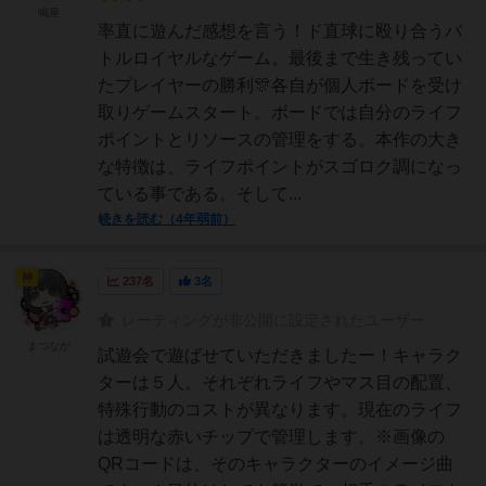
鳴屋
率直に遊んだ感想を言う！ド直球に殴り合うバ
トルロイヤルなゲーム。最後まで生き残ってい
たプレイヤーの勝利🎊各自が個人ボードを受け
取りゲームスタート。ボードでは自分のライフ
ポイントとリソースの管理をする。本作の大き
な特徴は、ライフポイントがスゴロク調になっ
ている事である。そして...
続きを読む（4年弱前）
神
237名
3名
レーティングが非公開に設定されたユーザー
まつなが
試遊会で遊ばせていただきましたー！キャラク
ターは５人。それぞれライフやマス目の配置、
特殊行動のコストが異なります。現在のライフ
は透明な赤いチップで管理します。※画像の
QRコードは、そのキャラクターのイメージ曲