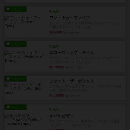
レビュー
充実
ワン・トゥ・ファイブ
とにかくお手軽にすき間時間をうめるゲームとし
て重宝するゲームです。いわ...
約9時間前
by nabekoh
レビュー
充実
エコーズ・オブ・タイム
カードゲームにファイナルファンタジーのアクテ
ィブタイムバトル（もしくは...
約13時間前
by ジェイとと
レビュー
シャット・ザ・ボックス
とてもシンプルなダイスゲーム。2つのダイスを振
って、出目の合計を自分の...
約13時間前
by OSAっち
レビュー
充実
オバケだぞ～
対人アナログプレイ。簡単なルールで誰とでも遊
べるゲーム。こんなの子ども...