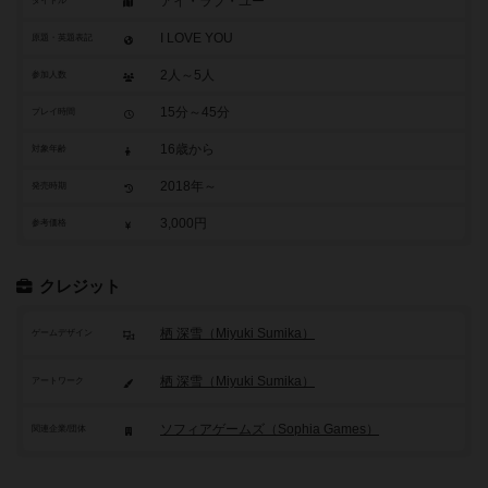
アイ・ラブ・ユー
タイトル
I LOVE YOU
原題・英題表記
2人～5人
参加人数
15分～45分
プレイ時間
16歳から
対象年齢
2018年～
発売時期
3,000円
参考価格
クレジット
栖 深雪（Miyuki Sumika）
ゲームデザイン
栖 深雪（Miyuki Sumika）
アートワーク
ソフィアゲームズ（Sophia Games）
関連企業/団体