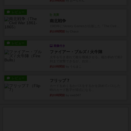
約15時間前
by おーちゃん
レビュー
充実
南北戦争
1983年にVictory Gamesが出版した『The Civil ...
約18時間前
by Chaco
レビュー
画像付き
ファイアー・ブルズ / 火牛陣
火牛を引き連れて敵を殲滅させる。縦か斜めで前2
列まで攻撃できるが、自分...
約20時間前
by うらまこ
レビュー
フリップ７
カードをめくるかパスをするかを決めてパスした
時のカード数字が得点になる...
約20時間前
by mob567