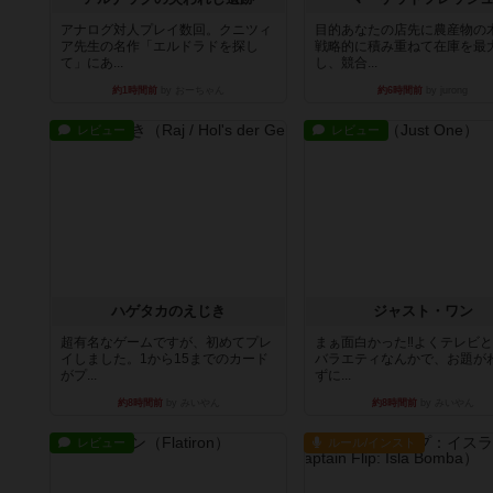
アナログ対人プレイ数回。クニツィ
目的あなたの店先に農産物の
ア先生の名作「エルドラドを探し
戦略的に積み重ねて在庫を最
て」にあ...
し、競合...
約1時間前
by おーちゃん
約6時間前
by jurong
レビュー
レビュー
ハゲタカのえじき
ジャスト・ワン
超有名なゲームですが、初めてプレ
まぁ面白かった‼️よくテレビ
イしました。1から15までのカード
バラエティなんかで、お題が
がプ...
ずに...
約8時間前
by みいやん
約8時間前
by みいやん
レビュー
ルール/インスト