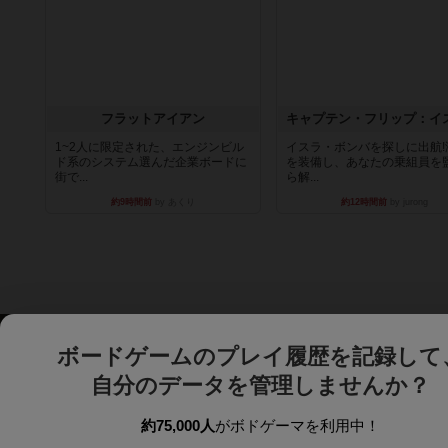
フラットアイアン
1~2人に限定された、エンジンビル
イスラ・ボンバを探しに出航!
ド系のシステム選んだ企業ボードに
を装備し、あなたの乗組員を
街で...
ら解...
約9時間前
by あくり
約12時間前
by jurong
ボードゲームのプレイ履歴を記録して
自分のデータを管理しませんか？
約75,000人
がボドゲーマを利用中！
ボドゲーマTOP
ボードゲーム通販