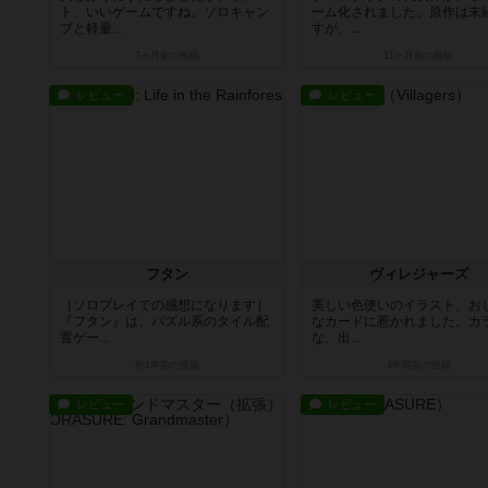
ト、いいゲームですね。ソロキャン
ーム化されました。原作は未
プと軽量...
すが、...
7ヶ月前
の投稿
11ヶ月前
の投稿
レビュー
レビュー
フタン
ヴィレジャーズ
［ソロプレイでの感想になります］
美しい色使いのイラスト、お
『フタン』は、パズル系のタイル配
なカードに惹かれました。カ
置ゲー...
な、出...
約1年前
の投稿
4年弱前
の投稿
レビュー
レビュー