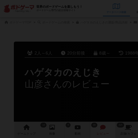
世界のボードゲームを楽しもう！
ボードゲーム専門の総合情報サイト
データベース
検
ボドゲーマTOP
ボードゲームの検索
ハゲタカのえじきの通販/商品詳細
2人～6人
20分前後
8歳～
1988
ハゲタカのえじき
山彦さんのレビュー
14
9
88
425
ゲーム
トップ
画像
動画
レビュー
店舗/
カフェ