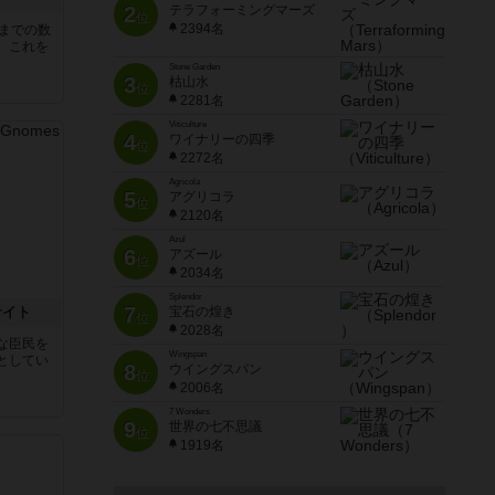
2
テラフォーミングマーズ
位
2394名
5までの数
。これを
Stone Garden
3
枯山水
位
2281名
Viticulture
4
ワイナリーの四季
位
2272名
Agricola
5
アグリコラ
位
2120名
Azul
6
アズール
位
2034名
Splendor
7
ナイト
宝石の煌き
位
2028名
な臣民を
Wingspan
としてい
8
ウイングスパン
位
2006名
7 Wonders
9
世界の七不思議
位
1919名