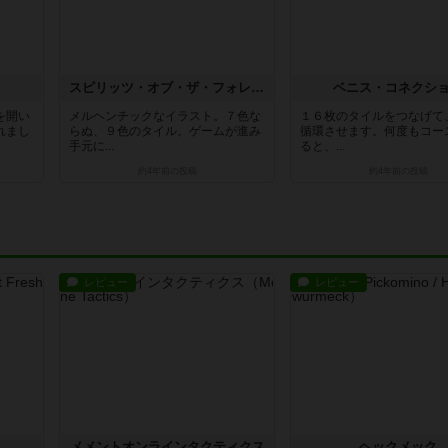
スピリッツ・オブ・ザ・フォレスト
ベニス・コネクシ
を開い
メルヘンチックなイラスト。７色な
１６枚のタイルをつなげて
れまし
らぬ、９色のタイル。ゲームが進み
循環させます。何度もコー
手元に...
ると、...
約4年前
の投稿
約4年前
の投稿
レビュー
レビュー
ュ
メメントオンラインタクティクス
ヘックメック