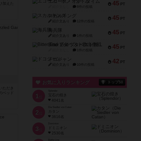
エコーズ・オブ・タイム
45
ひ加えた
PT
紹介文なし
8件の投稿
スカルキング
45
PT
紹介文あり
12件の投稿
海兵隊
45
PT
紹介文あり
1件の投稿
Bitter End ブタペスト救出作戦
45
PT
紹介文なし
1件の投稿
ドコジャン
42
PT
紹介文あり
10件の投稿
お気に入りランキング
トップ50
いただき
Splendor
のベッド
1
宝石の煌き
位
4041名
Die Siedler von Catan
2
カタン
位
3616名
Dominion
3
ドミニオン
位
2530名
Battle Line