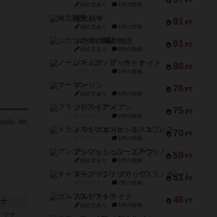
PT
紹介文あり
1件の投稿
南北戦争
91
PT
紹介文あり
1件の投稿
ふたつの城の物語
91
PT
紹介文あり
6件の投稿
ノームズ・アット・ナイト
88
PT
紹介文なし
1件の投稿
マーリン
76
PT
紹介文あり
6件の投稿
フラットアイアン
75
PT
紹介文なし
2件の投稿
トランスオリエント・エクスプレス
70
PT
紹介文なし
1件の投稿
アンブッシュ！：ムーブアウト！
59
PT
紹介文あり
1件の投稿
キャプテン・フリップ：イスラ・ボンバ
51
PT
紹介文なし
2件の投稿
ガルフストライク
46
テナ
PT
紹介文あり
1件の投稿
『アテ