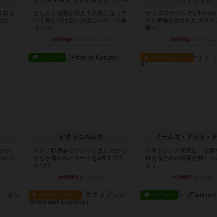
木箱を
どんどん物量が増えて大変になって
サイコロゲームです1から
大化
いく押し付け合いが楽しいゲーム盛
字と芋虫がかかれたダイス
り上が...
振っ...
約6時間前
by nekomanma222
約8時間前
by みいやん
レビュー
ルール/インスト
ピタッコカルタ
ノームズ・アット・
とかの
ボドゲ相席会でプレイしましたひら
ベネボレンス女王は、忠実
わから
がなが書かれたカードを2枚まで手
称えるための祝宴を開こう
をつけ...
ます。...
約8時間前
by みいやん
約9時間前
by jurong
ルール/インスト
レビュー