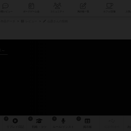
索
新着レビュー
ボードゲーム会
コミュニティ
掲示板一覧
作品データ
レビュー
山彦さんの投稿
年～
8
8
8
3
リプレイ
日記
戦略
・コツ
ルール
/インスト
掲示板
拡張/関連
作
次