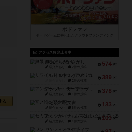
ボドファン
ボードゲームに特化したクラウドファンディング
アクセス数 急上昇中
無限まちがいさがし
574
PT
紹介文あり
2件の投稿
リワイルド：サウスアメリカ
389
PT
紹介文なし
2件の投稿
アンダー・ザ・テーブラー
378
PT
紹介文あり
1件の投稿
する
宵と暁の呪文書
133
PT
紹介文あり
8件の投稿
セミファイナル ～お前はまだ生きている～
103
PT
紹介文あり
1件の投稿
ワン・トゥ・ファイブ
97