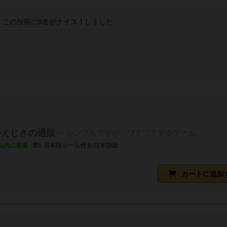
この投稿に
0
名が
ナイス！
しました
のえじきの通販
シンプルですが、ワクワクするゲーム。
以内に発送
日本語ルール付き/日本語版
カートに追加