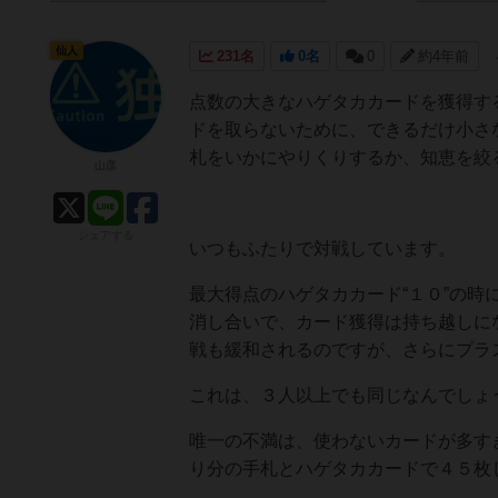
仙人
231名
0名
0
約4年前
点数の大きなハゲタカカードを獲得す
ドを取らないために、できるだけ小さ
札をいかにやりくりするか、知恵を絞
山彦
シェアする
いつもふたりで対戦しています。
最大得点のハゲタカカード“１０”の時
消し合いで、カード獲得は持ち越しに
戦も緩和されるのですが、さらにプラス
これは、３人以上でも同じなんでしょ
唯一の不満は、使わないカードが多す
り分の手札とハゲタカカードで４５枚