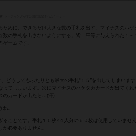
レーティングが非公開に設定されたユーザー
るために、できるだけ大きな数の手札を出す。マイナスのハゲ
な数の手札を出さないようにする。皆、平等に与えられた１～
るゲームです。
に、どうしてもふたりとも最大の手札“１５”を出してしまいま
なってしまいます。次にマイナスのハゲタカカードが出てくれ
のカードが出たら…(汗)
うね。
ぎることです。手札１５枚×４人分の６０枚は使用していませ
しか必要ありません。