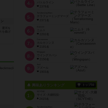
4
バトルライン
位
2378名
Terraforming Mars
5
テラフォーミングマーズ
位
2371名
ョン
6 nimmt!
、運河を
6
ニムト
スを曲げ
位
2202名
Carcassonne
7
カルカソンヌ
位
2191名
Wingspan
8
ウイングスパン
位
2150名
Azul
9
アズール
位
1903名
興味ありランキング
トップ50
SCYTHE
1
サイズ -大鎌戦役-
位
2415名
Terraforming Mars