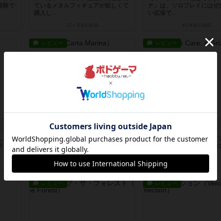
経験で
ているメタルフィギュアが欲しくて
ナ』は、ソロプレイにはぜ
購入し...
い拡張で...
12ヶ月前
の投稿
約1年前
の投稿
レビュー
レビュー
カルタマリナ
ウイ・ケア
しゃれ
“２人用協力ゲームの新定番”。ふた
今の時代、ぜひプレイして
ラフル
りで楽しくプレイしました。海賊船
たい協力ゲームです。７台
の船...
を持つ...
4年弱前
の投稿
4年弱前
の投稿
レビュー
レビュー