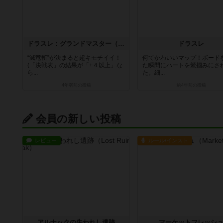
ドラスレ：グランドマスター（拡張）
ドラスレ
“滅竜斬”が決まると超キモチイイ！
何てかわいいマップ！ボード
(「決戦表」の結果が「+４以上」な
た瞬間にハートを鷲掴みにさ
ら...
た。細...
4年弱前
の投稿
約4年前
の投稿
会員の新しい投稿
レビュー
ルール/インスト
アルナックの失われし遺跡
マーケットフレッシ