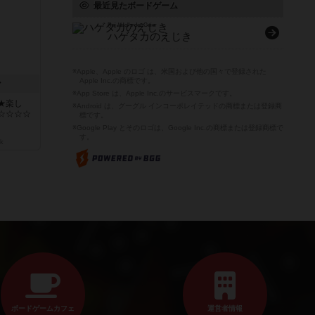
最近見たボードゲーム
Raj / Hol's der Geier
ハゲタカのえじき
※Apple、Apple のロゴ は、米国および他の国々で登録された
Apple Inc.の商標です。
ン
※App Store は、Apple Inc.のサービスマークです。
★楽し
※Android は、グーグル インコーポレイテッドの商標または登録商
☆☆☆☆
標です。
※Google Play とそのロゴは、Google Inc.の商標または登録商標で
す。
k
ボードゲームカフェ
運営者情報