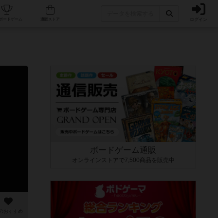
ログイン
カフェ/店舗
人気ボードゲーム
通販ストア
ボードゲーム通販
オンラインストアで7,500商品を販売中
のおすすめ