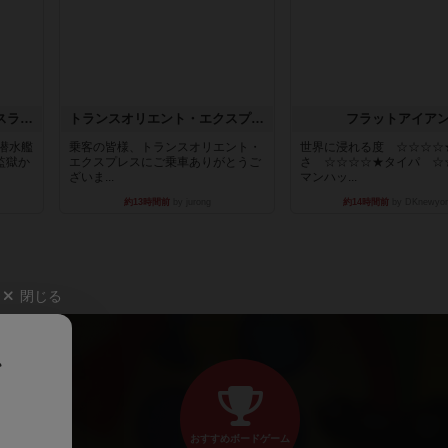
キャプテン・フリップ：イスラ・ボンバ
トランスオリエント・エクスプレス
フラットアイア
潜水艦
乗客の皆様、トランスオリエント・
世界に浸れる度 ☆☆☆☆
監獄か
エクスプレスにご乗車ありがとうご
さ ☆☆☆☆★タイパ ☆
ざいま...
マンハッ...
約13時間前
by jurong
約14時間前
by DKnewyor
閉じる
、
おすすめボードゲーム