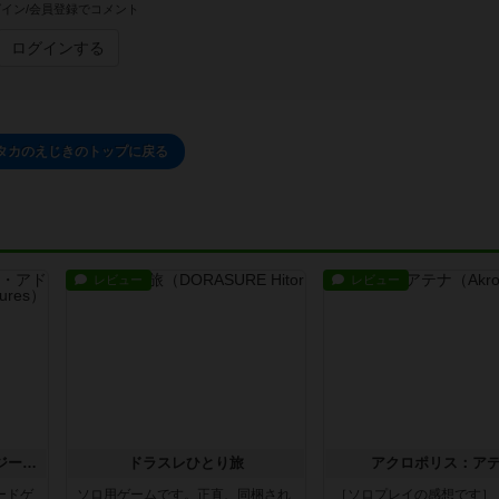
イン/会員登録でコメント
ログインする
タカのえじきのトップに戻る
レビュー
レビュー
ファイティング・ファンタジー・アドベンチャー
ドラスレひとり旅
アクロポリス：ア
ードゲ
ソロ用ゲームです。正直、同梱され
［ソロプレイの感想です］