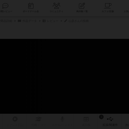
索
新着レビュー
ボードゲーム会
コミュニティ
掲示板一覧
/商品詳細
作品データ
レビュー
山彦さんの投稿
1
リプレイ
日記
戦略
・コツ
ルール
/インスト
掲示板
拡張/関連
作
次