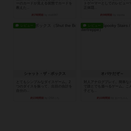
ーのカードが見える状態でカードを
トゲーマーとしてのレビュー
教えた...
正体隠...
約7時間前
by mob567
約9時間前
by toyota
レビュー
レビュー
シャット・ザ・ボックス
オバケだぞ～
とてもシンプルなダイスゲーム。2
対人アナログプレイ。簡単な
つのダイスを振って、出目の合計を
で誰とでも遊べるゲーム。こ
自分の...
子ども...
約15時間前
by OSAっち
約16時間前
by おーちゃん