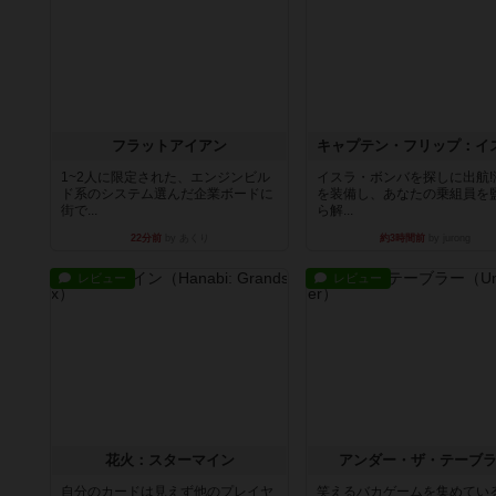
フラットアイアン
1~2人に限定された、エンジンビル
イスラ・ボンバを探しに出航!
ド系のシステム選んだ企業ボードに
を装備し、あなたの乗組員を
街で...
ら解...
22分前
by あくり
約3時間前
by jurong
レビュー
レビュー
花火：スターマイン
アンダー・ザ・テーブ
自分のカードは見えず他のプレイヤ
笑えるバカゲームを集めてい