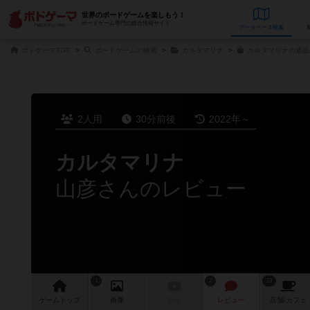
世界のボードゲームを楽しもう！
ボードゲーム専門の総合情報サイト
データベース
検
ボドゲーマTOP
ボードゲームの検索
カルタマリナ
カルタマリナの通販
2人用
30分前後
2022年～
カルタマリナ
山彦さんのレビュー
1
2
23
ゲーム
トップ
画像
動画
レビュー
店舗/
カフェ