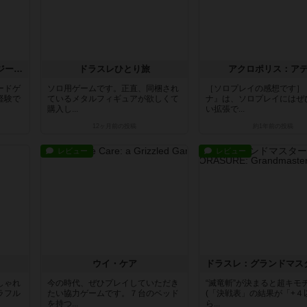
ファイティング・ファンタジー・アドベンチャー
ドラスレひとり旅
アクロポリス：ア
ードゲ
ソロ用ゲームです。正直、同梱され
［ソロプレイの感想です］
経験で
ているメタルフィギュアが欲しくて
ナ』は、ソロプレイにはぜ
購入し...
い拡張で...
12ヶ月前
の投稿
約1年前
の投稿
レビュー
レビュー
ウイ・ケア
しゃれ
今の時代、ぜひプレイしていただき
“滅竜斬”が決まると超キモ
ラフル
たい協力ゲームです。７台のベッド
(「決戦表」の結果が「+４
を持つ...
ら...