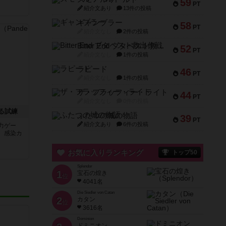
59
PT
紹介文あり
13件の投稿
ギャンブラー
58
PT
紹介文なし
2件の投稿
Bitter End ブタペスト救出作戦
52
PT
紹介文なし
1件の投稿
ラピード
46
PT
紹介文なし
1件の投稿
ザ・フラッフィー・ライト
44
PT
紹介文なし
0件の投稿
る試練
ふたつの城の物語
39
PT
紹介文あり
6件の投稿
力ゲー
。感染カ
お気に入りランキング
トップ50
Splendor
1
宝石の煌き
位
4041名
Die Siedler von Catan
2
カタン
位
3616名
Dominion
ドミニオン