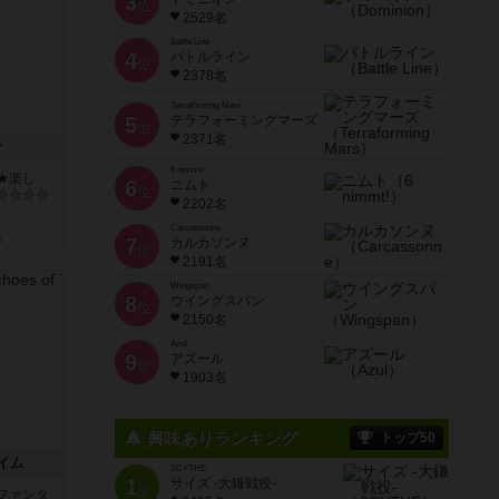
3
位
2529名
Battle Line
4
バトルライン
位
2378名
Terraforming Mars
5
テラフォーミングマーズ
位
2371名
ン
6 nimmt!
★楽し
6
ニムト
位
☆☆☆☆
2202名
Carcassonne
k
7
カルカソンヌ
位
2191名
Wingspan
8
ウイングスパン
位
2150名
Azul
9
アズール
位
1903名
興味ありランキング
トップ50
イム
SCYTHE
1
サイズ -大鎌戦役-
位
ファンタ