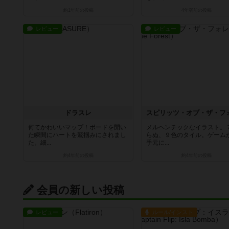
約1年前
の投稿
4年弱前
の投稿
レビュー
レビュー
ドラスレ
何てかわいいマップ！ボードを開い
メルヘンチックなイラスト。
た瞬間にハートを鷲掴みにされまし
らぬ、９色のタイル。ゲーム
た。細...
手元に...
約4年前
の投稿
約4年前
の投稿
会員の新しい投稿
レビュー
ルール/インスト