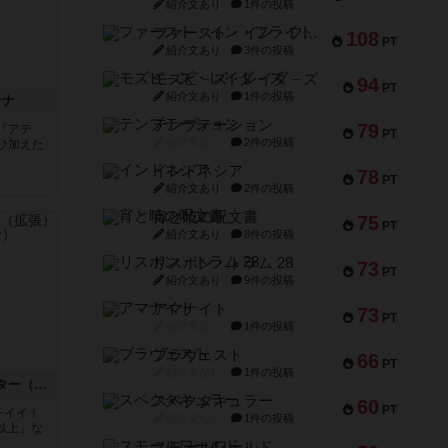
紹介文あり
1件の投稿
ファースト・イン・フライト
108
PT
紹介文あり
3件の投稿
モズビ－ズ・レイダ－ズ
94
PT
紹介文あり
1件の投稿
テナ
テンプテーション
79
『アテ
PT
紹介文なし
2件の投稿
ひ加えた
インドネシア
78
PT
紹介文あり
2件の投稿
宵と暁の呪文書
75
PT
紹介文あり
8件の投稿
リスボン・トラム 28
73
PT
紹介文あり
9件の投稿
アマナイト
73
PT
紹介文なし
1件の投稿
ブラヴェスト
66
PT
紹介文なし
1件の投稿
ドラスレ：グランドマスター（拡張）
スペクタキュラー
60
PT
チイイ！
紹介文なし
1件の投稿
以上」な
スモールワールド