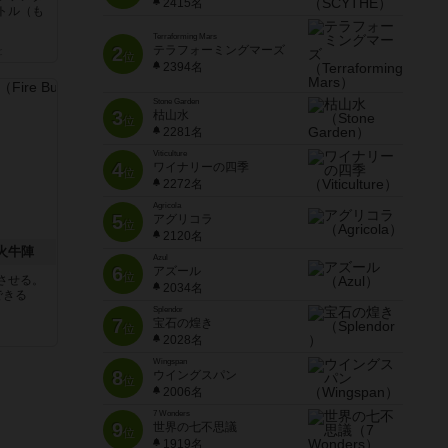
2415名
トル（も
Terraforming Mars
2
テラフォーミングマーズ
と
位
2394名
Stone Garden
3
枯山水
位
2281名
Viticulture
4
ワイナリーの四季
位
2272名
Agricola
5
アグリコラ
位
2120名
 火牛陣
Azul
6
アズール
位
させる。
2034名
できる
Splendor
7
宝石の煌き
位
2028名
Wingspan
8
ウイングスパン
位
2006名
7 Wonders
9
世界の七不思議
位
1919名