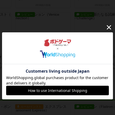
4年弱前
の投稿
4年弱前
の投稿
レビュー
レビュー
スピリッツ・オブ・ザ・フォレスト
ベニス・コネクション
パンデミック：新たな
７色な
１６枚のタイルをつなげて、運河を
ふたりでもプレイできる協
が進み
循環させます。何度もコースを曲げ
ム、評判通り面白いですね
ると、...
ードの山...
約4年前
の投稿
約4年前
の投稿
ルール/インスト
レビュー