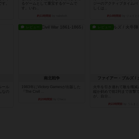
です。
るゲームとして重宝するゲームで
ジーのアクティブタイムバ
す。いわ...
しくは...
約11時間前
by nabekoh
約14時間前
by ジェイと
レビュー
レビュー
南北戦争
ファイアー・ブルズ /
ルール
1983年にVictory Gamesが出版した
火牛を引き連れて敵を殲滅
んなの
『The Civil ...
縦か斜めで前2列まで攻撃
が、自分...
約20時間前
by Chaco
約22時間前
by うらまこ