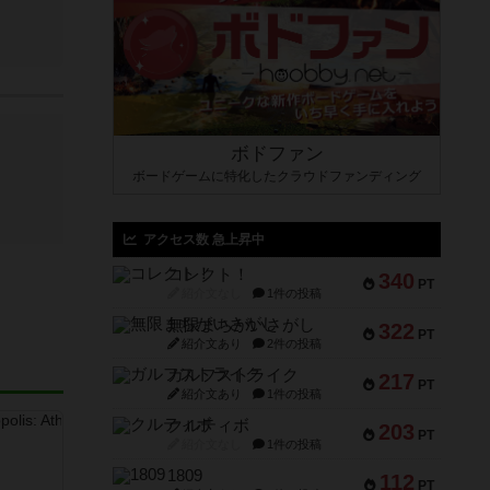
ボドファン
ボードゲームに特化したクラウドファンディング
アクセス数 急上昇中
コレクト！
340
PT
紹介文なし
1件の投稿
無限まちがいさがし
322
PT
紹介文あり
2件の投稿
ガルフストライク
217
PT
紹介文あり
1件の投稿
クルティボ
203
PT
紹介文なし
1件の投稿
1809
112
PT