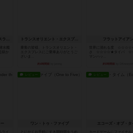
キャプテン・フリップ：イスラ・ボンバ
トランスオリエント・エクスプレス
フラットアイア
潜水艦
乗客の皆様、トランスオリエント・
世界に浸れる度 ☆☆☆☆
監獄か
エクスプレスにご乗車ありがとうご
さ ☆☆☆☆★タイパ ☆
ざいま...
マンハッ...
約4時間前
by jurong
約5時間前
by DKnewyor
レビュー
レビュー
ラー
ワン・トゥ・ファイブ
エコーズ・オブ・タ
るライ
とにかくお手軽にすき間時間をうめ
カードゲームにファイナル