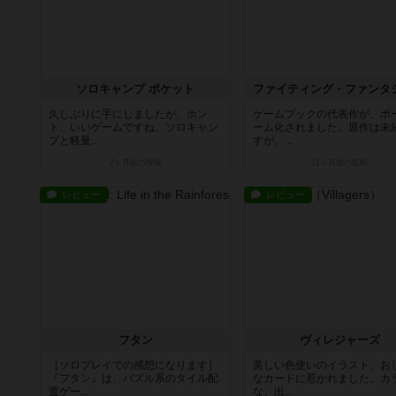
ソロキャンプ ポケット
久しぶりに手にしましたが、ホン
ゲームブックの代表作が、ボ
ト、いいゲームですね。ソロキャン
ーム化されました。原作は未
プと軽量...
すが、...
7ヶ月前
の投稿
11ヶ月前
の投稿
レビュー
レビュー
フタン
ヴィレジャーズ
［ソロプレイでの感想になります］
美しい色使いのイラスト、お
『フタン』は、パズル系のタイル配
なカードに惹かれました。カ
置ゲー...
な、出...