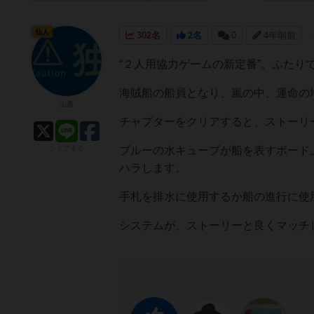
仙人
302名
2名
0
4年弱前
“２人用協力ゲームの新定番”。ふたり
海賊船の船員となり、嵐の中、運命の地
山彦
チャプターをクリアすると、ストーリ
シェアする
ブルーの水キューブが船を表すボード
ハラします。
手札を排水に使用するか船の進行に使
システムが、ストーリーと良くマッチ