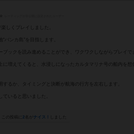
レーティングが非公開に設定されたユーザー
で楽しくプレイしました。
“バンカ島”を目指します。
ーブックを読み進めることができ、ワクワクしながらプレイで
上に増えてくると、水浸しになったカルタマリナ号の船内を想
用するか、タイミングと決断が航海の行方を左右します。
していると思いました。
この投稿に
2
名が
ナイス！
しました