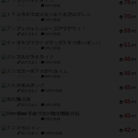
フラットアイアン
75
PT
紹介文なし
2件の投稿
トランスオリエント・エクスプレス
70
PT
紹介文なし
1件の投稿
アンブッシュ！：ムーブアウト！
59
PT
紹介文あり
1件の投稿
キャプテン・フリップ：イスラ・ボンバ
51
PT
紹介文なし
2件の投稿
ガルフストライク
46
PT
紹介文あり
1件の投稿
エコーズ・オブ・タイム
45
PT
紹介文なし
8件の投稿
スカルキング
45
PT
紹介文あり
12件の投稿
海兵隊
45
PT
紹介文あり
1件の投稿
Bitter End ブタペスト救出作戦
45
PT
紹介文なし
1件の投稿
ドコジャン
42
PT
紹介文あり
10件の投稿