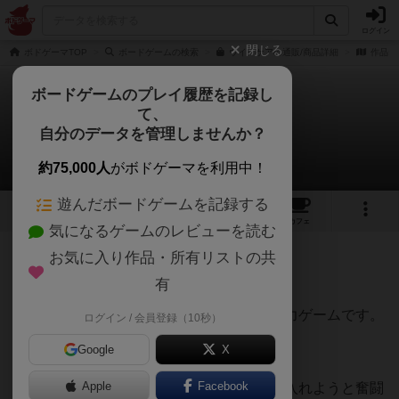
ログイン
閉じる
ボドゲーマTOP
ボードゲームの検索
ウイ・ケアの通販/商品詳細
作品デ
ボードゲームのプレイ履歴を記録し
て、
ウイ・ケア
自分のデータを管理しませんか？
山彦さんのレビュー
約75,000人
がボドゲーマを利用中！
遊んだボードゲームを記録する
6
2
15
トップ
画像
動画
レビュー
カフェ
気になるゲームのレビューを読む
お気に入り作品・所有リストの共
317名
1名
0
4年弱前
有
レーティングが非公開に設定されたユーザー
今の時代、ぜひプレイしていただきたい協力ゲームです。
ログイン / 会員登録（10秒）
Google
X
７台のベッドを持つ病院が舞台です。
Apple
Facebook
医療チームが、１人でも多くの患者を受け入れようと奮闘