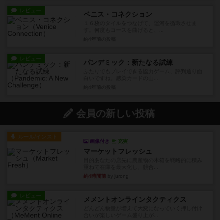
レビュー
ベニス・コネクション
１６枚のタイルをつなげて、運河を循環させま
す。何度もコースを曲げると、...
約4年前
の投稿
レビュー
パンデミック：新たなる試練
ふたりでもプレイできる協力ゲーム、評判通り面
白いですね。感染カードの山...
約4年前
の投稿
会員の新しい投稿
ルール/インスト
画像付き
充実
マーケットフレッシュ
目的あなたの店先に農産物の木箱を戦略的に積み
重ねて在庫を最大化し、競合...
約4時間前
by jurong
レビュー
メメントオンラインタクティクス
どんどん物量が増えて大変になっていく押し付け
合いが楽しいゲーム盛り上が...