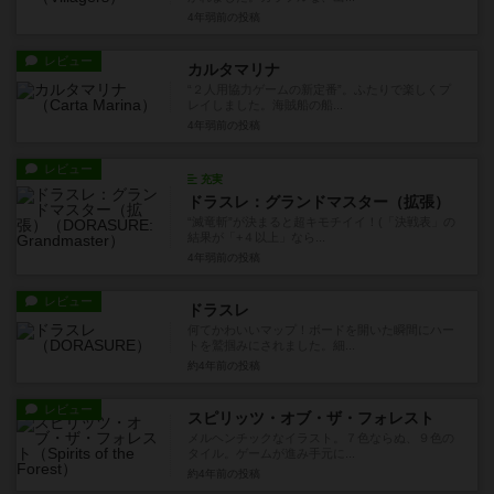
4年弱前
の投稿
レビュー
カルタマリナ
“２人用協力ゲームの新定番”。ふたりで楽しくプ
レイしました。海賊船の船...
4年弱前
の投稿
レビュー
充実
ドラスレ：グランドマスター（拡張）
“滅竜斬”が決まると超キモチイイ！(「決戦表」の
結果が「+４以上」なら...
4年弱前
の投稿
レビュー
ドラスレ
何てかわいいマップ！ボードを開いた瞬間にハー
トを鷲掴みにされました。細...
約4年前
の投稿
レビュー
スピリッツ・オブ・ザ・フォレスト
メルヘンチックなイラスト。７色ならぬ、９色の
タイル。ゲームが進み手元に...
約4年前
の投稿