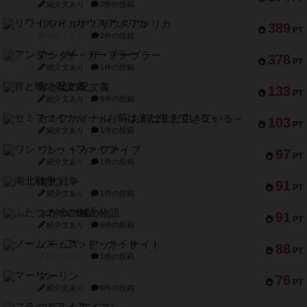
紹介文あり
2件の投稿
リワイルド：サウスアメリカ
389
PT
紹介文なし
2件の投稿
アンダー・ザ・テーブラー
378
PT
紹介文あり
1件の投稿
宵と暁の呪文書
133
PT
紹介文あり
8件の投稿
セミファイナル ～お前はまだ生きている～
103
PT
紹介文あり
1件の投稿
ワン・トゥ・ファイブ
97
PT
紹介文あり
1件の投稿
南北戦争
91
PT
紹介文あり
1件の投稿
ふたつの城の物語
91
PT
紹介文あり
6件の投稿
ノームズ・アット・ナイト
88
PT
紹介文なし
1件の投稿
マーリン
76
PT
紹介文あり
6件の投稿