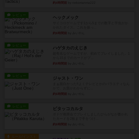
約4時間前
by nekomanma222
レビュー
ヘックメック
サイコロゲームです1から5までの数字と芋虫がか
かれたダイス。これを振っ...
約6時間前
by みいやん
レビュー
ハゲタカのえじき
超有名なゲームですが、初めてプレイしました。1
から15までのカードがプ...
約6時間前
by みいやん
レビュー
ジャスト・ワン
まぁ面白かった‼️よくテレビとかのバラエティなん
かで、お題がわからずに...
約6時間前
by みいやん
レビュー
ピタッコカルタ
ボドゲ相席会でプレイしましたひらがなが書かれ
たカードを2枚まで手をつけ...
約6時間前
by みいやん
ルール/インスト