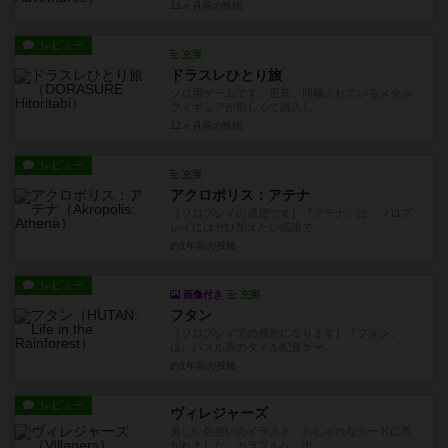
11ヶ月前
の投稿
レビュー
充実
ドラスレひとり旅
ソロ用ゲームです。正直、同梱されているメタル
フィギュアが欲しくて購入し...
12ヶ月前
の投稿
レビュー
充実
アクロポリス：アテナ
［ソロプレイの感想です］『アテナ』は、ソロプ
レイにはぜひ加えたい拡張で...
約1年前
の投稿
レビュー
画像付き
充実
フタン
［ソロプレイでの感想になります］『フタン』
は、パズル系のタイル配置ゲー...
約1年前
の投稿
レビュー
ヴィレジャーズ
美しい色使いのイラスト、おしゃれなカードに惹
かれました。カラフルな、出...