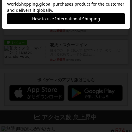
レビュー
画像付き
充実
フラットアイアン
世界に浸れる度 ☆☆☆☆★楽しさ ☆☆☆☆★
タイパ ☆☆☆☆☆マンハッ...
約12時間前
by DKnewyork
レビュー
花火：スターマイン
自分のカードは見えず他のプレイヤーのカードが
見える状態でカードを教えた...
約14時間前
by mob567
ボドゲーマのアプリ版はこちら
アクセス数 急上昇中
無限まちがいさがし
574
PT