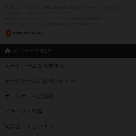
※Apple、Apple のロゴ は、米国および他の国々で登録されたApple Inc.の商標です。
※App Store は、Apple Inc.のサービスマークです。
※Android は、グーグル インコーポレイテッドの商標または登録商標です。
※Google Play とそのロゴは、Google Inc.の商標または登録商標です。
ボドゲーマTOP
ボードゲームを検索する
ボードゲームの新着レビュー
ボードゲーム会情報
メカニクス特集
掲示板・トピックス