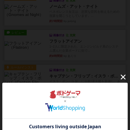
画像付き
充実
ノームズ・アット・ナイト
ベネボレンス女王は、忠実な臣民を称えるための
祝宴を開こうとしています。...
約7時間前
by jurong
レビュー
画像付き
充実
フラットアイアン
1~2人に限定された、エンジンビルド系のシステ
ム選んだ企業ボードに街で...
約8時間前
by あくり
ルール/インスト
画像付き
充実
キャプテン・フリップ：イスラ・ボンバ
イスラ・ボンバを探しに出航!潜水艦を装備し、あ
なたの乗組員を監獄から解...
約10時間前
by jurong
ルール/インスト
画像付き
充実
トランスオリエント・エクスプレス
乗客の皆様、トランスオリエント・エクスプレス
にご乗車ありがとうございま...
約11時間前
by jurong