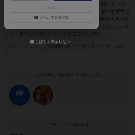
しています。限界ギリギリのところで治療を続けている
または
と、スタッフは自身の感染リスクや肉体的・精神的疲労と
メールで会員登録
も戦わなくてはなりません。他のスタッフの状況も見なが
ら、お互いにサポートし、危機を乗り越えようとしていき
ます。チームの協力なくして達成できません。
しばらく表示しない
『パンデミック』とは対極の視点で作られてたゲームで
す。
この投稿に
1
名が
ナイス！
しました
ナイス！
このレビューの投稿者