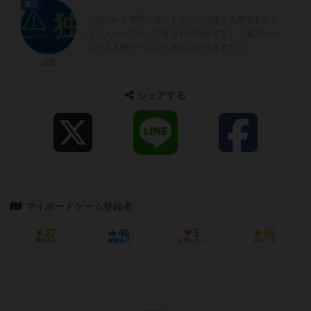
国王
ソロプレイ専門、購入するゲームは１人専用もしく
は１人からプレイできるもののみです。（協力ゲー
ムや２人用ゲームにも興味は有りますが…）
山彦
シェアする
マイボードゲーム登録者
27
40
5
68
興味あり
経験あり
お気に入り
持ってる