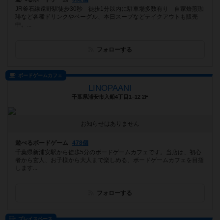
JR釜石線遠野駅徒歩30秒 徒歩1分以内に駐車場多数有り 自家焙煎珈
琲など各種ドリンクやベーグル、本日スープなどテイクアウトも販売
中。...
フォローする
ボードゲームカフェ
LINOPAANI
千葉県浦安市入船4丁目1−12 2F
お知らせはありません
遊べるボードゲーム
478個
千葉県新浦安駅から徒歩5分のボードゲームカフェです。当店は、初心
者から玄人、お子様から大人まで楽しめる、ボードゲームカフェを目指
します...
フォローする
プレイスペース