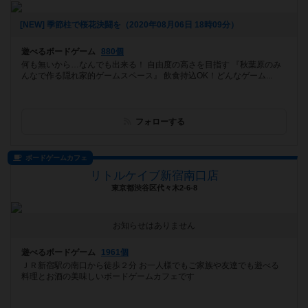
[NEW] 季節柱で桜花決闘を（2020年08月06日 18時09分）
遊べるボードゲーム
880個
何も無いから…なんでも出来る！ 自由度の高さを目指す 『秋葉原のみ
んなで作る隠れ家的ゲームスペース』 飲食持込OK！どんなゲーム...
フォローする
ボードゲームカフェ
リトルケイブ新宿南口店
東京都渋谷区代々木2-6-8
お知らせはありません
遊べるボードゲーム
1961個
ＪＲ新宿駅の南口から徒歩２分 お一人様でもご家族や友達でも遊べる
料理とお酒の美味しいボードゲームカフェです