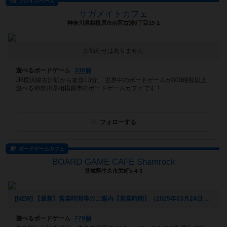
プレイスペース
サガメイトカフェ
神奈川県相模原市南区古淵6丁目19-1
お知らせはありません
遊べるボードゲーム
336個
JR横浜線古淵駅から徒歩13分、 世界中のボードゲームが300種類以上
遊べる神奈川県相模原市のボードゲームカフェです！
フォローする
ボードゲームカフェ
BOARD GAME CAFE Shamrock
茨城県牛久市栄町5-4-3
[NEW] 【最新】営業時間等のご案内【営業時間】（2025年03月24日 13時02分）
遊べるボードゲーム
779個