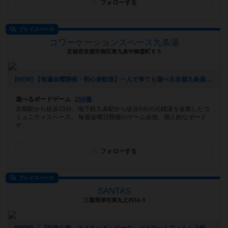
フォローする
プレイスペース
コワーケーションスペース九条湯
京都府京都市南区東九条中御霊町６５
[NEW] 【毎週金曜開催・初心者歓迎】一人で来ても遊べる京都九条湯金曜ボードゲーム会（2023年03月23日 21時37分）
遊べるボードゲーム
259個
京都駅から徒歩15分、地下鉄九条駅から徒歩5分の元銭湯を改装したコ
ミュニティスペース。 毎週金曜日開催のゲーム会他、個人的なボード
ゲ...
フォローする
プレイスペース
SANTAS
三重県津市東丸之内16-3