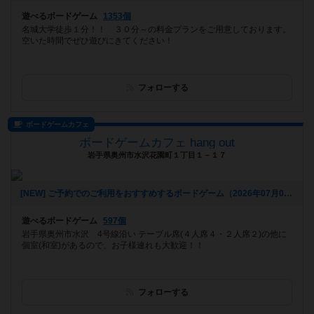
遊べるボードゲーム
1353個
名城大学徒歩１分！！ ３０分～の料金プランをご用意しております。
空いた時間でぜひ遊びにきてください！
フォローする
ボードゲームカフェ
ボードゲームカフェ hang out
岩手県奥州市水沢花園町１丁目１－１７
[NEW] ご予約でのご利用をおすすめするボードゲーム（2026年07月04日 11時59分）
遊べるボードゲーム
597個
岩手県奥州市水沢 4号線沿い テーブル席(４人席４・２人席２)の他に
個室(和室)があるので、お子様連れも大歓迎！！
フォローする