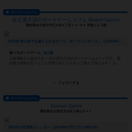
ボードゲームカフェ
名古屋大須のボードゲームカフェ Board Game's
愛知県名古屋市中区大須４丁目１０−８９ 常盤ビル３階
[NEW] 初心者でも盛り上がるゲーム「タンブリンダイス」（2026年07月17日 14時05分）
遊べるボードゲーム
697個
上前津駅から徒歩４分！ 名古屋市大須のボードゲームカフェです。 愛
知最大規模の広々とした空間でゆとりをもって遊んで頂けます！ お...
フォローする
ボードゲームカフェ
Sonnen Spiele
愛知県名古屋市天白区八事山６４１
[NEW] 8月営業カレンダー（2026年07月17日 13時19分）