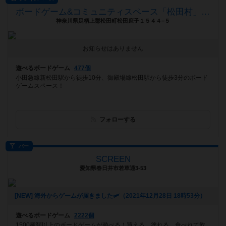
ボードゲーム&コミュニティスペース「松田村」（シャ：クレ）
神奈川県足柄上郡松田町松田庶子１５４４−５
お知らせはありません
遊べるボードゲーム
477個
小田急線新松田駅から徒歩10分、御殿場線松田駅から徒歩3分のボード
ゲームスペース！
フォローする
バー
SCREEN
愛知県春日井市若草通3-53
[NEW] 海外からゲームが届きました🛩（2021年12月28日 18時53分）
遊べるボードゲーム
2222個
1500種類以上のボードゲームが遊べる！買える、塗れる、食べれて飲