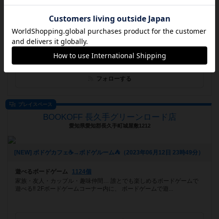
[NEW] 2周年記念キャンペーン開催！（2023年06月30日 16時37分）
遊べるボードゲーム
1010個
名古屋市黒川駅徒歩5分!! 名古屋唯一！カフェ謎、お持ち帰り謎など多
数ご用意いたしております！ ボードゲームたくさんあります！ ...
フォローする
プレイスペース
BOOKOFF 長久手グリーンロード店
愛知県愛知郡長久手町城屋敷1212
[NEW] ボドゲカフェ☕️→ボドゲルーム⛺️（2023年06月12日 23時49分）
遊べるボードゲーム
1124個
家族・友人・カップル・趣味仲間… 誰とでも楽しめるボードゲームで
遊べる‼️ 2Fボードゲームコーナー内に、 ボードゲームで遊...