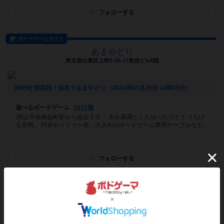
フォローする
ボードゲームカフェ
あまやどり
東京都台東区上野5-25-17東成ビル5階
[NEW] 第四回！浴衣であまやどり（2023年07月29日 14時25分）
遊べるボードゲーム
1071個
JR山手線御徒町駅から徒歩２分！ 木を基調としたゆったりとくつろげ
る空間。 円卓やソファー席、大きめのボードゲーム専用テーブルなど...
フォローする
ボードゲームカフェ
謎解きカフェ＆ボードゲームなぞねこ
愛知県名古屋市北区黒川本通4−47