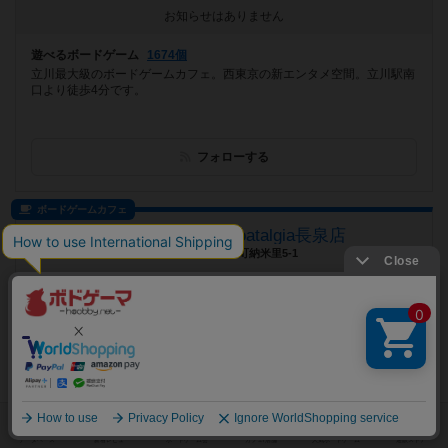
お知らせはありません
遊べるボードゲーム
1674個
立川最大級のボードゲームカフェ。西東京の新エンタメ空間。立川駅南
口より徒歩4分です。
フォローする
ボードゲームカフェ
boardgame cafe noatalgia長泉店
静岡県駿東郡長泉町納米里5-1
お知らせはありません
遊べるボードゲーム
606個
個室でゆったりと楽しむもヨシ！大部屋で大人数で盛り上がるもヨシ！
あなたの楽しいを見つけに来てください♪