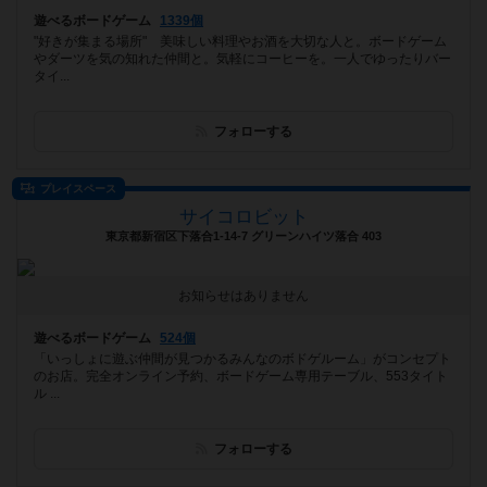
遊べるボードゲーム
1339個
"好きが集まる場所" 美味しい料理やお酒を大切な人と。ボードゲーム
やダーツを気の知れた仲間と。気軽にコーヒーを。一人でゆったりバー
タイ...
フォローする
プレイスペース
サイコロビット
東京都新宿区下落合1-14-7 グリーンハイツ落合 403
お知らせはありません
遊べるボードゲーム
524個
「いっしょに遊ぶ仲間が見つかるみんなのボドゲルーム」がコンセプト
のお店。完全オンライン予約、ボードゲーム専用テーブル、553タイト
ル ...
フォローする