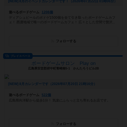
[NEW] 8月のイベントカレンダーです！（2026年07月22日 01時06分）
遊べるボードゲーム
1206個
ディアシュピールのボドゲ1500個を全て引き取ったボードゲームカフ
ェ！ 西濃地域で唯一のボードゲームカフェ！ 広々とした空間で贅沢...
フォローする
プレイスペース
ボードゲームサロン Play on
広島県安芸郡府中町青崎南5-1 かんたろうビル2B
[NEW] 8月カレンダーです（2026年07月20日 21時16分）
遊べるボードゲーム
522個
広島県向洋駅から徒歩1分！ 気楽にふらっと立ち寄れるお店です。
フォローする