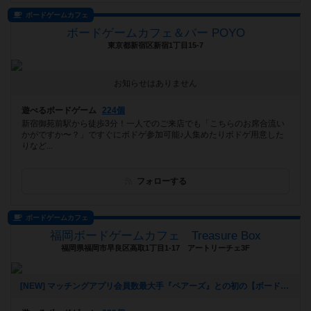
ボードゲームカフェ
ボードゲームカフェ＆バー POYO
東京都新宿区新宿1丁目15-7
お知らせはありません
遊べるボードゲーム
224個
新宿御苑前駅から徒歩3分！一人でのご来店でも「こちらのお席合流い
かがですか〜？」ですぐにボドゲ参加可能♪人集めたりボドゲ用意した
りなど...
フォローする
ボードゲームカフェ
福岡ボードゲームカフェ Treasure Box
福岡県福岡市早良区高取1丁目1-17 アートリーチェ3F
[NEW] マッチングアプリ会員数最大手『ペアーズ』との初の【ボードゲームマッチングイベント】開催決定‼️（2026年01月06日 16時43分）