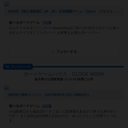
[NEW] 【初心者歓迎】2/8（木）正体隠匿ゲーム「Quest クエスト」をやろう！苦手でも一緒に楽しめます！（2024年02月07日 20時06分）
遊べるボードゲーム
722個
オムライス＆ダイニングバーkurumariは11:30〜23:30までボドゲも遊べ
るオムライスダイニングバー！お食事もお酒もボードゲー...
フォローする
プレイスペース
ボードゲームハウス CLOCK WORK
栃木県小山市駅東通り1−3−15 秋場ビル3F
[NEW] 1周年イベント（2023年08月13日 13時20分）
遊べるボードゲーム
343個
小山駅東口から徒歩2分！すぐ近くに駐車場もあるので車でも来やすい
です！ また店内は約50畳と広めなので、ゆったりとした空間でくつろ
ぎ...