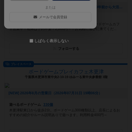
[NEW] 【おすすめボードゲーム】(前編)10周年企画！10年前から大活躍のボードゲーム【#163】をあげました（2026年08月06日 00時03分）
または
メールで会員登録
遊べるボードゲーム
859個
恵比寿駅徒歩8分！平日18～23時、休日13～23時はボードゲームカフ
ェ営業中！相席は予約不要！2,000円～！お気軽に遊びに来てくだ...
しばらく表示しない
フォローする
プレイスペース
ボードゲームプレイカフェ木更津
千葉県木更津市東中央2-10-19 ゆみーる東中央参番館 3階
[NEW] 2026年8月の営業日（2026年07月31日 19時06分）
遊べるボードゲーム
330個
木更津駅東口から徒歩2分。ボードゲーム300種類以上、店長によるお
すすめの紹介やルール説明ありで遊べます。利用料金400円～