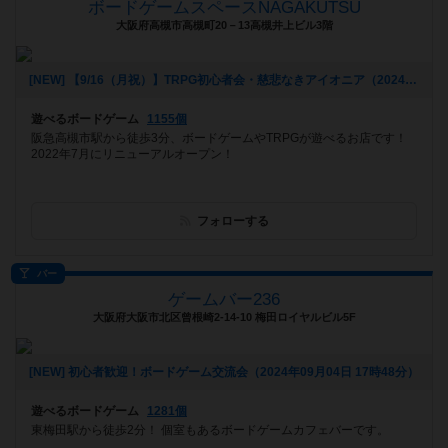
ボードゲームスペースNAGAKUTSU
大阪府高槻市高槻町20－13高槻井上ビル3階
[NEW] 【9/16（月祝）】TRPG初心者会・慈悲なきアイオニア（2024年09月07日 22時01分）
遊べるボードゲーム
1155個
阪急高槻市駅から徒歩3分、ボードゲームやTRPGが遊べるお店です！
2022年7月にリニューアルオープン！
フォローする
バー
ゲームバー236
大阪府大阪市北区曾根崎2-14-10 梅田ロイヤルビル5F
[NEW] 初心者歓迎！ボードゲーム交流会（2024年09月04日 17時48分）
遊べるボードゲーム
1281個
東梅田駅から徒歩2分！ 個室もあるボードゲームカフェバーです。