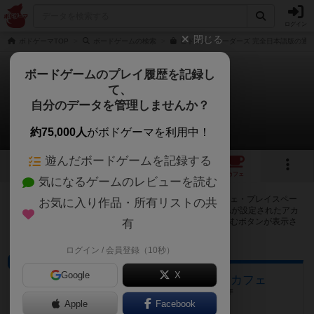
ログイン
閉じる
ボドゲーマTOP
ボードゲームの検索
ヒドゥン・リーダーズ 完全日本語版の通販
ボードゲームのプレイ履歴を記録し
て、
ヒドゥンリーダーズ
自分のデータを管理しませんか？
49店のカフェ/スペースが提供中
約75,000人
がボドゲーマを利用中！
遊んだボードゲームを記録する
4
3
11
49
トップ
画像
動画
レビュー
カフェ
気になるゲームのレビューを読む
ヒドゥンリーダーズで遊ぶことができるボードゲームカフェ・プレイスペー
お気に入り作品・所有リストの共
スが49店登録されています。公開プロフィールの都道府県が設定されたアカ
ウントでログインすると、同じ都道府県内の店舗に絞り込むボタンが表示さ
有
れます。
ログイン / 会員登録（10秒）
ボードゲームカフェ
Google
X
アジトベル 恵比寿のボードゲームカフェ
東京都渋谷区恵比寿1丁目26-17 阿部ビル 4F
Apple
Facebook