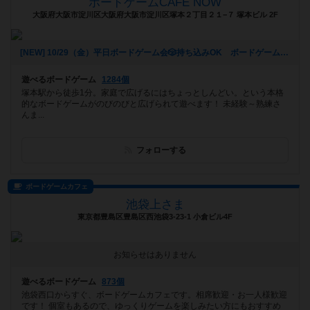
ボードゲームCAFE NOW
大阪府大阪市淀川区大阪府大阪市淀川区塚本２丁目２１−７ 塚本ビル 2F
[NEW] 10/29（金）平日ボードゲーム会🎲持ち込みOK ボードゲームCAFENOW主催《初心者さん、おひとりでの参加歓迎!!》（2021年10月22日 11時04分）
遊べるボードゲーム
1284個
塚本駅から徒歩1分。家庭で広げるにはちょっとしんどい。という本格
的なボードゲームがのびのびと広げられて遊べます！ 未経験～熟練さ
んま...
フォローする
ボードゲームカフェ
池袋上さま
東京都豊島区豊島区西池袋3-23-1 小倉ビル4F
お知らせはありません
遊べるボードゲーム
873個
池袋西口からすぐ、ボードゲームカフェです。相席歓迎・お一人様歓迎
です！ 個室もあるので、ゆっくりゲームを楽しみたい方にもおすすめ