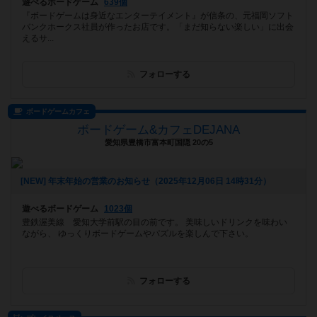
遊べるボードゲーム
639個
『ボードゲームは身近なエンターテイメント』が信条の、元福岡ソフト
バンクホークス社員が作ったお店です。「まだ知らない楽しい」に出会
えるサ...
フォローする
ボードゲームカフェ
ボードゲーム&カフェDEJANA
愛知県豊橋市富本町国隠 20の5
[NEW] 年末年始の営業のお知らせ（2025年12月06日 14時31分）
遊べるボードゲーム
1023個
豊鉄渥美線 愛知大学前駅の目の前です。 美味しいドリンクを味わい
ながら、 ゆっくりボードゲームやパズルを楽しんで下さい。
フォローする