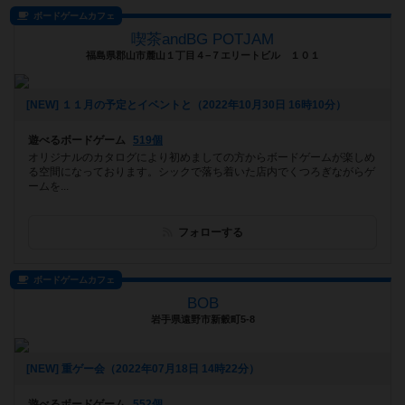
ボードゲームカフェ
喫茶andBG POTJAM
福島県郡山市麓山１丁目４−７エリートビル １０１
[NEW] １１月の予定とイベントと（2022年10月30日 16時10分）
遊べるボードゲーム
519個
オリジナルのカタログにより初めましての方からボードゲームが楽しめ
る空間になっております。シックで落ち着いた店内でくつろぎながらゲ
ームを...
フォローする
ボードゲームカフェ
BOB
岩手県遠野市新穀町5-8
[NEW] 重ゲー会（2022年07月18日 14時22分）
遊べるボードゲーム
552個