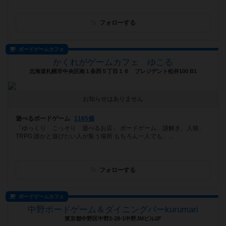
フォローする
ボードゲームカフェ
かくれがゲームカフェ ゆこる
北海道札幌市中央区南１条西５丁目１６ プレジデント松井100 B1
お知らせはありません
遊べるボードゲーム
1165個
「ゆっくり こっそり 遊べるお店」 ボードゲーム、謎解き、人狼、
TRPG 誰かと遊びたい人が集う場所 もちろん一人でも、...
フォローする
ボードゲームカフェ
中野ボードゲーム＆ダイニングバーkurumari
東京都中野区中野2-28-1中野JMビル2F