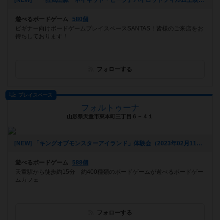
[NEW] 「『狂気山脈 ネイキッド・ピーク』パイロットフィルム上映会 ＆ トークイベント in 津市久居アルスプラザ」関連企画 マーダーミステリー「狂気山脈」会（2023年03月15日 18時43分）
遊べるボードゲーム
580個
ビギナー向けボードゲームプレイスペースSANTAS！皆様のご来店をお
待ちしております！
フォローする
プレイスペース
フォルトゥーナ
山形県天童市東本町三丁目６－４１
[NEW] 「キングオブモンスターアイランド」体験会（2023年02月11日 17時29分）
遊べるボードゲーム
588個
天童駅から徒歩約15分 約400種類のボードゲームが遊べるボードゲー
ムカフェ
フォローする