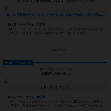
埼玉県さいたま市大宮区宮町４丁目４ 花のシマムラビル ２階
[NEW] 平日重ゲー会【３リングサーカス】（2024年09月01日 15時33分）
遊べるボードゲーム
718個
JELLY JELLY CAFEが埼玉県にやってきました！大宮駅東口から北へま
っすぐ歩いて４分。 明るい雰囲気の店内で、思い出に残る...
フォローする
ボードゲームカフェ
ヤツカノアソビバ
埼玉県草加市氷川町40-1
お知らせはありません
遊べるボードゲーム
501個
ボードゲームカフェ🐝ヤツカノアソビバ🐝です。東武スカイツリーライ
ン草加駅より徒歩10分/オープン！ #ボードゲーム #ボードゲームカフェ