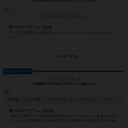
香川県高松市太田上町754-6 サントピア88 2F
お知らせはありません
遊べるボードゲーム
609個
ことでん太田駅から徒歩２分！ マーダーミステリーも遊べるプレイス
ペース。
フォローする
プレイスペース
ボードジェンヌ
兵庫県神戸市中央区三宮町1-7-17三慶ビル2F
[NEW] 「くろげん様」×「ボードジェンヌ」コラボイベント『クロジェンヌ会』（2021年02月13日 14時21分）
遊べるボードゲーム
1932個
【神戸三宮駅】から徒歩約1分の駅近ボードゲームカフェ★遊べるボー
ドゲームは2,000種類以上★46席の広々空間★食べ物の持ち込みOK★...