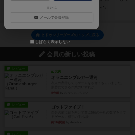
プリントアウトしてご使用ください。
または
続きを読む（2年弱前）
メールで会員登録
ヒドゥンリーダーズのトップに戻る
しばらく表示しない
会員の新しい投稿
レビュー
充実
オラニエンブルガー運河
友人の所持してるゲームをさせてもらいました。
順番にできる作業のいずれか...
5分前
by おっちょこちょい
レビュー
ゴットファイブ！
自分の前に背を向けて並ぶ5枚の手札の数字を当て
るゲーム。相手の手札/場...
約1時間前
by daisdice
レビュー