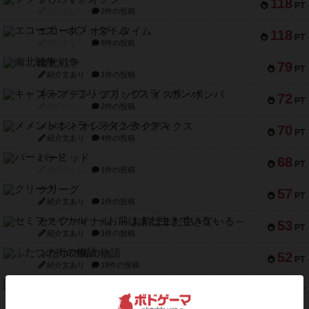
118
PT
紹介文なし
2件の投稿
エコーズ・オブ・タイム
118
PT
紹介文なし
8件の投稿
南北戦争
79
PT
紹介文あり
1件の投稿
キャプテン・フリップ：イスラ・ボンバ
72
PT
紹介文なし
2件の投稿
メメントオンラインタクティクス
70
PT
紹介文あり
4件の投稿
パーミッド
68
PT
紹介文なし
1件の投稿
クリーグ
57
PT
紹介文あり
1件の投稿
セミファイナル ～お前はまだ生きている～
53
PT
紹介文あり
1件の投稿
ふたつの街の物語
52
PT
紹介文あり
18件の投稿
クランク! ：冒険者たち（拡張）
50
PT
紹介文あり
4件の投稿