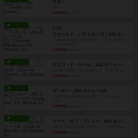
カタン
神ゲー
約2時間前
by アプー
レビュー
充実
ドゥームド・バタリオンズ：ASLモジュール11
『Squad Leader』用の追加マップとして発売され
たマップの#9...
約2時間前
by Chaco
レビュー
クロワ・ド・ゲール：ASLモジュール10
1992年にAvalon Hill社が出版した『Croix de Gu...
約3時間前
by Chaco
レビュー
ガンホー：ASLモジュール9
1992年にAvalon Hill社が出版した『Gung Ho！』
に付...
約3時間前
by Chaco
レビュー
コード・オブ・ブシドー：ASLモジュール8
1991年にAvalon Hill社が出版した『Code of Bus...
約3時間前
by Chaco