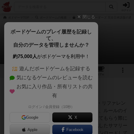
ログイン
閉じる
ボドゲーマTOP
ボードゲームの検索
ヒドゥン・リーダーズ 完全日本語版の通販
ボードゲームのプレイ履歴を記録し
て、
ヒドゥンリーダーズ
自分のデータを管理しませんか？
1件のルール/インスト
約75,000人
がボドゲーマを利用中！
遊んだボードゲームを記録する
4
3
11
49
トップ
画像
動画
レビュー
カフェ
気になるゲームのレビューを読む
お気に入り作品・所有リストの共
神
140名
1名
有
■ヒドゥンリーダーズのサマリー・リファレン
ログイン / 会員登録（10秒）
オグランド
スボードゲーム会を開催した際に、ルールのイ
（Oguland）
Google
X
ンストをしたり、その後プレイしてもらう際に
スムーズに進行できるように作成したサマリー
Apple
Facebook
やリファレンスです。PDFをダウンロードして