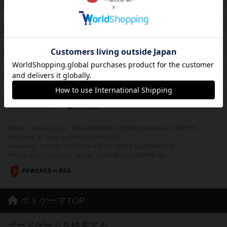
とうほうの！
42
PT
紹介文なし
1件の投稿
スターマイン・ラミー ポケット
42
PT
紹介文あり
2件の投稿
海兵隊
39
PT
紹介文あり
1件の投稿
スーパーストア3000
39
PT
紹介文なし
1件の投稿
フリップ７：復讐心とともに
37
PT
紹介文なし
2件の投稿
※Apple、Apple のロゴ は、米国および他の国々で登録されたApple Inc.の商標です。
※App Store は、Apple Inc.のサービスマークです。
※Android は、グーグル インコーポレイテッドの商標または登録商標です。
※Google Play とそのロゴは、Google Inc.の商標または登録商標です。
ボドゲーマTOP
ボードゲームを検索する