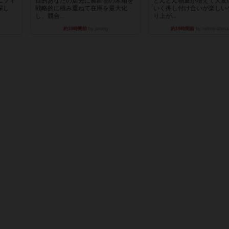
ニツィ
目的あなたの店先に農産物の木箱を
どんどん物量が増えて大変
探し
戦略的に積み重ねて在庫を最大化
いく押し付け合いが楽しい
し、競合...
り上が...
約19時間前
by jurong
約19時間前
by nekomanma