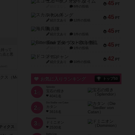
エコーズ・オブ・タイム
45
PT
紹介文なし
8件の投稿
スカルキング
45
PT
紹介文あり
12件の投稿
海兵隊
45
PT
紹介文あり
1件の投稿
Bitter End ブタペスト救出作戦
45
PT
紹介文なし
1件の投稿
上持って
た点と悪
ドコジャン
42
PT
紹介文あり
10件の投稿
land）
お気に入りランキング
トップ50
Splendor
1
宝石の煌き
位
4041名
Die Siedler von Catan
2
カタン
位
3616名
Dominion
3
ドミニオン
位
ティクス
2530名
Battle Line