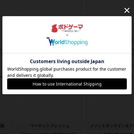
ニューオールド
ニューオールド
つサイ
ゲーム終了時に、「オールドカード
ボードゲームを1,000個以
いはあ
とニューカードのどちらもある」 状
いるユーザー視点で良かっ
態に...
か...
約11時間前
by オグランド（Oguland）
約11時間前
by オグランド（Ogu
ルール/インスト
レビュー
遺跡
マーケットフレッシュ
メメントオンラインタク