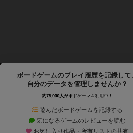
ボードゲームのプレイ履歴を記録して
自分のデータを管理しませんか？
約75,000人
がボドゲーマを利用中！
ボドゲーマTOP
ボードゲーム通販
遊んだボードゲームを記録する
気になるゲームのレビューを読む
ボードゲームを検索する
新作・再入荷情報
お気に入り作品・所有リストの共有
ボードゲームの新着レビュー
定番ボードゲームの通販