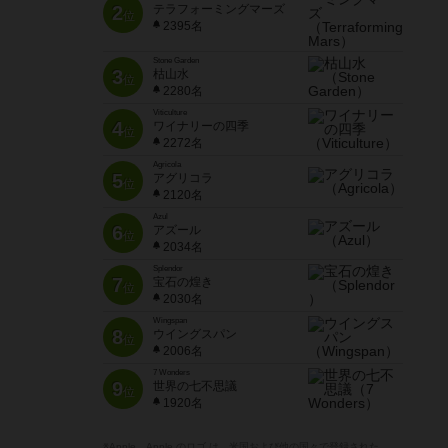
2
テラフォーミングマーズ
位
2395名
Stone Garden
3
枯山水
位
2280名
Viticulture
4
ワイナリーの四季
位
2272名
Agricola
5
アグリコラ
位
2120名
Azul
6
アズール
位
2034名
Splendor
7
宝石の煌き
位
2030名
Wingspan
8
ウイングスパン
位
2006名
7 Wonders
9
世界の七不思議
位
1920名
※Apple、Apple のロゴ は、米国および他の国々で登録された