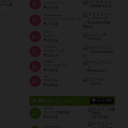
になって
4
バトルライン
位
ゲーム盛
2379名
Terraforming Mars
222
5
テラフォーミングマーズ
位
2371名
6 nimmt!
6
ニムト
位
2202名
Carcassonne
7
カルカソンヌ
位
2191名
Wingspan
8
ウイングスパン
位
2150名
Azul
9
アズール
位
1903名
興味ありランキング
トップ50
SCYTHE
1
サイズ -大鎌戦役-
位
2415名
Terraforming Mars