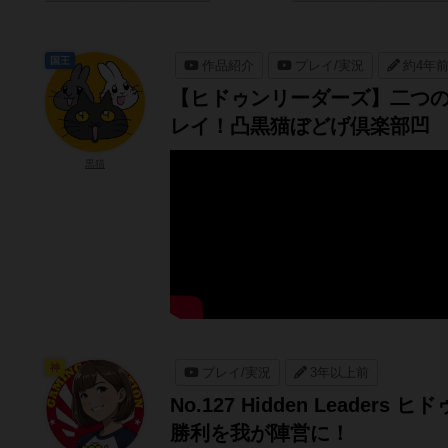
国王
作品紹介
プレイ/実況
約4年
【ヒドゥンリーダーズ】二つ
レイ！凸黒猫ぼどげ倶楽部凹
黒猫
神
プレイ/実況
3年以上前
No.127 Hidden Lea
勝利を我が陣営に！