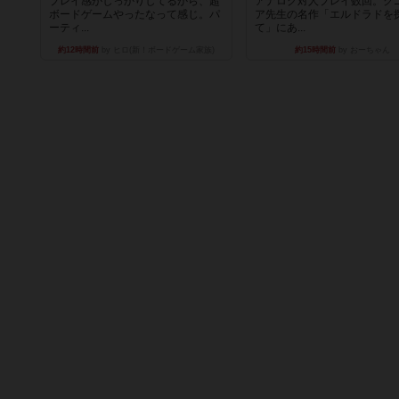
プレイ感がしっかりしてるから、超
アナログ対人プレイ数回。ク
ボードゲームやったなって感じ。パ
ア先生の名作「エルドラドを
ーティ...
て」にあ...
約12時間前
by ヒロ(新！ボードゲーム家族)
約15時間前
by おーちゃん