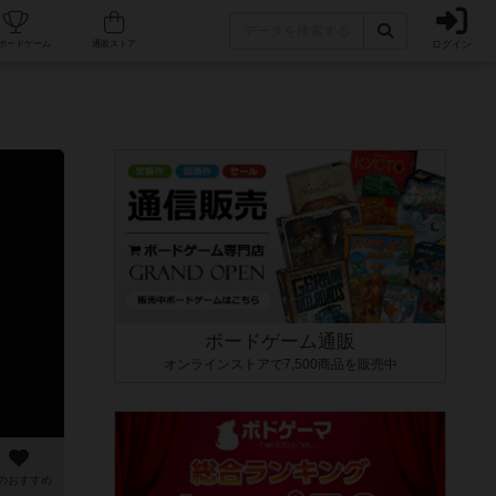
ログイン
カフェ/店舗
人気ボードゲーム
通販ストア
ボードゲーム通販
オンラインストアで7,500商品を販売中
のおすすめ