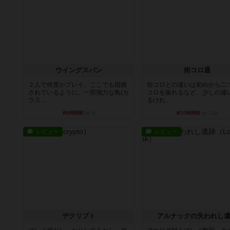
ウイングスパン
街コロ通
２人で何度かプレイ。ここでも指摘
街コロとの違いは初めから二
されているように、一部強力な鳥(カ
コロを振れるなど、少しの違
ラス...
るけれ...
約6時間前
by S
約10時間前
by くみ
レビュー
レビュー
デクリプト
アルナックの失われし