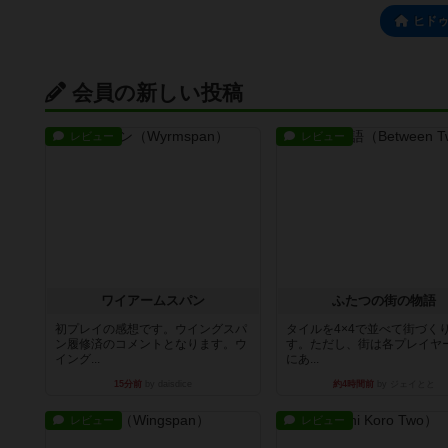
ヒド
会員の新しい投稿
レビュー
レビュー
ワイアームスパン
ふたつの街の物語
初プレイの感想です。ウイングスパ
タイルを4×4で並べて街づく
ン履修済のコメントとなります。ウ
す。ただし、街は各プレイヤ
イング...
にあ...
15分前
by daisdice
約4時間前
by ジェイとと
レビュー
レビュー