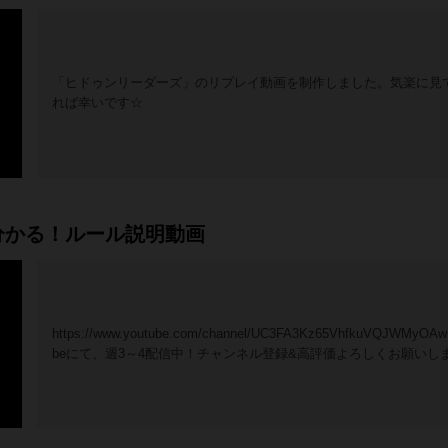
「ヒドゥンリーダーズ」のリプレイ動画を制作しました。気楽に見
れば幸いです☆
分かる！ルール説明動画
https://www.youtube.com/channel/UC3FA3Kz65VhfkuVQJWMyOAw
beにて、週3～4配信中！チャンネル登録&高評価よろしくお願いし