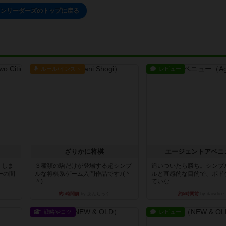
ゥンリーダーズのトップに戻る
ルール/インスト
レビュー
ざりかに将棋
エージェントアベニ
りしま
３種類の駒だけが登場する超シンプ
追いついたら勝ち。シンプ
ーの間
ルな将棋系ゲーム入門作品です♪(＾
ルと直感的な目的で、ボド
＾)...
ていな...
約5時間前
by あんちっく
約5時間前
by daisdice
戦略やコツ
レビュー