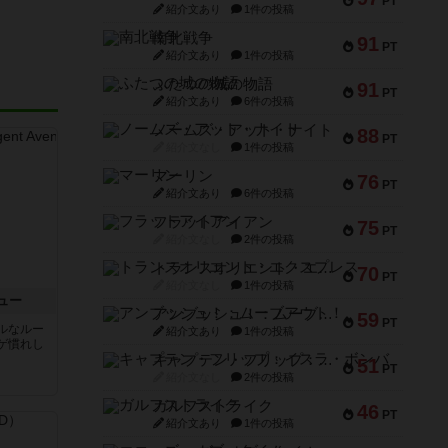
PT
紹介文あり
1件の投稿
南北戦争
91
PT
紹介文あり
1件の投稿
ふたつの城の物語
91
PT
紹介文あり
6件の投稿
ノームズ・アット・ナイト
88
PT
紹介文なし
1件の投稿
マーリン
76
PT
紹介文あり
6件の投稿
フラットアイアン
75
PT
紹介文なし
2件の投稿
トランスオリエント・エクスプレス
70
PT
紹介文なし
1件の投稿
ュー
アンブッシュ！：ムーブアウト！
59
PT
ルなルー
紹介文あり
1件の投稿
ゲ慣れし
キャプテン・フリップ：イスラ・ボンバ
51
PT
紹介文なし
2件の投稿
ガルフストライク
46
PT
紹介文あり
1件の投稿