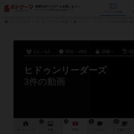
世界のボードゲームを楽しもう！
ボードゲーム専門の総合情報サイト
データベース
検
ボドゲーマTOP
ボードゲームの検索
ヒドゥン・リーダーズ 完全日本語版の通
2人～6人
20分～40分
10歳～
2
ヒドゥンリーダーズ
3件の動画
4
3
11
49
ゲーム
トップ
画像
動画
レビュー
店舗/
カフェ