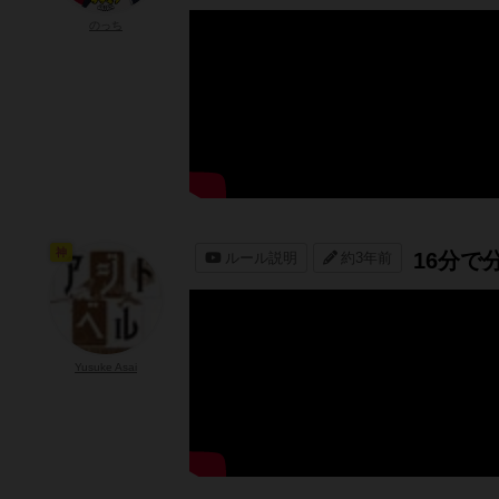
のっち
神
16分で
ルール説明
約3年前
Yusuke Asai