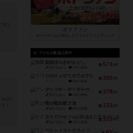
て頂け
ボドファン
ボードゲームに特化したクラウドファンディング
アクセス数 急上昇中
無限まちがいさがし
574
PT
紹介文あり
2件の投稿
リワイルド：サウスアメリカ
389
PT
紹介文なし
2件の投稿
アンダー・ザ・テーブラー
378
PT
紹介文あり
1件の投稿
 YouTu
宵と暁の呪文書
133
ます！
PT
紹介文あり
8件の投稿
セミファイナル ～お前はまだ生きている～
103
PT
紹介文あり
1件の投稿
ワン・トゥ・ファイブ
97