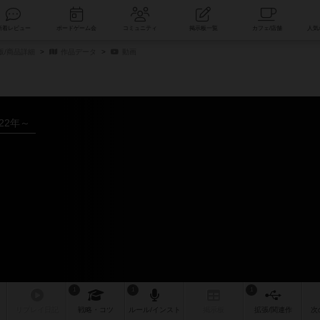
索
新着レビュー
ボードゲーム会
コミュニティ
掲示板一覧
販/商品詳細
作品データ
動画
022年～
1
1
1
リプレイ
日記
戦略
・コツ
ルール
/インスト
掲示板
拡張/関連
作
次