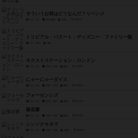
そういうお前はどうなんだ？リベンジ
3人～6人
20分前後
12歳～
2022年～
トリビアル・パスート：ディズニー・ファミリー版
2人～20人
7歳～
ネクストステーション：ロンドン
1人～4人
25分～30分
8歳～
2022年～
にゃーにゃーダイス
2人～4人
20分～25分
8歳～
2025年～
フォーセンシズ
2人～3人
10分～20分
8歳～
2017年～
菊花賽
2人～4人
15分～20分
8歳～
2017年～
シンソクキネマ
2人～6人
10分～15分
10歳～
2024年～