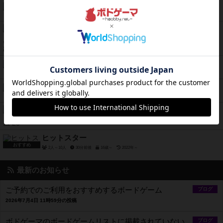
死体と温泉
4人～5人
60分前後
15歳～
2021年～
赤ずきん、舞踏会で死体と出会う。
4人用
120分前後
15歳～
2023年～
田んぼウォーズ
1人用
15分～30分
7歳～
2020年～
免疫レンジャー
1人～4人
20分前後
5歳～
2020年～
リスボン・トラム 28
2人～4人
45分～60分
8歳～
2021年～
ヒットスター
おすすめ
2人～10人
30分前後
16歳～
2022年～
最新のお知らせ
ご予約でのご利用をおすすめするボードゲーム
ブログ
2026年7月4日 11時59分の投稿
ボドゲーマのボードゲームリストに掲載されていない
ブログ