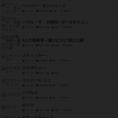
ペーパー・ダンジョンズ
1人～8人
30分前後
10歳～
2020年～
パズル・ザ・大稲埕 / ダーダオチェン
1人～4人
45分～60分
10歳～
2015年～
4人の容疑者～湯けむりに消えた謎
2人～5人
30分～45分
10歳～
2016年～
スティッキー
2人～4人
10分前後
6歳～
2000年～
カラダウォー
2人～4人
10分～15分
10歳～
コリドール ミニ
2人～4人
15分前後
8歳～
1997年～
バブルス
2人～4人
15分前後
6歳～
2015年～
ガメラ
2人～4人
30分～60分
10歳～
2025年～
ぬすっとキャット