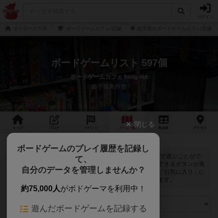
ログイン
ボドゲーマTOP
ボードゲームカフェ/店舗
岩手県のボードゲームカフェ/店舗
ボードゲームリスト 597個
ボードゲームカフェ hang out
岩手県奥州市
閉じる
トップ
ブログ
イベント
ゲーム
一覧
料金
表
アクセス
ボードゲームのプレイ履歴を記録し
ボードゲームカフェ hang outでは
597
個のボードゲームで遊ぶことがで
て、
きます。ログインすると自分のマイボードゲームに登録できるボタンが表
自分のデータを管理しませんか？
示されます。また、マイボードゲームの「興味あり」と「お気に入り」に
該当するボードゲームがピックアップされるようになります。
約75,000人
がボドゲーマを利用中！
遊んだボードゲームを記録する