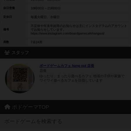
休日営業
10時00分～21時00分
定休日
毎週火曜日、水曜日
不定休や年末年始等のお知らせは主にインスタグラムのアカウント
備考
でお知らせしています。
https://www.instagram.com/boardgamecafehangout/
席数
7卓24席
スタッフ
ボードゲームカフェ hang out 店長
店長
ゆったり、まったり遊べるカフェ 地域の子供や家族で
ワイワイ遊べるカフェを目指しています
ボドゲーマTOP
ボードゲームを検索する