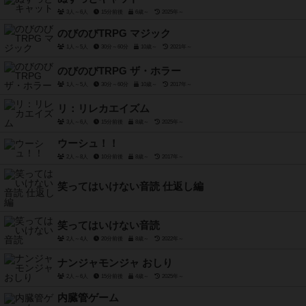
3人～6人
15分前後
6歳～
2025年～
のびのびTRPG マジック
1人～5人
30分～60分
10歳～
2021年～
のびのびTRPG ザ・ホラー
1人～5人
30分～60分
10歳～
2017年～
リ：リレカエイズム
3人～6人
15分前後
8歳～
2025年～
ウーシュ！！
2人～8人
10分前後
8歳～
2017年～
笑ってはいけない音読 仕返し編
笑ってはいけない音読
2人～4人
20分前後
8歳～
2022年～
ナンジャモンジャ おしり
2人～6人
15分前後
4歳～
2025年～
内臓管ゲーム