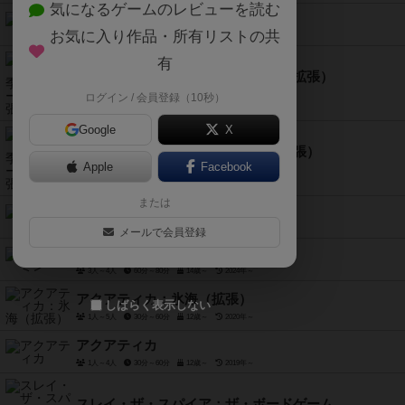
気になるゲームのレビューを読む
ドミニオン：旭日
お気に入り作品・所有リストの共
2人～4人
30分前後
14歳～
2024年～
有
ワイナリーの四季：ザ・ワールド（拡張）
1人～6人
60分～120分
13歳～
2022年～
ログイン / 会員登録（10秒）
Google
X
ワイナリーの四季：トスカーナ（拡張）
Apple
Facebook
1人～6人
60分～150分
14歳～
2016年～
または
ワイナリーの四季
1人～6人
45分～90分
13歳～
2013年～
メールで会員登録
オーシェミン
3人～4人
60分～80分
14歳～
2024年～
アクアティカ：氷海（拡張）
しばらく表示しない
1人～5人
30分～60分
12歳～
2020年～
アクアティカ
1人～4人
30分～60分
12歳～
2019年～
スレイ・ザ・スパイア：ザ・ボードゲーム