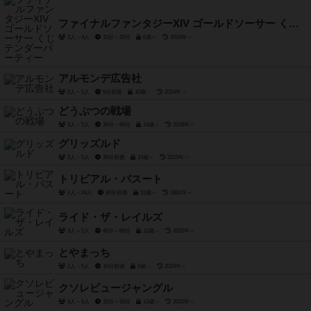
ファイナルファンタジーXIV ゴールドソーサー くじテンダーパーティー
2人～4人
10分～20分
6歳～
2019年～
アルモンデ広告社
2人～5人
5分前後
10歳～
2024年～
どうぶつの戦場
3人～5人
30分～60分
14歳～
2019年～
グリッズルド
2人～5人
30分前後
14歳～
2015年～
トリビアル・パスート
2人～24人
90分前後
12歳～
1981年～
ライド・ザ・レイルズ
3人～5人
45分～60分
12歳～
2020年～
とやまっち
2人～5人
10分前後
6歳～
2024年～
クソレビュージャングル
3人～6人
15分～30分
13歳～
2025年～