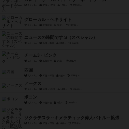
1人～4人
30分～150分
12歳～
2023年～
グローカル・ヘキサイト
2人～4人
30分前後
12歳～
1998年～
ニュースの時間です S（スペシャル）
3人～6人
20分～30分
10歳～
2023年～
チーム3・ピンク
3人～6人
30分前後
14歳～
2019年～
四国
3人～8人
30分～40分
8歳～
2018年～
アークス
2人～4人
60分～120分
14歳～
2024年～
ポコン
2人～4人
15分前後
6歳～
2021年～
ソクラテスラ～キメラティック偉人バトル～拡張版 神々の宴
2人～6人
10分～20分
10歳～
2019年～