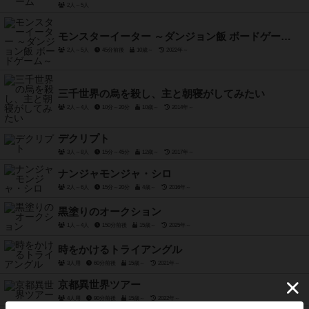
2人～5人
モンスターイーター ～ダンジョン飯 ボードゲーム～
2人～5人
45分前後
10歳～
2022年～
三千世界の烏を殺し、主と朝寝がしてみたい
2人～4人
10分～20分
10歳～
2014年～
デクリプト
3人～8人
15分～45分
12歳～
2017年～
ナンジャモンジャ・シロ
2人～6人
15分～20分
4歳～
2016年～
黒塗りのオークション
1人～4人
150分前後
15歳～
2025年～
時をかけるトライアングル
3人用
60分前後
15歳～
2021年～
京都異世界ツアー
4人用
90分前後
15歳～
2022年～