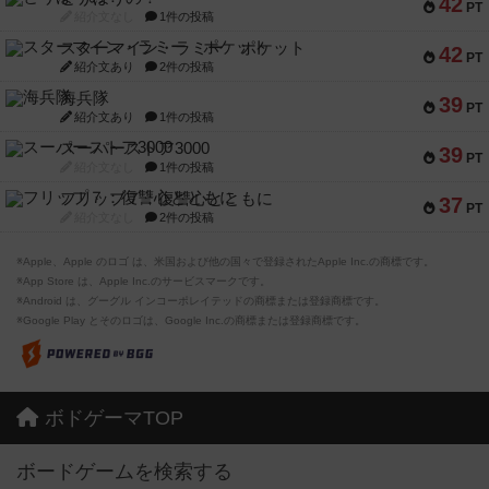
42
PT
紹介文なし
1件の投稿
スターマイン・ラミー ポケット
42
PT
紹介文あり
2件の投稿
海兵隊
39
PT
紹介文あり
1件の投稿
スーパーストア3000
39
PT
紹介文なし
1件の投稿
フリップ７：復讐心とともに
37
PT
紹介文なし
2件の投稿
※Apple、Apple のロゴ は、米国および他の国々で登録されたApple Inc.の商標です。
※App Store は、Apple Inc.のサービスマークです。
※Android は、グーグル インコーポレイテッドの商標または登録商標です。
※Google Play とそのロゴは、Google Inc.の商標または登録商標です。
ボドゲーマTOP
ボードゲームを検索する