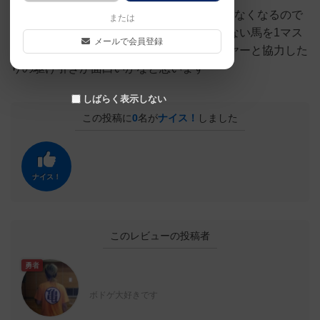
1度進めた馬はすべての馬が進むまで動かせなくなるので
または
勝たせたい馬を大きく進めたり勝たせたくない馬を1マス
メールで会員登録
移動で抑えたり同じ馬に賭けてる他プレイヤーと協力した
りの駆け引きが面白いかなと思います
しばらく表示しない
この投稿に
0
名が
ナイス！
しました
ナイス！
このレビューの投稿者
勇者
ボドゲ大好きです