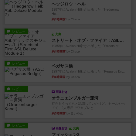
ヘッジロウ・ヘル
1987年にAvalon Hill社が出版した『Hedgerow
He...
約4時間前
by Chaco
レビュー
充実
ストリート・オブ・ファイア：ASLデラックスモジュール1
1985年にAvalon Hill社が出版した『Streets of ...
約4時間前
by Chaco
レビュー
ペガサス橋
1997年にAvalon Hill社が出版した『Pegasus Bri...
約4時間前
by Chaco
レビュー
画像付き
オラニエンブルガー運河
存在をうっすらと認識していたけど、セールやっ
てて、2人専用でワカプレと...
約5時間前
by みいやん
レビュー
画像付き
充実
フィッシェン2