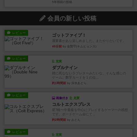
5年弱前
の投稿
会員の新しい投稿
レビュー
ゴットファイブ！
運要素があり楽しめました。またやりたいです。
40分前
by 金賢守(キムヒョンス)
レビュー
充実
ダブルナイン
雑に死なないラブレターみたいな、そんな感じの
ゲーム。数字カードを１の位...
約1時間前
by 深水あどら
レビュー
画像付き
充実
コルトエクスプレス
星7軽〜中量級を中心にプレイするゲーマーの感想
です。ボードゲーム会にて...
約2時間前
by おとん
レビュー
充実