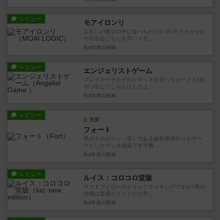
レビュー
モアイロンリ
お互いの衝立の中に並べられた5つのモアイがそれ
ぞれ左右どちらを向いてる...
約4年前
の投稿
レビュー
エンジェリストゲーム
プレイヤーそれぞれがデッキを持ってカードを1枚
ずつ出してじゃんけんのよ...
約4年前
の投稿
レビュー
充実
フォート
男の子のロマン（笑）である秘密基地作りをテー
マとしたデッキ構築です手番...
約4年前
の投稿
レビュー
ルイス：コロコロ堂版
マストフォローのトリックテイキングですが1番の
特徴は普通のトリテだと手...
約4年前
の投稿