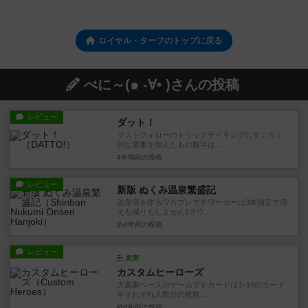
ロイヤル・ターフのトップに戻る
べに～(๑ -∀• )さんの投稿
レビュー
ダット！
マストフォローのトリックテイキングにすごろく
的な要素を加えたもの数字は...
4年弱前
の投稿
レビュー
新版 ぬくみ温泉繁盛記
温泉宿を作るワカプレですワーカーは3体固定で増
えも減りもしません1ラウ...
約4年前
の投稿
レビュー
充実
カスタムヒーローズ
大富豪ベースのゲームですカードは1~10のカード
をそれぞれ人数分の枚数...
約4年前
の投稿