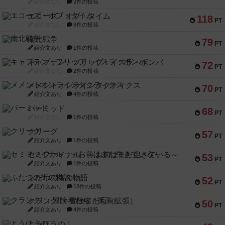
紹介文なし
2件の投稿
エコーズ・オブ・タイム
118
PT
紹介文なし
8件の投稿
南北戦争
79
PT
紹介文あり
1件の投稿
キャプテン・フリップ：イスラ・ボンバ
72
PT
紹介文なし
2件の投稿
メメントオンラインタクティクス
70
PT
紹介文あり
4件の投稿
パーミッド
68
PT
紹介文なし
1件の投稿
クリーグ
57
PT
紹介文あり
1件の投稿
セミファイナル ～お前はまだ生きている～
53
PT
紹介文あり
1件の投稿
ふたつの街の物語
52
PT
紹介文あり
18件の投稿
クランク! ：冒険者たち（拡張）
50
PT
紹介文あり
4件の投稿
とうほうの！