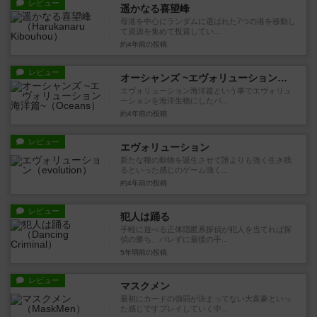
レビュー
遥かなる喜望峰
母港を中心にランダムに選ばれた7つの港を移動し
て資源を集めて投資してい...
約4年前
の投稿
レビュー
オーシャンズ ~エヴォリューション海洋篇~
エヴォリューション海洋篇という事でエヴォリュ
ーションを海洋生物にしたバ...
約4年前
の投稿
レビュー
エヴォリューション
新たな種の動物を誕生させて誰よりも強く生き残
るといった感じのゲーム強く...
約4年前
の投稿
レビュー
犯人は踊る
手軽に遊べる正体隠匿系探偵が犯人を当てれば探
偵の勝ち、バレずに最後の手...
5年弱前
の投稿
レビュー
マスクメン
最初にカードの強弱が決まってない大富豪といっ
た感じですプレイしていく中...