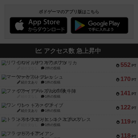
ボドゲーマのアプリ版はこちら
アクセス数 急上昇中
リワイルド：サウスアメリカ
552
PT
紹介文なし
2件の投稿
マーケットフレッシュ
170
PT
紹介文あり
1件の投稿
ファイアー・ブルズ / 火牛陣
141
PT
紹介文なし
1件の投稿
ワン・トゥ・ファイブ
122
PT
紹介文あり
1件の投稿
トランスオリエント・エクスプレス
119
PT
紹介文なし
1件の投稿
フラットアイアン
118
PT