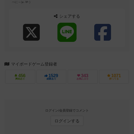
べに～(๑ -∀• )
シェアする
マイボードゲーム登録者
456
1529
343
1071
興味あり
経験あり
お気に入り
持ってる
ログイン/会員登録でコメント
ログインする