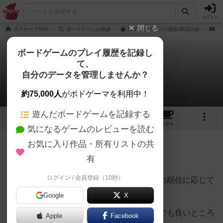
ログイン
閉じる
ボドゲーマTOP
ボードゲームの検索
ロイヤルターフの通販/商品詳細
作
ボードゲームのプレイ履歴を記録し
て、
ロイヤル・ターフ
自分のデータを管理しませんか？
べに～(๑ -∀• )さんのレビュー
約75,000人
がボドゲーマを利用中！
遊んだボードゲームを記録する
14
2
32
156
トップ
画像
動画
レビュー
カフェ
気になるゲームのレビューを読む
お気に入り作品・所有リストの共
341名
0名
0
5年弱前
有
ログイン / 会員登録（10秒）
ダイスを振って馬を進めて自分が賭けた馬の順位に応じて
配当がもらえる競馬ゲーム
Google
X
面白いのは進める馬は自分が賭けてない馬でも良いところ
Apple
Facebook