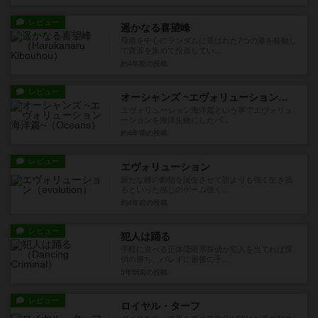
レビュー
遥かなる喜望峰
母港を中心にランダムに選ばれた7つの港を移動し
て資源を集めて投資してい...
約4年前
の投稿
レビュー
オーシャンズ ~エヴォリューション海洋篇~
エヴォリューション海洋篇という事でエヴォリュ
ーションを海洋生物にしたバ...
約4年前
の投稿
レビュー
エヴォリューション
新たな種の動物を誕生させて誰よりも強く生き残
るといった感じのゲーム強く...
約4年前
の投稿
レビュー
犯人は踊る
手軽に遊べる正体隠匿系探偵が犯人を当てれば探
偵の勝ち、バレずに最後の手...
5年弱前
の投稿
レビュー
ロイヤル・ターフ