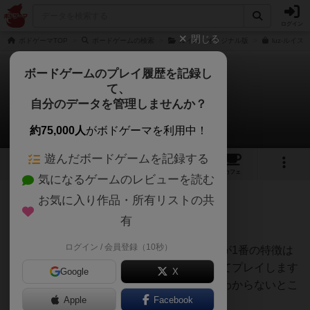
ログイン
閉じる
ボドゲーマTOP
ボードゲームの検索
ルイス：オリジナル版
luz-ルイス
ボードゲームのプレイ履歴を記録し
て、
ルイス：コロコロ堂版
自分のデータを管理しませんか？
べに～(๑ -∀• )さんのレビュー
約75,000人
がボドゲーマを利用中！
遊んだボードゲームを記録する
5
6
60
トップ
画像
動画
レビュー
カフェ
気になるゲームのレビューを読む
お気に入り作品・所有リストの共
199名
2名
0
約4年前
有
ログイン / 会員登録（10秒）
マストフォローのトリックテイキングですが1番の特徴は
普通のトリテだと手札のスートと数字を見てプレイします
Google
X
がこれは手札のスートはわかるけど数字はわからないとこ
Apple
Facebook
ろ