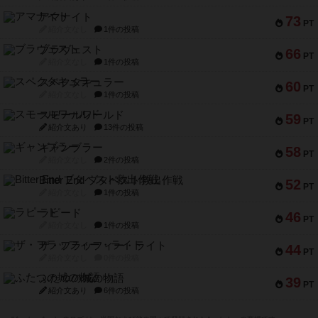
アマナイト
73
PT
紹介文なし
1件の投稿
ブラヴェスト
66
PT
紹介文なし
1件の投稿
スペクタキュラー
60
PT
紹介文なし
1件の投稿
スモールワールド
59
PT
紹介文あり
13件の投稿
ギャンブラー
58
PT
紹介文なし
2件の投稿
Bitter End ブタペスト救出作戦
52
PT
紹介文なし
1件の投稿
ラピード
46
PT
紹介文なし
1件の投稿
ザ・フラッフィー・ライト
44
PT
紹介文なし
0件の投稿
ふたつの城の物語
39
PT
紹介文あり
6件の投稿