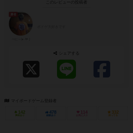
このレビューの投稿者
勇者
ボドゲ大好きです
べに～(๑ -∀• )
シェアする
マイボードゲーム登録者
142
478
114
332
興味あり
経験あり
お気に入り
持ってる