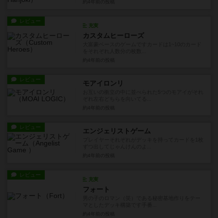
約4年前
の投稿
レビュー
充実
カスタムヒーローズ
大富豪ベースのゲームですカードは1~10のカード
をそれぞれ人数分の枚数...
約4年前
の投稿
レビュー
モアイロンリ
お互いの衝立の中に並べられた5つのモアイがそれ
ぞれ左右どちらを向いてる...
約4年前
の投稿
レビュー
エンジェリストゲーム
プレイヤーそれぞれがデッキを持ってカードを1枚
ずつ出してじゃんけんのよ...
約4年前
の投稿
レビュー
充実
フォート
男の子のロマン（笑）である秘密基地作りをテー
マとしたデッキ構築です手番...
約4年前
の投稿