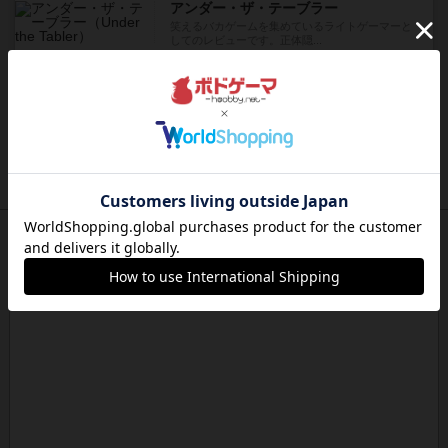
アンダー・ザ・テーブラー
笑えるバカゲームを集めているライトゲーマーと
してのレビューです。正体隠...
約11時間前
by toyota
レビュー
充実
ワン・トゥ・ファイブ
とにかくお手軽にすき間時間をうめるゲームとし
て重宝するゲームです。いわ...
約12時間前
by nabekoh