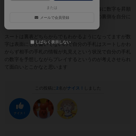
または
手札を配るときに隣のプレイヤーにスート毎に数字を昇順
もしくは降順に並べてもらって自分の手札の裏側を自分に
メールで会員登録
向けて持ちます
スートは裏表どちらからでもわかるようになってますが数
しばらく表示しない
字は表面にしか書いてないので自分の手札はスートしかわ
からず相手の手札の情報が丸見えという状況で自分の手札
の数字を予想しながらプレイするというのが考えさせられ
て面白いとこかなと思います
この投稿に
2
名が
ナイス！
しました
ナイス！