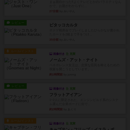
まぁ面白かった‼️よくテレビとかのバラエティなん
かで、お題がわからずに...
27分前
by みいやん
レビュー
ピタッコカルタ
ボドゲ相席会でプレイしましたひらがなが書かれ
たカードを2枚まで手をつけ...
35分前
by みいやん
ルール/インスト
画像付き
充実
ノームズ・アット・ナイト
ベネボレンス女王は、忠実な臣民を称えるための
祝宴を開こうとしています。...
約1時間前
by jurong
レビュー
画像付き
充実
フラットアイアン
1~2人に限定された、エンジンビルド系のシステ
ム選んだ企業ボードに街で...
約2時間前
by あくり
ルール/インスト
画像付き
充実
キャプテン・フリップ：イスラ・ボンバ