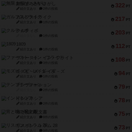
無限まちがいさがし
322
PT
紹介文あり
2件の投稿
ガルフストライク
217
PT
紹介文あり
1件の投稿
クルティボ
203
PT
紹介文なし
1件の投稿
1809
112
PT
紹介文あり
1件の投稿
ファースト・イン・フライト
108
PT
紹介文あり
3件の投稿
モズビ－ズ・レイダ－ズ
94
PT
紹介文あり
1件の投稿
テンプテーション
79
PT
紹介文なし
2件の投稿
インドネシア
78
PT
紹介文あり
2件の投稿
宵と暁の呪文書
75
PT
紹介文あり
8件の投稿
リスボン・トラム 28
73
PT
紹介文あり
9件の投稿