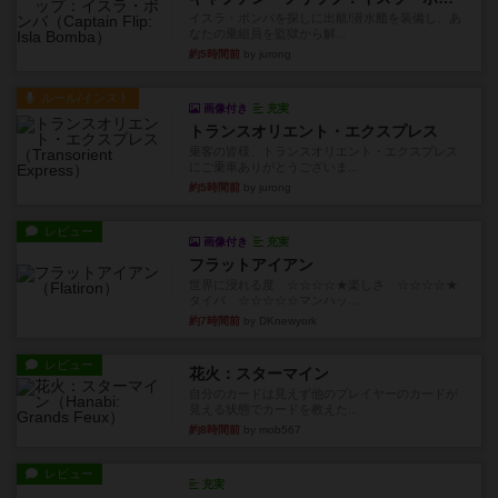
イスラ・ボンバを探しに出航!潜水艦を装備し、あ
なたの乗組員を監獄から解...
約5時間前
by jurong
ルール/インスト
画像付き
充実
トランスオリエント・エクスプレス
乗客の皆様、トランスオリエント・エクスプレス
にご乗車ありがとうございま...
約5時間前
by jurong
レビュー
画像付き
充実
フラットアイアン
世界に浸れる度 ☆☆☆☆★楽しさ ☆☆☆☆★
タイパ ☆☆☆☆☆マンハッ...
約7時間前
by DKnewyork
レビュー
花火：スターマイン
自分のカードは見えず他のプレイヤーのカードが
見える状態でカードを教えた...
約8時間前
by mob567
レビュー
充実