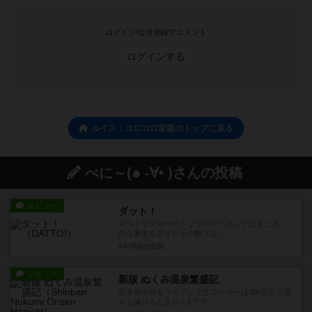
ログイン/会員登録でコメント
ログインする
ルイス：コロコロ堂版のトップに戻る
べに～(๑ -∀• )さんの投稿
レビュー
ダット！
マストフォローのトリックテイキングにすごろく
的な要素を加えたもの数字は...
4年弱前
の投稿
レビュー
新版 ぬくみ温泉繁盛記
温泉宿を作るワカプレですワーカーは3体固定で増
えも減りもしません1ラウ...