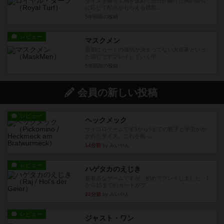
ダイスを振って馬を進めて自分が賭けた馬の順位
に応じて配当がもらえる競馬...
5年弱前
の投稿
レビュー
マスクメン
最初にカードの強弱が決まってない大富豪といっ
た感じですプレイしていく中...
5年弱前
の投稿
会員の新しい投稿
レビュー
ヘックメック
サイコロゲームです1から5までの数字と芋虫がか
かれたダイス。これを振っ...
14分前
by みいやん
レビュー
ハゲタカのえじき
超有名なゲームですが、初めてプレイしました。1
から15までのカードがプ...
22分前
by みいやん
レビュー
ジャスト・ワン