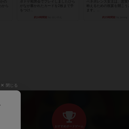
とかの
ボドゲ相席会でプレイしましたひら
ベネボレンス女王は、忠実
わから
がなが書かれたカードを2枚まで手
称えるための祝宴を開こう
をつけ...
ます。...
約14時間前
by みいやん
約15時間前
by jurong
閉じる
、
おすすめボードゲーム