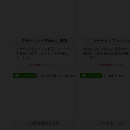
アルナックの失われし遺跡
マーケットフレッシ
アナログ対人プレイ数回。クニツィ
目的あなたの店先に農産物の
ア先生の名作「エルドラドを探し
戦略的に積み重ねて在庫を最
て」にあ...
し、競合...
約7時間前
by おーちゃん
約12時間前
by jurong
レビュー
レビュー
ハゲタカのえじき
ジャスト・ワン