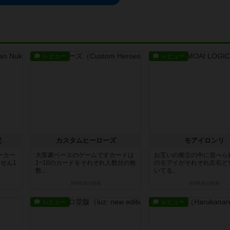
レビュー
レビュー
記
カスタムヒーローズ
モアイロンリ
ーカー
大富豪ベースのゲームですカードは
お互いの衝立の中に並べら
せん1
1~10のカードをそれぞれ人数分の枚
のモアイがそれぞれ左右ど
数...
いてる...
約4年前
の投稿
約4年前
の投稿
レビュー
レビュー