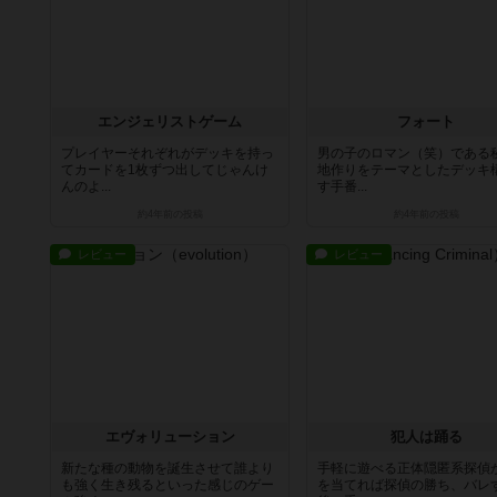
エンジェリストゲーム
フォート
プレイヤーそれぞれがデッキを持っ
男の子のロマン（笑）である
てカードを1枚ずつ出してじゃんけ
地作りをテーマとしたデッキ
んのよ...
す手番...
約4年前
の投稿
約4年前
の投稿
レビュー
レビュー
エヴォリューション
犯人は踊る
新たな種の動物を誕生させて誰より
手軽に遊べる正体隠匿系探偵
も強く生き残るといった感じのゲー
を当てれば探偵の勝ち、バレ