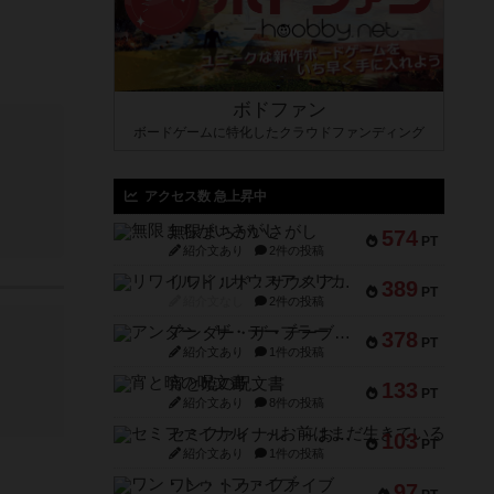
ボドファン
ボードゲームに特化したクラウドファンディング
アクセス数 急上昇中
無限まちがいさがし
574
PT
紹介文あり
2件の投稿
リワイルド：サウスアメリカ
389
PT
紹介文なし
2件の投稿
アンダー・ザ・テーブラー
378
PT
紹介文あり
1件の投稿
宵と暁の呪文書
133
PT
紹介文あり
8件の投稿
セミファイナル ～お前はまだ生きている～
103
PT
紹介文あり
1件の投稿
ワン・トゥ・ファイブ
97