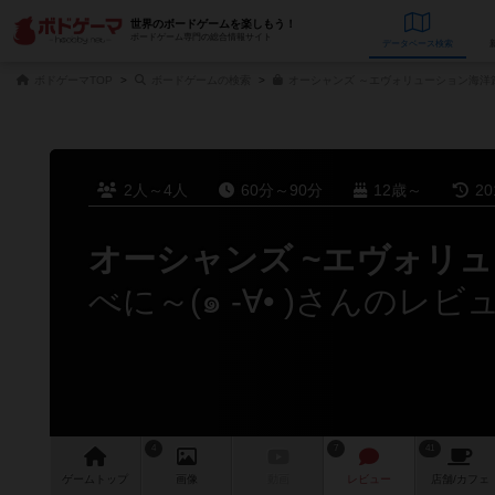
世界のボードゲームを楽しもう！
ボードゲーム専門の総合情報サイト
データベース
検
ボドゲーマTOP
ボードゲームの検索
オーシャンズ ～エヴォリューション海洋篇
2人～4人
60分～90分
12歳～
2
オーシャンズ ~エヴォリ
べに～(๑ -∀• )さんのレビ
4
7
41
ゲーム
トップ
画像
動画
レビュー
店舗/
カフェ