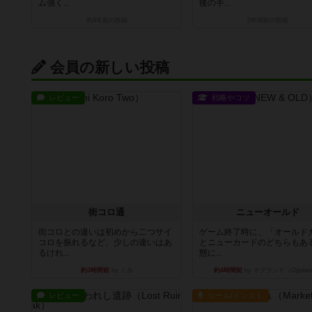
ム強く...
後の手...
約4年前
の投稿
5年弱前
の投稿
会員の新しい投稿
レビュー
戦略やコツ
街コロ通
ニューオールド
街コロとの違いは初めから二つサイ
ゲーム終了時に、「オールド
コロを振れるなど、少しの違いはあ
とニューカードのどちらもある
るけれ...
態に...
約3時間前
by くみ
約4時間前
by オグランド（Ogulan
レビュー
ルール/インスト