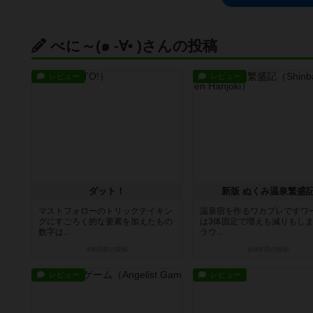
べに～(๑ -∀• )さんの投稿
レビュー
レビュー
ダット！
新版 ぬくみ温泉繁盛
マストフォローのトリックテイキン
温泉宿を作るワカプレですワ
グにすごろく的な要素を加えたもの
は3体固定で増えも減りもしま
数字は...
ラウ...
4年弱前
の投稿
約4年前
の投稿
レビュー
レビュー