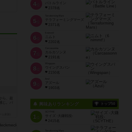
4
バトルライン
位
2378名
Terraforming Mars
5
テラフォーミングマーズ
位
2371名
6 nimmt!
6
ニムト
位
2202名
Carcassonne
7
カルカソンヌ
位
2191名
Wingspan
8
ウイングスパン
位
2150名
Azul
9
アズール
位
1903名
から、超
感じ。パ
興味ありランキング
トップ50
SCYTHE
ーム家族)
1
サイズ -大鎌戦役-
位
2415名
Terraforming Mars