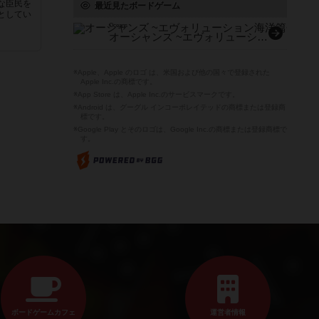
な臣民を
最近見たボードゲーム
としてい
Oceans
オーシャンズ ~エヴォリューション海洋篇~
※Apple、Apple のロゴ は、米国および他の国々で登録された
Apple Inc.の商標です。
※App Store は、Apple Inc.のサービスマークです。
※Android は、グーグル インコーポレイテッドの商標または登録商
標です。
※Google Play とそのロゴは、Google Inc.の商標または登録商標で
す。
ボードゲームカフェ
運営者情報