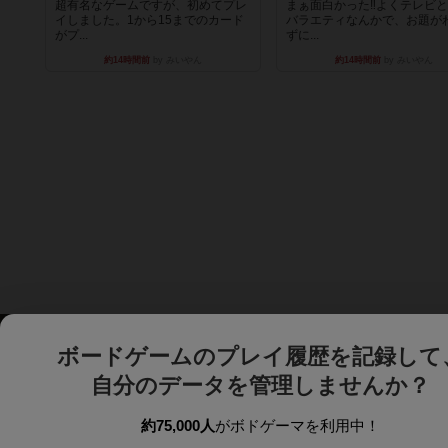
超有名なゲームですが、初めてプレ
まぁ面白かった‼️よくテレビ
イしました。1から15までのカード
バラエティなんかで、お題が
がプ...
ずに...
約14時間前
by みいやん
約14時間前
by みいやん
ボードゲームのプレイ履歴を記録して
自分のデータを管理しませんか？
約75,000人
がボドゲーマを利用中！
ボドゲーマTOP
ボードゲーム通販