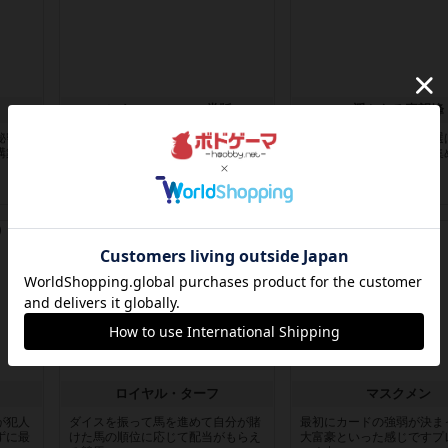
ルイス：コロコロ堂版
遥かなる喜望峰
秘密基
マストフォローのトリックテイキン
母港を中心にランダムに選
構築で
グですが1番の特徴は普通のトリテ
つの港を移動して資源を集
だと手...
してい...
約4年前
の投稿
約4年前
の投稿
レビュー
レビュー
ロイヤル・ターフ
マスクメン
が犯人
ダイスを振って馬を進めて自分が賭
最初にカードの強弱が決ま
ずに最
けた馬の順位に応じて配当がもらえ
大富豪といった感じですプ