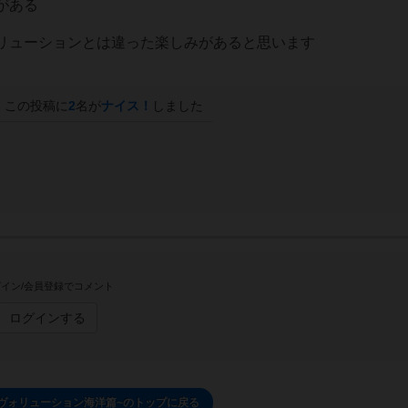
がある
リューションとは違った楽しみがあると思います
この投稿に
2
名が
ナイス！
しました
イン/会員登録でコメント
ログインする
エヴォリューション海洋篇~のトップに戻る