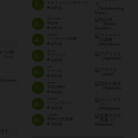
2
テラフォーミングマーズ
位
2395名
Stone Garden
3
枯山水
位
2281名
Viticulture
4
ワイナリーの四季
位
2272名
Agricola
5までの数
5
アグリコラ
。これを
位
2120名
Azul
6
アズール
位
2034名
Splendor
7
宝石の煌き
位
2029名
Wingspan
8
ウイングスパン
位
2006名
7 Wonders
9
世界の七不思議
位
1920名
ナイト