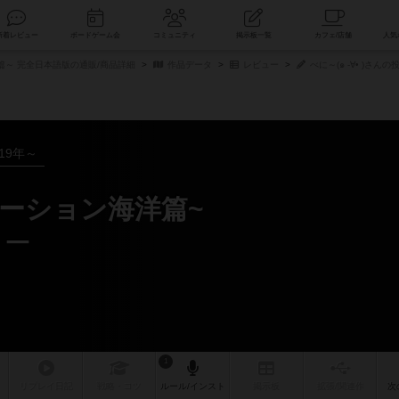
索
新着レビュー
ボードゲーム会
コミュニティ
掲示板一覧
～ 完全日本語版の通販/商品詳細
作品データ
レビュー
べに～(๑ -∀• )さんの
019年～
ューション海洋篇~
ュー
1
リプレイ
日記
戦略
・コツ
ルール
/インスト
掲示板
拡張/関連
作
次