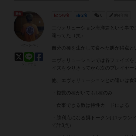
勇者
549名
2名
0
約4年前
エヴォリューション海洋篇という事で
違ってた（笑）
べに～(๑ -∀• )
自分の種を生かして食べた餌が得点と
エヴォリューションでは各フェイズを
シェアする
イズをやりきってから次のプレイヤー
他、エヴォリューションとの違いは食
・複数の種がいても1種のみ
・食事できる数は特性カードによる
・勝利点になる餌トークンは1ラウン
で計3点）