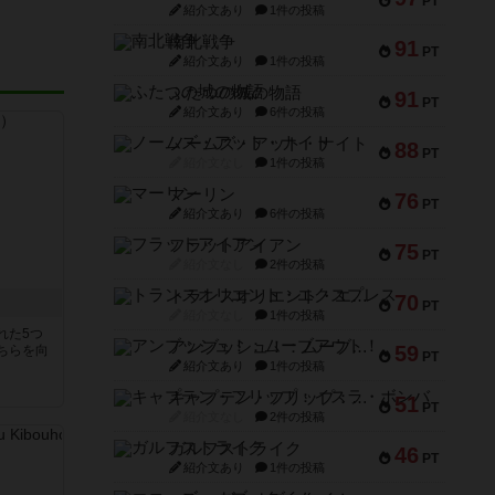
PT
紹介文あり
1件の投稿
南北戦争
91
PT
紹介文あり
1件の投稿
ふたつの城の物語
91
PT
紹介文あり
6件の投稿
ノームズ・アット・ナイト
88
PT
紹介文なし
1件の投稿
マーリン
76
PT
紹介文あり
6件の投稿
フラットアイアン
75
PT
紹介文なし
2件の投稿
トランスオリエント・エクスプレス
70
PT
紹介文なし
1件の投稿
れた5つ
アンブッシュ！：ムーブアウト！
59
ちらを向
PT
紹介文あり
1件の投稿
キャプテン・フリップ：イスラ・ボンバ
51
PT
紹介文なし
2件の投稿
ガルフストライク
46
PT
紹介文あり
1件の投稿