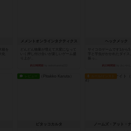
ュ
メメントオンラインタクティクス
ヘックメック
木箱を
どんどん物量が増えて大変になって
サイコロゲームです1から
大化
いく押し付け合いが楽しいゲーム盛
字と芋虫がかかれたダイス
り上が...
振っ...
約12時間前
by nekomanma222
約13時間前
by みいやん
レビュー
ルール/インスト
ピタッコカルタ
ノームズ・アット・