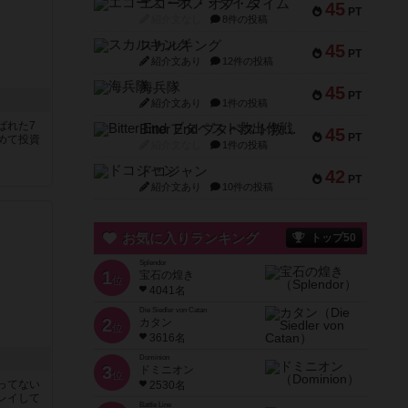
エコーズ・オブ・タイム
45
PT
紹介文なし
8件の投稿
スカルキング
45
PT
紹介文あり
12件の投稿
海兵隊
45
PT
紹介文あり
1件の投稿
ばれた7
Bitter End ブタペスト救出作戦
45
PT
めて投資
紹介文なし
1件の投稿
ドコジャン
42
PT
紹介文あり
10件の投稿
お気に入りランキング
トップ50
Splendor
1
宝石の煌き
位
4041名
Die Siedler von Catan
2
カタン
位
3616名
Dominion
3
ドミニオン
位
ってない
2530名
レイして
Battle Line