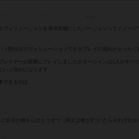
エヴォリューションを海洋生物にしたバージョンってイメージ
いう部分はエヴォリューションですがプレイの流れがまったく
プレイヤーが順番にプレイしましたがオーシャンは1人がすべ
という流れになります
事できるのは
ドに自分の種からひとつずつ（例えば種が3ついたらそれぞれか