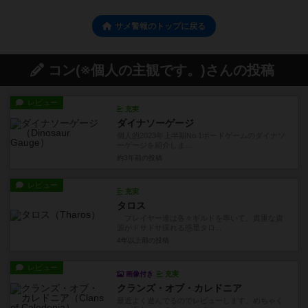
サメ警報のトップに戻る
コン(※個人の主観です。)さんの投稿
レビュー
充実
ダイナソーゲージ
個人的2023年上半期No.1ボードゲームのダイナソ
ーゲージを紹介しま...
約3年前
の投稿
レビュー
充実
タロス
プレイヤー達は各々ギルドを率いて、貴重な資
源がドサドサ採れる惑星タロ...
4年以上前
の投稿
レビュー
画像付き
充実
クランズ・オブ・カレドニア
最近よく遊んでるのでレビューします。めちゃく