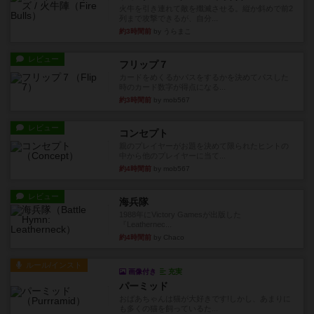
火牛を引き連れて敵を殲滅させる。縦か斜めで前2
列まで攻撃できるが、自分...
約3時間前
by うらまこ
レビュー
フリップ７
カードをめくるかパスをするかを決めてパスした
時のカード数字が得点になる...
約3時間前
by mob567
レビュー
コンセプト
親のプレイヤーがお題を決めて限られたヒントの
中から他のプレイヤーに当て...
約4時間前
by mob567
レビュー
海兵隊
1988年にVictory Gamesが出版した
『Leathernec...
約4時間前
by Chaco
ルール/インスト
画像付き
充実
パーミッド
おばあちゃんは猫が大好きです!しかし、あまりに
も多くの猫を飼っているた...