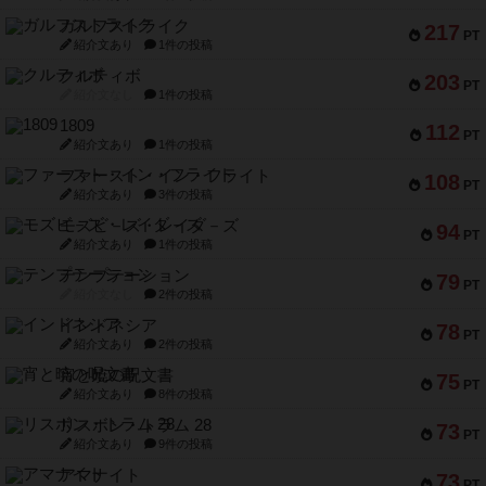
ガルフストライク
217
PT
紹介文あり
1件の投稿
クルティボ
203
PT
紹介文なし
1件の投稿
1809
112
PT
紹介文あり
1件の投稿
ファースト・イン・フライト
108
PT
紹介文あり
3件の投稿
モズビ－ズ・レイダ－ズ
94
PT
紹介文あり
1件の投稿
テンプテーション
79
PT
紹介文なし
2件の投稿
インドネシア
78
PT
紹介文あり
2件の投稿
宵と暁の呪文書
75
PT
紹介文あり
8件の投稿
リスボン・トラム 28
73
PT
紹介文あり
9件の投稿
アマナイト
73
PT