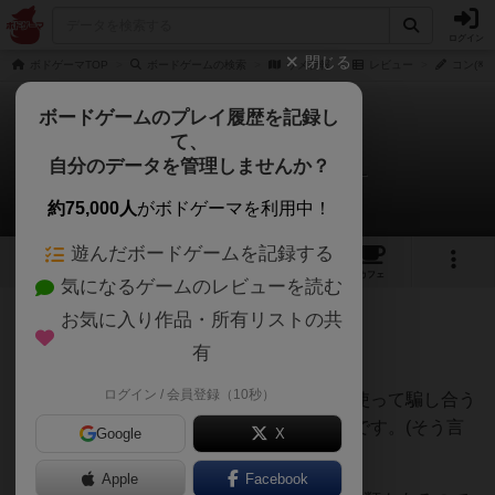
ログイン
閉じる
ボドゲーマTOP
ボードゲームの検索
サメ警報
レビュー
コン(※
ボードゲームのプレイ履歴を記録し
て、
サメ警報
自分のデータを管理しませんか？
コン(※個人の主観です。)さんのレビュー
約75,000人
がボドゲーマを利用中！
遊んだボードゲームを記録する
4
5
20
トップ
画像
動画
レビュー
カフェ
気になるゲームのレビューを読む
お気に入り作品・所有リストの共
298名
0名
9年以上前
有
ログイン / 会員登録（10秒）
サメとイルカ、たった二種類のカードを使って騙し合う
と言う、『少しクセのある』カードゲームです。(そう言
Google
X
うの好きな人は即買いですよw)
Apple
Facebook