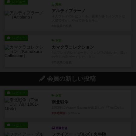
レビュー
充実
アルティプラーノ
４人プレイのレビューを。要素が多くインストは
大変ですが、やってみるとそ...
8年弱前
の投稿
レビュー
充実
カマクラコレクション
4人プレイのレビューを。ジレンマの効いた、濃い
カラミの良ゲーでした。自...
8年弱前
の投稿
会員の新しい投稿
レビュー
充実
南北戦争
1983年にVictory Gamesが出版した『The Civil ...
約1時間前
by Chaco
レビュー
画像付き
ファイアー・ブルズ / 火牛陣