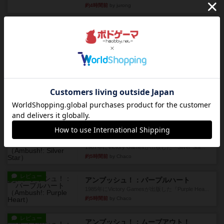
約4時間前
by jurong
レビュー
画像付き
オラパ・マイン
お気に入りのplayte製です。オラパスペースから
やり、気に入りました...
約4時間前
by くみ
レビュー
マーリン
４人プレイ。インスト1時間プレイ2時間半。結構
ダイス運と手札のカード運...
約5時間前
by oliber
レビュー
アンブッシュ！：シルバースター
1987年にVictory Gamesが出版した『Silver Sta...
約5時間前
by Chaco
レビュー
アンブッシュ！：パープルハート
1985年にVictory Gamesが出版した『Purple Hea...
約5時間前
by Chaco
レビュー
アンブッシュ！：ムーブアウト！