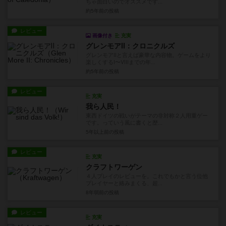
ちゃ面白いのでオススメです...
約5年前
の投稿
レビュー
画像付き
充実
グレンモアⅡ：クロニクルズ
グレンモアⅡと言えば豪華な内容物。ゲームをより
楽しくするⅠ〜Ⅷまでの年...
約5年前
の投稿
レビュー
充実
我ら人民！
東西ドイツの戦いがテーマの非対称２人用重ゲー
です。っていう風に書くと歴...
5年以上前
の投稿
レビュー
充実
クラフトワーゲン
４人プレイのレビューを。これでもかと言う位他
プレイヤーと絡みまくる、超...
8年弱前
の投稿
レビュー
充実