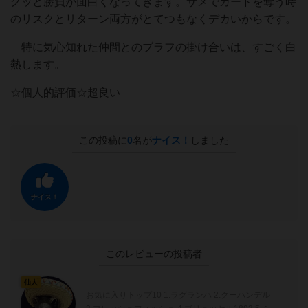
グッと勝負が面白くなってきます。サメでカードを奪う時
のリスクとリターン両方がとてつもなくデカいからです。
特に気心知れた仲間とのブラフの掛け合いは、すごく白
熱します。
☆個人的評価☆超良い
この投稿に
0
名が
ナイス！
しました
ナイス！
このレビューの投稿者
仙人
お気に入りトップ10 1.ラグランハ 2.クーハンデル