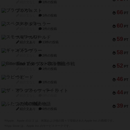
紹介文なし
1件の投稿
ブラヴェスト
66
PT
紹介文なし
1件の投稿
スペクタキュラー
60
PT
紹介文なし
1件の投稿
スモールワールド
59
PT
紹介文あり
13件の投稿
ギャンブラー
58
PT
紹介文なし
2件の投稿
Bitter End ブタペスト救出作戦
52
PT
紹介文なし
1件の投稿
ラピード
46
PT
紹介文なし
1件の投稿
ザ・フラッフィー・ライト
44
PT
紹介文なし
0件の投稿
ふたつの城の物語
39
PT
紹介文あり
6件の投稿
※Apple、Apple のロゴ は、米国および他の国々で登録されたApple Inc.の商標です。
※App Store は、Apple Inc.のサービスマークです。