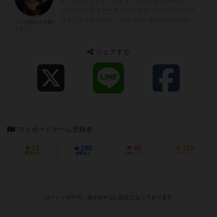
3.フレッシュフィッシュ 4.ブリュッセル1893 5.ミ
ニゴルフデザイナー 6.スレイザスパイア 7.ハンザテ
ウトニカ 8.クランク！カタコンベ 9.カーソンシテ...
コン(※個人の主観
です。)
シェアする
マイボードゲーム登録者
73
290
40
179
興味あり
経験あり
お気に入り
持ってる
コメントが不可、表示されない設定となっております