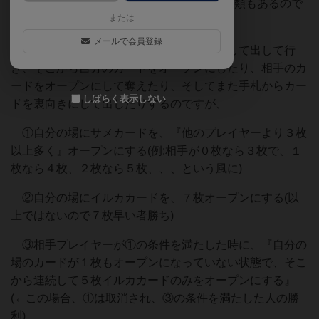
勝利条件はカードゲームのくせに(？)三種類もあるので
または
すが、ここにも若干クセがあります。
メールで会員登録
手札から１枚ずつ場にカードを裏向きにして出して行
き、そこから自分のカードをオープンにしたり、相手のカ
ードをオープンにして奪えたり、そしてまた手札からカー
しばらく表示しない
ドを裏向きにして出したりするのですが、
①自分の場にサメカードを、『他のプレイヤーより３枚
以上多く』オープンにする(例:相手が０枚なら３枚で、１
枚なら４枚、２枚なら５枚、、、という風に)
②自分の場にイルカカードを、７枚オープンにする(以
上ではないので７枚早い者勝ち)
③相手プレイヤーが①の条件を満たした時に、『自分の
場のカードが１枚もオープンになっていない状態で、そこ
から連続して５枚イルカカードのみをオープンにする』
(←この場合、①は取消され、③の条件を満たした人の勝
利)