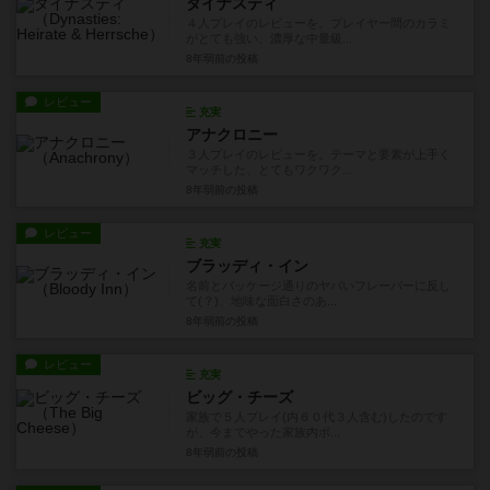
ダイナスティ
４人プレイのレビューを。プレイヤー間のカラミ
がとても強い、濃厚な中量級...
8年弱前
の投稿
レビュー
充実
アナクロニー
３人プレイのレビューを。テーマと要素が上手く
マッチした、とてもワクワク...
8年弱前
の投稿
レビュー
充実
ブラッディ・イン
名前とパッケージ通りのヤバいフレーバーに反し
て(？)、地味な面白さのあ...
8年弱前
の投稿
レビュー
充実
ビッグ・チーズ
家族で５人プレイ(内６０代３人含む)したのです
が、今までやった家族内ボ...
8年弱前
の投稿