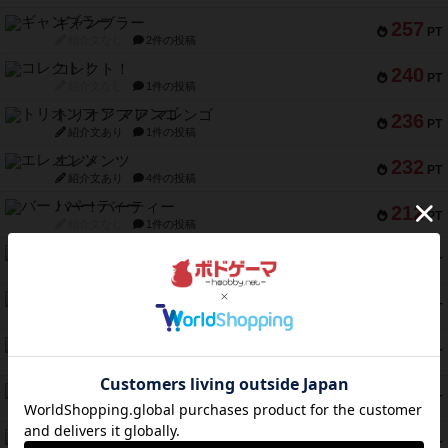
ギャンブラー
257
PT
紹介文なし
2件の投稿
コレクト！
240
PT
紹介文なし
1件の投稿
トリオンフ ア マレンゴ
236
PT
紹介文あり
1件の投稿
エレメンツ
232
PT
紹介文あり
4件の投稿
バー！パーティー
212
PT
紹介文なし
1件の投稿
ギョッと
154
PT
紹介文あり
1件の投稿
クルティボ
152
PT
紹介文なし
1件の投稿
ブラヴェスト
140
PT
紹介文なし
1件の投稿
ドブル：ポケットモンスター
122
PT
紹介文あり
4件の投稿
ジャンヌ・ダルク-オルレアン ドロー＆ライト
118
PT