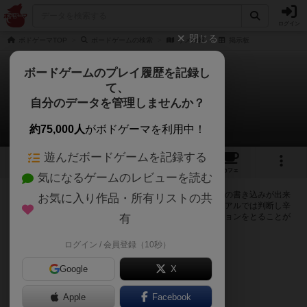
ログイン
閉じる
ボドゲーマTOP
ボードゲームの検索
サメ警報
掲示板
ボードゲームのプレイ履歴を記録し
て、
サメ警報
自分のデータを管理しませんか？
0件の掲示板
約75,000人
がボドゲーマを利用中！
遊んだボードゲームを記録する
4
5
20
トップ
画像
動画
レビュー
カフェ
気になるゲームのレビューを読む
ログインするとサメ警報に関する掲示板の作成やコメントの書き込みが出来
お気に入り作品・所有リストの共
るようになります。ルールの疑問やエラッタ情報、マニュアルでは判断し辛
い曖昧な表記等について会員同士で自由にコミュニケーションをとることが
有
出来ます。
ログイン / 会員登録（10秒）
ログイン/無料会員登録
Google
X
Apple
Facebook
サメ警報のトップに戻る