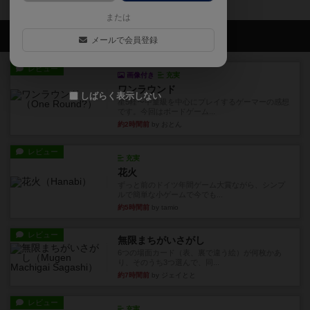
または
会員の新しい投稿
メールで会員登録
レビュー
画像付き
充実
ワンラウンド
しばらく表示しない
星5軽〜中量級を中心にプレイするゲーマーの感想
です。今回はボードゲーム...
約2時間前
by おとん
レビュー
充実
花火
ずっと前のドイツ年間ゲーム大賞ながら、シンプ
ルで簡単な小ゲームで今でも...
約5時間前
by tamio
レビュー
無限まちがいさがし
6つの場面カード（表、裏で違う絵）が何枚かあ
り、そのうち3つ選んで、同...
約7時間前
by ジェイとと
レビュー
充実