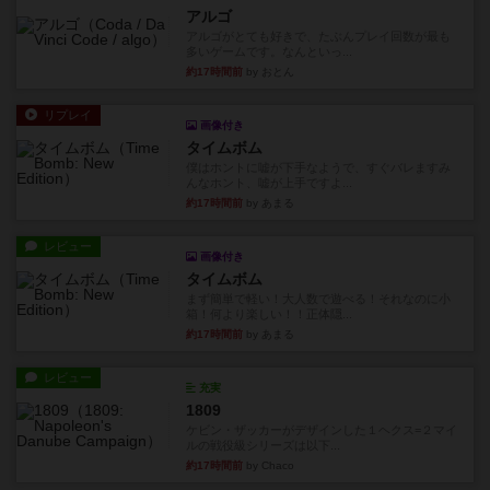
アルゴ
アルゴがとても好きで、たぶんプレイ回数が最も
多いゲームです。なんといっ...
約17時間前
by おとん
リプレイ
画像付き
タイムボム
僕はホントに嘘が下手なようで、すぐバレますみ
んなホント、嘘が上手ですよ...
約17時間前
by あまる
レビュー
画像付き
タイムボム
まず簡単で軽い！大人数で遊べる！それなのに小
箱！何より楽しい！！正体隠...
約17時間前
by あまる
レビュー
充実
1809
ケビン・ザッカーがデザインした１ヘクス=２マイ
ルの戦役級シリーズは以下...
約17時間前
by Chaco