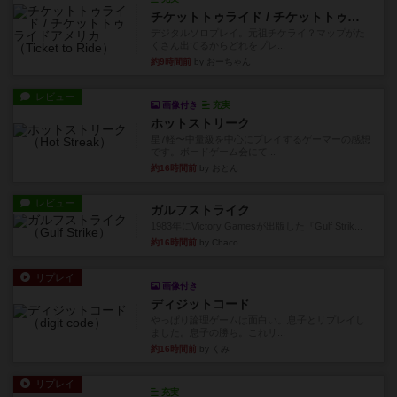
チケットトゥライド / チケットトゥライドアメリカ
デジタルソロプレイ。元祖チケライ？マップがた
くさん出てるからどれをプレ...
約9時間前
by おーちゃん
レビュー
画像付き
充実
ホットストリーク
星7軽〜中量級を中心にプレイするゲーマーの感想
です。ボードゲーム会にて...
約16時間前
by おとん
レビュー
ガルフストライク
1983年にVictory Gamesが出版した『Gulf Strik...
約16時間前
by Chaco
リプレイ
画像付き
ディジットコード
やっぱり論理ゲームは面白い。息子とリプレイし
ました。息子の勝ち。これリ...
約16時間前
by くみ
リプレイ
充実