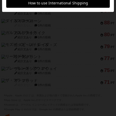
紹介文なし
5件の投稿
ファースト・イン・フライト
94
PT
紹介文あり
3件の投稿
ダイススローン
88
PT
紹介文なし
1件の投稿
ガルフストライク
80
PT
紹介文あり
1件の投稿
モズビ－ズ・レイダ－ズ
79
PT
紹介文あり
1件の投稿
リー対グラント
77
PT
紹介文あり
1件の投稿
ブレーキング・アウェイ
75
PT
紹介文あり
4件の投稿
ザ・フラッド
71
PT
紹介文なし
1件の投稿
※Apple、Apple のロゴ は、米国および他の国々で登録されたApple Inc.の商標です。
※App Store は、Apple Inc.のサービスマークです。
※Android は、グーグル インコーポレイテッドの商標または登録商標です。
※Google Play とそのロゴは、Google Inc.の商標または登録商標です。