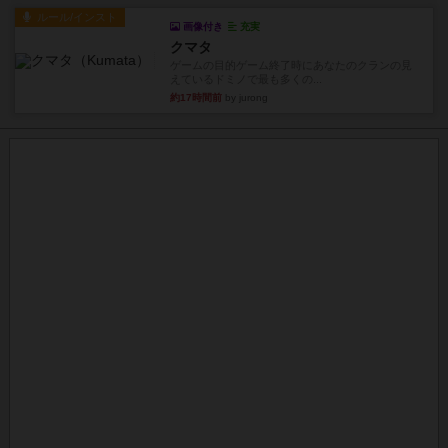
ルール/インスト
画像付き
充実
クマタ
ゲームの目的ゲーム終了時にあなたのクランの見
えているドミノで最も多くの...
約17時間前
by jurong