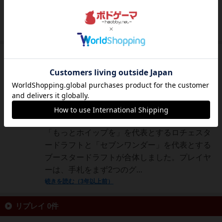
ましたが、細かいことは言わずレビューいたし
ます。ゲーム内容はKH...
続きを読む（約3年前）
神
753名
2名
0
充実
荏原町将棋セ
ンター
宝石、美術品、書籍等をコレクター同士で分け
合うという、所有欲邁進の設定。デザインもテ
ーマもいいですね。でも注目はメカニクス。
「もっとホイップを」を代表とするロチェスタ
ードラフトと「セブンワンダー」を代表とする
ブースタードラフトが合体しました。プレイヤ
ーは、手札をまず2つのグ...
続きを読む（3年以上前）
リプレイ 0件