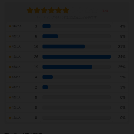
レーティングを行うには
ログイン
が必要です
3
4%
10点の人
6
8%
9点の人
16
21%
8点の人
26
34%
7点の人
19
25%
6点の人
4
5%
5点の人
2
3%
4点の人
0
0%
3点の人
0
0%
2点の人
0
0%
1点の人