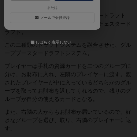
または
「世界の七不思議」のようなブースタードラフト
メールで会員登録
と、「もっとホイップを」のようなロチェスタード
ラフト。
しばらく表示しない
この二種類のドラフトシステムを融合させた、グル
ープブースタードラフトシステム。
プレイヤーは手札の資源カードを二つのグループに
分け、お財布に入れ、左隣のプレイヤーに渡す。渡
されたプレイヤーが中に入っているどちらかのグル
ープを取ってお財布を返してくれるので、残りのグ
ループが自分の使えるカードとなる。
また、右隣の人からもお財布が届いているので、好
きなグループを選び、取り、右隣のプレイヤーに返
す。