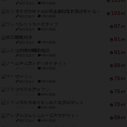
PT
紹介文あり
8件の投稿
セミファイナル ～お前はまだ生きている～
103
PT
紹介文あり
1件の投稿
ワン・トゥ・ファイブ
97
PT
紹介文あり
1件の投稿
南北戦争
91
PT
紹介文あり
1件の投稿
ふたつの城の物語
91
PT
紹介文あり
6件の投稿
ノームズ・アット・ナイト
88
PT
紹介文なし
1件の投稿
マーリン
76
PT
紹介文あり
6件の投稿
フラットアイアン
75
PT
紹介文なし
2件の投稿
トランスオリエント・エクスプレス
70
PT
紹介文なし
1件の投稿
アンブッシュ！：ムーブアウト！
59
PT
紹介文あり
1件の投稿