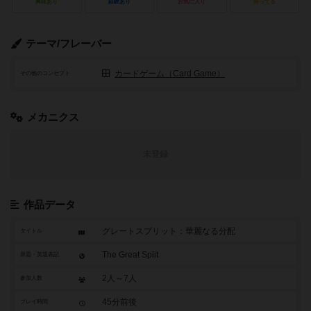
興味あり
経験あり
お気に入り
持ってる
テーマ/フレーバー
カードゲーム（Card Game）
その他のコンセプト
メカニクス
未登録
作品データ
グレートスプリット：華麗なる分配
タイトル
The Great Split
原題・英題表記
2人～7人
参加人数
45分前後
プレイ時間