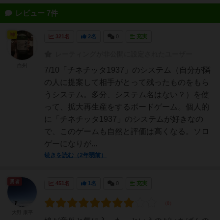
レビュー 7件
神
321名
2名
0
充実
レーティングが非公開に設定されたユーザー
白州
7/10「チネチッタ1937」のシステム（自分が隣
の人に提案して相手がとって残ったものをもら
うシステム。多分、システム名はない？）を使
って、拡大再生産をするボードゲーム。個人的
に「チネチッタ1937」のシステムが好きなの
で、このゲームも自然と評価は高くなる。ソロ
ゲーになりが...
続きを読む（2年弱前）
勇者
451名
1名
0
充実
大野 康平