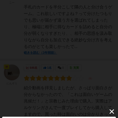
こー
手札のカードを半分こして隣の人と分け合うゲ
ーム。これ欲しいですよね？って分けたつもり
でも思いが届かず違う方を選ばれてしまった
り、極端に相手に得なカードを詰めると自分の
分が弱くなりすぎたり、、相手の思惑を汲み取
りながら自分も加点できる絶妙な分け方を考え
るのがとても楽しかったで...
続きを読む（3年弱前）
神
646名
1名
0
充実
にんぞう
紹介動画を拝見しましたが、さっぱり面白さが
分からなかったので、「これは面白いゲームの
兆候だ！」と宗教じみた理由で購入。実際はア
ルケリンガさんで一度プレイしてから購入して
ますので、買った時は面白いのは分かりきって