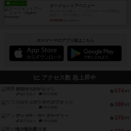
レビュー
エージェントアベニュー
追いついたら勝ち。シンプルなルールと直感的な
目的で、ボドゲ慣れしていな...
約9時間前
by daisdice
ボドゲーマのアプリ版はこちら
アクセス数 急上昇中
無限まちがいさがし
574
PT
紹介文あり
2件の投稿
リワイルド：サウスアメリカ
389
PT
紹介文なし
2件の投稿
アンダー・ザ・テーブラー
378
PT
紹介文あり
1件の投稿
宵と暁の呪文書
133