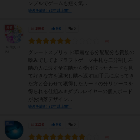
ンプルでゲームも短く気...
続きを読む（2年以上前）
勇者
190名
0名
0
Re:熊(りべ
あ)
グレートスプリット:華麗なる分配配分も貴族の
嗜みでしてよドラフトゲー🪭手札を二分割し左
隣の人に渡す💎右隣から受け取ったカードを見
て好きな方を選択し隣へ返す✉️手元に戻ってき
た方と合わせて獲得したカードの分リソースを
得られる仕組み⚜️ダブルレイヤーの個人ボード
がお洒落デザイン...
続きを読む（2年以上前）
国王
212名
0名
0