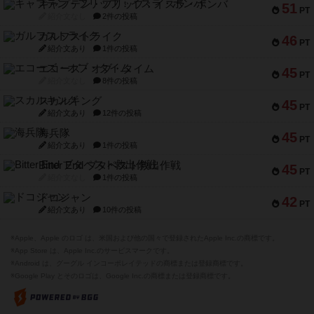
キャプテン・フリップ：イスラ・ボンバ
51
PT
紹介文なし
2件の投稿
ガルフストライク
46
PT
紹介文あり
1件の投稿
エコーズ・オブ・タイム
45
PT
紹介文なし
8件の投稿
スカルキング
45
PT
紹介文あり
12件の投稿
海兵隊
45
PT
紹介文あり
1件の投稿
Bitter End ブタペスト救出作戦
45
PT
紹介文なし
1件の投稿
ドコジャン
42
PT
紹介文あり
10件の投稿
※Apple、Apple のロゴ は、米国および他の国々で登録されたApple Inc.の商標です。
※App Store は、Apple Inc.のサービスマークです。
※Android は、グーグル インコーポレイテッドの商標または登録商標です。
※Google Play とそのロゴは、Google Inc.の商標または登録商標です。