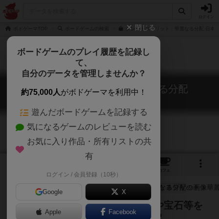
ログイン
閉じる
ボドゲーマTOP
ボードゲームの検索
グレートスプリット：華麗なる分配 日本語
ボードゲームのプレイ履歴を記録し
て、
自分のデータを管理しませんか？
グレートスプリット：華麗なる分配
約75,000人
がボドゲーマを利用中！
The Great Split
遊んだボードゲームを記録する
気になるゲームのレビューを読む
お気に入り作品・所有リストの共
有
3
7
59
トップ
画像
動画
レビュー
カフェ
ログイン / 会員登録（10秒）
Google
X
コレクター同士で、書物や美術品や宝石等を
Apple
Facebook
分ける。素直に分配するだろうか？