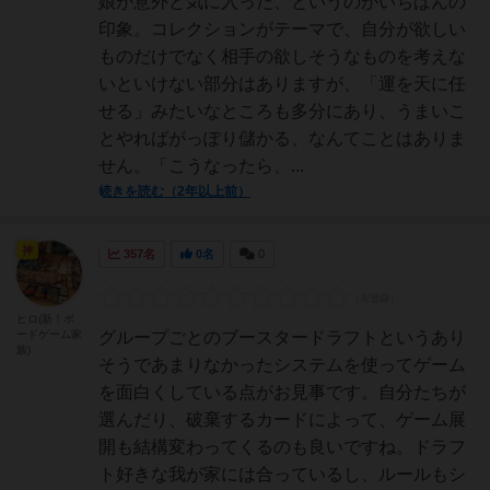
娘が意外と気に入った、というのがいちばんの
印象。コレクションがテーマで、自分が欲しい
ものだけでなく相手の欲しそうなものを考えな
いといけない部分はありますが、「運を天に任
せる」みたいなところも多分にあり、うまいこ
とやればがっぽり儲かる、なんてことはありま
せん。「こうなったら、...
続きを読む（2年以上前）
神
357名
0名
0
ヒロ(新！ボ
ードゲーム家
グループごとのブースタードラフトというあり
族)
そうであまりなかったシステムを使ってゲーム
を面白くしている点がお見事です。自分たちが
選んだり、破棄するカードによって、ゲーム展
開も結構変わってくるのも良いですね。ドラフ
ト好きな我が家には合っているし、ルールもシ