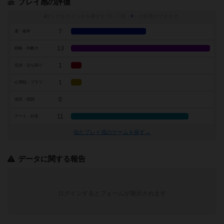
プレイ感の評価
トグルスイッチを押すとプレイ感（
※
）の投票ができます
7
運・確率
13
戦略・判断力
1
交渉・立ち回り
1
心理戦・ブラフ
0
攻防・戦闘
11
アート・外見
似たプレイ感のゲームを探す→
データに関する報告
ログインするとフォームが表示されます