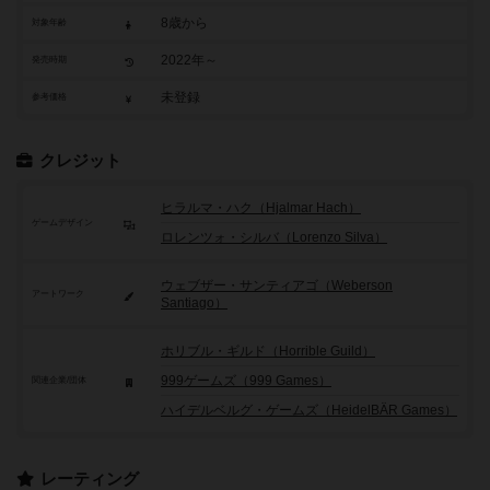
8歳から
対象年齢
2022年～
発売時期
未登録
参考価格
クレジット
ヒラルマ・ハク（Hjalmar Hach）
ゲームデザイン
ロレンツォ・シルバ（Lorenzo Silva）
ウェブザー・サンティアゴ（Weberson
アートワーク
Santiago）
ホリブル・ギルド（Horrible Guild）
999ゲームズ（999 Games）
関連企業/団体
ハイデルベルグ・ゲームズ（HeidelBÄR Games）
レーティング