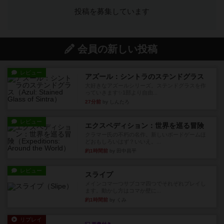
投稿を募集しています
会員の新しい投稿
レビュー
アズール：シントラのステンドグラス
大好きなアズールシリーズ。ステンドグラスを作
っていきます✨1部より自由...
27分前
by しんたろ
レビュー
エクスペディション：世界を巡る冒険
クラマー氏の不朽の名作。新しいボードゲームほ
どおもしろいはず？いいえ。...
約1時間前
by 田中昌平
レビュー
スライプ
メインコマ一つサブコマ四つでそれぞれプレイし
ます。動かし方はコマか壁に...
約1時間前
by くみ
リプレイ