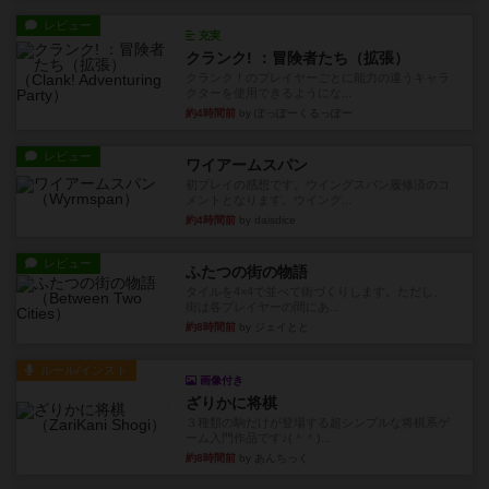
レビュー
充実
クランク! ：冒険者たち（拡張）
クランク！のプレイヤーごとに能力の違うキャラ
クターを使用できるようにな...
約4時間前
by ぽっぽーくるっぽー
レビュー
ワイアームスパン
初プレイの感想です。ウイングスパン履修済のコ
メントとなります。ウイング...
約4時間前
by daisdice
レビュー
ふたつの街の物語
タイルを4×4で並べて街づくりします。ただし、
街は各プレイヤーの間にあ...
約8時間前
by ジェイとと
ルール/インスト
画像付き
ざりかに将棋
３種類の駒だけが登場する超シンプルな将棋系ゲ
ーム入門作品です♪(＾＾)...
約8時間前
by あんちっく