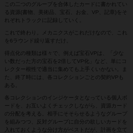
この二つのグループを合体したカードに書かれてい
る資源(書物、美術品、宝石、お金、VP、記章)をそ
れぞれトラックに記録していく。
これで終わり。メカニクスがこれだけなので、これ
を6ラウンド繰り返すだけ。
得点化の種類は様々で、例えば宝石VPは、「少な
い数だった方の宝石を2倍してVP化」など、単にコ
レクター根性で適当に集めても上手くいかない。ま
た、終了時には、各コレクションごとの契約VPも
ある。
各コレクションのインジケータとなっている個人ボ
ードを、お互いよくチェックしながら、資源カード
の分配を考える。相手にそそらせるようなグループ
を組みつつ、反対グループに自分の欲しいカードを
入れておくような分け方がベストだが、計画を立て