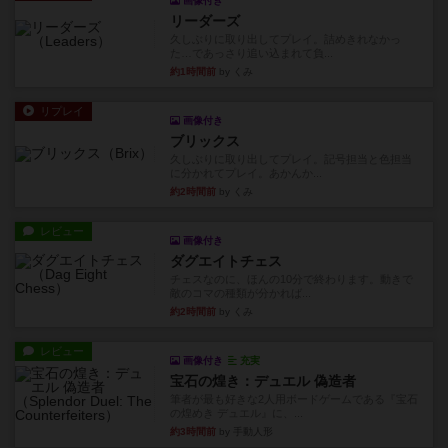
画像付き
リーダーズ
久しぶりに取り出してプレイ。詰めきれなかっ
た…であっさり追い込まれて負...
約1時間前
by くみ
リプレイ
画像付き
ブリックス
久しぶりに取り出してプレイ。記号担当と色担当
に分かれてプレイ。あかんか...
約2時間前
by くみ
レビュー
画像付き
ダグエイトチェス
チェスなのに、ほんの10分で終わります。動きで
敵のコマの種類が分かれば...
約2時間前
by くみ
レビュー
画像付き
充実
宝石の煌き：デュエル 偽造者
筆者が最も好きな2人用ボードゲームである『宝石
の煌めき デュエル』に、...
約3時間前
by 手動人形