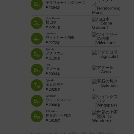
2
テラフォーミングマーズ
位
2394名
Stone Garden
3
枯山水
位
2281名
Viticulture
4
ワイナリーの四季
位
2272名
Agricola
5
アグリコラ
位
2120名
Azul
6
アズール
位
2034名
Splendor
7
宝石の煌き
位
2028名
Wingspan
8
ウイングスパン
位
2006名
7 Wonders
9
世界の七不思議
位
1919名
※Apple、Apple のロゴ は、米国および他の国々で登録された