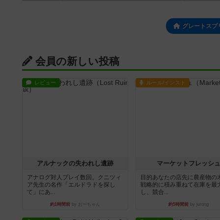
グレートスプ
会員の新しい投稿
レビュー
ルール/インスト
アルナックの失われし遺跡
マーケットフレッシ
アナログ対人プレイ数回。クニツィ
目的あなたの店先に農産物の
ア先生の名作「エルドラドを探し
戦略的に積み重ねて在庫を最
て」にあ...
し、競合...
約1時間前
by おーちゃん
約5時間前
by jurong