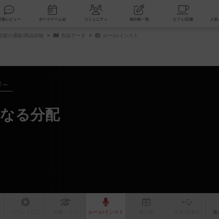
索
新着レビュー
ボードゲーム会
コミュニティ
掲示板一覧
語版の通販/商品詳細
作品データ
ルール/インスト
年～
なる分配
リプレイ
日記
戦略
・コツ
ルール
/インスト
掲示板
拡張/関連
作
次