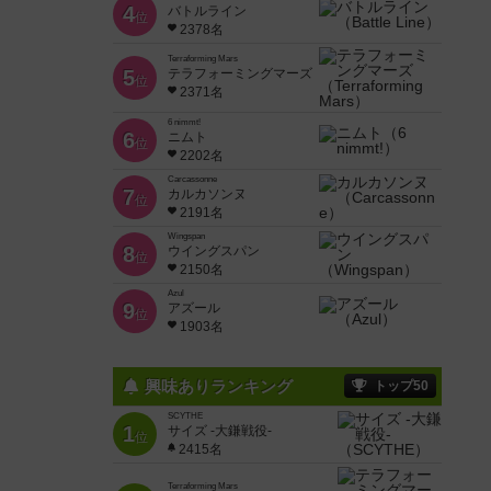
4
バトルライン
位
2378名
Terraforming Mars
5
テラフォーミングマーズ
位
2371名
6 nimmt!
6
ニムト
位
2202名
Carcassonne
7
カルカソンヌ
位
2191名
Wingspan
8
ウイングスパン
位
2150名
Azul
9
アズール
位
1903名
興味ありランキング
トップ50
SCYTHE
1
サイズ -大鎌戦役-
位
2415名
Terraforming Mars