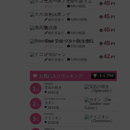
エコーズ・オブ・タイム
45
PT
紹介文なし
8件の投稿
スカルキング
45
PT
紹介文あり
12件の投稿
海兵隊
45
PT
紹介文あり
1件の投稿
Bitter End ブタペスト救出作戦
45
PT
紹介文なし
1件の投稿
ドコジャン
42
PT
紹介文あり
10件の投稿
お気に入りランキング
トップ50
Splendor
1
宝石の煌き
位
4041名
Die Siedler von Catan
2
カタン
位
3616名
Dominion
3
ドミニオン
位
2530名
Battle Line