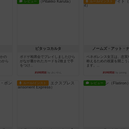
レビュー
ルール/インスト
ピタッコカルタ
ノームズ・アット・
とかの
ボドゲ相席会でプレイしましたひら
ベネボレンス女王は、忠実
わから
がなが書かれたカードを2枚まで手
称えるための祝宴を開こう
をつけ...
ます。...
約8時間前
by みいやん
約9時間前
by jurong
ルール/インスト
レビュー