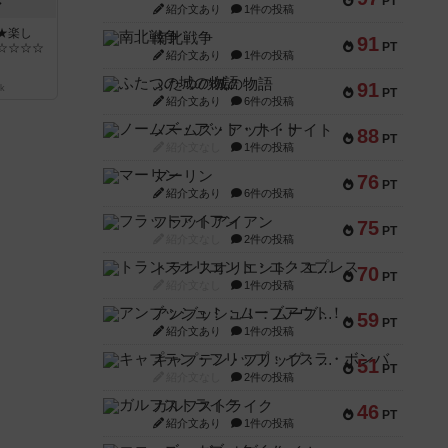
PT
ン
紹介文あり
1件の投稿
★楽し
南北戦争
91
PT
☆☆☆☆
紹介文あり
1件の投稿
ふたつの城の物語
91
k
PT
紹介文あり
6件の投稿
ノームズ・アット・ナイト
88
PT
紹介文なし
1件の投稿
マーリン
76
PT
紹介文あり
6件の投稿
フラットアイアン
75
PT
紹介文なし
2件の投稿
トランスオリエント・エクスプレス
70
PT
紹介文なし
1件の投稿
アンブッシュ！：ムーブアウト！
59
PT
紹介文あり
1件の投稿
キャプテン・フリップ：イスラ・ボンバ
51
PT
紹介文なし
2件の投稿
ガルフストライク
46
PT
紹介文あり
1件の投稿