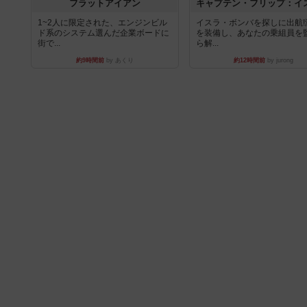
フラットアイアン
1~2人に限定された、エンジンビル
イスラ・ボンバを探しに出航!
ド系のシステム選んだ企業ボードに
を装備し、あなたの乗組員を
街で...
ら解...
約9時間前
by あくり
約12時間前
by jurong