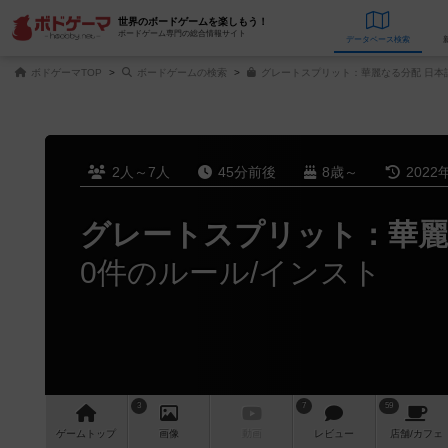
世界のボードゲームを楽しもう！
ボードゲーム専門の総合情報サイト
データベース
検
ボドゲーマTOP
ボードゲームの検索
グレートスプリット：華麗なる分配 日本
2人～7人
45分前後
8歳～
2022
グレートスプリット：華麗
0件のルール/インスト
3
7
59
ゲーム
トップ
画像
動画
レビュー
店舗/
カフェ