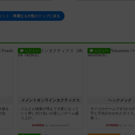
リット：華麗なる分配のトップに戻る
レビュー
レビュー
ュ
メメントオンラインタクティクス
ヘックメック
木箱を
どんどん物量が増えて大変になって
サイコロゲームです1から
大化
いく押し付け合いが楽しいゲーム盛
字と芋虫がかかれたダイス
り上が...
振っ...
約6時間前
by nekomanma222
約7時間前
by みいやん