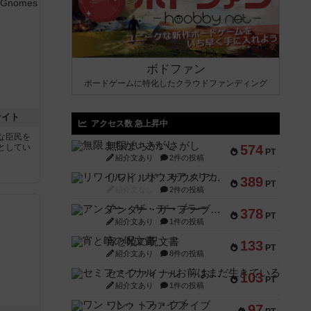
ボドファン
ボードゲームに特化したクラウドファンディング
ナイト
アクセス数 急上昇中
な臣民を
無限まちがいさがし
としてい
574
PT
紹介文あり
2件の投稿
リワイルド：サウスアメリカ
389
PT
紹介文なし
2件の投稿
アンダー・ザ・テーブラー
378
PT
紹介文あり
1件の投稿
宵と暁の呪文書
133
PT
紹介文あり
8件の投稿
セミファイナル ～お前はまだ生きている～
103
PT
紹介文あり
1件の投稿
ワン・トゥ・ファイブ
97