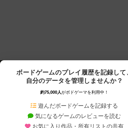
ボードゲームのプレイ履歴を記録して
自分のデータを管理しませんか？
約75,000人
がボドゲーマを利用中！
ボドゲーマTOP
ボードゲーム通販
遊んだボードゲームを記録する
気になるゲームのレビューを読む
ボードゲームを検索する
新作・再入荷情報
お気に入り作品・所有リストの共有
ボードゲームの新着レビュー
定番ボードゲームの通販