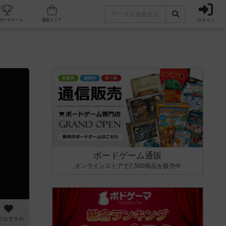
ログイン
カフェ/店舗
人気ボードゲーム
通販ストア
ボードゲーム通販
オンラインストアで7,500商品を販売中
のおすすめ