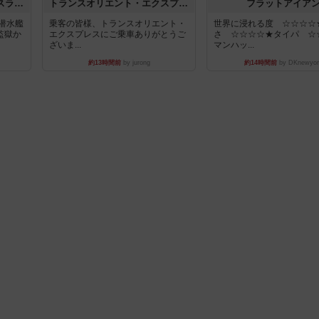
キャプテン・フリップ：イスラ・ボンバ
トランスオリエント・エクスプレス
フラットアイア
潜水艦
乗客の皆様、トランスオリエント・
世界に浸れる度 ☆☆☆☆
監獄か
エクスプレスにご乗車ありがとうご
さ ☆☆☆☆★タイパ ☆
ざいま...
マンハッ...
約13時間前
by jurong
約14時間前
by DKnewyor