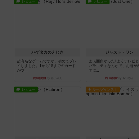
レビュー
レビュー
ハゲタカのえじき
ジャスト・ワン
超有名なゲームですが、初めてプレ
まぁ面白かった‼️よくテレビ
イしました。1から15までのカード
バラエティなんかで、お題が
がプ...
ずに...
約8時間前
by みいやん
約8時間前
by みいやん
レビュー
ルール/インスト