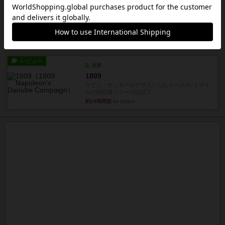
レビュー
画像付き
タイムボム
まず簡単で軽い！大人数で遊べる！それなのに小
箱！何より楽しい！！正体隠...
約19時間前
by あまる
レビュー
充実
1809
ケビン・ザッカーがデザインした１ヘクス=２マイ
ルの戦役級シリーズは以下...
約19時間前
by Chaco