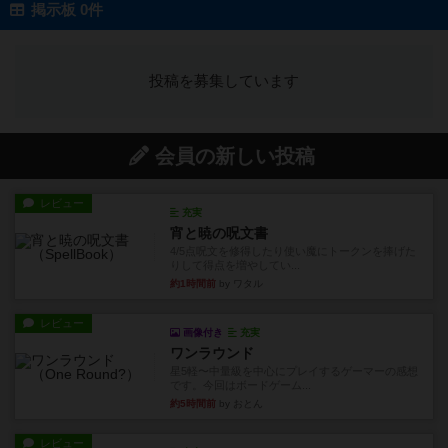
掲示板 0件
投稿を募集しています
会員の新しい投稿
レビュー
充実
宵と暁の呪文書
4/5点呪文を修得したり使い魔にトークンを捧げた
りして得点を増やしてい...
約1時間前
by ワタル
レビュー
画像付き
充実
ワンラウンド
星5軽〜中量級を中心にプレイするゲーマーの感想
です。今回はボードゲーム...
約5時間前
by おとん
レビュー