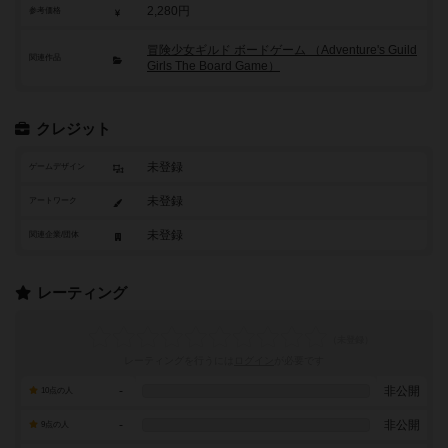
2,280円
参考価格
冒険少女ギルド ボードゲーム （Adventure's Guild
関連作品
Girls The Board Game）
クレジット
未登録
ゲームデザイン
未登録
アートワーク
未登録
関連企業/団体
レーティング
レーティングを行うには
ログイン
が必要です
-
非公開
10点の人
-
非公開
9点の人