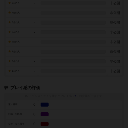
-
非公開
8点の人
-
非公開
7点の人
-
非公開
6点の人
-
非公開
5点の人
-
非公開
4点の人
-
非公開
3点の人
-
非公開
2点の人
-
非公開
1点の人
プレイ感の評価
トグルスイッチを押すとプレイ感（
※
）の投票ができます
0
運・確率
0
戦略・判断力
0
交渉・立ち回り