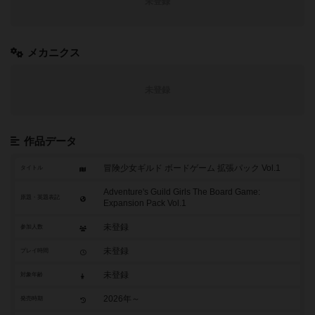
未登録
メカニクス
未登録
作品データ
冒険少女ギルド ボードゲーム 拡張パック Vol.1
タイトル
Adventure's Guild Girls The Board Game:
原題・英題表記
Expansion Pack Vol.1
未登録
参加人数
未登録
プレイ時間
未登録
対象年齢
2026年～
発売時期