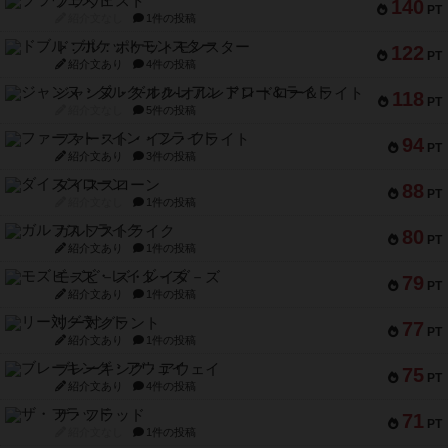
ブラヴェスト
140
PT
紹介文なし
1件の投稿
ドブル：ポケットモンスター
122
PT
紹介文あり
4件の投稿
ジャンヌ・ダルク-オルレアン ドロー＆ライト
118
PT
紹介文なし
5件の投稿
ファースト・イン・フライト
94
PT
紹介文あり
3件の投稿
ダイススローン
88
PT
紹介文なし
1件の投稿
ガルフストライク
80
PT
紹介文あり
1件の投稿
モズビ－ズ・レイダ－ズ
79
PT
紹介文あり
1件の投稿
リー対グラント
77
PT
紹介文あり
1件の投稿
ブレーキング・アウェイ
75
PT
紹介文あり
4件の投稿
ザ・フラッド
71
PT
紹介文なし
1件の投稿