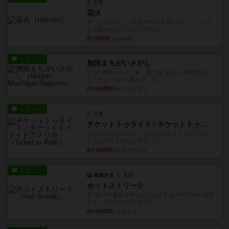
充実
花火
ずっと前のドイツ年間ゲーム大賞ながら、シンプ
ルで簡単な小ゲームで今でも...
約7時間前
by tamio
レビュー
無限まちがいさがし
6つの場面カード（表、裏で違う絵）が何枚かあ
り、そのうち3つ選んで、同...
約10時間前
by ジェイとと
レビュー
充実
チケットトゥライド / チケットトゥライドアメリカ
デジタルソロプレイ。元祖チケライ？マップがた
くさん出てるからどれをプレ...
約11時間前
by おーちゃん
レビュー
画像付き
充実
ホットストリーク
星7軽〜中量級を中心にプレイするゲーマーの感想
です。ボードゲーム会にて...
約18時間前
by おとん