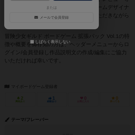
の情報は、ボドゲーマ運営事務局・ゲームデザイナ
または
ーご本人様・有志の皆様にご協力をいただきながら
メールで会員登録
登録されています。
冒険少女ギルド ボードゲーム 拡張パック Vol.1の特
しばらく表示しない
徴や概要を御存知の方は、ヘッダーメニューからロ
グイン/会員登録し作品説明文の作成/編集にご協力
いただければ幸いです。
マイボードゲーム登録者
2
1
0
0
興味あり
経験あり
お気に入り
持ってる
テーマ/フレーバー