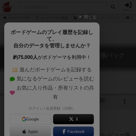
ログイン
閉じる
ボドゲーマTOP
ボードゲームの検索
冒険少女ギルド ボードゲーム
冒険
ボードゲームのプレイ履歴を記録し
て、
自分のデータを管理しませんか？
冒険少女ギルド ボードゲーム 拡張パック
約75,000人
がボドゲーマを利用中！
Vol.1
Adventure's Guild Girls The Board Game: Expansion Pack Vol.1
遊んだボードゲームを記録する
気になるゲームのレビューを読む
お気に入り作品・所有リストの共
有
トップ
画像
動画
レビュー
カフェ
ログイン / 会員登録（10秒）
Google
X
ご協力ください
Apple
Facebook
当サイトに掲載されている作品説明文やレビュー等