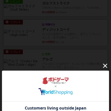
レビュー
ガルフストライク
1983年にVictory Gamesが出版した『Gulf Strik...
約18時間前
by Chaco
リプレイ
画像付き
ディジットコード
やっぱり論理ゲームは面白い。息子とリプレイし
ました。息子の勝ち。これリ...
約19時間前
by くみ
リプレイ
充実
アルゴ
アルゴがとても好きで、たぶんプレイ回数が最も
多いゲームです。なんといっ...
約19時間前
by おとん
リプレイ
画像付き
タイムボム
僕はホントに嘘が下手なようで、すぐバレますみ
んなホント、嘘が上手ですよ...
約19時間前
by あまる