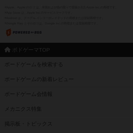
※Apple、Apple のロゴ は、米国および他の国々で登録されたApple Inc.の商標です。
※App Store は、Apple Inc.のサービスマークです。
※Android は、グーグル インコーポレイテッドの商標または登録商標です。
※Google Play とそのロゴは、Google Inc.の商標または登録商標です。
ボドゲーマTOP
ボードゲームを検索する
ボードゲームの新着レビュー
ボードゲーム会情報
メカニクス特集
掲示板・トピックス