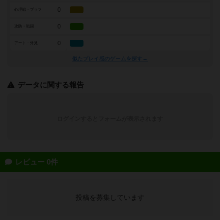
0
心理戦・ブラフ
0
攻防・戦闘
0
アート・外見
似たプレイ感のゲームを探す→
データに関する報告
ログインするとフォームが表示されます
レビュー 0件
投稿を募集しています