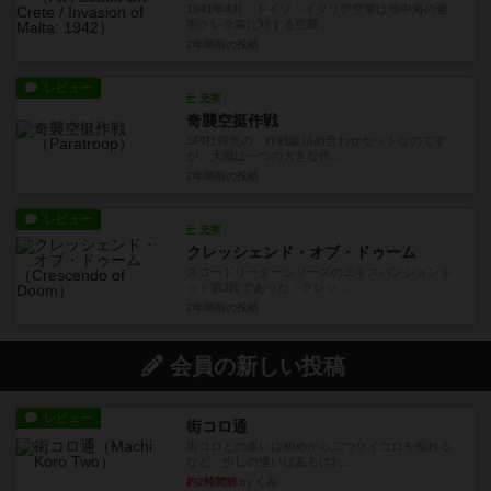
1941年4月、ドイツ・イタリア空軍は地中海の要
衝クレタ島に対する空襲...
2年弱前
の投稿
レビュー
充実
奇襲空挺作戦
SPI社得意の、作戦級詰め合わせセットなのです
が、大概は一つの大きな作...
2年弱前
の投稿
レビュー
充実
クレッシェンド・オブ・ドゥーム
スコードリーダーシリーズのエキスパンションキ
ット第2段であった「クレッ...
2年弱前
の投稿
会員の新しい投稿
レビュー
街コロ通
街コロとの違いは初めから二つサイコロを振れる
など、少しの違いはあるけれ...
約2時間前
by くみ