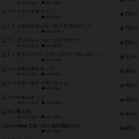
PT
紹介文あり
6件の投稿
フラットアイアン
75
PT
紹介文なし
2件の投稿
トランスオリエント・エクスプレス
70
PT
紹介文なし
1件の投稿
アンブッシュ！：ムーブアウト！
59
PT
紹介文あり
1件の投稿
キャプテン・フリップ：イスラ・ボンバ
51
PT
紹介文なし
2件の投稿
ガルフストライク
46
PT
紹介文あり
1件の投稿
エコーズ・オブ・タイム
45
PT
紹介文なし
8件の投稿
スカルキング
45
PT
紹介文あり
12件の投稿
海兵隊
45
PT
紹介文あり
1件の投稿
Bitter End ブタペスト救出作戦
45
PT
紹介文なし
1件の投稿