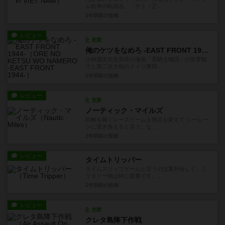
ム戦争の転回点、「テト（正...
2年弱前
の投稿
レビュー
充実
俺のケツをなめろ -EAST FRONT 1944-
小林源文先生原作の漫画「黒騎士物語」の世界観
でと第二次大戦のドイツ東部...
2年弱前
の投稿
レビュー
充実
ノーティック・マイルズ
距離を稼ぐレースゲームを視点を変えて シーレー
ンに置き換えると言う、な...
2年弱前
の投稿
レビュー
タイムトリッパー
タイムスリップゲームと言うのは案外珍しく、ミ
リタリー物は特に貴重です。...
2年弱前
の投稿
レビュー
充実
クレタ島降下作戦