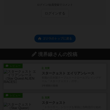
ログイン/会員登録でコメント
ログインする
ゴジラのトップに戻る
境界線さんの投稿
レビュー
充実
スタークェスト エイリアンレース
初期の日本製テーブルトークロールプレイングゲ
ーム「スタークェスト」のサ...
2年弱前
の投稿
レビュー
充実
スタークェスト
「トラベラー」シリーズを筆頭に当時流行り始め