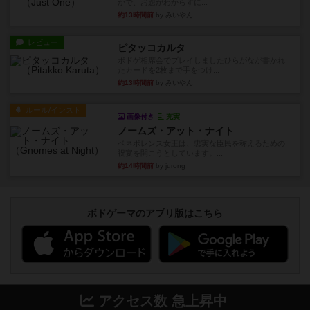
かで、お題がわからずに...
約13時間前
by みいやん
レビュー
ピタッコカルタ
ボドゲ相席会でプレイしましたひらがなが書かれ
たカードを2枚まで手をつけ...
約13時間前
by みいやん
ルール/インスト
画像付き
充実
ノームズ・アット・ナイト
ベネボレンス女王は、忠実な臣民を称えるための
祝宴を開こうとしています。...
約14時間前
by jurong
ボドゲーマのアプリ版はこちら
アクセス数 急上昇中