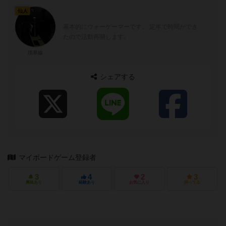
仙人
基本的にウォーゲーマーです。 定年で時間ができ
たので活動再開します。
境界線
シェアする
マイボードゲーム登録者
3
4
2
3
興味あり
経験あり
お気に入り
持ってる