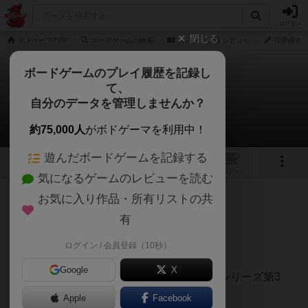
ログイン
閉じる
ボドゲーマTOP
ボードゲームの検索
ゴジラ
レビュー
境界線さん
ボードゲームのプレイ履歴を記録し
て、
ゴジラ
自分のデータを管理しませんか？
境界線さんのレビュー
約75,000人
がボドゲーマを利用中！
遊んだボードゲームを記録する
2
1
トップ
画像
動画
レビュー
カフェ
気になるゲームのレビューを読む
お気に入り作品・所有リストの共
245名
0名
0
2年弱前
有
ログイン / 会員登録（10秒）
コンピュータ？
Google
X
バンダイ社のコンピュータ・ウォーゲームシリーズ第3
弾。
Apple
Facebook