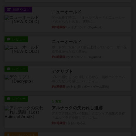
戦略やコツ
ニューオールド
ゲーム終了時に、「オールドカードとニューカー
ドのどちらもある」 状態に...
約3時間前
by オグランド（Oguland）
レビュー
ニューオールド
ボードゲームを1,000個以上持っているユーザー視
点で良かった点と悪か...
約3時間前
by オグランド（Oguland）
レビュー
デクリプト
プレイ感がしっかりしてるから、超ボードゲーム
やったなって感じ。パーティ...
約4時間前
by ヒロ(新！ボードゲーム家族)
レビュー
充実
アルナックの失われし遺跡
アナログ対人プレイ数回。クニツィア先生の名作
「エルドラドを探して」にあ...
約7時間前
by おーちゃん
ルール/インスト