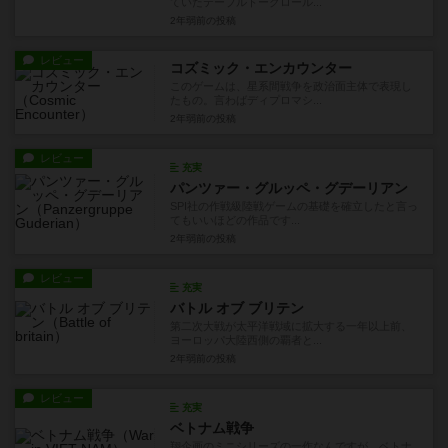
ていたテーブルトークロール...
2年弱前
の投稿
レビュー
コズミック・エンカウンター
このゲームは、星系間戦争を政治面主体で表現し
たもの。言わばディプロマシ...
2年弱前
の投稿
レビュー
充実
パンツァー・グルッペ・グデーリアン
SPI社の作戦級陸戦ゲームの基礎を確立したと言っ
てもいいほどの作品です...
2年弱前
の投稿
レビュー
充実
バトル オブ ブリテン
第二次大戦が太平洋戦域に拡大する一年以上前、
ヨーロッパ大陸西側の覇者と...
2年弱前
の投稿
レビュー
充実
ベトナム戦争
翔企画のミニシリーズの一作なんですが、ベトナ