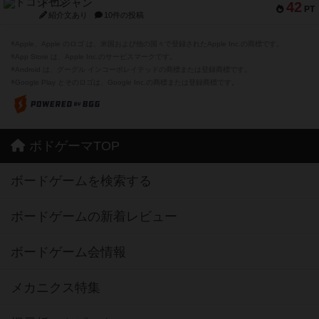
ドコジャン
42
PT
紹介文あり
10件の投稿
※Apple、Apple のロゴ は、米国および他の国々で登録されたApple Inc.の商標です。
※App Store は、Apple Inc.のサービスマークです。
※Android は、グーグル インコーポレイテッドの商標または登録商標です。
※Google Play とそのロゴは、Google Inc.の商標または登録商標です。
ボドゲーマTOP
ボードゲームを検索する
ボードゲームの新着レビュー
ボードゲーム会情報
メカニクス特集