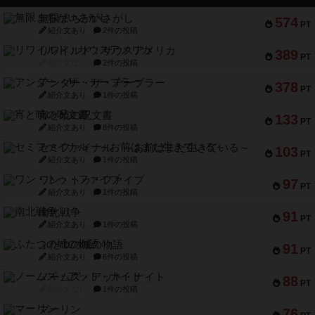
無限まちがいさがし
574
PT
紹介文あり
2件の投稿
リワイルド：サウスアメリカ
389
PT
紹介文なし
2件の投稿
アンダー・ザ・テーブラー
378
PT
紹介文あり
1件の投稿
宵と暁の呪文書
133
PT
紹介文あり
8件の投稿
セミファイナル ～お前はまだ生きている～
103
PT
紹介文あり
1件の投稿
ワン・トゥ・ファイブ
97
PT
紹介文あり
1件の投稿
南北戦争
91
PT
紹介文あり
1件の投稿
ふたつの城の物語
91
PT
紹介文あり
6件の投稿
ノームズ・アット・ナイト
88
PT
紹介文なし
1件の投稿
マーリン
76