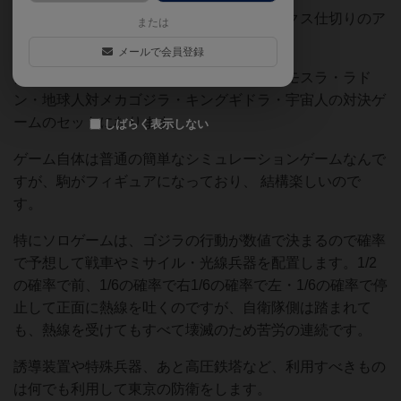
コンピュータと言うにはおこがましい、へクス仕切りのア
または
ナログボードゲーム。
メールで会員登録
自衛隊対ゴジラのソロプレイと、ゴジラ・モスラ・ラド
ン・地球人対メカゴジラ・キングギドラ・宇宙人の対決ゲ
ームのセットになります。
しばらく表示しない
ゲーム自体は普通の簡単なシミュレーションゲームなんで
すが、駒がフィギュアになっており、 結構楽しいので
す。
特にソロゲームは、ゴジラの行動が数値で決まるので確率
で予想して戦車やミサイル・光線兵器を配置します。1/2
の確率で前、1/6の確率で右1/6の確率で左・1/6の確率で停
止して正面に熱線を吐くのですが、自衛隊側は踏まれて
も、熱線を受けてもすべて壊滅のため苦労の連続です。
誘導装置や特殊兵器、あと高圧鉄塔など、利用すべきもの
は何でも利用して東京の防衛をします。