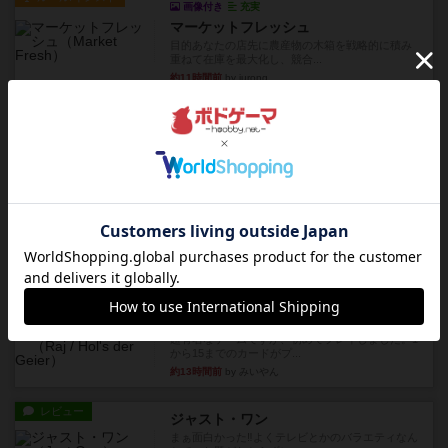
画像付き
充実
マーケットフレッシュ
目的あなたの店先に農産物の木箱を戦略的に積み
重ねて在庫を最大化し、競合...
約11時間前
by jurong
レビュー
メメントオンラインタクティクス
どんどん物量が増えて大変になっていく押し付け
合いが楽しいゲーム盛り上が...
約11時間前
by nekomanma222
レビュー
ヘックメック
サイコロゲームです1から5までの数字と芋虫がか
かれたダイス。これを振っ...
約13時間前
by みいやん
レビュー
ハゲタカのえじき
超有名なゲームですが、初めてプレイしました。1
から15までのカードがプ...
約13時間前
by みいやん
レビュー
ジャスト・ワン
まぁ面白かった‼️よくテレビとかのバラエティなん