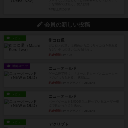
プレイした感想としては隠匿要素としてはガチガ
チな隠匿では無く、犯人は踊...
7年以上前
の投稿
会員の新しい投稿
レビュー
街コロ通
街コロとの違いは初めから二つサイコロを振れる
など、少しの違いはあるけれ...
約1時間前
by くみ
戦略やコツ
ニューオールド
ゲーム終了時に、「オールドカードとニューカー
ドのどちらもある」 状態に...
約2時間前
by オグランド（Oguland）
レビュー
ニューオールド
ボードゲームを1,000個以上持っているユーザー視
点で良かった点と悪か...
約2時間前
by オグランド（Oguland）
レビュー
デクリプト