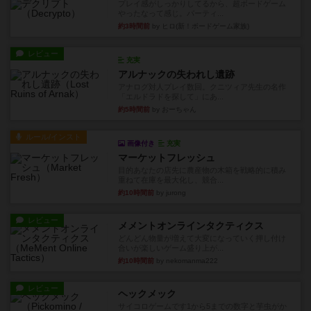
プレイ感がしっかりしてるから、超ボードゲーム
やったなって感じ。パーティ...
約3時間前
by ヒロ(新！ボードゲーム家族)
レビュー
充実
アルナックの失われし遺跡
アナログ対人プレイ数回。クニツィア先生の名作
「エルドラドを探して」にあ...
約5時間前
by おーちゃん
ルール/インスト
画像付き
充実
マーケットフレッシュ
目的あなたの店先に農産物の木箱を戦略的に積み
重ねて在庫を最大化し、競合...
約10時間前
by jurong
レビュー
メメントオンラインタクティクス
どんどん物量が増えて大変になっていく押し付け
合いが楽しいゲーム盛り上が...
約10時間前
by nekomanma222
レビュー
ヘックメック
サイコロゲームです1から5までの数字と芋虫がか