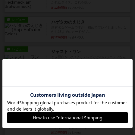
かれたダイス。これを振っ...
約12時間前
by みいやん
レビュー
ハゲタカのえじき
超有名なゲームですが、初めてプレイしました。1
から15までのカードがプ...
約12時間前
by みいやん
レビュー
ジャスト・ワン
まぁ面白かった‼️よくテレビとかのバラエティなん
かで、お題がわからずに...
約12時間前
by みいやん
レビュー
ピタッコカルタ
ボドゲ相席会でプレイしましたひらがなが書かれ
たカードを2枚まで手をつけ...
約12時間前
by みいやん
ルール/インスト
画像付き
充実
ノームズ・アット・ナイト
ベネボレンス女王は、忠実な臣民を称えるための
祝宴を開こうとしています。...
約13時間前
by jurong