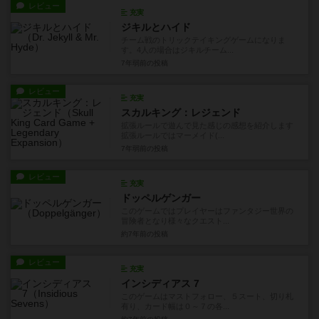
レビュー
充実
ジキルとハイド
チーム戦のトリックテイキングゲームになりま
す。4人の場合はジキルチーム...
7年弱前
の投稿
レビュー
充実
スカルキング：レジェンド
拡張ルールで遊んで見た感じの感想を紹介します
拡張ルールではマーメイド(...
7年弱前
の投稿
レビュー
充実
ドッペルゲンガー
このゲームではプレイヤーはファンタジー世界の
冒険者となり様々なクエスト...
約7年前
の投稿
レビュー
充実
インシディアス 7
このゲームはマストフォロー、５スート、切り札
有り、カード幅は０～７の各...