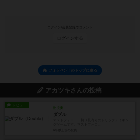
ログイン/会員登録でコメント
ログインする
フォッペン！のトップに戻る
アカツキさんの投稿
レビュー
充実
ダブル
マストフォロー・切り札有りのトリックテイキン
グゲームです。マストフォロ...
6年以上前
の投稿