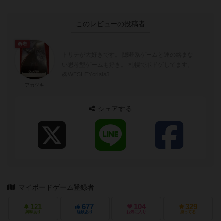
このレビューの投稿者
勇者
トリテが大好きです。 隠匿系ゲームと運の絡まな
い思考型ゲームも好き。 札幌でボドゲしてます。
@WESLEYcrisis3
アカツキ
シェアする
マイボードゲーム登録者
121
677
104
329
興味あり
経験あり
お気に入り
持ってる