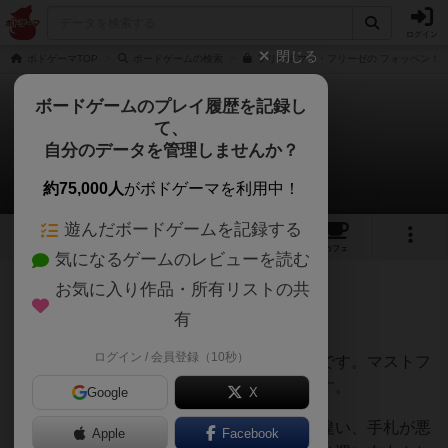
ログイン
閉じる
ボドゲーマTOP
ボードゲームの検索
フリードマン・フリーゼの フォッペン！の
ボードゲームのプレイ履歴を記録し
て、
フォッペン！
自分のデータを管理しませんか？
アカツキさんのレビュー
約75,000人
がボドゲーマを利用中！
遊んだボードゲームを記録する
5
8
67
トップ
画像
動画
レビュー
カフェ
気になるゲームのレビューを読む
お気に入り作品・所有リストの共
275名
1名
0
7年以上前
有
ログイン / 会員登録（10秒）
ゆる～い感じのトリックテイキングゲームです。マストフ
ォローの理解にいいのではないかと思います。
Google
X
ガチガチなトリックテイキングゲームとは違い、手札が悪
Apple
Facebook