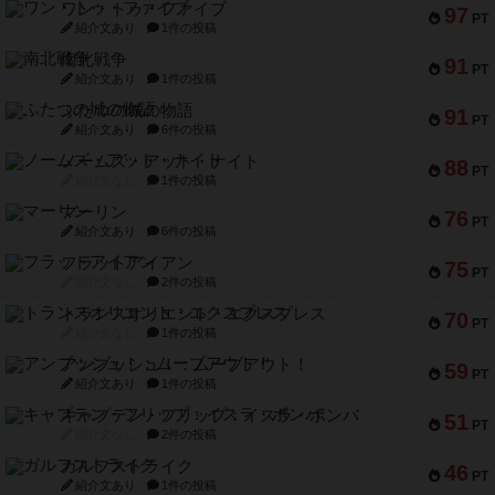
ワン・トゥ・ファイブ
97
PT
紹介文あり
1件の投稿
南北戦争
91
PT
紹介文あり
1件の投稿
ふたつの城の物語
91
PT
紹介文あり
6件の投稿
ノームズ・アット・ナイト
88
PT
紹介文なし
1件の投稿
マーリン
76
PT
紹介文あり
6件の投稿
フラットアイアン
75
PT
紹介文なし
2件の投稿
トランスオリエント・エクスプレス
70
PT
紹介文なし
1件の投稿
アンブッシュ！：ムーブアウト！
59
PT
紹介文あり
1件の投稿
キャプテン・フリップ：イスラ・ボンバ
51
PT
紹介文なし
2件の投稿
ガルフストライク
46
PT
紹介文あり
1件の投稿