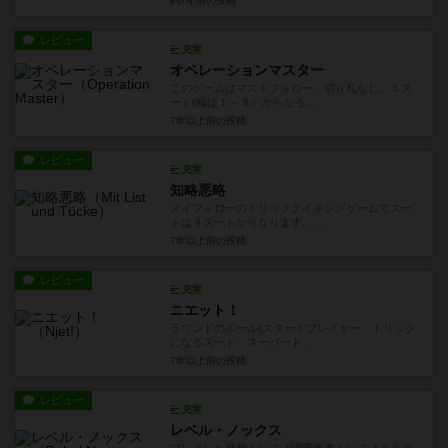
約7年前
の投稿
レビュー
充実
オペレーションマスター
このゲームはマストフォロー、切り札なし、５ス
ート(幅は１～８）からなる...
7年以上前
の投稿
レビュー
充実
知略悪略
メイフォローのトリックテイキングゲームでスー
トは４スートからなります。...
7年以上前
の投稿
レビュー
充実
ニエット！
ラウンドのルール(スタートプレイヤー トリック
になるスート スーパート...
7年以上前
の投稿
レビュー
充実
レベル・ノックス