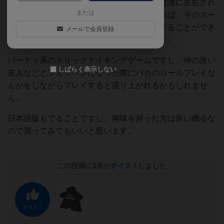
いとどうしようもないことが多いのでそこは運に左右され
または
る場面が多いと思います。逆にスートが偏れば、そのスー
トでリードを取りまくれればそのまま蹂躙することができ
メールで会員登録
るので、かなり有利に立ち回れると思います。
パーティ系のトリックテイキングゲームですし、仲の良い
しばらく表示しない
友人などとフォッペンになった際にバカのロールプレイな
んかをしながらプレイすると盛り上がれるかもしれませ
ん。
日本語版もでることですし、興味を持った方は良い機会な
ので買ってみてもいいと思います。
この投稿に
1
名が
ナイス！
しました
ナイス！