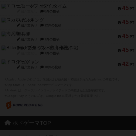
エコーズ・オブ・タイム
45
PT
紹介文なし
8件の投稿
スカルキング
45
PT
紹介文あり
12件の投稿
海兵隊
45
PT
紹介文あり
1件の投稿
Bitter End ブタペスト救出作戦
45
PT
紹介文なし
1件の投稿
ドコジャン
42
PT
紹介文あり
10件の投稿
※Apple、Apple のロゴ は、米国および他の国々で登録されたApple Inc.の商標です。
※App Store は、Apple Inc.のサービスマークです。
※Android は、グーグル インコーポレイテッドの商標または登録商標です。
※Google Play とそのロゴは、Google Inc.の商標または登録商標です。
ボドゲーマTOP