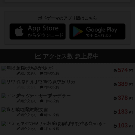
ボドゲーマのアプリ版はこちら
アクセス数 急上昇中
無限まちがいさがし
574
PT
紹介文あり
2件の投稿
リワイルド：サウスアメリカ
389
PT
紹介文なし
2件の投稿
アンダー・ザ・テーブラー
378
PT
紹介文あり
1件の投稿
宵と暁の呪文書
133
PT
紹介文あり
8件の投稿
セミファイナル ～お前はまだ生きている～
103
PT
紹介文あり
1件の投稿