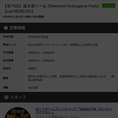
【第75回】週末重ゲー会 (Weekend Heavygame Party)
イベント
【cat.NEMESIS】
2020年11月24日 14時17分の投稿
営業情報
平均予算
平均1900円前後
料金レンジ
60分1000円 フリードリンク付～4時間以上3000円上限
平日営業
13時00分～22時00分
休日営業
12時00分～22時00分
定休日
木曜日
貸切や木曜日のご利用、営業時間外のご利用の相談承ります。（料
備考
金は要相談）
席数
4卓20席
スタッフ
ボードゲームプレイスペース『Kinked Tail（キンケッ
ドテイル）』
コメントが登録されていません。