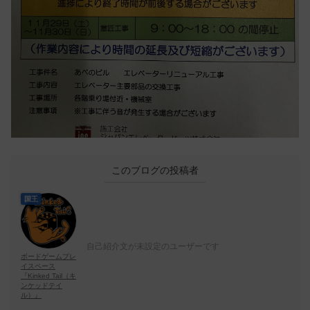
このブログの投稿者
国王
自己紹介文が未設定のユーザーです
ボードゲームプレ
イスペース
『Kinked Tail（キ
ンケッドテイ
ル）』