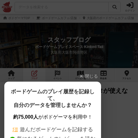
ログイン
ボドゲーマTOP
ボードゲームカフェ/店舗
大阪府のボードゲームカフェ/店舗
スタッフブログ
ボードゲームプレイスペース Kinked Tail
大阪府大阪市阿倍野区
閉じる
トップ
ブログ
イベント
ゲーム
一覧
料金
表
アクセス
11月19日~11月30日までエレベータが使えな
ボードゲームのプレイ履歴を記録し
て、
くなります。
自分のデータを管理しませんか？
こんにちわ。
約75,000人
がボドゲーマを利用中！
キンケッドテイル店長の乾です。
遊んだボードゲームを記録する