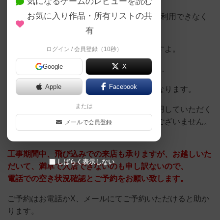
気になるゲームのレビューを読む
お気に入り作品・所有リストの共
11月19日から11月30日までエレベーターが利用できなく
なります。
有
当店舗が入っているビル、とても古いんですよ。
ログイン / 会員登録（10秒）
Google
X
偶にエレベーターも調子が悪い時もあって…
Apple
Facebook
その為、改修工事がある為、利用できなくなります。
または
来店される皆様には外付けの非常階段を利用していただく
事になり、大変ご不便をお掛けして申し訳ございません。
メールで会員登録
工事期間中、飛び込みでの来店も承りますが、お越しいた
しばらく表示しない
だいて、満卓で入店できないのも申し訳ないので、
電話での空き状況確認とご予約をお願い致します。
ご予約はお電話かX、メールにてご予約いただけると助か
ります。