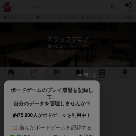
ログイン
ボドゲーマTOP
ボードゲームカフェ/店舗
愛知県のボードゲームカフェ/店舗
スタッフブログ
遊べるセルフカフェspiel
愛知県刈谷市
閉じる
トップ
ブログ
イベント
ゲーム
一覧
料金
表
アクセス
オープン！
ボードゲームのプレイ履歴を記録し
て、
刈谷市にオープンしたシュピールです！
自分のデータを管理しませんか？
ボドゲリストも徐々更新していきます！
約75,000人
がボドゲーマを利用中！
よろしくお願いします！
遊んだボードゲームを記録する