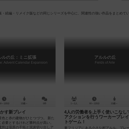
版・続編・リメイク版などの同じシリーズを中心に、関連性の強い作品をまとめて
ルルの丘：ミニ拡張
アルルの丘
rle: Advent Calendar Expansion
Fields of Arle
60～120分
13歳～
0件
1～2人
60～120分
13歳～
かす新プレイ
4人の労働者を上手く使いこなし
アクションを行うワーカープレイ
黄色と赤の建物がひとつづつ。 新た
トゲーム！
く必要とするけれど勝利点が高い。
電所は湿原の干拓と泥炭切り出しア
東フリジアにある小さな村アルル。プレ