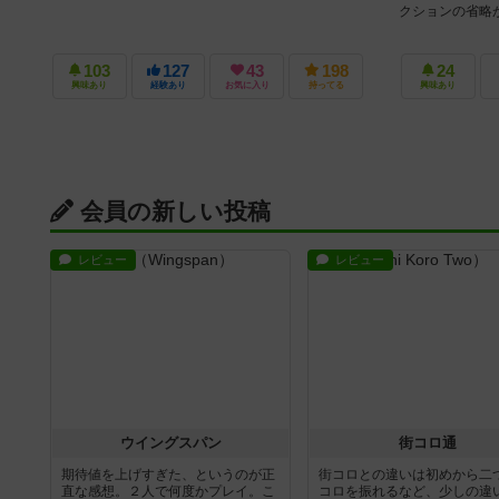
クションの省略が
103
127
43
198
24
興味あり
経験あり
お気に入り
持ってる
興味あり
会員の新しい投稿
レビュー
レビュー
ウイングスパン
街コロ通
期待値を上げすぎた、というのが正
街コロとの違いは初めから二
直な感想。２人で何度かプレイ。こ
コロを振れるなど、少しの違