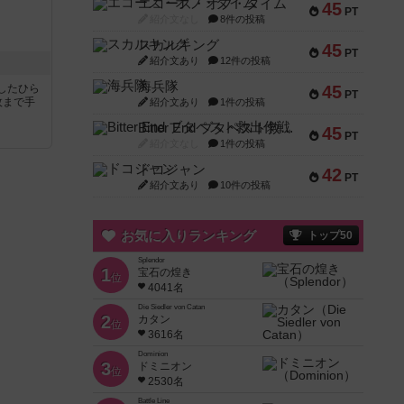
エコーズ・オブ・タイム
45
PT
紹介文なし
8件の投稿
スカルキング
45
PT
紹介文あり
12件の投稿
海兵隊
45
したひら
PT
枚まで手
紹介文あり
1件の投稿
Bitter End ブタペスト救出作戦
45
PT
紹介文なし
1件の投稿
ドコジャン
42
PT
紹介文あり
10件の投稿
お気に入りランキング
トップ50
Splendor
1
宝石の煌き
位
4041名
Die Siedler von Catan
2
カタン
位
3616名
Dominion
3
ドミニオン
位
2530名
Battle Line