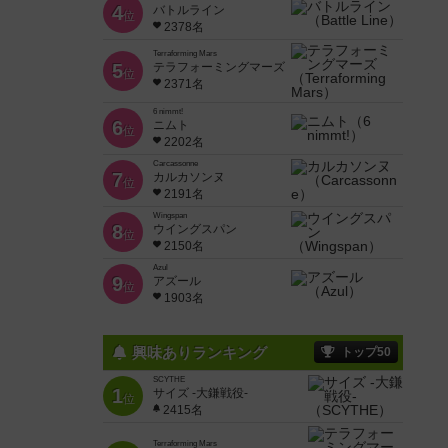
4
バトルライン
位
2378名
Terraforming Mars
5
テラフォーミングマーズ
位
2371名
6 nimmt!
6
ニムト
位
2202名
Carcassonne
7
カルカソンヌ
位
2191名
Wingspan
8
ウイングスパン
位
2150名
Azul
9
アズール
位
1903名
興味ありランキング
トップ50
SCYTHE
1
サイズ -大鎌戦役-
位
2415名
Terraforming Mars