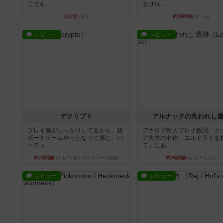
こでも...
るけれ...
13分前
by S
約5時間前
by くみ
レビュー
レビュー
デクリプト
アルナックの失われし
プレイ感がしっかりしてるから、超
アナログ対人プレイ数回。ク
ボードゲームやったなって感じ。パ
ア先生の名作「エルドラドを
ーティ...
て」にあ...
約7時間前
by ヒロ(新！ボードゲーム家族)
約9時間前
by おーちゃん
レビュー
レビュー