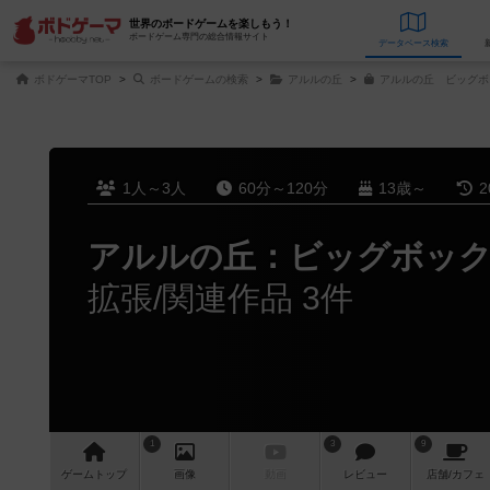
世界のボードゲームを楽しもう！
ボードゲーム専門の総合情報サイト
データベース
検
ボドゲーマTOP
ボードゲームの検索
アルルの丘
アルルの丘 ビッグボ
1人～3人
60分～120分
13歳～
2
アルルの丘：ビッグボッ
拡張/関連作品 3件
1
3
9
ゲーム
トップ
画像
動画
レビュー
店舗/
カフェ