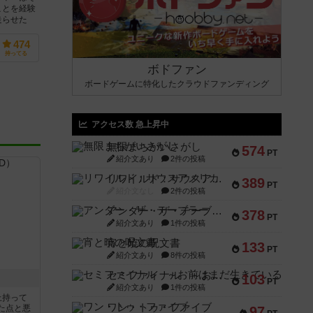
ことを経験
走らせた
..
474
持ってる
ボドファン
ボードゲームに特化したクラウドファンディング
アクセス数 急上昇中
無限まちがいさがし
574
PT
紹介文あり
2件の投稿
リワイルド：サウスアメリカ
389
PT
紹介文なし
2件の投稿
アンダー・ザ・テーブラー
378
PT
紹介文あり
1件の投稿
宵と暁の呪文書
133
PT
紹介文あり
8件の投稿
セミファイナル ～お前はまだ生きている～
103
PT
紹介文あり
1件の投稿
上持って
ワン・トゥ・ファイブ
た点と悪
97