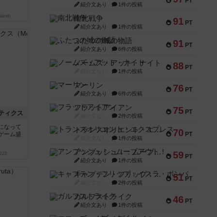
PT
紹介文あり
1件の投稿
land）
南北戦争
91
PT
紹介文あり
1件の投稿
ふたつの城の物語
91
PT
紹介文あり
6件の投稿
ノームズ・アット・ナイト
88
PT
紹介文なし
1件の投稿
マーリン
76
PT
紹介文あり
6件の投稿
フラットアイアン
75
PT
ティクス
紹介文なし
2件の投稿
になって
トランスオリエント・エクスプレス
70
PT
ゲーム盛
紹介文なし
1件の投稿
アンブッシュ！：ムーブアウト！
59
222
PT
紹介文あり
1件の投稿
キャプテン・フリップ：イスラ・ボンバ
51
PT
紹介文なし
2件の投稿
ガルフストライク
46
PT
紹介文あり
1件の投稿