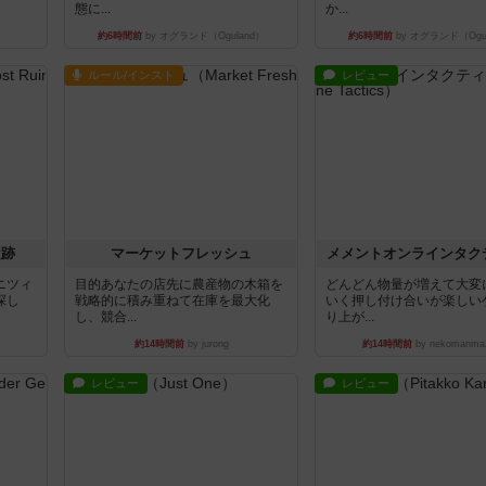
態に...
か...
約6時間前
by オグランド（Oguland）
約6時間前
by オグランド（Ogu
ルール/インスト
レビュー
遺跡
マーケットフレッシュ
メメントオンラインタク
ニツィ
目的あなたの店先に農産物の木箱を
どんどん物量が増えて大変
探し
戦略的に積み重ねて在庫を最大化
いく押し付け合いが楽しい
し、競合...
り上が...
約14時間前
by jurong
約14時間前
by nekomanma
レビュー
レビュー