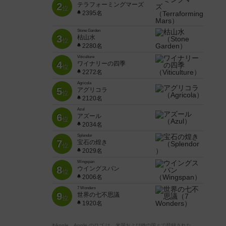
2
テラフォーミングマーズ
位
2395名
Stone Garden
3
枯山水
位
2280名
Viticulture
4
ワイナリーの四季
位
2272名
Agricola
5
アグリコラ
位
2120名
Azul
6
アズール
位
2034名
Splendor
7
宝石の煌き
位
2029名
Wingspan
8
ウイングスパン
位
2006名
7 Wonders
9
世界の七不思議
位
1920名
※Apple、Apple のロゴ は、米国および他の国々で登録された