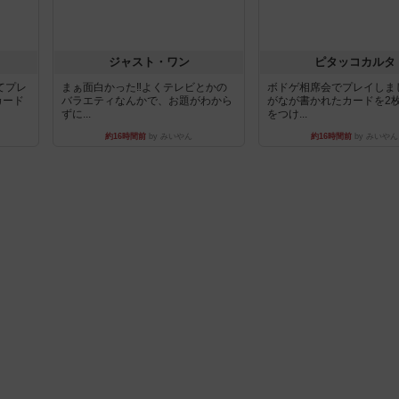
ジャスト・ワン
ピタッコカルタ
てプレ
まぁ面白かった‼️よくテレビとかの
ボドゲ相席会でプレイしま
カード
バラエティなんかで、お題がわから
がなが書かれたカードを2
ずに...
をつけ...
約16時間前
by みいやん
約16時間前
by みいやん