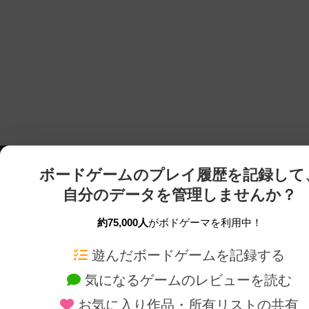
ボードゲームのプレイ履歴を記録して
自分のデータを管理しませんか？
約75,000人
がボドゲーマを利用中！
ボドゲーマTOP
ボードゲーム通販
遊んだボードゲームを記録する
気になるゲームのレビューを読む
ボードゲームを検索する
新作・再入荷情報
お気に入り作品・所有リストの共有
ボードゲームの新着レビュー
定番ボードゲームの通販