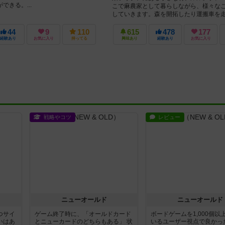
できる。...
こで麻農家として暮らしながら、様々な
していきます。森を開拓したり運搬車を
り、色々な建物を建築したりしていきます.
44
9
110
615
478
177
経験あり
お気に入り
持ってる
興味あり
経験あり
お気に入り
戦略やコツ
レビュー
ニューオールド
ニューオールド
つサイ
ゲーム終了時に、「オールドカード
ボードゲームを1,000個以
いはあ
とニューカードのどちらもある」 状
いるユーザー視点で良かっ