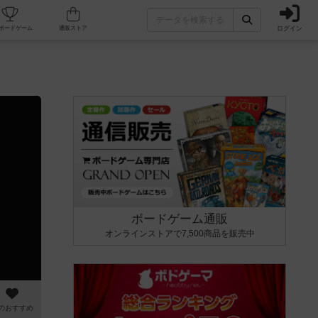
ログイン
カフェ/店舗
人気ボードゲーム
通販ストア
ボードゲーム通販
オンラインストアで7,500商品を販売中
のおすすめ