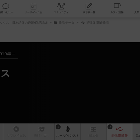
索
新着レビュー
ボードゲーム会
コミュニティ
掲示板一覧
ックス 日本語版の通販/商品詳細
作品データ
拡張版/関連作品
019年～
クス
1
3
リプレイ
日記
戦略
・コツ
ルール
/インスト
掲示板
拡張/関連
作
次