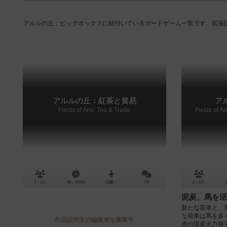
アルルの丘：ビッグボックスに紐付いているボードゲーム一覧です。拡張
アルルの丘：紅茶と貿易
ア
Fields of Arle: Tea & Trade
Fields of A
1～3人
60～150分
12歳～
7件
1～2人
泥炭、馬を活
新たな荷車と、
な荷車は馬を多
作品説明文の編集者を募集中
赤の泥炭火力発