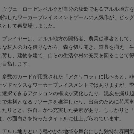
ウヴェ・ローゼンベルクが自分の故郷であるアルル地方を
制作したワーカープレイスメントゲームの人気作が、ビッ
スとして再登場しました。
プレイヤーは、アルル地方の開拓者、農業従事者として、
まな村人の力を借りながら、森を切り開き、道具を揃え、
出荷し、建物を建て、自らの生活や村の充実を図ることで
を目指します。
多数のカードが用意された「アグリコラ」に比べると、非
ーソドックスなワーカープレイスメントではありますが、
に選択できるアクションの構成が変化したり、泥炭を掘り
とで燃料となるリソースを獲得したり、出荷のために荷馬
したりとと、独自、かつ充実した要素があり、しっかりと
は」の面白さを持ったタイトルに仕上げられています。
アルル地方という穏やかな地域を舞台にした独特な雰囲気