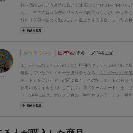
ズマ
の方が１点高い結果に。
詳しくはそのうちまたリプレイレビ
具を強化していくと最終勝利点に影響するものもあります。
数を高めるという趣旨においては完全にソロプレイ向けだと
おもいます。
ボードゲームはその構造上どうしても最適解を
ードより個人ボードの方が広いという・・・右が納屋で左が
た。
全ての資源管理やワーカーの配置順などがキチキチな
れはとても楽しいんだけど疲れてしまうときもある。
そんな
ています。今は穀物と麻の畑が二枚と小屋に馬が飼われてい
村作りを突き詰めて遊ぶことを至上とする場合、ソロだと特
ち止まって振り返ってみましょう。
上手くいくこといかない
在下の方には湿原が広がっており、これを改良しないで放置
い作品だと思いました。
しかしゲームをする上での揺らぎ
続きを見る
あ人生色々あるよ。アルルの丘の風景は、辿ってきた道や時
ス点を受けます。
しかし水を抜くアクションを行うとこちら
でかつその建物があまり強くないと選択肢から外れてしまい
しく包んでくれます。
この効率を超えた世界観が私がこのゲ
れるものが出てきます。(初期段階から置かれているところは
素が少なくリプレイ性が低くなってしまうなと感じました。
に推す理由であり、私のゲーム観に大きな影響を与えている
炭ってなんだ?と思われますが、植物が湿原で堆積してそれ
産主体で羊9・牛8・馬8を集めて82.5点、2回目は建築主体で
ルール/インスト
257名
が参考
2年以上前
の拡張でさらにアルルの生活の幅が広がりました。忙しく働
もので水を抜き泥炭を切り出すと、土地として使えるように
は交易品と建築の両軸で101点でした(;_;)
目指せ110点…
い現代人にこんな時間はプライスレスだと思うのですが、そ
なみにこの泥炭も燃料として使います。アルルの丘でも冬を
品物を揃えて交易品主体で遊ぼうと思います！
個人的な感
１）ゲーム名：
アルルの丘
２）勝利条件：
ゲーム終了時に多
でしょうか。
払う必要があります。(木材で代用は可能です)
余談ですが、
最高得点を求める道筋が出来てしまうと箱を開けなくなって
獲得していたプレイヤーが勝利者となる。
３）ゲームの準備
ide
道の釧路湿原なんかは泥炭を取り出して開拓していました。
思うとあまり突き詰めずに程良く遊ぶことが、このゲームを
ボード」をプレイヤーの間に置く。その後、ボードの各スペ
存在が近年地球温暖化の二酸化炭素を減らすのに利用できる
ようになることだと感じました。
準備が少し手間なので、
れているタイルを山にしておく。
②「ゲームボード」を「サ
在世界各地で泥炭地の再生が進められているとか。
プレイヤ
遊びたいまである。
まだ紅茶拡張を入れて遊んでいないの
ド」の横に置き、オレンジ色の「半年カウンター」を「半年
冬を越す貴重な燃料になりますし、土地の拡大のため泥炭を
メて世界を変えたい…
なお評価はソロの場合で、ソロで無
（ゲームボード下部）の「１」のスペースに置く。また、各
続きを見る
出かことになります。
堤防
海水の浸食を防ぐ堤防ですが、そ
基準では★5になります(;_;)
プレイする色を選び、その色に対応する「道具マーカー」を
っていくことで土地を広げていきます。横に3本並んで位の
ド」上にある「道具トラック」の左端のスペースに置く。
③
からしか土地を開発できないので、それを以下の手順で上に
レイヤーマーカー」２枚をランダムに引き、夏の灯台のマー
す。最後まで上り詰めたら得点が入ります。
動物
この作品は
プレイヤーがスタートプレイヤーとなる。各プレイヤーの「