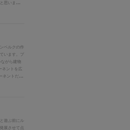
と思います。
ないか。。こ
ルの丘は運要
で馬一頭しか
いゲームで
ペース。畑
るのは次の項
ンベルクの作
干拓できたり
ています。プ
)
5 漁船、交
いながら建物
くなったこ
ーネントを広
も楽しさも二
ーネントだけ
嫌になっちゃ
ります。左右
す。
今回初め
側のアクショ
わりました。
側のアクショ
る。
次にアル
だとできませ
面キレイにな
の強さが変わ
色。これはイ
うと道具が強
と遊ぶ前にル
パに思った村
)
ちなみに道
発展させて点