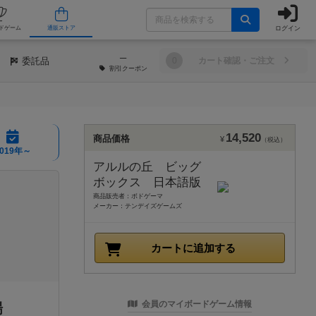
ログイン
/店舗
人気ボードゲーム
通販ストア
─
委託品
0
カート確認・ご注文
割引
クーポン
14,520
商品価格
¥
（税込）
2019年～
アルルの丘 ビッグ
ボックス 日本語版
商品販売者：ボドゲーマ
メーカー：テンデイズゲームズ
カートに追加する
会員のマイボードゲーム情報
場