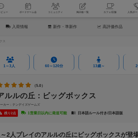
新着レビュー
ボードゲーム会
コミュニティ
掲示板一覧
カフェ
入荷情報
新作
・準新作
高評価
作品
クス
1～3人
60～120分
13歳～
（5.0）
アルルの丘：ビッグボックス
メーカー：テンデイズゲームズ
1営業日以内に発送可能
日本語ルール付き/日本語版
残り2点
1～2人プレイのアルルの丘にビッグボックスが登