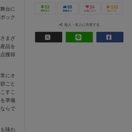
53
59
24
132
舞台に
興味あり
経験あり
お気に入り
持ってる
グボック
知人・友人に共有する
さまざ
生産品を
得点獲得
常にオ
季節ごと
起こすこ
車を準備
「ならで
も味わ