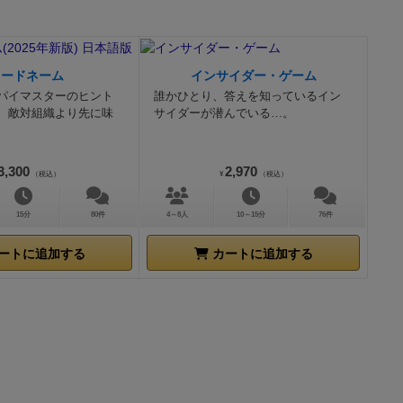
。ただ繁殖(ウ
、スタートプ
やしていきま
タイル」を
の建築に重き
く。残ったタ
コードネーム
インサイダー・ゲーム
なかったら繁
プレイヤーは
パイマスターのヒント
誰かひとり、答えを知っているイン
。
あと動物は
前（自分側）
、敵対組織より先に味
サイダーが潜んでいる…。
のです。
納屋
ホームボー
成し収納する
「旅の目的地
3,300
2,970
のアクション
（税込）
¥
（税込）
の目的地タイ
だけでタイル
タイル４個、
一連のワーカ
15分
80件
4～8人
10～15分
76件
て手の届く適
アクションが
、９ラウンド
ートに追加する
カートに追加する
とかもありま
ェイズ１：準
である粘土や
者コマ」が上
炭を支払う必
タートプレイ
に使いまし、
ェイズ２：労
的は目的地に
コマ」を現在
がなく、基本
いたあと即座
ンド3支払う
に白と青のフ