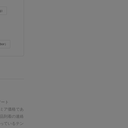
g）
bor）
アート
ミア価格であ
品到着の連絡
っているテン