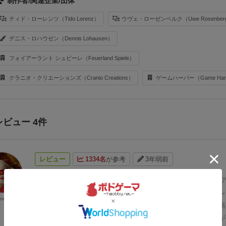
制作者/関連企業/団体
ティド・ローレンツ（Tido Lorenz）
ウヴェ・ローゼンベルク（Uwe Rosenber
デニス・ロハウゼン（Dennis Lohausen）
フォイアーラント シュピーレ（Feuerland Spiele）
クラニオ・クリエーションズ（Cranio Creations）
ゲームハーバー（Game Har
レビュー 4件
レビュー
1334名
が参考
3年弱前
世界に浸れる感 ☆☆☆☆☆☆(120%)
楽しさ ☆☆☆☆☆
☆☆☆☆☆
私のベストゲームであるアルルの丘。長らくプレ
ewyork
った紅茶と交易の拡張込みで再販されました。
先週早くも商
があったので、相変わらず入りずらい扉を開けると夢が広が