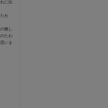
それに比
のたわ
決の難し
箱のたわ
く思いま