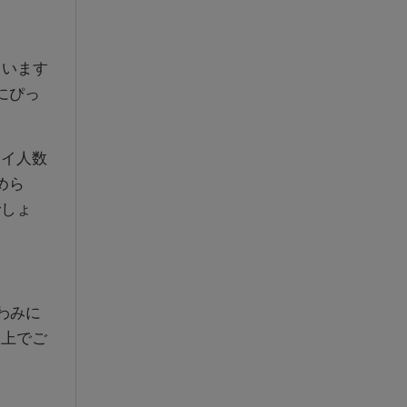
ています
にぴっ
イ人数
めら
でしょ
わみに
た上でご