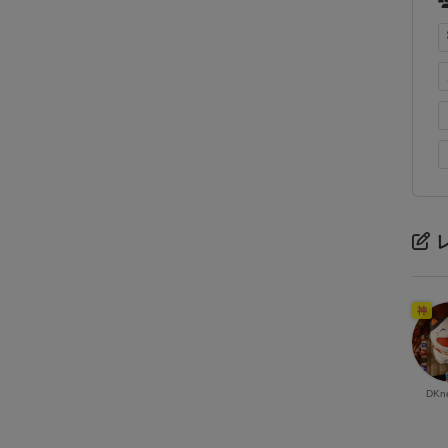
神
DKn