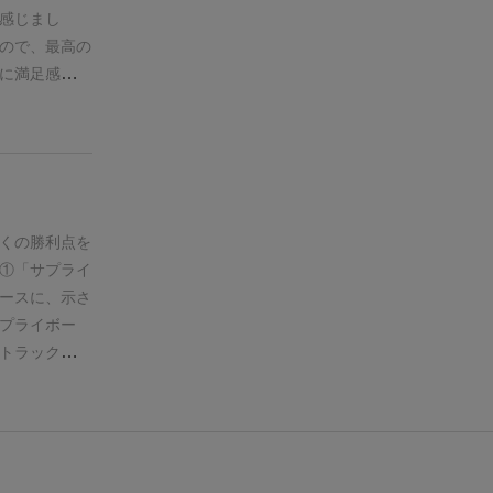
ューしようと
アクションボ
感じまし
求めるし、そ
土地面になっ
ので、最高の
とき、ふと立
ます
泥炭地
現
に満足感が高
こと、そりゃ
するとマイナ
は、建物のみ
間、全てを優
の泥炭と呼ば
、揺らぎの要
ームをベスト
あります)
泥
1回目は畜
のです。
今回
が層になった
86点、3回目
かざるを得な
なります。
ち
次やるときは
れは言い過ぎ
越すために支
想としては、
くの勝利点を
日本だと北海
しまうかなと
①「サプライ
しかし湿原の
長く楽しめる
ースに、示さ
と判明し、現
PCで気軽に
プライボー
ーにとっては
で、紅茶をキ
トラック」
積極的に取り
ければ自分の
プレイヤーは
れを海側に持
「ゲームボー
状態のところ
「スタートプ
上げていきま
カーを引いた
、馬、羊、牛
労働者コマ」