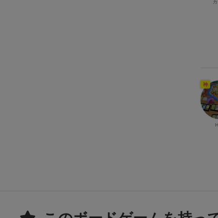
カ
神
H