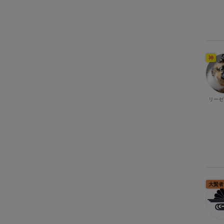
神
リーゼ
大賢者