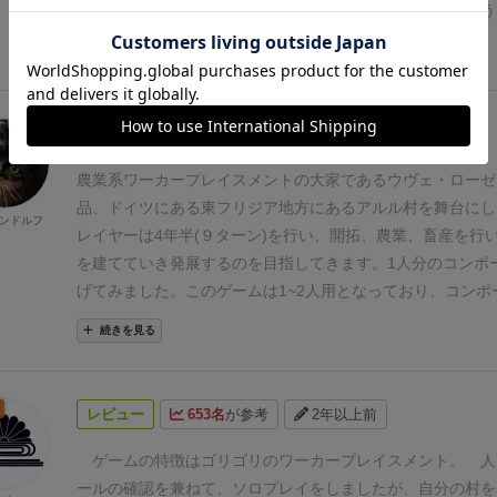
デイズゲームズに潜入、ゲットしてきたのでレビューしよう
まず、(物理的に)重い！いやコレオーディンより厚いんじゃ
続きを見る
れで3人ゲームとか素晴らしすぎて言葉も出ないです。
アル
素のほぼないワーカープレイスメント。はじめは湿地ばかり
いないアルルの村を4年半かけて開発していくという、シブ
レビュー
1086名
が参考
2年以上前
す。
特徴的なのは拡張なしでも多すぎるくらいのワークス
作、家畜、布など好きなように村が作れます。
拡張で足され
農業系ワーカープレイスメントの大家であるウヴェ・ローゼ
目。
1 ワークスペースの増加
2 新たな建物カード
3 水路(
品、ドイツにある東フリジア地方にあるアルル村を舞台にし
ンドルフ
🐑を増やしたり🐑🐏畑作効率化したり)
4 紅茶(作業の効率化
レイヤーは4年半(９ターン)を行い、開拓、農業、畜産を行
易船
拡張込みでプレイして思ったのは、特化戦略がとりやす
を建てていき発展するのを目指してきます。
1人分のコンポ
と。また戦略の幅が増えてさらに自由になったこと。複雑さ
げてみました。このゲームは1~2人用となっており、コンポ
倍ではなく二乗になったような。
アルルの生活が大変すぎて
でも結構な面積を使います。
こちらがアクションボードとな
続きを見る
うかもしれないので、拡張は無印に慣れてからが良さそうで
に分かれている構造になっており毎ターン左右のどちらか片
て拡張を入れたら、紅茶も船も上手く使えずに中途半端に終
ンを行います。(例外として2人プレイの場合、1つだけ反対
１１４点。
ぱっとしないけど、これで色々理解できた気がす
ンが行えますがスタートマーカーは渡ります。ちなみにソロ
レビュー
653名
が参考
2年以上前
ルの初心に還り、麻を重視したプレイをしてみたらとても盤
ん)
一部のアクション以外は道具の精度によってアクション
りました。
最後に農夫の宿を建てる前は麻畑7枚で圧巻の景
ってきます。
職人アクションから作業台の数だけ資源を支払
ゲームの特徴はゴリゴリのワーカープレイスメント。
人
ケるっしょと思ったのですが、113点。。なんと前回のハン
化されていきます(作業台も強化すると個数が増えていきます
ールの確認を兼ねて、ソロプレイをしましたが、自分の村を