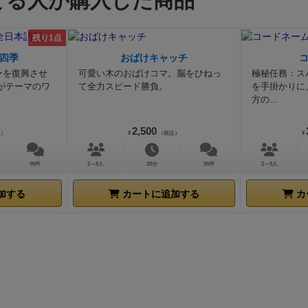
てる人が購入した商品
の3種類でそれぞれ建物や場所によって配置条件があります
を「ゲームボード」上の「７月」～「１０月」のスペースに
ヴェ氏の作品だと当たり前のようにあるアレです)をして増
レイヤーの色のコマが上になるように重ねて置く。
④「建物
残り1点
す。
とはいっても動物の移動は結構緩いのであとは小屋とか
「ゲームボード」上の対応する色のスペースにランダムに置
四季
おばけキャッチ
が置かれると思います。結局2匹いたとしても1匹でも広く
イルはゲームの箱に戻し、ゲームから除外する。その後、各
ーを復興させ
可愛い木のおばけコマ。脳をひねっ
極秘任務：ス
殖ができません。移動を駆使して効率よく繁殖していきます
「ホームボード」を１枚受け取り、「サプライボード」の手
がテーマのワ
て全力スピード勝負。
を手掛かりに
最終得点になりますからできるだけ繁殖を進めていきたいも
方の...
に置き、馬コマ１個、泥炭コマ４個、資源マーカー６個を「
こちらは納屋部分ですこちらでは、馬や牛で引く乗り物を作
ド」の上に置く。
⑤各プレイヤー、「ホームボード」の横に
2,500
場所です。
まずやれることは素材の加工ができます。
こちら
込）
¥
（税込）
¥
／納屋ボード」を置き、対応するスペースに自分の色の「旅
で入手した素材(右上には点数が書かれています)
車に乗せる
ル」を置く。また、各プレイヤーは。丸太タイル４個、粘土
をひっくり返して加工できます。ただし労働フェイスという
90件
2～8人
20分
95件
2～8人
泥炭コマ３個を手元に置く。残りのタイルは、ストックとし
ーを置くアクションや、こうした車に素材を置いて加工する
当な場所に置く。
４）ゲームの進行：
半年を１ラウンドとし
加する
カートに追加する
カ
終わるまで乗せっぱなしになります。
あと車の配置する条件
をプレイする。各ラウンドは３フェズから構成される。
①フ
すので、ルールの方をご参照してください。
そして基礎資源
備
・各ラウンドの開始時にスタートプレイヤーの色の「労働
木材も、上位素材として加工ができます。粘土に関しては泥
になるように、各月スペースのコマを置いていく。なお、ス
要があります。
これらの上位素材は主に建物を建築するため
ヤーは「特別アクション」を実行した場合のみ変わる。
②フ
取っておいても点数になります。
納品
運搬車のもう一つの目
働フェイズ
・スタートプレイヤから交互に、自分の「労働者
運んで食料に交換することです。このゲームお金という概念
の半年用の空いているアクションスペースに置く。コマを置
物々交換です。お金の代わりに食料があるのですが、毎ラウ
に対応するアクションを実行する。なおアクションスペース