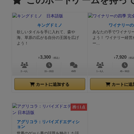
このボードゲームを持っ
キングドミノ
ワイナリーの
欲しいタイルを手に入れて、森や
あなたの手でワイナリ
海、草原の広がる自分の王国を広げ
よう！ ワイナリー経営
よう！
ー...
3,300
7,920
¥
（税込）
¥
（税
2～4人
15～20分
49件
1～6人
45～90分
カートに追加する
カートに追
残り1点
アグリコラ：リバイズドエディシ
ョン
世界のゲーム界の話題を独占した話