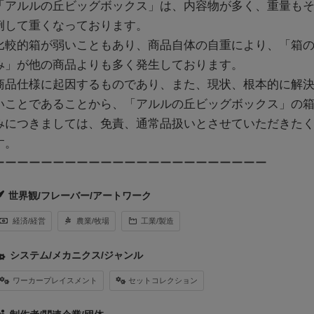
「アルルの丘ビッグボックス」は、内容物が多く、重量も
例して重くなっております。
比較的箱が弱いこともあり、商品自体の自重により、「箱
み」が他の商品よりも多く発生しております。
商品仕様に起因するものであり、また、現状、根本的に解
いことであることから、「アルルの丘ビッグボックス」の
みにつきましては、免責、通常品扱いとさせていただきた
す。
ーーーーーーーーーーーーーーーーーーーーーーー
世界観/フレーバー/アートワーク
経済/経営
農業/牧場
工業/製造
システム/メカニクス/ジャンル
ワーカープレイスメント
セットコレクション