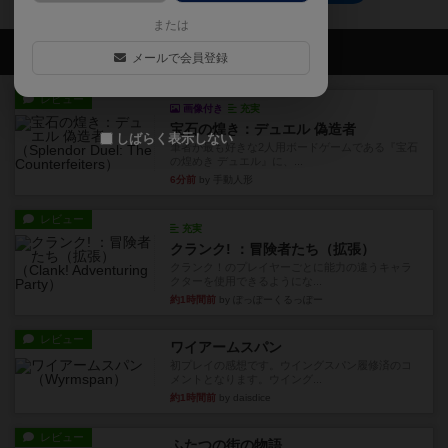
または
会員の新しい投稿
メールで会員登録
レビュー
画像付き
充実
宝石の煌き：デュエル 偽造者
しばらく表示しない
筆者が最も好きな2人用ボードゲームである『宝石
の煌めき デュエル』に、...
6分前
by 手動人形
レビュー
充実
クランク! ：冒険者たち（拡張）
クランク！のプレイヤーごとに能力の違うキャラ
クターを使用できるようにな...
約1時間前
by ぽっぽーくるっぽー
レビュー
ワイアームスパン
初プレイの感想です。ウイングスパン履修済のコ
メントとなります。ウイング...
約1時間前
by daisdice
レビュー
ふたつの街の物語