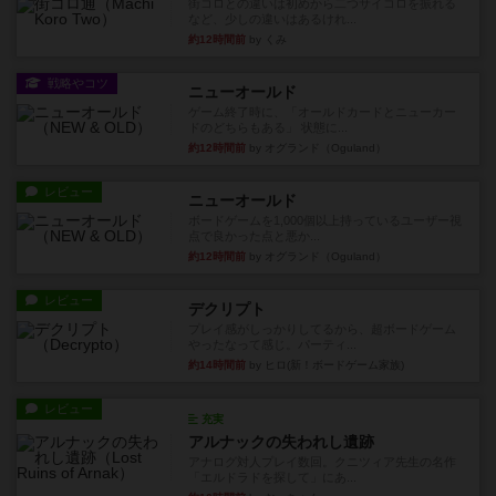
街コロとの違いは初めから二つサイコロを振れる
など、少しの違いはあるけれ...
約12時間前
by くみ
戦略やコツ
ニューオールド
ゲーム終了時に、「オールドカードとニューカー
ドのどちらもある」 状態に...
約12時間前
by オグランド（Oguland）
レビュー
ニューオールド
ボードゲームを1,000個以上持っているユーザー視
点で良かった点と悪か...
約12時間前
by オグランド（Oguland）
レビュー
デクリプト
プレイ感がしっかりしてるから、超ボードゲーム
やったなって感じ。パーティ...
約14時間前
by ヒロ(新！ボードゲーム家族)
レビュー
充実
アルナックの失われし遺跡
アナログ対人プレイ数回。クニツィア先生の名作
「エルドラドを探して」にあ...