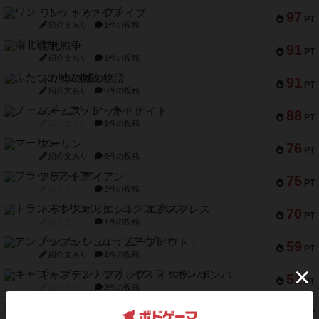
ワン・トゥ・ファイブ
97
PT
紹介文あり
1件の投稿
南北戦争
91
PT
紹介文あり
1件の投稿
ふたつの城の物語
91
PT
紹介文あり
6件の投稿
ノームズ・アット・ナイト
88
PT
紹介文なし
1件の投稿
マーリン
76
PT
紹介文あり
6件の投稿
フラットアイアン
75
PT
紹介文なし
2件の投稿
トランスオリエント・エクスプレス
70
PT
紹介文なし
1件の投稿
アンブッシュ！：ムーブアウト！
59
PT
紹介文あり
1件の投稿
キャプテン・フリップ：イスラ・ボンバ
51
PT
紹介文なし
2件の投稿
ガルフストライク
46
PT