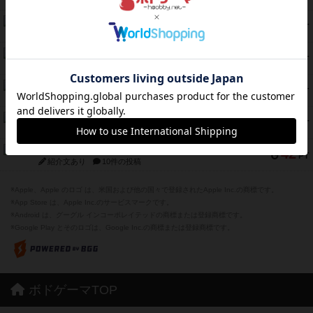
紹介文あり
1件の投稿
エコーズ・オブ・タイム
45
PT
紹介文なし
8件の投稿
スカルキング
45
PT
紹介文あり
12件の投稿
海兵隊
45
PT
紹介文あり
1件の投稿
Bitter End ブタペスト救出作戦
45
PT
紹介文なし
1件の投稿
ドコジャン
42
PT
紹介文あり
10件の投稿
※Apple、Apple のロゴ は、米国および他の国々で登録されたApple Inc.の商標です。
※App Store は、Apple Inc.のサービスマークです。
※Android は、グーグル インコーポレイテッドの商標または登録商標です。
※Google Play とそのロゴは、Google Inc.の商標または登録商標です。
ボドゲーマTOP