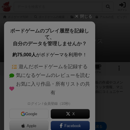
ログイン
閉じる
ボドゲーマTOP
ボードゲームの検索
アルルの丘
アルルの丘 ビッグボ
ボードゲームのプレイ履歴を記録し
て、
アルルの丘：ビッグボックス
自分のデータを管理しませんか？
0件の掲示板
約75,000人
がボドゲーマを利用中！
遊んだボードゲームを記録する
1
3
9
トップ
画像
動画
レビュー
カフェ
気になるゲームのレビューを読む
ログインするとアルルの丘：ビッグボックスに関する掲示板の作成やコメン
お気に入り作品・所有リストの共
トの書き込みが出来るようになります。ルールの疑問やエラッタ情報、マニ
ュアルでは判断し辛い曖昧な表記等について会員同士で自由にコミュニケー
有
ションをとることが出来ます。
ログイン / 会員登録（10秒）
ログイン/無料会員登録
Google
X
Apple
Facebook
アルルの丘：ビッグボックスのトップに戻る