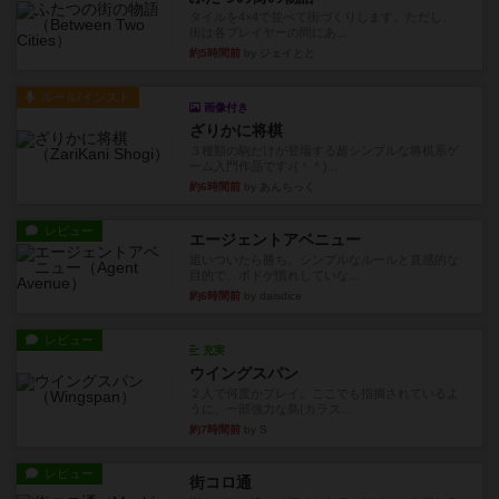
タイルを4×4で並べて街づくりします。ただし、
街は各プレイヤーの間にあ...
約5時間前
by ジェイとと
ルール/インスト
画像付き
ざりかに将棋
３種類の駒だけが登場する超シンプルな将棋系ゲ
ーム入門作品です♪(＾＾)...
約6時間前
by あんちっく
レビュー
エージェントアベニュー
追いついたら勝ち。シンプルなルールと直感的な
目的で、ボドゲ慣れしていな...
約6時間前
by daisdice
レビュー
充実
ウイングスパン
２人で何度かプレイ。ここでも指摘されているよ
うに、一部強力な鳥(カラス...
約7時間前
by S
レビュー
街コロ通