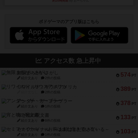
約16時間前
by おーちゃん
ボドゲーマのアプリ版はこちら
アクセス数 急上昇中
無限まちがいさがし
574
PT
紹介文あり
2件の投稿
リワイルド：サウスアメリカ
389
PT
紹介文なし
2件の投稿
アンダー・ザ・テーブラー
378
PT
紹介文あり
1件の投稿
宵と暁の呪文書
133
PT
紹介文あり
8件の投稿
セミファイナル ～お前はまだ生きている～
103
PT
紹介文あり
1件の投稿