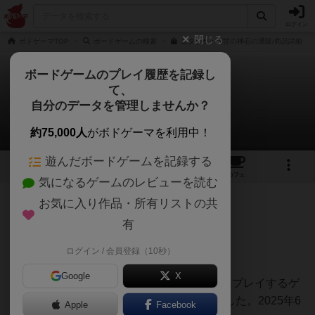
ログイン
閉じる
ボドゲーマTOP
ボードゲームの検索
エタリヤ：創世の神石の通販/商品詳細
ボードゲームのプレイ履歴を記録し
て、
エタリヤ：創世の神石
自分のデータを管理しませんか？
おとんさんのレビュー
約75,000人
がボドゲーマを利用中！
遊んだボードゲームを記録する
6
3
1
トップ
画像
動画
レビュー
カフェ
気になるゲームのレビューを読む
お気に入り作品・所有リストの共
217名
1名
0
約1年前
有
ログイン / 会員登録（10秒）
星8
Google
X
ボドゲ400種を所有し、軽〜中量級を中心にプレイするゲ
ーマーの感想です。小学生と２人で遊びました。2025年6
Apple
Facebook