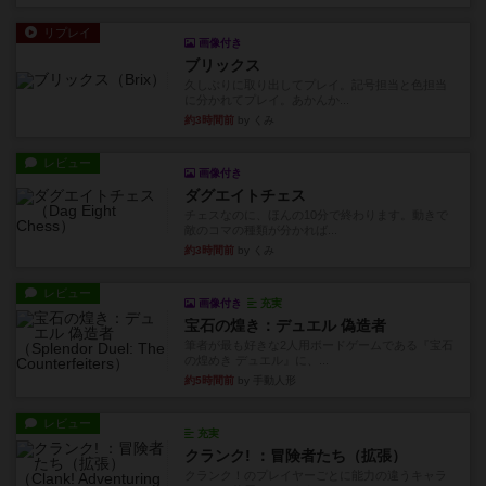
リプレイ
画像付き
ブリックス
久しぶりに取り出してプレイ。記号担当と色担当
に分かれてプレイ。あかんか...
約3時間前
by くみ
レビュー
画像付き
ダグエイトチェス
チェスなのに、ほんの10分で終わります。動きで
敵のコマの種類が分かれば...
約3時間前
by くみ
レビュー
画像付き
充実
宝石の煌き：デュエル 偽造者
筆者が最も好きな2人用ボードゲームである『宝石
の煌めき デュエル』に、...
約5時間前
by 手動人形
レビュー
充実
クランク! ：冒険者たち（拡張）
クランク！のプレイヤーごとに能力の違うキャラ