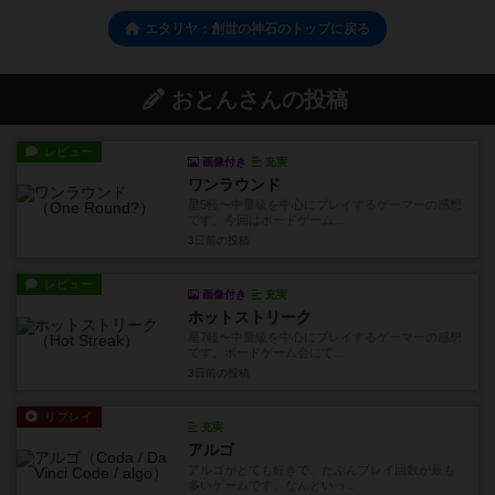
エタリヤ：創世の神石のトップに戻る
おとんさんの投稿
レビュー
画像付き
充実
ワンラウンド
星5軽〜中量級を中心にプレイするゲーマーの感想
です。今回はボードゲーム...
3日前
の投稿
レビュー
画像付き
充実
ホットストリーク
星7軽〜中量級を中心にプレイするゲーマーの感想
です。ボードゲーム会にて...
3日前
の投稿
リプレイ
充実
アルゴ
アルゴがとても好きで、たぶんプレイ回数が最も
多いゲームです。なんといっ...