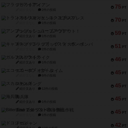
フラットアイアン
75
PT
紹介文なし
2件の投稿
トランスオリエント・エクスプレス
70
PT
紹介文なし
1件の投稿
アンブッシュ！：ムーブアウト！
59
PT
紹介文あり
1件の投稿
キャプテン・フリップ：イスラ・ボンバ
51
PT
紹介文なし
2件の投稿
ガルフストライク
46
PT
紹介文あり
1件の投稿
エコーズ・オブ・タイム
45
PT
紹介文なし
8件の投稿
スカルキング
45
PT
紹介文あり
12件の投稿
海兵隊
45
PT
紹介文あり
1件の投稿
Bitter End ブタペスト救出作戦
45
PT
紹介文なし
1件の投稿
ドコジャン
42
PT