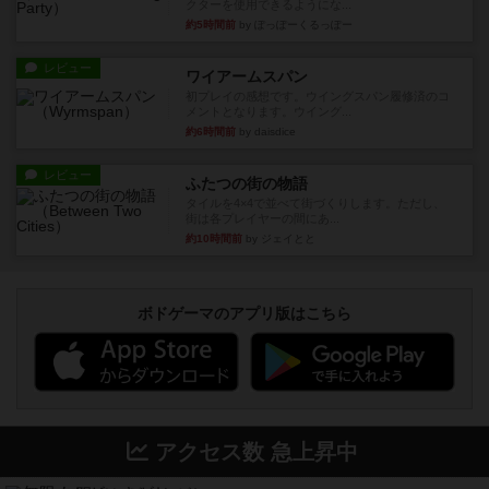
クターを使用できるようにな...
約5時間前
by ぽっぽーくるっぽー
レビュー
ワイアームスパン
初プレイの感想です。ウイングスパン履修済のコ
メントとなります。ウイング...
約6時間前
by daisdice
レビュー
ふたつの街の物語
タイルを4×4で並べて街づくりします。ただし、
街は各プレイヤーの間にあ...
約10時間前
by ジェイとと
ボドゲーマのアプリ版はこちら
アクセス数 急上昇中