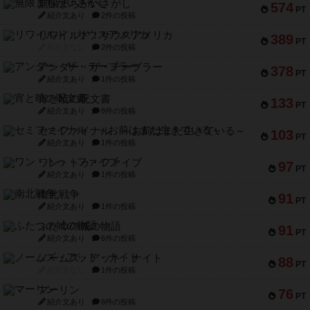
無限まちがいさがし
574
PT
紹介文あり
2件の投稿
リワイルド：サウスアメリカ
389
PT
紹介文なし
2件の投稿
アンダー・ザ・テーブラー
378
PT
紹介文あり
1件の投稿
宵と暁の呪文書
133
PT
紹介文あり
8件の投稿
セミファイナル ～お前はまだ生きている～
103
PT
紹介文あり
1件の投稿
ワン・トゥ・ファイブ
97
PT
紹介文あり
1件の投稿
南北戦争
91
PT
紹介文あり
1件の投稿
ふたつの城の物語
91
PT
紹介文あり
6件の投稿
ノームズ・アット・ナイト
88
PT
紹介文なし
1件の投稿
マーリン
76
PT
紹介文あり
6件の投稿