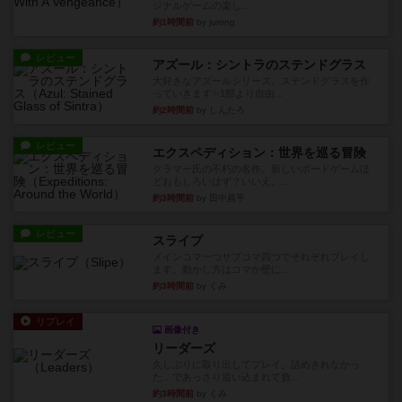
ジナルゲームの楽し...
約1時間前
by jurong
レビュー
アズール：シントラのステンドグラス
大好きなアズールシリーズ。ステンドグラスを作
っていきます✨1部より自由...
約2時間前
by しんたろ
レビュー
エクスペディション：世界を巡る冒険
クラマー氏の不朽の名作。新しいボードゲームほ
どおもしろいはず？いいえ。...
約3時間前
by 田中昌平
レビュー
スライプ
メインコマ一つサブコマ四つでそれぞれプレイし
ます。動かし方はコマか壁に...
約3時間前
by くみ
リプレイ
画像付き
リーダーズ
久しぶりに取り出してプレイ。詰めきれなかっ
た…であっさり追い込まれて負...
約3時間前
by くみ