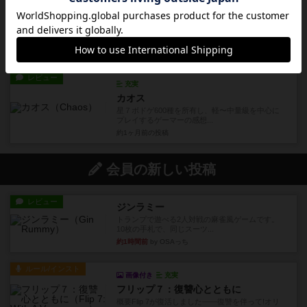
画像付き
充実
オルロイ：プラハの天文時計
星6軽〜中量級をメインにプレイするゲーマーの感
想です。ボードゲームのオ...
約1ヶ月前
の投稿
レビュー
充実
カオス
星７ボドゲ600種を所有し、軽〜中量級を中心に
プレイするゲーマーの感想...
約1ヶ月前
の投稿
会員の新しい投稿
レビュー
ジンラミー
トランプで遊べる2人対戦の麻雀風ゲームです。
10枚の手札で、同じスーツ...
約1時間前
by OSAっち
ルール/インスト
画像付き
充実
フリップ７：復讐心とともに
概要Flip 7が復活しました――復讐を伴って!オリ