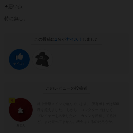
⚫︎悪い点
特に無し。
この投稿に
1
名が
ナイス！
しました
ナイス！
このレビューの投稿者
神
軽中量級メインで遊んでいます。 所有ボドゲは600
種を超えました。 しかし、コレクターではなく、
プレイヤーを名乗りたい。 カタンを所有してるけ
ど、まだ遊べてません。機会はくるのだろうか。
おとん