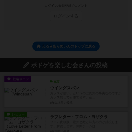
ログイン/会員登録でコメント
ログインする
える★あらめいんのトップに戻る
ボドゲを楽しむ会さんの投稿
戦略やコツ
充実
ウイングスパン
カラスが強い、というのは周知の事実なのですが
カラス無しでも勝てます。産...
5年以上前
の投稿
レビュー
ラブレター・フロム・ヨザクラ
フロム夜桜版 意外と敵と味方の力が拮抗しま
す。解説します。仲間チームは...
6年弱前
の投稿