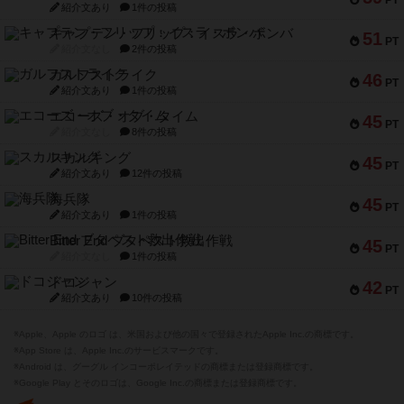
PT
紹介文あり
1件の投稿
キャプテン・フリップ：イスラ・ボンバ
51
PT
紹介文なし
2件の投稿
ガルフストライク
46
PT
紹介文あり
1件の投稿
エコーズ・オブ・タイム
45
PT
紹介文なし
8件の投稿
スカルキング
45
PT
紹介文あり
12件の投稿
海兵隊
45
PT
紹介文あり
1件の投稿
Bitter End ブタペスト救出作戦
45
PT
紹介文なし
1件の投稿
ドコジャン
42
PT
紹介文あり
10件の投稿
※Apple、Apple のロゴ は、米国および他の国々で登録されたApple Inc.の商標です。
※App Store は、Apple Inc.のサービスマークです。
※Android は、グーグル インコーポレイテッドの商標または登録商標です。
※Google Play とそのロゴは、Google Inc.の商標または登録商標です。