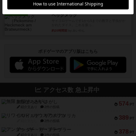
約18時間前
by nekomanma222
レビュー
ヘックメック
サイコロゲームです1から5までの数字と芋虫がか
かれたダイス。これを振っ...
約20時間前
by みいやん
ボドゲーマのアプリ版はこちら
アクセス数 急上昇中
無限まちがいさがし
574
PT
紹介文あり
2件の投稿
リワイルド：サウスアメリカ
389
PT
紹介文なし
2件の投稿
アンダー・ザ・テーブラー
378
PT
紹介文あり
1件の投稿