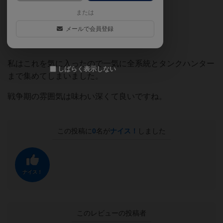
または
内容はドミニオン以下略です。
メールで会員登録
私はこれを気に入ったので一気に全系統とタンクハンター
しばらく表示しない
まで集めてしまいました。
戦争期の雰囲気は味わい深くて良いですね。
この投稿に
0
名が
ナイス！
しました
ナイス！
このレビューの投稿者