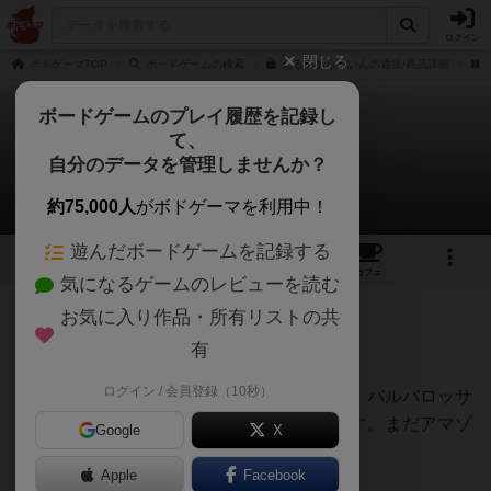
ログイン
閉じる
ボドゲーマTOP
ボードゲームの検索
える★あらめいんの通販/商品詳細
ボードゲームのプレイ履歴を記録し
て、
える★あらめいん
自分のデータを管理しませんか？
ボドゲを楽しむ会さんのレビュー
約75,000人
がボドゲーマを利用中！
遊んだボードゲームを記録する
2
2
2
トップ
画像
動画
レビュー
カフェ
気になるゲームのレビューを読む
お気に入り作品・所有リストの共
419名
0名
0
6年以上前
有
ログイン / 会員登録（10秒）
バルバロッサの姉妹品で、混ぜて遊べます。バルバロッサ
同様実写品が限定１０００個のみ存在します。まだアマゾ
Google
X
ンでも手に入りますね。
Apple
Facebook