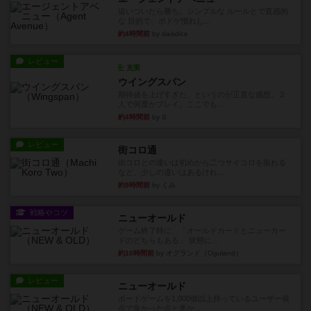
追いついたら勝ち。シンプルな ルールとで直感的
な 目的で、ボドゲ慣れし...
約4時間前
by daisdice
レビュー
充実
ウイングスパン
期待値を上げすぎた、というのが正直な感想。２
人で何度かプレイ。ここでも...
約4時間前
by S
レビュー
街コロ通
街コロとの違いは初めから二つサイコロを振れる
など、少しの違いはあるけれ...
約9時間前
by くみ
戦略やコツ
ニューオールド
ゲーム終了時に、「オールドカードとニューカー
ドのどちらもある」 状態に...
約10時間前
by オグランド（Oguland）
レビュー
ニューオールド
ボードゲームを1,000個以上持っているユーザー視
点で良かった点と悪か...