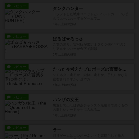
レビュー
タンクハンター
ドラフトした戦車ユニットとイベントカードでぱ
んつぁーふぉーするゲームで...
6年以上前
の投稿
レビュー
ばるば★ろっさ
ご覧の通り、実写版が限定１０００個※４桁のシ
リアルナンバーが金字で刻印...
6年以上前
の投稿
レビュー
たった今考えたプロポーズの言葉を君に捧ぐよ。
シモネタに走るか、純粋に走るか。手札にかなり
左右されますが、基本カード...
6年以上前
の投稿
レビュー
ハンザの女王
裏返して出せば得点チャンスを最後まで失うもの
の欲しいカードを手に入れる...
6年以上前
の投稿
レビュー
ラー
競りゲームはコンポーネントを素晴らしく作ろ