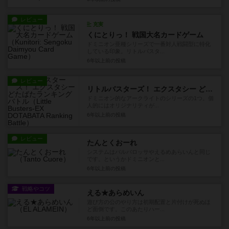
レビュー
充実
くにとりっ！ 戦国大名カードゲーム
ドミニオン亜種シリーズで一番対人戦闘型に特化
している印象。リトルバスタ...
6年以上前
の投稿
レビュー
リトルバスターズ！ エクスタシー どたばたランキングバトル
ドミニオン的なアークライトのシリーズの1つ。個
人的にはオリジナリティが...
6年以上前
の投稿
レビュー
たんとくおーれ
システムはバルバロッサやえるめあらいんと同じ
です。というかドミニオンと...
6年以上前
の投稿
戦略やコツ
える★あらめいん
遊び方の公のやり方は初期配置と片付けが死ぬほ
ど面倒です。このあたりハー...
6年以上前
の投稿