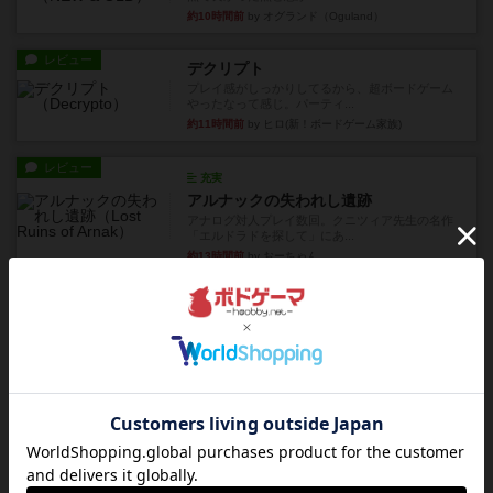
約10時間前
by オグランド（Oguland）
レビュー
デクリプト
プレイ感がしっかりしてるから、超ボードゲーム
やったなって感じ。パーティ...
約11時間前
by ヒロ(新！ボードゲーム家族)
レビュー
充実
アルナックの失われし遺跡
アナログ対人プレイ数回。クニツィア先生の名作
「エルドラドを探して」にあ...
約13時間前
by おーちゃん
ルール/インスト
画像付き
充実
マーケットフレッシュ
目的あなたの店先に農産物の木箱を戦略的に積み
重ねて在庫を最大化し、競合...
約18時間前
by jurong
レビュー
メメントオンラインタクティクス
どんどん物量が増えて大変になっていく押し付け
合いが楽しいゲーム盛り上が...