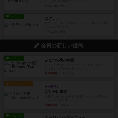
う、みたいな風潮でもあるのだ...
6年以上前
の投稿
レビュー
ピクテル
ピクトアイコンで表現が自由自在。飛び出す非常
口の人も作れます。
6年以上前
の投稿
会員の新しい投稿
レビュー
ふたつの街の物語
タイルを4×4で並べて街づくりします。ただし、
街は各プレイヤーの間にあ...
約3時間前
by ジェイとと
ルール/インスト
画像付き
ざりかに将棋
３種類の駒だけが登場する超シンプルな将棋系ゲ
ーム入門作品です♪(＾＾)...
約3時間前
by あんちっく
レビュー
エージェントアベニュー