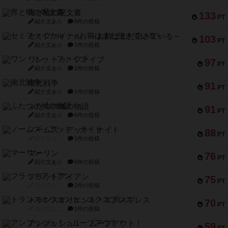
宵と暁の呪文書
133
PT
紹介文あり
8件の投稿
セミファイナル ～お前はまだ生きている～
103
PT
紹介文あり
1件の投稿
ワン・トゥ・ファイブ
97
PT
紹介文あり
1件の投稿
南北戦争
91
PT
紹介文あり
1件の投稿
ふたつの城の物語
91
PT
紹介文あり
6件の投稿
ノームズ・アット・ナイト
88
PT
紹介文なし
1件の投稿
マーリン
76
PT
紹介文あり
6件の投稿
フラットアイアン
75
PT
紹介文なし
2件の投稿
トランスオリエント・エクスプレス
70
PT
紹介文なし
1件の投稿
アンブッシュ！：ムーブアウト！
59