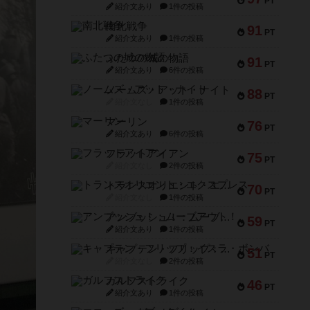
PT
紹介文あり
1件の投稿
南北戦争
91
PT
紹介文あり
1件の投稿
ふたつの城の物語
91
PT
紹介文あり
6件の投稿
ノームズ・アット・ナイト
88
PT
紹介文なし
1件の投稿
マーリン
76
PT
紹介文あり
6件の投稿
フラットアイアン
75
PT
紹介文なし
2件の投稿
トランスオリエント・エクスプレス
70
PT
紹介文なし
1件の投稿
アンブッシュ！：ムーブアウト！
59
PT
紹介文あり
1件の投稿
キャプテン・フリップ：イスラ・ボンバ
51
PT
紹介文なし
2件の投稿
ガルフストライク
46
PT
紹介文あり
1件の投稿