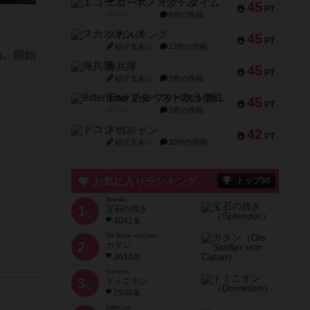
エコーズ・オブ・タイム
45
PT
紹介文なし
8件の投稿
スカルキング
45
PT
紹介文あり
12件の投稿
ね。開始
海兵隊
45
PT
紹介文あり
1件の投稿
Bitter End ブタペスト救出作戦
45
PT
紹介文なし
1件の投稿
ドコジャン
42
PT
紹介文あり
10件の投稿
お気に入りランキング
トップ50
Splendor
1
宝石の煌き
位
4041名
Die Siedler von Catan
2
カタン
位
3616名
Dominion
3
ドミニオン
位
2530名
Battle Line