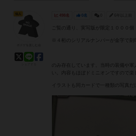
仙人
498名
0名
0
6年以上前
ご覧の通り、実写版が限定１０００個
※４桁のシリアルナンバーが金字で刻
ボドゲを楽しむ会
シェアする
のみ存在しています。当時の装備や軍
い。内容もほぼドミニオンですので楽
イラストも同カードで一種類の写真だ