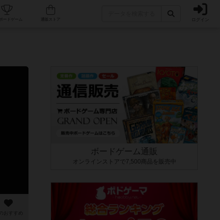
ログイン
カフェ/店舗
人気ボードゲーム
通販ストア
ボードゲーム通販
オンラインストアで7,500商品を販売中
のおすすめ