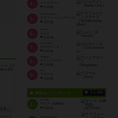
4
バトルライン
位
2379名
Terraforming Mars
5
テラフォーミングマーズ
位
2371名
6 nimmt!
6
ニムト
位
2202名
Carcassonne
7
カルカソンヌ
位
2191名
Wingspan
8
ウイングスパン
位
2150名
Azul
9
アズール
位
1903名
興味ありランキング
トップ50
SCYTHE
1
サイズ -大鎌戦役-
位
2415名
リトルバスターズ！ エクスタシー どたばたランキングバトル
トのシリ
Terraforming Mars