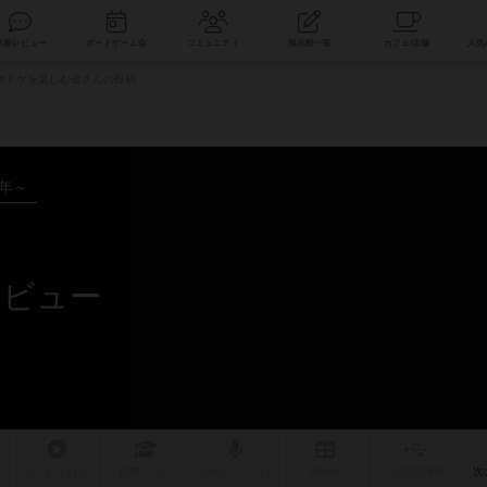
索
新着レビュー
ボードゲーム会
コミュニティ
掲示板一覧
ボドゲを楽しむ会さんの投稿
0年～
レビュー
リプレイ
日記
戦略
・コツ
ルール
/インスト
掲示板
拡張/関連
作
次