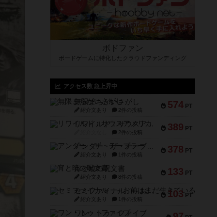
ボドファン
ボードゲームに特化したクラウドファンディング
アクセス数 急上昇中
無限まちがいさがし
574
PT
紹介文あり
2件の投稿
リワイルド：サウスアメリカ
389
PT
紹介文なし
2件の投稿
アンダー・ザ・テーブラー
378
PT
紹介文あり
1件の投稿
宵と暁の呪文書
133
PT
紹介文あり
8件の投稿
セミファイナル ～お前はまだ生きている～
103
PT
紹介文あり
1件の投稿
ワン・トゥ・ファイブ
97