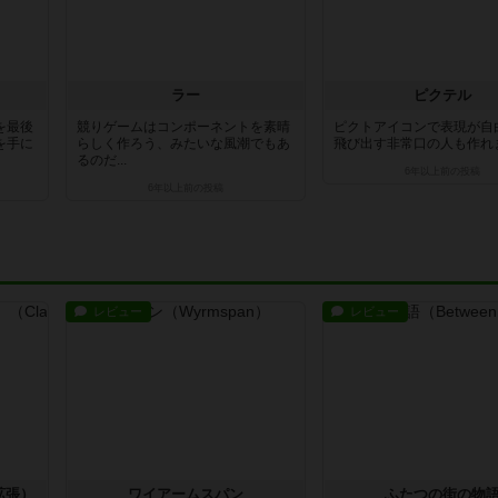
ラー
ピクテル
を最後
競りゲームはコンポーネントを素晴
ピクトアイコンで表現が自
を手に
らしく作ろう、みたいな風潮でもあ
飛び出す非常口の人も作れ
るのだ...
6年以上前
の投稿
6年以上前
の投稿
レビュー
レビュー
拡張）
ワイアームスパン
ふたつの街の物