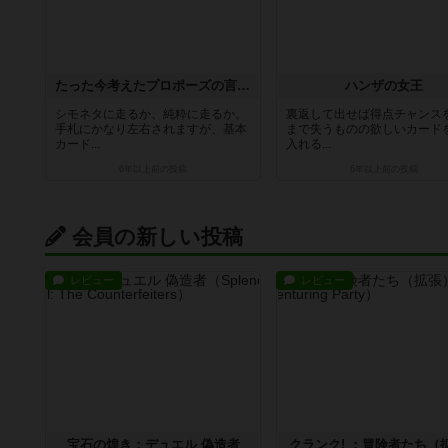
たった今考えたプロポーズの言葉を君に捧ぐよ。
ハンザの女王
シモネタに走るか、純粋に走るか。
裏返して出せば得点チャンス
手札にかなり左右されますが、基本
まで失うものの欲しいカード
カード...
入れる...
6年以上前
の投稿
6年以上前
の投稿
会員の新しい投稿
レビュー
レビュー
宝石の煌き：デュエル 偽造者
クランク! ：冒険者たち（