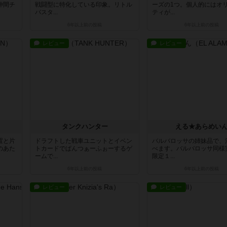
仲間チ
戦闘型に特化している印象。リトル
ーズの1つ。個人的にはオ
バスタ...
ティが...
6年以上前
の投稿
6年以上前
の投稿
レビュー
レビュー
タンクハンター
える★あらめい
置と片
ドラフトした戦車ユニットとイベン
バルバロッサの姉妹品で、
のあた
トカードでぱんつぁーふぉーするゲ
べます。バルバロッサ同様
ームで...
限定１...
6年以上前
の投稿
6年以上前
の投稿
レビュー
レビュー