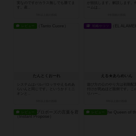
実なのですがカラス無しでも勝てま
が拮抗します。解説します。
す。産...
ームは...
5年以上前
の投稿
6年弱前
の投稿
レビュー
戦略やコツ
たんとくおーれ
える★あらめいん
システムはバルバロッサやえるめあ
遊び方の公のやり方は初期配
らいんと同じです。というかドミニ
付けが死ぬほど面倒です。こ
オンと...
りハー...
6年以上前
の投稿
6年以上前
の投稿
レビュー
レビュー