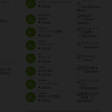
2
テラフォーミングマーズ
リジナリ
位
2395名
Stone Garden
3
枯山水
位
2280名
Viticulture
4
ワイナリーの四季
位
2273名
Agricola
5
アグリコラ
位
2120名
Azul
6
アズール
位
2034名
ん
Splendor
混ぜて遊
7
宝石の煌き
位
実写品が
2030名
Wingspan
8
ウイングスパン
位
2006名
7 Wonders
9
世界の七不思議
位
1920名