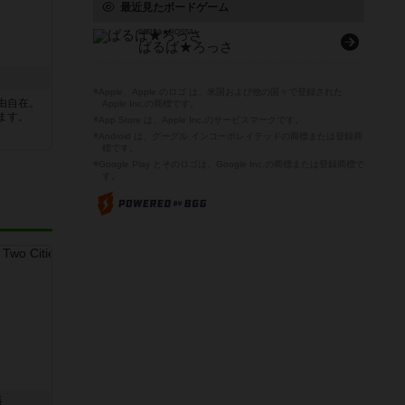
最近見たボードゲーム
BARBA★ROSSA
ばるば★ろっさ
※Apple、Apple のロゴ は、米国および他の国々で登録された
由自在。
Apple Inc.の商標です。
ます。
※App Store は、Apple Inc.のサービスマークです。
※Android は、グーグル インコーポレイテッドの商標または登録商
標です。
※Google Play とそのロゴは、Google Inc.の商標または登録商標で
す。
語