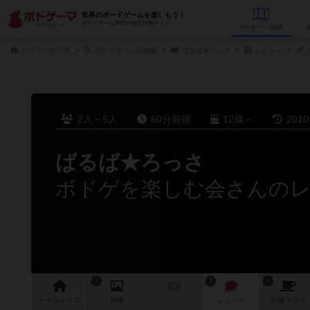
世界のボードゲームを楽しもう！
ボードゲーム専門の総合情報サイト
データベース
検
ボドゲーマTOP
ボードゲームの検索
ばるば★ろっさ
レビュー
2人～5人
60分前後
12歳～
201
ばるば★ろっさ
ボドゲを楽しむ会さんの
2
2
4
ゲーム
トップ
画像
動画
レビュー
店舗/
カフェ