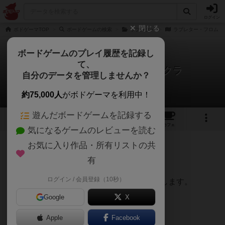
ログイン
閉じる
ボドゲーマTOP
ボードゲームの検索
ラブレター
ラブレター・フロム・
ボードゲームのプレイ履歴を記録し
て、
ラブレター・フロム・ヨザクラ
自分のデータを管理しませんか？
ボドゲを楽しむ会さんのレビュー
約75,000人
がボドゲーマを利用中！
遊んだボードゲームを記録する
6
4
3
トップ
画像
動画
レビュー
カフェ
気になるゲームのレビューを読む
お気に入り作品・所有リストの共
188名
1名
0
約6年前
有
ログイン / 会員登録（10秒）
フロム夜桜版 意外と敵と味方の力が拮抗します。
Google
X
Apple
Facebook
解説します。