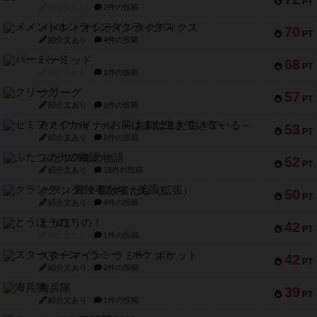
PT
紹介文なし
2件の投稿
メメントオンラインタクティクス
70
PT
紹介文あり
4件の投稿
パーミッド
68
PT
紹介文なし
1件の投稿
クリーグ
57
PT
紹介文あり
1件の投稿
セミファイナル ～お前はまだ生きている～
53
PT
紹介文あり
1件の投稿
ふたつの街の物語
52
PT
紹介文あり
18件の投稿
クランク! ：冒険者たち（拡張）
50
PT
紹介文あり
4件の投稿
とうほうの！
42
PT
紹介文なし
1件の投稿
スターマイン・ラミー ポケット
42
PT
紹介文あり
2件の投稿
海兵隊
39
PT
紹介文あり
1件の投稿