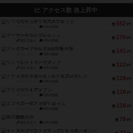
アクセス数 急上昇中
リワイルド：サウスアメリカ
552
PT
紹介文なし
2件の投稿
マーケットフレッシュ
170
PT
紹介文あり
1件の投稿
ファイアー・ブルズ / 火牛陣
141
PT
紹介文なし
1件の投稿
ワン・トゥ・ファイブ
122
PT
紹介文あり
1件の投稿
トランスオリエント・エクスプレス
119
PT
紹介文なし
1件の投稿
フラットアイアン
118
PT
紹介文なし
2件の投稿
エコーズ・オブ・タイム
118
PT
紹介文なし
8件の投稿
南北戦争
79
PT
紹介文あり
1件の投稿
キャプテン・フリップ：イスラ・ボンバ
72