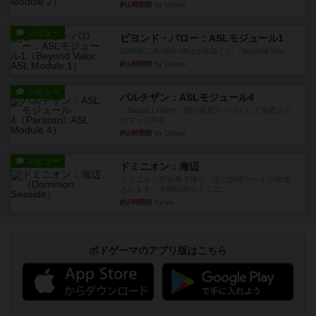
約1時間前
by Chaco
レビュー
ビヨンド・バロー：ASLモジュール1
1985年にAvalon Hill社が出版した『Beyond Valo...
約1時間前
by Chaco
レビュー
パルチザン：ASLモジュール4
『Squad Leader』用の追加マップとして発売され
たマップ#10...
約2時間前
by Chaco
レビュー
ドミニオン：海辺
ドミニオン拡張第３弾で、主に持続カードが追加
されます。今弾以前のドミニ...
約2時間前
by aki
ボドゲーマのアプリ版はこちら