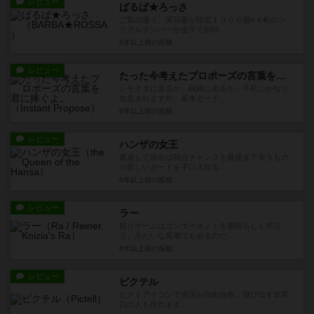
レビュー
ばるば★ろっさ
ご覧の通り、実写版が限定１０００個※４桁のシ
リアルナンバーが金字で刻印...
6年以上前
の投稿
レビュー
たった今考えたプロポーズの言葉を君に捧ぐよ。
シモネタに走るか、純粋に走るか。手札にかなり
左右されますが、基本カード...
6年以上前
の投稿
レビュー
ハンザの女王
裏返して出せば得点チャンスを最後まで失うもの
の欲しいカードを手に入れる...
6年以上前
の投稿
レビュー
ラー
競りゲームはコンポーネントを素晴らしく作ろ
う、みたいな風潮でもあるのだ...
6年以上前
の投稿
レビュー
ピクテル
ピクトアイコンで表現が自由自在。飛び出す非常
口の人も作れます。