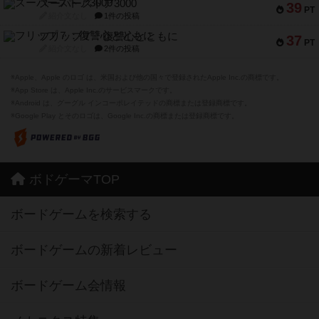
スーパーストア3000
39
PT
紹介文なし
1件の投稿
フリップ７：復讐心とともに
37
PT
紹介文なし
2件の投稿
※Apple、Apple のロゴ は、米国および他の国々で登録されたApple Inc.の商標です。
※App Store は、Apple Inc.のサービスマークです。
※Android は、グーグル インコーポレイテッドの商標または登録商標です。
※Google Play とそのロゴは、Google Inc.の商標または登録商標です。
ボドゲーマTOP
ボードゲームを検索する
ボードゲームの新着レビュー
ボードゲーム会情報