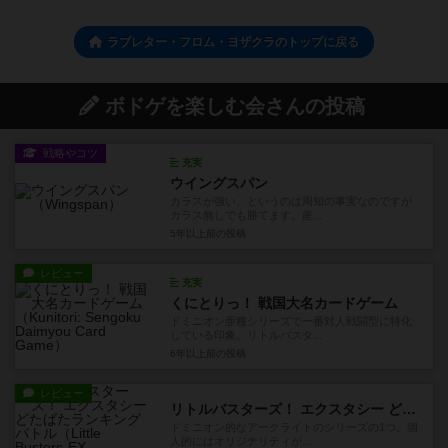
ラブレター・フロム・ヨザクラのトップに戻る
ボドゲを楽しむ会さんの投稿
戦略やコツ
充実
ウイングスパン
カラスが強い、というのは周知の事実なのですが
カラス無しでも勝てます。産...
5年以上前
の投稿
レビュー
充実
くにとりっ！ 戦国大名カードゲーム
ドミニオン亜種シリーズで一番対人戦闘型に特化
している印象。リトルバスタ...
6年以上前
の投稿
レビュー
リトルバスターズ！ エクスタシー どたばたランキングバトル
ドミニオン的なアークライトのシリーズの1つ。個
人的にはオリジナリティが...