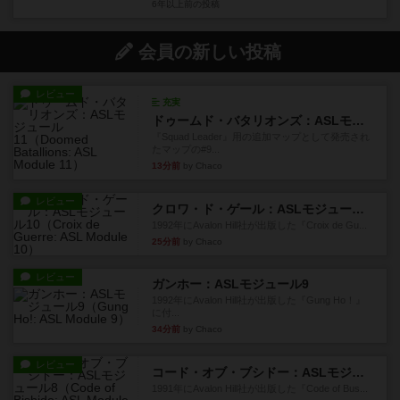
6年以上前
の投稿
会員の新しい投稿
レビュー
充実
ドゥームド・バタリオンズ：ASLモジュール11
『Squad Leader』用の追加マップとして発売され
たマップの#9...
13分前
by Chaco
レビュー
クロワ・ド・ゲール：ASLモジュール10
1992年にAvalon Hill社が出版した『Croix de Gu...
25分前
by Chaco
レビュー
ガンホー：ASLモジュール9
1992年にAvalon Hill社が出版した『Gung Ho！』
に付...
34分前
by Chaco
レビュー
コード・オブ・ブシドー：ASLモジュール8
1991年にAvalon Hill社が出版した『Code of Bus...