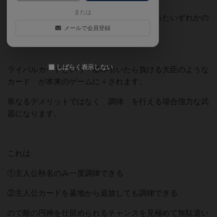
または
仲間チームはそれぞれ一度使える能力を持ったいずれかの
メールで会員登録
キャラが割り振られます。
しばらく表示しない
ライバルカードという 基本引いたら負ける大臣のような
カード が本来のゲームに＋されます。
単なるデメリットではなく 調律 を行える場合強力な武
器になります。
これは
①主人公秋名のみ一度調律できる
②主人公カードを墓地から追放しても調律できる
ので敵の円神を仕留められるチャンスを見極めて無駄遣い