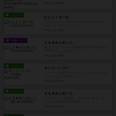
6年以上前
の投稿
レビュー
たんとくおーれ
システムはバルバロッサやえるめあらいんと同じ
です。というかドミニオンと...
6年以上前
の投稿
戦略やコツ
える★あらめいん
遊び方の公のやり方は初期配置と片付けが死ぬほ
ど面倒です。このあたりハー...
6年以上前
の投稿
レビュー
タンクハンター
ドラフトした戦車ユニットとイベントカードでぱ
んつぁーふぉーするゲームで...
6年以上前
の投稿
レビュー
える★あらめいん
バルバロッサの姉妹品で、混ぜて遊べます。バル
バロッサ同様実写品が限定１...
6年以上前
の投稿