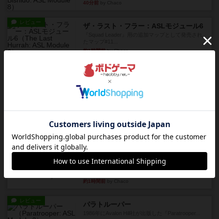
40分前
by Chaco
レビュー
ザ・ラスト・フラー：ASLモジュール6
『Squad Leader』用の追加マップとして発売され
たマップ#11...
約1時間前
by Chaco
レビュー
ホロウレギオンズ：ASLモジュール7
1989年にAvalon Hill社が出版した『Hollow Legi...
約1時間前
by Chaco
レビュー
ウエスト・オブ・アラメイン：ASLモジュール5
1988年にAvalon Hill社が出版した『West of Ala...
約1時間前
by Chaco
レビュー
ヤンクス：ASLモジュール3
1987年にAvalon Hill社が出版した『Yanks』に付属
のマ...
約1時間前
by Chaco
レビュー
パラトルーパー
1986年にAvalon Hill社が出版した『Paratrooper...